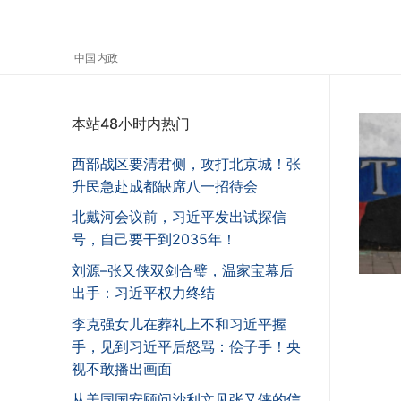
中国内政
本站48小时内热门
西部战区要清君侧，攻打北京城！张
升民急赴成都缺席八一招待会
北戴河会议前，习近平发出试探信
号，自己要干到2035年！
刘源–张又侠双剑合璧，温家宝幕后
出手：习近平权力终结
李克强女儿在葬礼上不和习近平握
手，见到习近平后怒骂：侩子手！央
视不敢播出画面
从美国国安顾问沙利文见张又侠的信