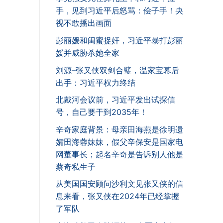
手，见到习近平后怒骂：侩子手！央
视不敢播出画面
彭丽媛和闺蜜捉奸，习近平暴打彭丽
媛并威胁杀她全家
刘源–张又侠双剑合璧，温家宝幕后
出手：习近平权力终结
北戴河会议前，习近平发出试探信
号，自己要干到2035年！
辛奇家庭背景：母亲田海燕是徐明遗
孀田海蓉妹妹，假父辛保安是国家电
网董事长；起名辛奇是告诉别人他是
蔡奇私生子
从美国国安顾问沙利文见张又侠的信
息来看，张又侠在2024年已经掌握
了军队