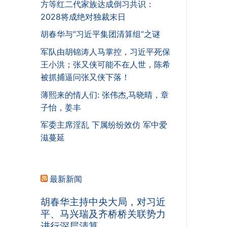
方等红二代家族达成倒习共识：
2028将成绝对独裁末日
胡春华与“习近平集团清算组”之谜
军队由胡锦涛人马掌控，习近平死保
王小洪；张又侠可能不在人世，陈希
被抓捕逼问张又侠下落！
薄熙来的情人们: 张伟杰,马晓晴，章
子怡，姜丰
军委主席淫乱 下属纷纷效仿 军中爱
滋蔓延
最新新闻
胡春华主持中央大局，对习近
平、马兴瑞及齐桥桥关联势力
进行深层清算