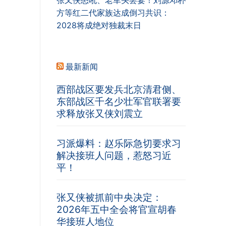
张又侠怒吼、老军头罢宴！刘源邓朴
方等红二代家族达成倒习共识：
2028将成绝对独裁末日
最新新闻
西部战区要发兵北京清君侧、
东部战区千名少壮军官联署要
求释放张又侠刘震立
习派爆料：赵乐际急切要求习
解决接班人问题，惹怒习近
平！
张又侠被抓前中央决定：
2026年五中全会将官宣胡春
华接班人地位