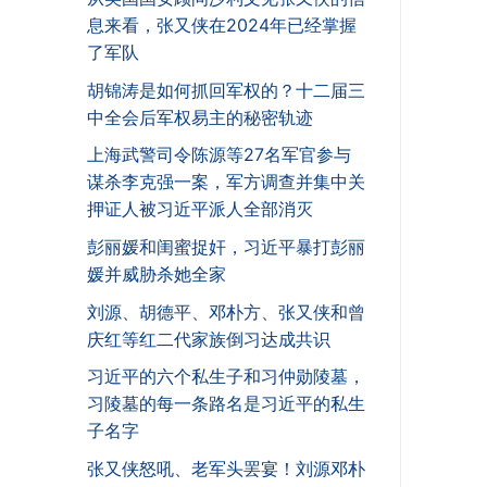
息来看，张又侠在2024年已经掌握
了军队
胡锦涛是如何抓回军权的？十二届三
中全会后军权易主的秘密轨迹
上海武警司令陈源等27名军官参与
谋杀李克强一案，军方调查并集中关
押证人被习近平派人全部消灭
彭丽媛和闺蜜捉奸，习近平暴打彭丽
媛并威胁杀她全家
刘源、胡德平、邓朴方、张又侠和曾
庆红等红二代家族倒习达成共识
习近平的六个私生子和习仲勋陵墓，
习陵墓的每一条路名是习近平的私生
子名字
张又侠怒吼、老军头罢宴！刘源邓朴