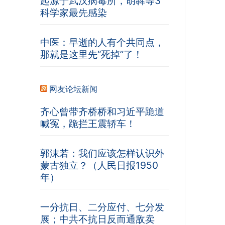
起源于武汉病毒所，胡犇等3
科学家最先感染
中医：早逝的人有个共同点，
那就是这里先“死掉”了！
网友论坛新闻
齐心曾带齐桥桥和习近平跪道
喊冤，跪拦王震轿车！
郭沫若：我们应该怎样认识外
蒙古独立？（人民日报1950
年）
一分抗日、二分应付、七分发
展；中共不抗日反而通敌卖