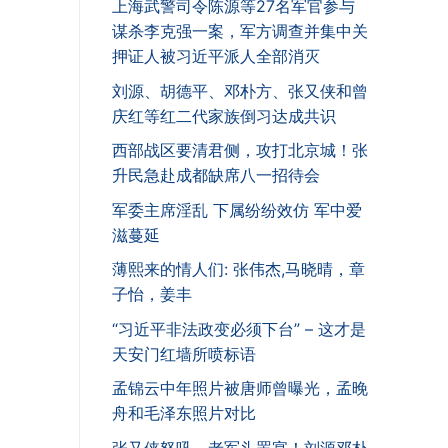
上海武警司令陈源等27名军官参与
谋杀李克强一案，军方调查并集中关
押证人被习近平派人全部消灭
刘源、胡德平、邓朴方、张又侠和曾
庆红等红二代家族倒习达成共识
西部战区要清君侧，攻打北京城！张
升民急赴成都缺席八一招待会
军委主席淫乱 下属纷纷效仿 军中爱
滋蔓延
薄熙来的情人们: 张伟杰,马晓晴，章
子怡，姜丰
“习近平非法政变必须下台” – 这才是
天安门红墙所喷标语
孟锦云中年照片被唐师曾曝光，孟晚
舟和毛泽东照片对比