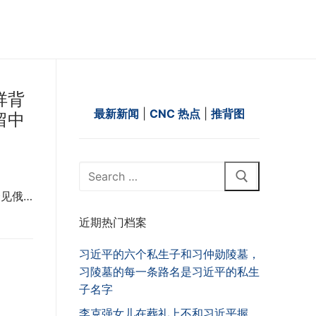
祥背
最新新闻
|
CNC 热点
|
推背图
留中
Search
for:
会见俄…
近期热门档案
习近平的六个私生子和习仲勋陵墓，
习陵墓的每一条路名是习近平的私生
子名字
李克强女儿在葬礼上不和习近平握