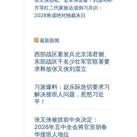
张又侠怒吼、老军头罢宴！刘源邓朴
方等红二代家族达成倒习共识：
2028将成绝对独裁末日
最新新闻
西部战区要发兵北京清君侧、
东部战区千名少壮军官联署要
求释放张又侠刘震立
习派爆料：赵乐际急切要求习
解决接班人问题，惹怒习近
平！
张又侠被抓前中央决定：
2026年五中全会将官宣胡春
华接班人地位