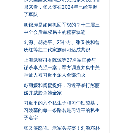
息来看，张又侠在2024年已经掌握
了军队
胡锦涛是如何抓回军权的？十二届三
中全会后军权易主的秘密轨迹
刘源、胡德平、邓朴方、张又侠和曾
庆红等红二代家族倒习达成共识
上海武警司令陈源等27名军官参与
谋杀李克强一案，军方调查并集中关
押证人被习近平派人全部消灭
彭丽媛和闺蜜捉奸，习近平暴打彭丽
媛并威胁杀她全家
习近平的六个私生子和习仲勋陵墓，
习陵墓的每一条路名是习近平的私生
子名字
张又侠怒吼、老军头罢宴！刘源邓朴