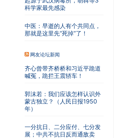
起源于武汉病毒所，胡犇等3
科学家最先感染
中医：早逝的人有个共同点，
那就是这里先“死掉”了！
网友论坛新闻
齐心曾带齐桥桥和习近平跪道
喊冤，跪拦王震轿车！
郭沫若：我们应该怎样认识外
蒙古独立？（人民日报1950
年）
一分抗日、二分应付、七分发
展；中共不抗日反而通敌卖