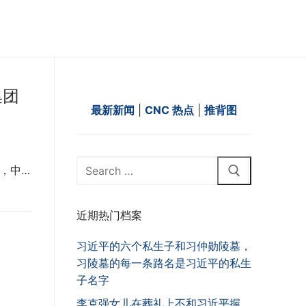
集团
最新新闻
|
CNC 热点
|
推背图
Search
，中…
for:
近期热门档案
习近平的六个私生子和习仲勋陵墓，
习陵墓的每一条路名是习近平的私生
子名字
李克强女儿在葬礼上不和习近平握