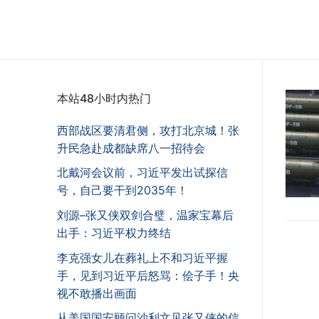
本站48小时内热门
西部战区要清君侧，攻打北京城！张
升民急赴成都缺席八一招待会
北戴河会议前，习近平发出试探信
号，自己要干到2035年！
刘源–张又侠双剑合璧，温家宝幕后
出手：习近平权力终结
李克强女儿在葬礼上不和习近平握
手，见到习近平后怒骂：侩子手！央
视不敢播出画面
从美国国安顾问沙利文见张又侠的信