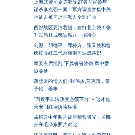
上海武警司令陈源等27名军官参与
谋杀李克强一案，军方调查并集中关
押证人被习近平派人全部消灭
西部战区要清君侧，攻打北京城！张
升民急赴成都缺席八一招待会
刘源、胡德平、邓朴方、张又侠和曾
庆红等红二代家族倒习达成共识
军委主席淫乱 下属纷纷效仿 军中爱
滋蔓延
薄熙来的情人们: 张伟杰,马晓晴，章
子怡，姜丰
“习近平非法政变必须下台” – 这才是
天安门红墙所喷标语
孟锦云中年照片被唐师曾曝光，孟晚
舟和毛泽东照片对比