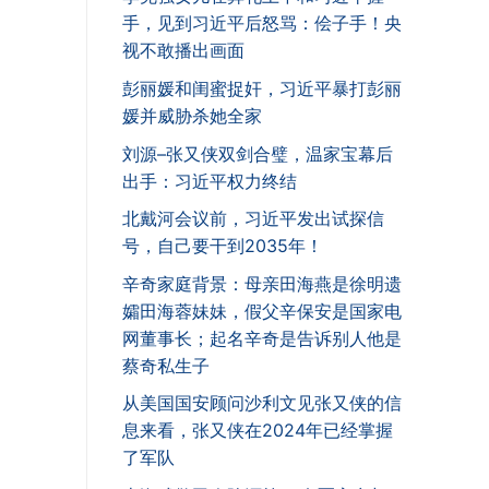
手，见到习近平后怒骂：侩子手！央
视不敢播出画面
彭丽媛和闺蜜捉奸，习近平暴打彭丽
媛并威胁杀她全家
刘源–张又侠双剑合璧，温家宝幕后
出手：习近平权力终结
北戴河会议前，习近平发出试探信
号，自己要干到2035年！
辛奇家庭背景：母亲田海燕是徐明遗
孀田海蓉妹妹，假父辛保安是国家电
网董事长；起名辛奇是告诉别人他是
蔡奇私生子
从美国国安顾问沙利文见张又侠的信
息来看，张又侠在2024年已经掌握
了军队