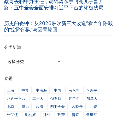
蔡奇去职中办主任，胡锦涛亲手封死儿子晋升
路：五中全会全面安排习近平下台的终极残局
历史的丧钟：从2026鼓吹新三大改造”看当年陈毅
的“空降部队”与因果轮回
分类新闻
分
类
新
专题
闻
上海
中共
中南海
中国
乌克兰
习近平
习近平下台
二十大
俄罗斯
共产党
加拿大
北京
华为
台湾
四中全会
孟晚舟
川普
张又侠
彭丽媛
拜登
政变
普京
曾庆红