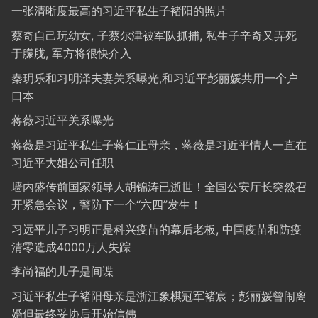
一张清晰度最高的习近平私生子褚阳的照片
蔡奇自己玩幼女, 子蔡尔津被军队抓捕, 私生子辛奇又弄死
于朦胧, 军方将很快介入
秦玥乐和习明泽夫妻关系曝光,和习近平彭丽媛共用一个户
口本
蒋薇习近平关系曝光
蒋薇是习近平私生子蒋仁正母亲，蒋薇是习近平情人一直在
习近平大姐公司任职
墙内盛传前国家领导人胡锦涛已逝世！全国公安厅长突然召
开紧急会议，警防下一个“六四”发生！
习远平儿子习明正是科兴疫苗的幕后老板, 中国疫苗和防疫
清零造成4000万人失踪
李尚福的儿子是间谍
习近平私生子褚阳母亲是浙江象棋冠军褚宸；彭丽媛曾闹离
婚但最终妥协后开始信佛