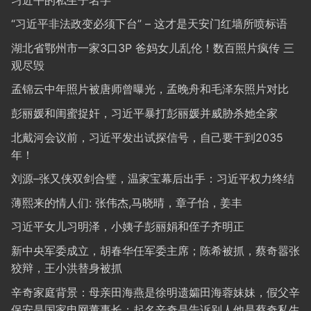
“习近平非法政变必须下台” – 这才是天安门红墙所喷标语
湖北省鄂州市一家3口3P 爸妈女儿乱伦！数百照片疯传 三
观尽毁
孟锦云中年照片被唐师曾曝光，孟晚舟和毛泽东照片对比
彭丽媛和闺蜜捉奸，习近平暴打彭丽媛并威胁杀她全家
北戴河会议前，习近平发出试探信号，自己要干到2035
年！
刘源–张又侠双剑合璧，温家宝幕后出手：习近平权力终结
薄熙来的情人们: 张伟杰,马晓晴，章子怡，姜丰
习近平女儿习明泽，小姨子彭丽娟和侄子齐明正
新中央军委成立，胡春华任军委主席；陈希被抓，蔡奇嚣张
狡辩，王小洪替身被抓
辛奇家庭背景：母亲田海燕是徐明遗孀田海蓉妹妹，假父辛
保安是国家电网董事长；起名辛奇是告诉别人他是蔡奇私生