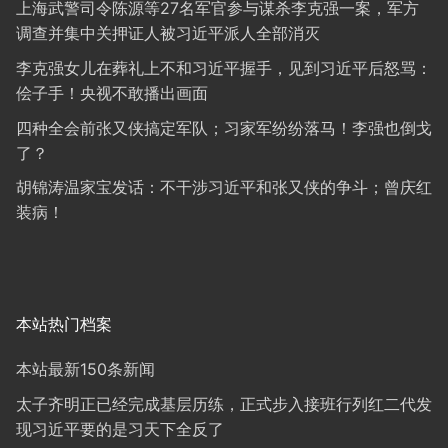
上海武警司令陈源等27名军官参与谋杀李克强一案，军方
调查并集中关押证人被习近平派人全部消灭
李克强女儿在葬礼上不和习近平握手，见到习近平后怒骂：
侩子手！央视不敢播出画面
四种全会前张又侠搞定军队；习家军纷纷落马！李强也倒戈
了？
胡锦涛温家宝发话：不干涉习近平和张又侠的争斗；曾庆红
装病！
本站热门档案
本站最新150条新闻
太子齐明正已经完成基层历练，正式步入接班行列红二代发
现习近平要的是习天下全反了