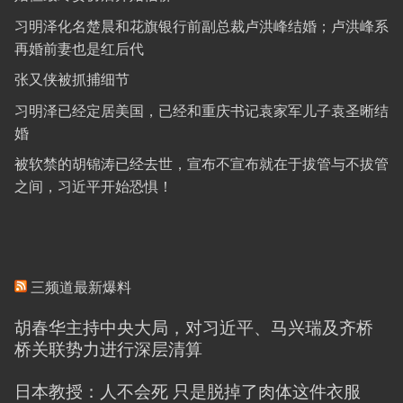
习明泽化名楚晨和花旗银行前副总裁卢洪峰结婚；卢洪峰系
再婚前妻也是红后代
张又侠被抓捕细节
习明泽已经定居美国，已经和重庆书记袁家军儿子袁圣晰结
婚
被软禁的胡锦涛已经去世，宣布不宣布就在于拔管与不拔管
之间，习近平开始恐惧！
三频道最新爆料
胡春华主持中央大局，对习近平、马兴瑞及齐桥
桥关联势力进行深层清算
日本教授：人不会死 只是脱掉了肉体这件衣服