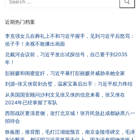
for:
近期热门档案
李克强女儿在葬礼上不和习近平握手，见到习近平后怒骂：
侩子手！央视不敢播出画面
北戴河会议前，习近平发出试探信号，自己要干到2035
年！
彭丽媛和闺蜜捉奸，习近平暴打彭丽媛并威胁杀她全家
刘源–张又侠双剑合璧，温家宝幕后出手：习近平权力终结
从美国国安顾问沙利文见张又侠的信息来看，张又侠在
2024年已经掌握了军队
西部战区要清君侧，攻打北京城！张升民急赴成都缺席八一
招待会
铁板图，推背图，毛灯江湖熄预言，南京金陵塔碑文，毛泽
东论断等，都证明习近平将死于任上，因为没有明确接班人