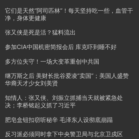
它们是天然“阿司匹林”！每天坚持吃一些，血管干
净，身体更健康
张又侠是死是活？猛料流出
参加CIA中国机密简报会后 库克吓到睡不好
多方位失守！一场大变革重创中共国
继万斯之后 美财长批谷爱凌“卖国”；美国人盛赞
华裔天才少女刘美贤
知情人：张又侠、刘振立抓捕当天就被紧急处
决；李桥铭起义抓了习近平
肥皂盒钮扣窃听秘辛 毛泽东人设彻底崩蹋
反习派必须同时拿下中央警卫局与北京卫戍区