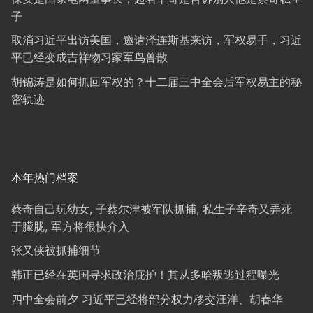
子
取消习近平出访美国，邀请泽连斯基来访，军权易手，习近
平已经变成吉祥物习家军鸟兽散
胡锦涛是如何抓回军权的？十二届三中全会后军权易主的秘
密轨迹
本年热门档案
蔡奇自己玩幼女, 子蔡尔津被军队抓捕, 私生子辛奇又弄死
于朦胧, 军方将很快介入
张又侠被抓捕细节
韩正已经在英国寻求政治庇护！其从多哈叛逃过程曝光
四中全会前夕 习近平已经将部分权力移交汪洋、胡春华