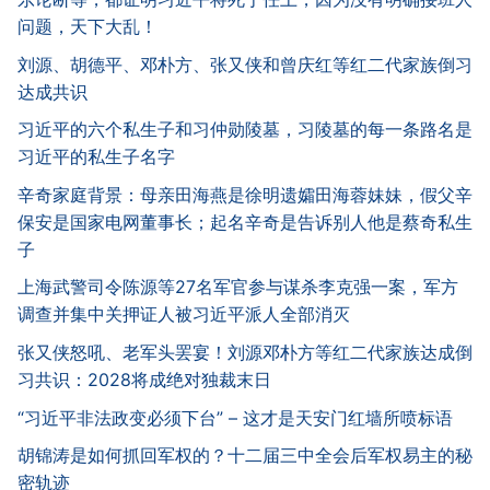
问题，天下大乱！
刘源、胡德平、邓朴方、张又侠和曾庆红等红二代家族倒习
达成共识
习近平的六个私生子和习仲勋陵墓，习陵墓的每一条路名是
习近平的私生子名字
辛奇家庭背景：母亲田海燕是徐明遗孀田海蓉妹妹，假父辛
保安是国家电网董事长；起名辛奇是告诉别人他是蔡奇私生
子
上海武警司令陈源等27名军官参与谋杀李克强一案，军方
调查并集中关押证人被习近平派人全部消灭
张又侠怒吼、老军头罢宴！刘源邓朴方等红二代家族达成倒
习共识：2028将成绝对独裁末日
“习近平非法政变必须下台” – 这才是天安门红墙所喷标语
胡锦涛是如何抓回军权的？十二届三中全会后军权易主的秘
密轨迹