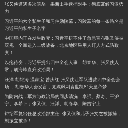
张又侠遭遇多次暗杀，果断出手逮捕对手；彻底瓦解习派势
力
习近平的六个私生子和习仲勋陵墓，习陵墓的每一条路名是
习近平的私生子名字
中国境内正在发生政变；习近平捂不住了急急宣布张又侠被
双规；全军进入二级战备，北京地区采用人盯人方式防政
变！
以拖待变，习近平提出四中全会人事：胡春华、张又侠入
常，胡海峰直升政治局！
汪洋 胡锦涛 温家宝 曾庆红 张又侠让军队进驻四中全会会
场 ，胡春华大会发言，党媒讽刺袁世凯81天皇帝梦
为防内战，军方与政治局的同步清洗！李强、蔡奇、王沪
宁、李希下；张又侠、汪洋、胡春华、陈吉宁上
钟绍军复出任总政治部主任, 张又侠和儿子张文杰被抓捕，
刘振立被杀！