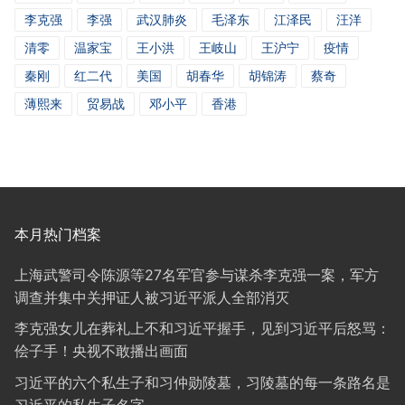
李克强
李强
武汉肺炎
毛泽东
江泽民
汪洋
清零
温家宝
王小洪
王岐山
王沪宁
疫情
秦刚
红二代
美国
胡春华
胡锦涛
蔡奇
薄熙来
贸易战
邓小平
香港
本月热门档案
上海武警司令陈源等27名军官参与谋杀李克强一案，军方
调查并集中关押证人被习近平派人全部消灭
李克强女儿在葬礼上不和习近平握手，见到习近平后怒骂：
侩子手！央视不敢播出画面
习近平的六个私生子和习仲勋陵墓，习陵墓的每一条路名是
习近平的私生子名字