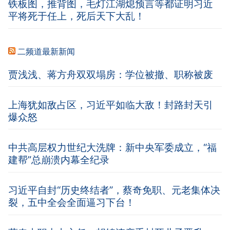
铁板图，推背图，毛灯江湖熄预言等都证明习近
平将死于任上，死后天下大乱！
二频道最新新闻
贾浅浅、蒋方舟双双塌房：学位被撤、职称被废
上海犹如敌占区，习近平如临大敌！封路封天引
爆众怒
中共高层权力世纪大洗牌：新中央军委成立，“福
建帮”总崩溃内幕全纪录
习近平自封“历史终结者”，蔡奇免职、元老集体决
裂，五中全会全面逼习下台！