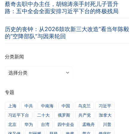
蔡奇去职中办主任，胡锦涛亲手封死儿子晋升
路：五中全会全面安排习近平下台的终极残局
历史的丧钟：从2026鼓吹新三大改造”看当年陈毅
的“空降部队”与因果轮回
分类新闻
分
类
新
专题
闻
上海
中共
中南海
中国
乌克兰
习近平
习近平下台
二十大
俄罗斯
共产党
加拿大
北京
华为
台湾
四中全会
孟晚舟
川普
张又侠
彭丽媛
拜登
政变
普京
曾庆红