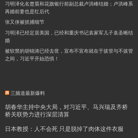
习明泽化名楚晨和花旗银行前副总裁卢洪峰结婚；卢洪峰系
再婚前妻也是红后代
张又侠被抓捕细节
习明泽已经定居美国，已经和重庆书记袁家军儿子袁圣晰结
婚
被软禁的胡锦涛已经去世，宣布不宣布就在于拔管与不拔管
之间，习近平开始恐惧！
三频道最新爆料
胡春华主持中央大局，对习近平、马兴瑞及齐桥
桥关联势力进行深层清算
日本教授：人不会死 只是脱掉了肉体这件衣服