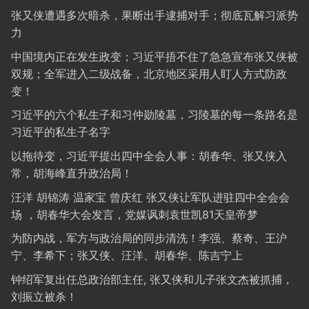
张又侠遭遇多次暗杀，果断出手逮捕对手；彻底瓦解习派势
力
中国境内正在发生政变；习近平捂不住了急急宣布张又侠被
双规；全军进入二级战备，北京地区采用人盯人方式防政
变！
习近平的六个私生子和习仲勋陵墓，习陵墓的每一条路名是
习近平的私生子名字
以拖待变，习近平提出四中全会人事：胡春华、张又侠入
常，胡海峰直升政治局！
汪洋 胡锦涛 温家宝 曾庆红 张又侠让军队进驻四中全会会
场 ，胡春华大会发言，党媒讽刺袁世凯81天皇帝梦
为防内战，军方与政治局的同步清洗！李强、蔡奇、王沪
宁、李希下；张又侠、汪洋、胡春华、陈吉宁上
钟绍军复出任总政治部主任, 张又侠和儿子张文杰被抓捕，
刘振立被杀！