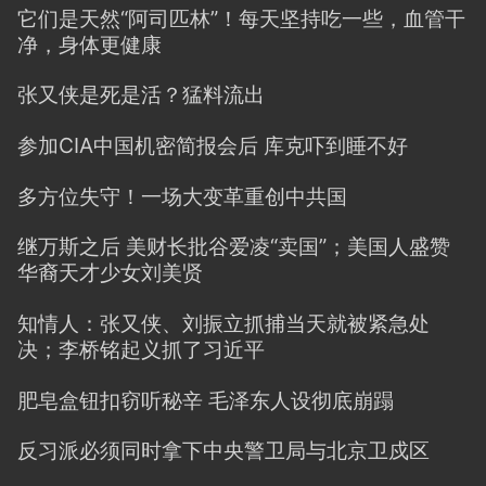
它们是天然“阿司匹林”！每天坚持吃一些，血管干
净，身体更健康
张又侠是死是活？猛料流出
参加CIA中国机密简报会后 库克吓到睡不好
多方位失守！一场大变革重创中共国
继万斯之后 美财长批谷爱凌“卖国”；美国人盛赞
华裔天才少女刘美贤
知情人：张又侠、刘振立抓捕当天就被紧急处
决；李桥铭起义抓了习近平
肥皂盒钮扣窃听秘辛 毛泽东人设彻底崩蹋
反习派必须同时拿下中央警卫局与北京卫戍区