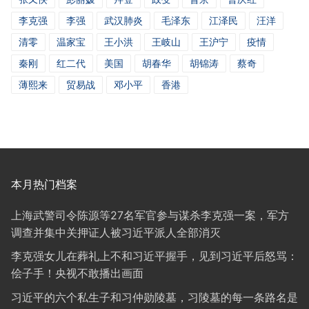
李克强
李强
武汉肺炎
毛泽东
江泽民
汪洋
清零
温家宝
王小洪
王岐山
王沪宁
疫情
秦刚
红二代
美国
胡春华
胡锦涛
蔡奇
薄熙来
贸易战
邓小平
香港
本月热门档案
上海武警司令陈源等27名军官参与谋杀李克强一案，军方
调查并集中关押证人被习近平派人全部消灭
李克强女儿在葬礼上不和习近平握手，见到习近平后怒骂：
侩子手！央视不敢播出画面
习近平的六个私生子和习仲勋陵墓，习陵墓的每一条路名是