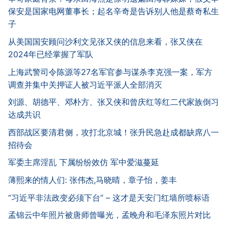
保安是国家电网董事长；起名辛奇是告诉别人他是蔡奇私生
子
从美国国安顾问沙利文见张又侠的信息来看，张又侠在
2024年已经掌握了军队
上海武警司令陈源等27名军官参与谋杀李克强一案，军方
调查并集中关押证人被习近平派人全部消灭
刘源、胡德平、邓朴方、张又侠和曾庆红等红二代家族倒习
达成共识
西部战区要清君侧，攻打北京城！张升民急赴成都缺席八一
招待会
军委主席淫乱 下属纷纷效仿 军中爱滋蔓延
薄熙来的情人们: 张伟杰,马晓晴，章子怡，姜丰
“习近平非法政变必须下台” – 这才是天安门红墙所喷标语
孟锦云中年照片被唐师曾曝光，孟晚舟和毛泽东照片对比