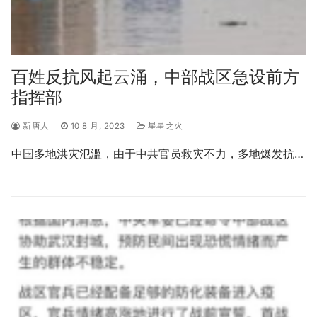
百姓反抗风起云涌，中部战区急设前方
指挥部
新唐人
10 8 月, 2023
星星之火
中国多地洪灾氾滥，由于中共官员救灾不力，多地爆发抗…