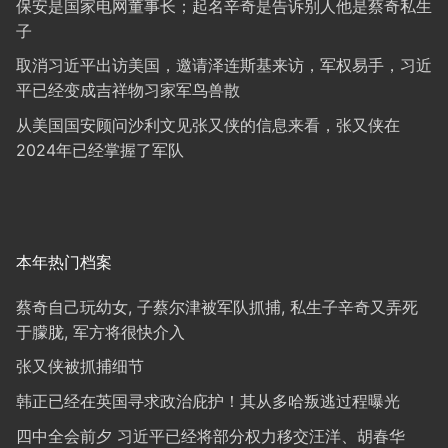
保安是国家电网董事长；起名辛奇是告诉别人他是蔡奇私生
子
取消习近平出访美国，邀请泽连斯基来访，军权易手，习近
平已经变成吉祥物习家军鸟兽散
从美国国安顾问沙利文见张又侠的信息来看，张又侠在
2024年已经掌握了军队
本年热门档案
蔡奇自己玩幼女, 子蔡尔津被军队抓捕, 私生子辛奇又弄死
于朦胧, 军方将很快介入
张又侠被抓捕细节
韩正已经在英国寻求政治庇护！其从多哈叛逃过程曝光
四中全会前夕 习近平已经将部分权力移交汪洋、胡春华