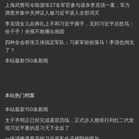
上海武警司令陈源等27名军官参与谋杀李克强一案，军方
调查并集中关押证人被习近平派人全部消灭
李克强女儿在葬礼上不和习近平握手，见到习近平后怒骂：
侩子手！央视不敢播出画面
四种全会前张又侠搞定军队；习家军纷纷落马！李强也倒戈
了？
本站最新150条新闻
本站热门档案
本站最新150条新闻
太子齐明正已经完成基层历练，正式步入接班行列红二代发
现习近平要的是习天下全反了
一张清晰度最高的习近平私生子褚阳的照片