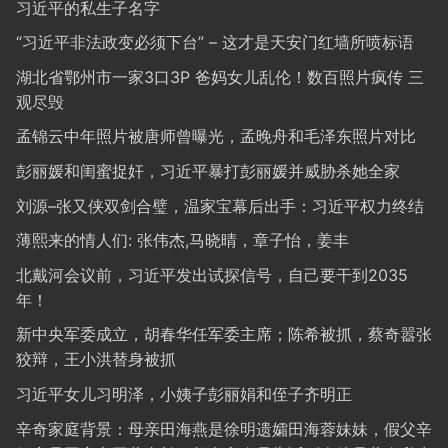
习近平的私生子名字
“习近平非法政变必须下台” – 这才是天安门红墙所喷标语
湖北省鄂州市一家3口3P 爸妈女儿乱伦！数百照片疯传 三
观尽毁
孟锦云中年照片被唐师曾曝光，孟晚舟和毛泽东照片对比
彭丽媛和闺蜜捉奸，习近平暴打彭丽媛并威胁杀她全家
刘源–张又侠双剑合璧，温家宝幕后出手：习近平权力终结
薄熙来的情人们: 张伟杰,马晓晴，章子怡，姜丰
北戴河会议前，习近平发出试探信号，自己要干到2035
年！
新中央军委成立，胡春华任军委主席；陈希被抓，蔡奇嚣张
狡辩，王小洪替身被抓
习近平女儿习明泽，小姨子彭丽娟和侄子齐明正
辛奇家庭背景：母亲田海燕是徐明遗孀田海蓉妹妹，假父辛