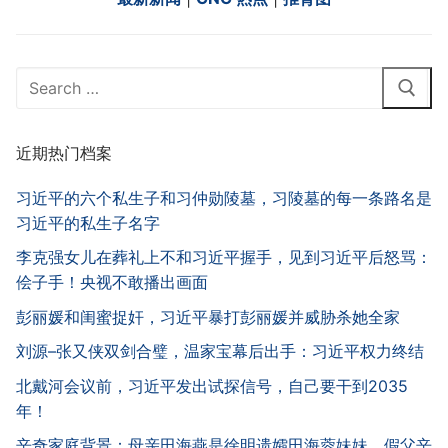
Search
for:
近期热门档案
习近平的六个私生子和习仲勋陵墓，习陵墓的每一条路名是
习近平的私生子名字
李克强女儿在葬礼上不和习近平握手，见到习近平后怒骂：
侩子手！央视不敢播出画面
彭丽媛和闺蜜捉奸，习近平暴打彭丽媛并威胁杀她全家
刘源–张又侠双剑合璧，温家宝幕后出手：习近平权力终结
北戴河会议前，习近平发出试探信号，自己要干到2035
年！
辛奇家庭背景：母亲田海燕是徐明遗孀田海蓉妹妹，假父辛