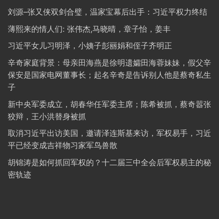
刘源–张又侠双剑合璧，温家宝幕后出手：习近平权力终结
薄熙来的情人们: 张伟杰,马晓晴，章子怡，姜丰
习近平女儿习明泽，小姨子彭丽娟和侄子齐明正
辛奇家庭背景：母亲田海燕是徐明遗孀田海蓉妹妹，假父辛
保安是国家电网董事长；起名辛奇是告诉别人他是蔡奇私生
子
新中央军委成立，胡春华任军委主席；陈希被抓，蔡奇嚣张
狡辩，王小洪替身被抓
取消习近平出访美国，邀请泽连斯基来访，军权易手，习近
平已经变成吉祥物习家军鸟兽散
胡锦涛是如何抓回军权的？十二届三中全会后军权易主的秘
密轨迹