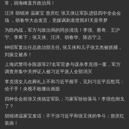
常，胡海峰直升政治局！
汪洋 胡锦涛 温家宝 曾庆红 张又侠让军队进驻四中全会会
场 ，胡春华大会发言，党媒讽刺袁世凯81天皇帝梦
为防内战，军方与政治局的同步清洗！李强、蔡奇、王沪
宁、李希下；张又侠、汪洋、胡春华、陈吉宁上
钟绍军复出任总政治部主任, 张又侠和儿子张文杰被抓捕，
刘振立被杀！
上海武警司令陈源等27名军官参与谋杀李克强一案，军方
调查并集中关押证人被习近平派人全部消灭
李克强女儿在葬礼上不和习近平握手，见到习近平后怒骂：
侩子手！央视不敢播出画面
四种全会前张又侠搞定军队；习家军纷纷落马！李强也倒戈
了？
胡锦涛温家宝发话：不干涉习近平和张又侠的争斗；曾庆红
装病！