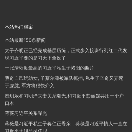
本站热门档案
本站最新150条新闻
太子齐明正已经完成基层历练，正式步入接班行列红二代发
现习近平要的是习天下全反了
一张清晰度最高的习近平私生子褚阳的照片
蔡奇自己玩幼女, 子蔡尔津被军队抓捕, 私生子辛奇又弄死
于朦胧, 军方将很快介入
秦玥乐和习明泽夫妻关系曝光,和习近平彭丽媛共用一个户
口本
蒋薇习近平关系曝光
蒋薇是习近平私生子蒋仁正母亲，蒋薇是习近平情人一直在
习近平大姐公司任职