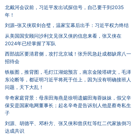
北戴河会议前，习近平发出试探信号，自己要干到2035
年！
刘源–张又侠双剑合璧，温家宝幕后出手：习近平权力终结
从美国国安顾问沙利文见张又侠的信息来看，张又侠在
2024年已经掌握了军队
西部战区要清君侧，攻打北京城！张升民急赴成都缺席八一
招待会
铁板图，推背图，毛灯江湖熄预言，南京金陵塔碑文，毛泽
东论断等，都证明习近平将死于任上，因为没有明确接班人
问题，天下大乱！
辛奇家庭背景：母亲田海燕是徐明遗孀田海蓉妹妹，假父辛
保安是国家电网董事长；起名辛奇是告诉别人他是蔡奇私生
子
刘源、胡德平、邓朴方、张又侠和曾庆红等红二代家族倒习
达成共识