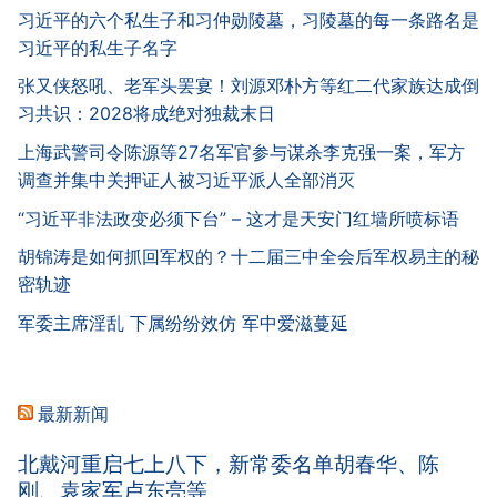
习近平的六个私生子和习仲勋陵墓，习陵墓的每一条路名是
习近平的私生子名字
张又侠怒吼、老军头罢宴！刘源邓朴方等红二代家族达成倒
习共识：2028将成绝对独裁末日
上海武警司令陈源等27名军官参与谋杀李克强一案，军方
调查并集中关押证人被习近平派人全部消灭
“习近平非法政变必须下台” – 这才是天安门红墙所喷标语
胡锦涛是如何抓回军权的？十二届三中全会后军权易主的秘
密轨迹
军委主席淫乱 下属纷纷效仿 军中爱滋蔓延
最新新闻
北戴河重启七上八下，新常委名单胡春华、陈
刚、袁家军卢东亮等