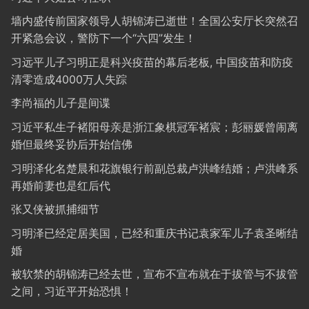
墙内盛传前国家领导人胡锦涛已逝世！全国公安厅长突然召
开紧急会议，警防下一个“六四”发生！
习远平儿子习明正是科兴疫苗的幕后老板, 中国疫苗和防疫
清零造成4000万人失踪
李尚福的儿子是间谍
习近平私生子褚阳母亲是浙江象棋冠军褚宸；彭丽媛曾闹离
婚但最终妥协后开始信佛
习明泽化名楚晨和花旗银行前副总裁卢洪峰结婚；卢洪峰系
再婚前妻也是红后代
张又侠被抓捕细节
习明泽已经定居美国，已经和重庆书记袁家军儿子袁圣晰结
婚
被软禁的胡锦涛已经去世，宣布不宣布就在于拔管与不拔管
之间，习近平开始恐惧！