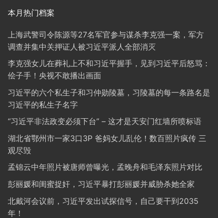
本月热门档案
上海武警司令陈源等27名军官参与谋杀李克强一案，军方
调查并集中关押证人被习近平派人全部消灭
李克强女儿在葬礼上不和习近平握手，见到习近平后怒骂：
侩子手！央视不敢播出画面
习近平的六个私生子和习仲勋陵墓，习陵墓的每一条路名是
习近平的私生子名字
“习近平非法政变必须下台” – 这才是天安门红墙所喷标语
湖北省鄂州市一家3口3P 爸妈女儿乱伦！数百照片疯传 三
观尽毁
孟锦云中年照片被唐师曾曝光，孟晚舟和毛泽东照片对比
彭丽媛和闺蜜捉奸，习近平暴打彭丽媛并威胁杀她全家
北戴河会议前，习近平发出试探信号，自己要干到2035
年！