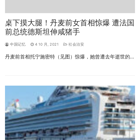
桌下摸大腿！丹麦前女首相惊爆 遭法国
前总统德斯坦伸咸猪手
中国记忆
4 10 月, 2021
社会治安
丹麦前首相托宁施密特（见图）惊爆，她曾遭去年逝世的…