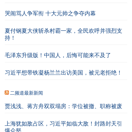
哭闹骂人争军衔 十大元帅之争夺内幕
夏付钢夏大侠斩杀村霸一家，全民欢呼并强烈支
持！
毛泽东升级版！中国人，后悔可能来不及了
习近平想带铁凝杨兰兰出访美国，被元老拒绝！
二频道最新新闻
贾浅浅、蒋方舟双双塌房：学位被撤、职称被废
上海犹如敌占区，习近平如临大敌！封路封天引
爆众怒