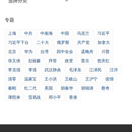
类
新
专题
闻
上海
中共
中南海
中国
乌克兰
习近平
习近平下台
二十大
俄罗斯
共产党
加拿大
北京
华为
台湾
四中全会
孟晚舟
川普
张又侠
彭丽媛
拜登
政变
普京
曾庆红
李克强
李强
武汉肺炎
毛泽东
江泽民
汪洋
清零
温家宝
王小洪
王岐山
王沪宁
疫情
秦刚
红二代
美国
胡春华
胡锦涛
蔡奇
薄熙来
贸易战
邓小平
香港