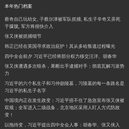
本年热门档案
蔡奇自己玩幼女, 子蔡尔津被军队抓捕, 私生子辛奇又弄死
于朦胧, 军方将很快介入
张又侠被抓捕细节
韩正已经在英国寻求政治庇护！其从多哈叛逃过程曝光
四中全会前夕 习近平已经将部分权力移交汪洋、胡春华
张又侠遭遇多次暗杀，果断出手逮捕对手；彻底瓦解习派势
力
习近平的六个私生子和习仲勋陵墓，习陵墓的每一条路名是
习近平的私生子名字
中国境内正在发生政变；习近平捂不住了急急宣布张又侠被
双规；全军进入二级战备，北京地区采用人盯人方式防政
变！
以拖待变，习近平提出四中全会人事：胡春华、张又侠入