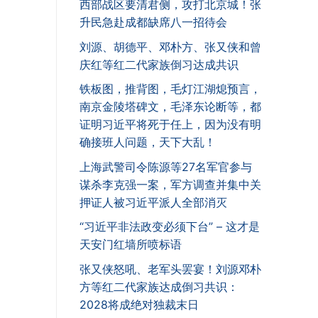
西部战区要清君侧，攻打北京城！张
升民急赴成都缺席八一招待会
刘源、胡德平、邓朴方、张又侠和曾
庆红等红二代家族倒习达成共识
铁板图，推背图，毛灯江湖熄预言，
南京金陵塔碑文，毛泽东论断等，都
证明习近平将死于任上，因为没有明
确接班人问题，天下大乱！
上海武警司令陈源等27名军官参与
谋杀李克强一案，军方调查并集中关
押证人被习近平派人全部消灭
“习近平非法政变必须下台” – 这才是
天安门红墙所喷标语
张又侠怒吼、老军头罢宴！刘源邓朴
方等红二代家族达成倒习共识：
2028将成绝对独裁末日