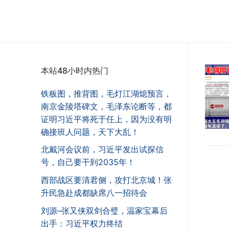
本站48小时内热门
铁板图，推背图，毛灯江湖熄预言，
南京金陵塔碑文，毛泽东论断等，都
证明习近平将死于任上，因为没有明
确接班人问题，天下大乱！
北戴河会议前，习近平发出试探信
号，自己要干到2035年！
西部战区要清君侧，攻打北京城！张
升民急赴成都缺席八一招待会
刘源–张又侠双剑合璧，温家宝幕后
出手：习近平权力终结