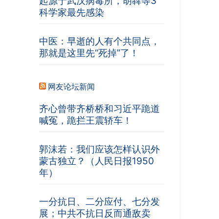
起源于武汉病毒所，胡犇等3
科学家最先感染
中医：早逝的人有个共同点，
那就是这里先“死掉”了！
网友论坛新闻
齐心曾带齐桥桥和习近平跪道
喊冤，跪拦王震轿车！
郭沫若：我们应该怎样认识外
蒙古独立？（人民日报1950
年）
一分抗日、二分应付、七分发
展；中共不抗日反而通敌卖