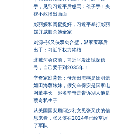
手，见到习近平后怒骂：侩子手！央
视不敢播出画面
彭丽媛和闺蜜捉奸，习近平暴打彭丽
媛并威胁杀她全家
刘源–张又侠双剑合璧，温家宝幕后
出手：习近平权力终结
北戴河会议前，习近平发出试探信
号，自己要干到2035年！
辛奇家庭背景：母亲田海燕是徐明遗
孀田海蓉妹妹，假父辛保安是国家电
网董事长；起名辛奇是告诉别人他是
蔡奇私生子
从美国国安顾问沙利文见张又侠的信
息来看，张又侠在2024年已经掌握
了军队