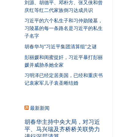
刘源、胡德平、邓朴方、张又侠和曾
庆红等红二代家族倒习达成共识
习近平的六个私生子和习仲勋陵墓，
习陵墓的每一条路名是习近平的私生
子名字
胡春华与“习近平集团清算组”之谜
彭丽媛和闺蜜捉奸，习近平暴打彭丽
媛并威胁杀她全家
习明泽已经定居美国，已经和重庆书
记袁家军儿子袁圣晰结婚
最新新闻
胡春华主持中央大局，对习近
平、马兴瑞及齐桥桥关联势力
进行深层清算