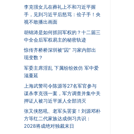
李克强女儿在葬礼上不和习近平握
手，见到习近平后怒骂：侩子手！央
视不敢播出画面
胡锦涛是如何抓回军权的？十二届三
中全会后军权易主的秘密轨迹
惊传齐桥桥深圳被“囚” 习家内部出
现变数？
军委主席淫乱 下属纷纷效仿 军中爱
滋蔓延
上海武警司令陈源等27名军官参与
谋杀李克强一案，军方调查并集中关
押证人被习近平派人全部消灭
张又侠怒吼、老军头罢宴！刘源邓朴
方等红二代家族达成倒习共识：
2028将成绝对独裁末日