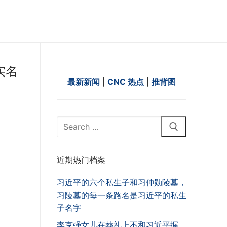
实名
最新新闻
|
CNC 热点
|
推背图
Search
for:
近期热门档案
习近平的六个私生子和习仲勋陵墓，
习陵墓的每一条路名是习近平的私生
子名字
李克强女儿在葬礼上不和习近平握