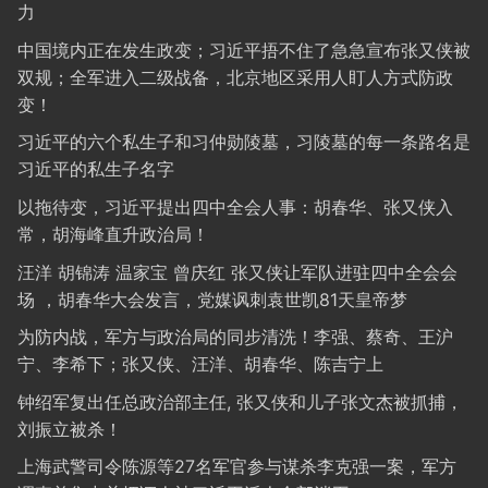
力
中国境内正在发生政变；习近平捂不住了急急宣布张又侠被
双规；全军进入二级战备，北京地区采用人盯人方式防政
变！
习近平的六个私生子和习仲勋陵墓，习陵墓的每一条路名是
习近平的私生子名字
以拖待变，习近平提出四中全会人事：胡春华、张又侠入
常，胡海峰直升政治局！
汪洋 胡锦涛 温家宝 曾庆红 张又侠让军队进驻四中全会会
场 ，胡春华大会发言，党媒讽刺袁世凯81天皇帝梦
为防内战，军方与政治局的同步清洗！李强、蔡奇、王沪
宁、李希下；张又侠、汪洋、胡春华、陈吉宁上
钟绍军复出任总政治部主任, 张又侠和儿子张文杰被抓捕，
刘振立被杀！
上海武警司令陈源等27名军官参与谋杀李克强一案，军方