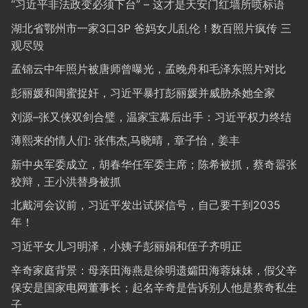
“习近平非法政变必须下台” – 这才是天安门红墙所喷标语
湖北省鄂州市一家3口3P 爸妈女儿乱伦！数百照片疯传 三
观尽毁
孟锦云中年照片被唐师曾曝光，孟晚舟和毛泽东照片对比
彭丽媛和闺蜜捉奸，习近平暴打彭丽媛并威胁杀她全家
刘源–张又侠双剑合璧，温家宝幕后出手：习近平权力终结
薄熙来的情人们: 张伟杰,马晓晴，章子怡，姜丰
新中央军委成立，胡春华任军委主席；陈希被抓，蔡奇嚣张
狡辩，王小洪替身被抓
北戴河会议前，习近平发出试探信号，自己要干到2035
年！
习近平女儿习明泽，小姨子彭丽娟和侄子齐明正
辛奇家庭背景：母亲田海燕是徐明遗孀田海蓉妹妹，假父辛
保安是国家电网董事长；起名辛奇是告诉别人他是蔡奇私生
子