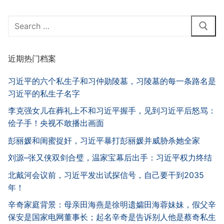
Search
for:
近期热门档案
习近平的六个私生子和习仲勋陵墓，习陵墓的每一条路名是
习近平的私生子名字
李克强女儿在葬礼上不和习近平握手，见到习近平后怒骂：
侩子手！央视不敢播出画面
彭丽媛和闺蜜捉奸，习近平暴打彭丽媛并威胁杀她全家
刘源–张又侠双剑合璧，温家宝幕后出手：习近平权力终结
北戴河会议前，习近平发出试探信号，自己要干到2035
年！
辛奇家庭背景：母亲田海燕是徐明遗孀田海蓉妹妹，假父辛
保安是国家电网董事长；起名辛奇是告诉别人他是蔡奇私生