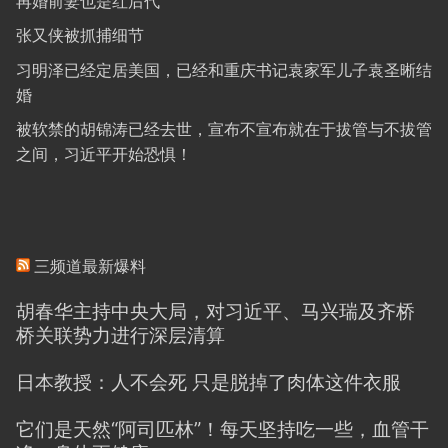
再婚前妻也是红后代
张又侠被抓捕细节
习明泽已经定居美国，已经和重庆书记袁家军儿子袁圣晰结
婚
被软禁的胡锦涛已经去世，宣布不宣布就在于拔管与不拔管
之间，习近平开始恐惧！
三频道最新爆料
胡春华主持中央大局，对习近平、马兴瑞及齐桥
桥关联势力进行深层清算
日本教授：人不会死 只是脱掉了肉体这件衣服
它们是天然“阿司匹林”！每天坚持吃一些，血管干