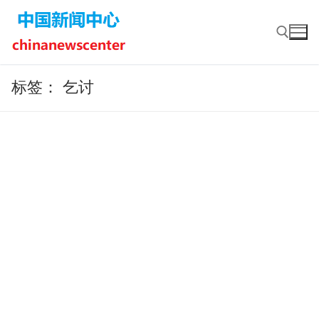
Skip
to
content
标签：
乞讨
Search for: