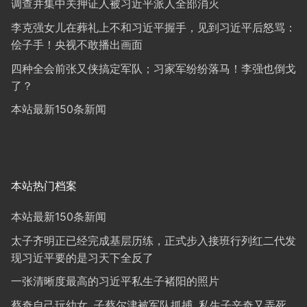
调查并集中关押证人被习近平派人全部消灭
李克强女儿在葬礼上不和习近平握手，见到习近平后怒骂：
侩子手！央视不敢播出画面
四种全会前张又侠搞定军队；习家军纷纷落马！李强也倒戈
了？
本站最新150条新闻
本站热门档案
本站最新150条新闻
太子齐明正已经完成基层历练，正式步入接班行列红二代发
现习近平要的是习天下全反了
一张清晰度最高的习近平私生子褚阳的照片
蔡奇自己玩幼女, 子蔡尔津被军队抓捕, 私生子辛奇又弄死