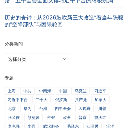
路：五中全会全面安排习近平下台的终极残局
历史的丧钟：从2026鼓吹新三大改造”看当年陈毅
的“空降部队”与因果轮回
分类新闻
分
类
新
专题
闻
上海
中共
中南海
中国
乌克兰
习近平
习近平下台
二十大
俄罗斯
共产党
加拿大
北京
华为
台湾
四中全会
孟晚舟
川普
张又侠
彭丽媛
拜登
政变
普京
曾庆红
李克强
李强
武汉肺炎
毛泽东
江泽民
汪洋