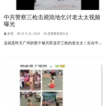
中共警察三枪击毙跪地乞讨老太太视频
曝光
娇雯
24 11 月, 2024
恶警酷吏黑社会
这就是昨天广州的那个被共匪连开三枪的老太太！生在中…