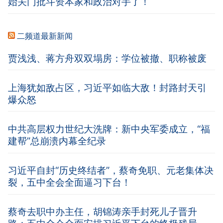
始关门批斗资本家和政治对手了！
二频道最新新闻
贾浅浅、蒋方舟双双塌房：学位被撤、职称被废
上海犹如敌占区，习近平如临大敌！封路封天引
爆众怒
中共高层权力世纪大洗牌：新中央军委成立，“福
建帮”总崩溃内幕全纪录
习近平自封“历史终结者”，蔡奇免职、元老集体决
裂，五中全会全面逼习下台！
蔡奇去职中办主任，胡锦涛亲手封死儿子晋升