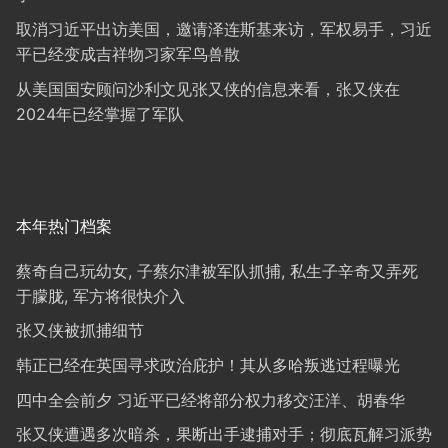
取消习近平出访美国，邀请泽连斯基来访，军权易手，习近
平已经变成吉祥物习家军鸟兽散
从美国国安顾问沙利文见张又侠的信息来看，张又侠在
2024年已经掌握了军队
本年热门档案
蔡奇自己玩幼女, 子蔡尔津被军队抓捕, 私生子辛奇又弄死
于朦胧, 军方将很快介入
张又侠被抓捕细节
韩正已经在英国寻求政治庇护！其从多哈叛逃过程曝光
四中全会前夕 习近平已经将部分权力移交汪洋、胡春华
张又侠遭遇多次暗杀，果断出手逮捕对手；彻底瓦解习派势