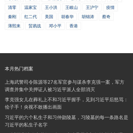
清零
温家宝
王小洪
王岐山
王沪宁
疫情
秦刚
红二代
美国
胡春华
胡锦涛
蔡奇
薄熙来
贸易战
邓小平
香港
本月热门档案
上海武警司令陈源等27名军官参与谋杀李克强一案，军方
调查并集中关押证人被习近平派人全部消灭
李克强女儿在葬礼上不和习近平握手，见到习近平后怒骂：
侩子手！央视不敢播出画面
习近平的六个私生子和习仲勋陵墓，习陵墓的每一条路名是
习近平的私生子名字