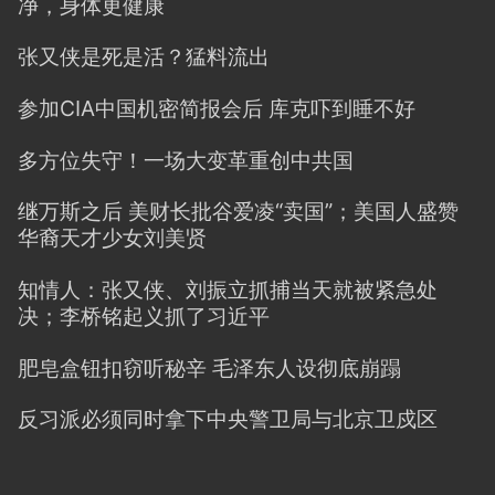
净，身体更健康
张又侠是死是活？猛料流出
参加CIA中国机密简报会后 库克吓到睡不好
多方位失守！一场大变革重创中共国
继万斯之后 美财长批谷爱凌“卖国”；美国人盛赞
华裔天才少女刘美贤
知情人：张又侠、刘振立抓捕当天就被紧急处
决；李桥铭起义抓了习近平
肥皂盒钮扣窃听秘辛 毛泽东人设彻底崩蹋
反习派必须同时拿下中央警卫局与北京卫戍区