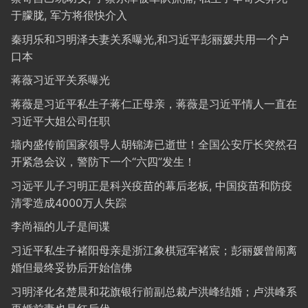
于朦胧, 军方将很快介入
秦玥乐和习明泽夫妻关系曝光,和习近平彭丽媛共用一个户
口本
蒋薇习近平关系曝光
蒋薇是习近平私生子蒋仁正母亲，蒋薇是习近平情人一直在
习近平大姐公司任职
墙内盛传前国家领导人胡锦涛已逝世！全国公安厅长突然召
开紧急会议，警防下一个“六四”发生！
习远平儿子习明正是科兴疫苗的幕后老板, 中国疫苗和防疫
清零造成4000万人失踪
李尚福的儿子是间谍
习近平私生子褚阳母亲是浙江象棋冠军褚宸；彭丽媛曾闹离
婚但最终妥协后开始信佛
习明泽化名楚晨和花旗银行前副总裁卢洪峰结婚；卢洪峰系