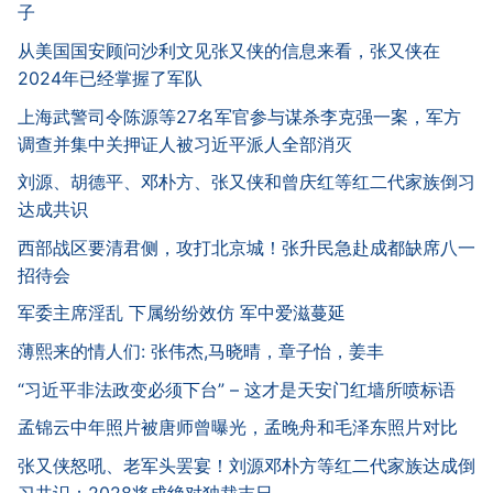
子
从美国国安顾问沙利文见张又侠的信息来看，张又侠在
2024年已经掌握了军队
上海武警司令陈源等27名军官参与谋杀李克强一案，军方
调查并集中关押证人被习近平派人全部消灭
刘源、胡德平、邓朴方、张又侠和曾庆红等红二代家族倒习
达成共识
西部战区要清君侧，攻打北京城！张升民急赴成都缺席八一
招待会
军委主席淫乱 下属纷纷效仿 军中爱滋蔓延
薄熙来的情人们: 张伟杰,马晓晴，章子怡，姜丰
“习近平非法政变必须下台” – 这才是天安门红墙所喷标语
孟锦云中年照片被唐师曾曝光，孟晚舟和毛泽东照片对比
张又侠怒吼、老军头罢宴！刘源邓朴方等红二代家族达成倒
习共识：2028将成绝对独裁末日