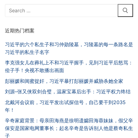
Search
for:
近期热门档案
习近平的六个私生子和习仲勋陵墓，习陵墓的每一条路名是
习近平的私生子名字
李克强女儿在葬礼上不和习近平握手，见到习近平后怒骂：
侩子手！央视不敢播出画面
彭丽媛和闺蜜捉奸，习近平暴打彭丽媛并威胁杀她全家
刘源–张又侠双剑合璧，温家宝幕后出手：习近平权力终结
北戴河会议前，习近平发出试探信号，自己要干到2035
年！
辛奇家庭背景：母亲田海燕是徐明遗孀田海蓉妹妹，假父辛
保安是国家电网董事长；起名辛奇是告诉别人他是蔡奇私生
子