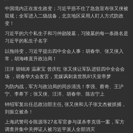
中国境内正在发生政变；习近平捂不住了急急宣布张又侠被
双规；全军进入二级战备，北京地区采用人盯人方式防政
变！
习近平的六个私生子和习仲勋陵墓，习陵墓的每一条路名是
习近平的私生子名字
以拖待变，习近平提出四中全会人事：胡春华、张又侠入
常，胡海峰直升政治局！
汪洋 胡锦涛 温家宝 曾庆红 张又侠让军队进驻四中全会会
场 ，胡春华大会发言，党媒讽刺袁世凯81天皇帝梦
为防内战，军方与政治局的同步清洗！李强、蔡奇、王沪
宁、李希下；张又侠、汪洋、胡春华、陈吉宁上
钟绍军复出任总政治部主任, 张又侠和儿子张文杰被抓捕，
刘振立被杀！
上海武警司令陈源等27名军官参与谋杀李克强一案，军方
调查并集中关押证人被习近平派人全部消灭