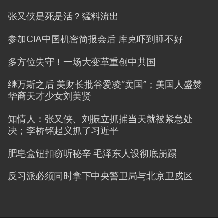
张又侠是死是活？猛料流出
参加CIA中国机密简报会后 库克吓到睡不好
多方位失守！一场大变革重创中共国
继万斯之后 美财长批谷爱凌“卖国”；美国人盛赞
华裔天才少女刘美贤
知情人：张又侠、刘振立抓捕当天就被紧急处
决；李桥铭起义抓了习近平
肥皂盒钮扣窃听秘辛 毛泽东人设彻底崩蹋
反习派必须同时拿下中央警卫局与北京卫戍区