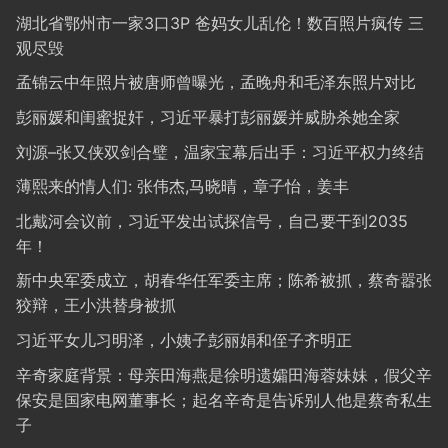
湖北省鄂州市一家3口3P 爸妈女儿乱伦！数百照片疯传 三
观尽毁
孟锦云中年照片被唐师曾曝光，孟晚舟和毛泽东照片对比
彭丽媛和闺蜜捉奸，习近平暴打彭丽媛并威胁杀她全家
刘源–张又侠双剑合璧，温家宝幕后出手：习近平权力终结
薄熙来的情人们: 张伟杰,马晓晴，章子怡，姜丰
北戴河会议前，习近平发出试探信号，自己要干到2035
年！
新中央军委成立，胡春华任军委主席；陈希被抓，蔡奇嚣张
狡辩，王小洪替身被抓
习近平女儿习明泽，小姨子彭丽娟和侄子齐明正
辛奇家庭背景：母亲田海燕是徐明遗孀田海蓉妹妹，假父辛
保安是国家电网董事长；起名辛奇是告诉别人他是蔡奇私生
子