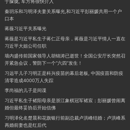
于朦胧, 军方将很快介入
秦玥乐和习明泽夫妻关系曝光,和习近平彭丽媛共用一个户
口本
蒋薇习近平关系曝光
蒋薇是习近平私生子蒋仁正母亲，蒋薇是习近平情人一直在
习近平大姐公司任职
墙内盛传前国家领导人胡锦涛已逝世！全国公安厅长突然召
开紧急会议，警防下一个“六四”发生！
习远平儿子习明正是科兴疫苗的幕后老板, 中国疫苗和防疫
清零造成4000万人失踪
李尚福的儿子是间谍
习近平私生子褚阳母亲是浙江象棋冠军褚宸；彭丽媛曾闹离
婚但最终妥协后开始信佛
习明泽化名楚晨和花旗银行前副总裁卢洪峰结婚；卢洪峰系
再婚前妻也是红后代