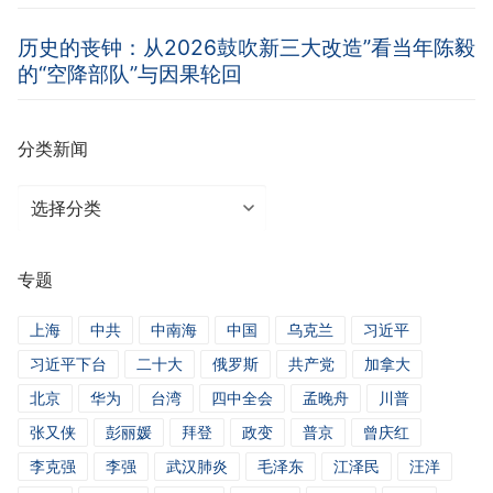
历史的丧钟：从2026鼓吹新三大改造”看当年陈毅
的“空降部队”与因果轮回
分类新闻
分
类
新
专题
闻
上海
中共
中南海
中国
乌克兰
习近平
习近平下台
二十大
俄罗斯
共产党
加拿大
北京
华为
台湾
四中全会
孟晚舟
川普
张又侠
彭丽媛
拜登
政变
普京
曾庆红
李克强
李强
武汉肺炎
毛泽东
江泽民
汪洋