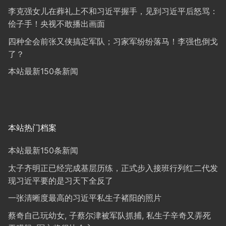
李克强女儿在葬礼上不和习近平握手，见到习近平后怒骂：
侩子手！央视不敢播出画面
四种全会前张又侠搞定军队；习家军纷纷落马！李强也倒戈
了？
本站最新150条新闻
本站热门档案
本站最新150条新闻
太子齐明正已经完成基层历练，正式步入接班行列红二代发
现习近平要的是习天下全反了
一张清晰度最高的习近平私生子褚阳的照片
蔡奇自己玩幼女, 子蔡尔津被军队抓捕, 私生子辛奇又弄死