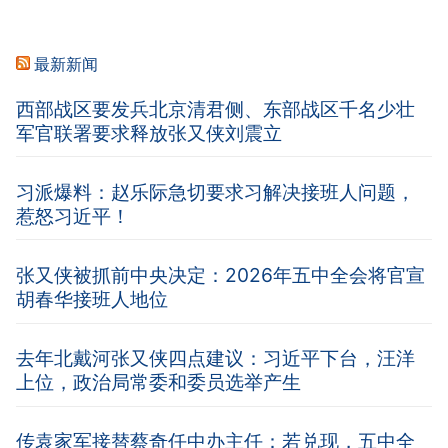
最新新闻
西部战区要发兵北京清君侧、东部战区千名少壮
军官联署要求释放张又侠刘震立
习派爆料：赵乐际急切要求习解决接班人问题，
惹怒习近平！
张又侠被抓前中央决定：2026年五中全会将官宣
胡春华接班人地位
去年北戴河张又侠四点建议：习近平下台，汪洋
上位，政治局常委和委员选举产生
传袁家军接替蔡奇任中办主任：若兑现，五中全