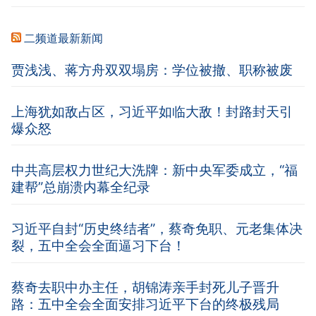
二频道最新新闻
贾浅浅、蒋方舟双双塌房：学位被撤、职称被废
上海犹如敌占区，习近平如临大敌！封路封天引
爆众怒
中共高层权力世纪大洗牌：新中央军委成立，“福
建帮”总崩溃内幕全纪录
习近平自封“历史终结者”，蔡奇免职、元老集体决
裂，五中全会全面逼习下台！
蔡奇去职中办主任，胡锦涛亲手封死儿子晋升
路：五中全会全面安排习近平下台的终极残局