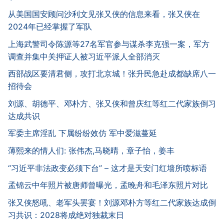
从美国国安顾问沙利文见张又侠的信息来看，张又侠在
2024年已经掌握了军队
上海武警司令陈源等27名军官参与谋杀李克强一案，军方
调查并集中关押证人被习近平派人全部消灭
西部战区要清君侧，攻打北京城！张升民急赴成都缺席八一
招待会
刘源、胡德平、邓朴方、张又侠和曾庆红等红二代家族倒习
达成共识
军委主席淫乱 下属纷纷效仿 军中爱滋蔓延
薄熙来的情人们: 张伟杰,马晓晴，章子怡，姜丰
“习近平非法政变必须下台” – 这才是天安门红墙所喷标语
孟锦云中年照片被唐师曾曝光，孟晚舟和毛泽东照片对比
张又侠怒吼、老军头罢宴！刘源邓朴方等红二代家族达成倒
习共识：2028将成绝对独裁末日