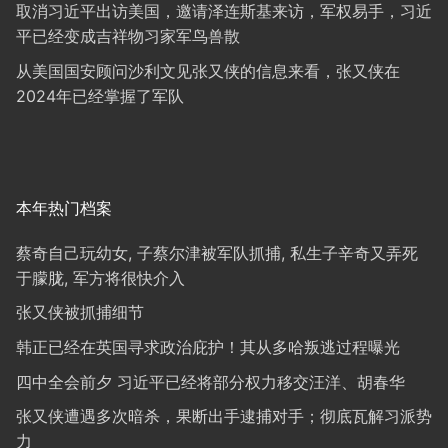
取消习近平出访美国，邀请泽连斯基来访，军权易手，习近
平已经变成吉祥物习家军鸟兽散
从美国国安顾问沙利文见张又侠的信息来看，张又侠在
2024年已经掌握了军队
本年热门档案
蔡奇自己玩幼女, 子蔡尔津被军队抓捕, 私生子辛奇又弄死
于朦胧, 军方将很快介入
张又侠被抓捕细节
韩正已经在英国寻求政治庇护！其从多哈叛逃过程曝光
四中全会前夕 习近平已经将部分权力移交汪洋、胡春华
张又侠遭遇多次暗杀，果断出手逮捕对手；彻底瓦解习派势
力