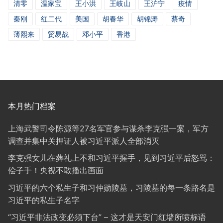
清零
温家宝
王小洪
王岐山
王沪宁
疫情
秦刚
红二代
美国
胡春华
胡锦涛
蔡奇
薄熙来
贸易战
邓小平
香港
本月热门档案
上海武警司令陈源等27名军官参与谋杀李克强一案，军方
调查并集中关押证人被习近平派人全部消灭
李克强女儿在葬礼上不和习近平握手，见到习近平后怒骂：
侩子手！央视不敢播出画面
习近平的六个私生子和习仲勋陵墓，习陵墓的每一条路名是
习近平的私生子名字
“习近平非法政变必须下台” – 这才是天安门红墙所喷标语