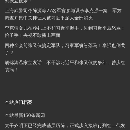
刘振立被杀！
上海武警司令陈源等27名军官参与谋杀李克强一案，军方
调查并集中关押证人被习近平派人全部消灭
李克强女儿在葬礼上不和习近平握手，见到习近平后怒骂：
侩子手！央视不敢播出画面
四种全会前张又侠搞定军队；习家军纷纷落马！李强也倒戈
了？
胡锦涛温家宝发话：不干涉习近平和张又侠的争斗；曾庆红
装病！
本站热门档案
本站最新150条新闻
太子齐明正已经完成基层历练，正式步入接班行列红二代发