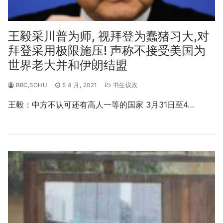
王毅采川普为师, 视拜登为蠢猪习大,对
拜登采用极限施压! 声称不接受美国为
世界老大并和伊朗结盟
BBC,SOHU
5 4 月, 2021
书生议政
王毅：中方不认可还有高人一等的国家 3月31日至4…