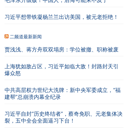
毛泽东升级版！中国人，后悔可能来不及了
习近平想带铁凝杨兰兰出访美国，被元老拒绝！
二频道最新新闻
贾浅浅、蒋方舟双双塌房：学位被撤、职称被废
上海犹如敌占区，习近平如临大敌！封路封天引
爆众怒
中共高层权力世纪大洗牌：新中央军委成立，“福
建帮”总崩溃内幕全纪录
习近平自封“历史终结者”，蔡奇免职、元老集体决
裂，五中全会全面逼习下台！