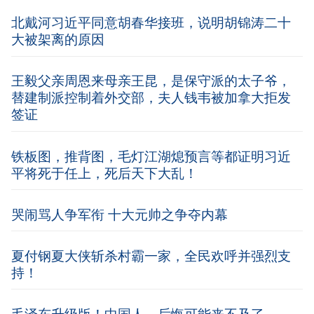
北戴河习近平同意胡春华接班，说明胡锦涛二十
大被架离的原因
王毅父亲周恩来母亲王昆，是保守派的太子爷，
替建制派控制着外交部，夫人钱韦被加拿大拒发
签证
铁板图，推背图，毛灯江湖熄预言等都证明习近
平将死于任上，死后天下大乱！
哭闹骂人争军衔 十大元帅之争夺内幕
夏付钢夏大侠斩杀村霸一家，全民欢呼并强烈支
持！