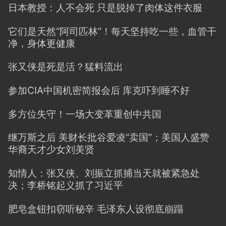
日本教授：人不会死 只是脱掉了肉体这件衣服
它们是天然“阿司匹林”！每天坚持吃一些，血管干
净，身体更健康
张又侠是死是活？猛料流出
参加CIA中国机密简报会后 库克吓到睡不好
多方位失守！一场大变革重创中共国
继万斯之后 美财长批谷爱凌“卖国”；美国人盛赞
华裔天才少女刘美贤
知情人：张又侠、刘振立抓捕当天就被紧急处
决；李桥铭起义抓了习近平
肥皂盒钮扣窃听秘辛 毛泽东人设彻底崩蹋