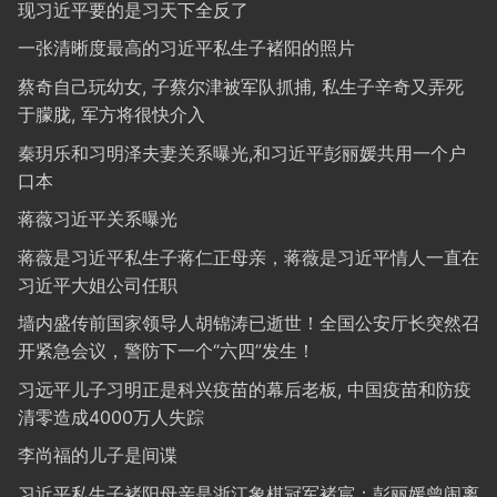
现习近平要的是习天下全反了
一张清晰度最高的习近平私生子褚阳的照片
蔡奇自己玩幼女, 子蔡尔津被军队抓捕, 私生子辛奇又弄死
于朦胧, 军方将很快介入
秦玥乐和习明泽夫妻关系曝光,和习近平彭丽媛共用一个户
口本
蒋薇习近平关系曝光
蒋薇是习近平私生子蒋仁正母亲，蒋薇是习近平情人一直在
习近平大姐公司任职
墙内盛传前国家领导人胡锦涛已逝世！全国公安厅长突然召
开紧急会议，警防下一个“六四”发生！
习远平儿子习明正是科兴疫苗的幕后老板, 中国疫苗和防疫
清零造成4000万人失踪
李尚福的儿子是间谍
习近平私生子褚阳母亲是浙江象棋冠军褚宸；彭丽媛曾闹离