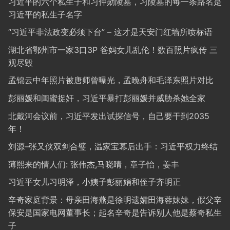
习近平的六个私生子和习仲勋陵墓，习陵墓的每一条路名是
习近平的私生子名字
“习近平非法政变必须下台” – 这才是天安门红墙所喷标语
湖北省鄂州市一家3口3P 爸妈女儿乱伦！数百照片疯传 三
观尽毁
孟锦云中年照片被唐师曾曝光，孟晚舟和毛泽东照片对比
彭丽媛和闺蜜捉奸，习近平暴打彭丽媛并威胁杀她全家
北戴河会议前，习近平发出试探信号，自己要干到2035
年！
刘源–张又侠双剑合璧，温家宝幕后出手：习近平权力终结
薄熙来的情人们: 张伟杰,马晓晴，章子怡，姜丰
习近平女儿习明泽，小姨子彭丽娟和侄子齐明正
辛奇家庭背景：母亲田海燕是徐明遗孀田海蓉妹妹，假父辛
保安是国家电网董事长；起名辛奇是告诉别人他是蔡奇私生
子