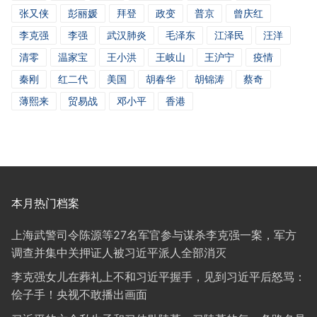
张又侠
彭丽媛
拜登
政变
普京
曾庆红
李克强
李强
武汉肺炎
毛泽东
江泽民
汪洋
清零
温家宝
王小洪
王岐山
王沪宁
疫情
秦刚
红二代
美国
胡春华
胡锦涛
蔡奇
薄熙来
贸易战
邓小平
香港
本月热门档案
上海武警司令陈源等27名军官参与谋杀李克强一案，军方
调查并集中关押证人被习近平派人全部消灭
李克强女儿在葬礼上不和习近平握手，见到习近平后怒骂：
侩子手！央视不敢播出画面