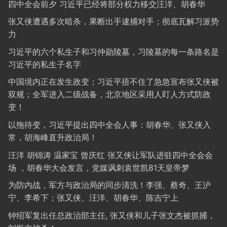
四中全会前夕 习近平已经将部分权力移交汪洋、胡春华
张又侠遭遇多次暗杀，果断出手逮捕对手；彻底瓦解习派势
力
习近平的六个私生子和习仲勋陵墓，习陵墓的每一条路名是
习近平的私生子名字
中国境内正在发生政变；习近平捂不住了急急宣布张又侠被
双规；全军进入二级战备，北京地区采用人盯人方式防政
变！
以拖待变，习近平提出四中全会人事：胡春华、张又侠入
常，胡海峰直升政治局！
汪洋 胡锦涛 温家宝 曾庆红 张又侠让军队进驻四中全会会
场 ，胡春华大会发言，党媒讽刺袁世凯81天皇帝梦
为防内战，军方与政治局的同步清洗！李强、蔡奇、王沪
宁、李希下；张又侠、汪洋、胡春华、陈吉宁上
钟绍军复出任总政治部主任, 张又侠和儿子张文杰被抓捕，