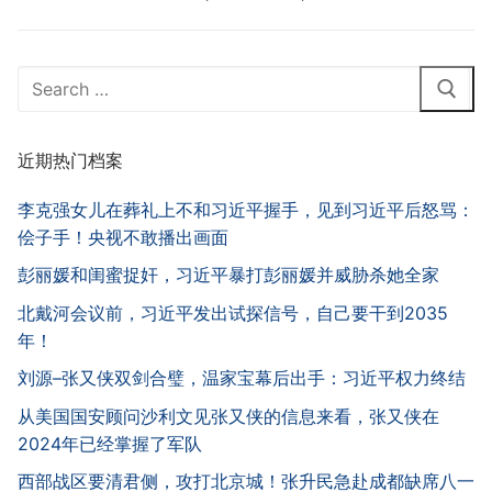
Search
for:
近期热门档案
李克强女儿在葬礼上不和习近平握手，见到习近平后怒骂：
侩子手！央视不敢播出画面
彭丽媛和闺蜜捉奸，习近平暴打彭丽媛并威胁杀她全家
北戴河会议前，习近平发出试探信号，自己要干到2035
年！
刘源–张又侠双剑合璧，温家宝幕后出手：习近平权力终结
从美国国安顾问沙利文见张又侠的信息来看，张又侠在
2024年已经掌握了军队
西部战区要清君侧，攻打北京城！张升民急赴成都缺席八一