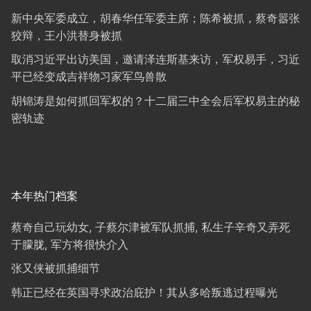
新中央军委成立，胡春华任军委主席；陈希被抓，蔡奇嚣张
狡辩，王小洪替身被抓
取消习近平出访美国，邀请泽连斯基来访，军权易手，习近
平已经变成吉祥物习家军鸟兽散
胡锦涛是如何抓回军权的？十二届三中全会后军权易主的秘
密轨迹
本年热门档案
蔡奇自己玩幼女, 子蔡尔津被军队抓捕, 私生子辛奇又弄死
于朦胧, 军方将很快介入
张又侠被抓捕细节
韩正已经在英国寻求政治庇护！其从多哈叛逃过程曝光