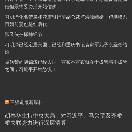
婚但最终妥协后开始信佛
习明泽化名楚晨和花旗银行前副总裁卢洪峰结婚；卢洪峰系
再婚前妻也是红后代
张又侠被抓捕细节
习明泽已经定居美国，已经和重庆书记袁家军儿子袁圣晰结
婚
被软禁的胡锦涛已经去世，宣布不宣布就在于拔管与不拔管
之间，习近平开始恐惧！
三频道最新爆料
胡春华主持中央大局，对习近平、马兴瑞及齐桥
桥关联势力进行深层清算