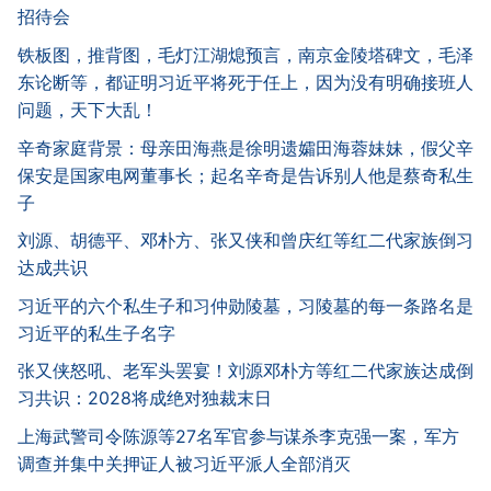
招待会
铁板图，推背图，毛灯江湖熄预言，南京金陵塔碑文，毛泽
东论断等，都证明习近平将死于任上，因为没有明确接班人
问题，天下大乱！
辛奇家庭背景：母亲田海燕是徐明遗孀田海蓉妹妹，假父辛
保安是国家电网董事长；起名辛奇是告诉别人他是蔡奇私生
子
刘源、胡德平、邓朴方、张又侠和曾庆红等红二代家族倒习
达成共识
习近平的六个私生子和习仲勋陵墓，习陵墓的每一条路名是
习近平的私生子名字
张又侠怒吼、老军头罢宴！刘源邓朴方等红二代家族达成倒
习共识：2028将成绝对独裁末日
上海武警司令陈源等27名军官参与谋杀李克强一案，军方
调查并集中关押证人被习近平派人全部消灭