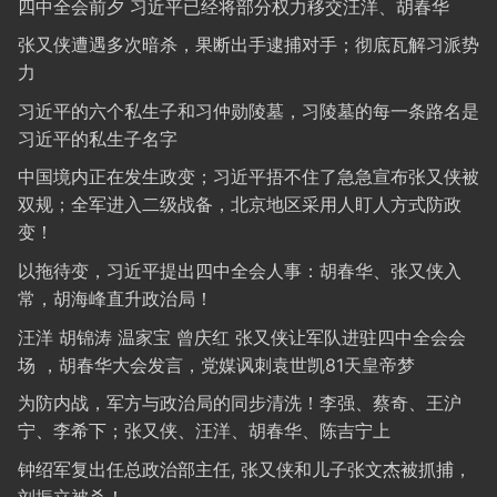
四中全会前夕 习近平已经将部分权力移交汪洋、胡春华
张又侠遭遇多次暗杀，果断出手逮捕对手；彻底瓦解习派势
力
习近平的六个私生子和习仲勋陵墓，习陵墓的每一条路名是
习近平的私生子名字
中国境内正在发生政变；习近平捂不住了急急宣布张又侠被
双规；全军进入二级战备，北京地区采用人盯人方式防政
变！
以拖待变，习近平提出四中全会人事：胡春华、张又侠入
常，胡海峰直升政治局！
汪洋 胡锦涛 温家宝 曾庆红 张又侠让军队进驻四中全会会
场 ，胡春华大会发言，党媒讽刺袁世凯81天皇帝梦
为防内战，军方与政治局的同步清洗！李强、蔡奇、王沪
宁、李希下；张又侠、汪洋、胡春华、陈吉宁上
钟绍军复出任总政治部主任, 张又侠和儿子张文杰被抓捕，
刘振立被杀！