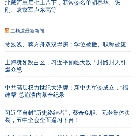
北戴河重启七上八下，新常委名单胡春华、陈
刚、袁家军卢东亮等
二频道最新新闻
贾浅浅、蒋方舟双双塌房：学位被撤、职称被废
上海犹如敌占区，习近平如临大敌！封路封天引
爆众怒
中共高层权力世纪大洗牌：新中央军委成立，“福
建帮”总崩溃内幕全纪录
习近平自封“历史终结者”，蔡奇免职、元老集体决
裂，五中全会全面逼习下台！