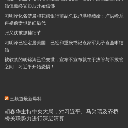
婚但最终妥协后开始信佛
习明泽化名楚晨和花旗银行前副总裁卢洪峰结婚；卢洪峰系
再婚前妻也是红后代
张又侠被抓捕细节
习明泽已经定居美国，已经和重庆书记袁家军儿子袁圣晰结
婚
被软禁的胡锦涛已经去世，宣布不宣布就在于拔管与不拔管
之间，习近平开始恐惧！
三频道最新爆料
胡春华主持中央大局，对习近平、马兴瑞及齐桥
桥关联势力进行深层清算