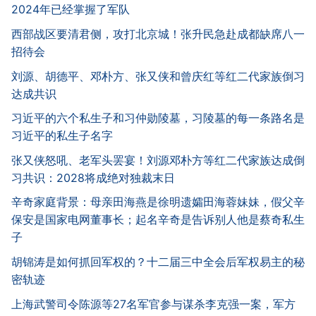
2024年已经掌握了军队
西部战区要清君侧，攻打北京城！张升民急赴成都缺席八一
招待会
刘源、胡德平、邓朴方、张又侠和曾庆红等红二代家族倒习
达成共识
习近平的六个私生子和习仲勋陵墓，习陵墓的每一条路名是
习近平的私生子名字
张又侠怒吼、老军头罢宴！刘源邓朴方等红二代家族达成倒
习共识：2028将成绝对独裁末日
辛奇家庭背景：母亲田海燕是徐明遗孀田海蓉妹妹，假父辛
保安是国家电网董事长；起名辛奇是告诉别人他是蔡奇私生
子
胡锦涛是如何抓回军权的？十二届三中全会后军权易主的秘
密轨迹
上海武警司令陈源等27名军官参与谋杀李克强一案，军方