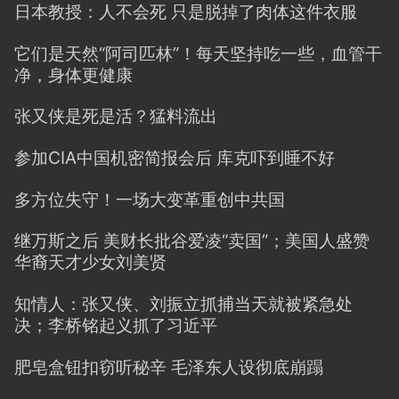
日本教授：人不会死 只是脱掉了肉体这件衣服
它们是天然“阿司匹林”！每天坚持吃一些，血管干
净，身体更健康
张又侠是死是活？猛料流出
参加CIA中国机密简报会后 库克吓到睡不好
多方位失守！一场大变革重创中共国
继万斯之后 美财长批谷爱凌“卖国”；美国人盛赞
华裔天才少女刘美贤
知情人：张又侠、刘振立抓捕当天就被紧急处
决；李桥铭起义抓了习近平
肥皂盒钮扣窃听秘辛 毛泽东人设彻底崩蹋