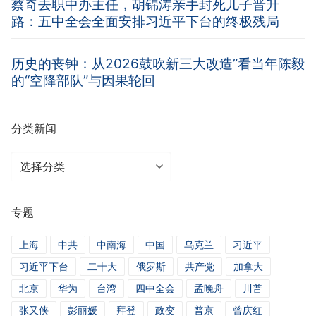
蔡奇去职中办主任，胡锦涛亲手封死儿子晋升
路：五中全会全面安排习近平下台的终极残局
历史的丧钟：从2026鼓吹新三大改造”看当年陈毅
的“空降部队”与因果轮回
分类新闻
分
类
新
专题
闻
上海
中共
中南海
中国
乌克兰
习近平
习近平下台
二十大
俄罗斯
共产党
加拿大
北京
华为
台湾
四中全会
孟晚舟
川普
张又侠
彭丽媛
拜登
政变
普京
曾庆红