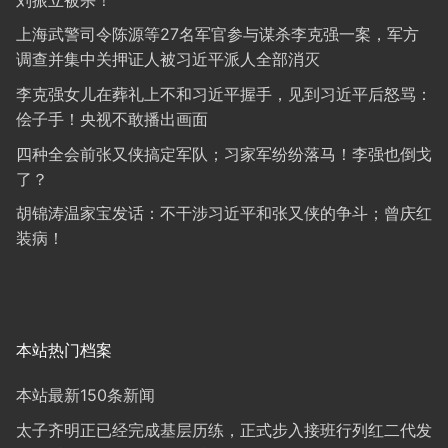
上海武警司令陈源等27名军官参与谋杀李克强一案，军方
调查并集中关押证人被习近平派人全部消灭
李克强女儿在葬礼上不和习近平握手，见到习近平后怒骂：
侩子手！央视不敢播出画面
四种全会前张又侠搞定军队；习家军纷纷落马！李强也倒戈
了？
胡锦涛温家宝发话：不干涉习近平和张又侠的争斗；曾庆红
装病！
本站热门档案
本站最新150条新闻
太子齐明正已经完成基层历练，正式步入接班行列红二代发