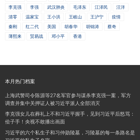
李克强
李强
武汉肺炎
毛泽东
江泽民
汪洋
清零
温家宝
王小洪
王岐山
王沪宁
疫情
秦刚
红二代
美国
胡春华
胡锦涛
蔡奇
薄熙来
贸易战
邓小平
香港
本月热门档案
上海武警司令陈源等27名军官参与谋杀李克强一案，军方
调查并集中关押证人被习近平派人全部消灭
李克强女儿在葬礼上不和习近平握手，见到习近平后怒骂：
侩子手！央视不敢播出画面
习近平的六个私生子和习仲勋陵墓，习陵墓的每一条路名是