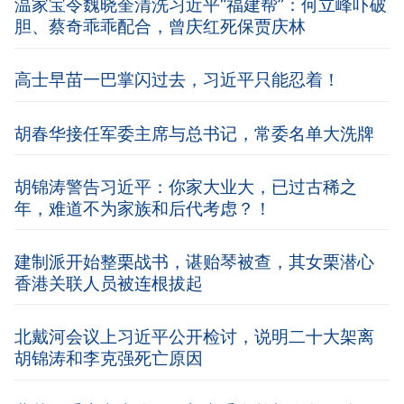
温家宝令魏晓奎清洗习近平“福建帮”：何立峰吓破
胆、蔡奇乖乖配合，曾庆红死保贾庆林
高士早苗一巴掌闪过去，习近平只能忍着！
胡春华接任军委主席与总书记，常委名单大洗牌
胡锦涛警告习近平：你家大业大，已过古稀之
年，难道不为家族和后代考虑？！
建制派开始整栗战书，谌贻琴被查，其女栗潜心
香港关联人员被连根拔起
北戴河会议上习近平公开检讨，说明二十大架离
胡锦涛和李克强死亡原因