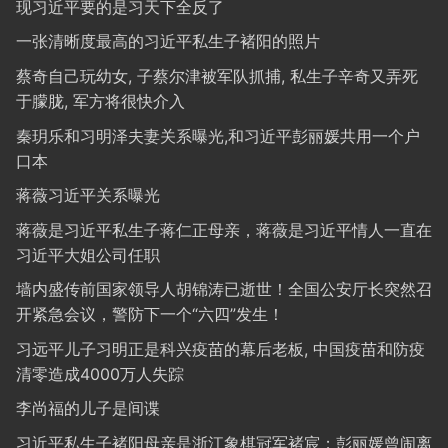
现习近平要的是习天下全反了
一张清晰度最高的习近平私生子褚阳的照片
蔡奇自己玩幼女, 子蔡尔津被军队抓捕, 私生子辛奇又弄死
于朦胧, 军方将很快介入
秦玥乐和习明泽夫妻关系曝光,和习近平彭丽媛共用一个户
口本
蒋薇习近平关系曝光
蒋薇是习近平私生子蒋仁正母亲，蒋薇是习近平情人一直在
习近平大姐公司任职
墙内盛传前国家领导人胡锦涛已逝世！全国公安厅长突然召
开紧急会议，警防下一个“六四”发生！
习远平儿子习明正是科兴疫苗的幕后老板, 中国疫苗和防疫
清零造成4000万人失踪
李尚福的儿子是间谍
习近平私生子褚阳母亲是浙江象棋冠军褚宸；彭丽媛曾闹离