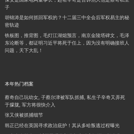
子
胡锦涛是如何抓回军权的？十二届三中全会后军权易主的秘
密轨迹
铁板图，推背图，毛灯江湖熄预言，南京金陵塔碑文，毛泽
东论断等，都证明习近平将死于任上，因为没有明确接班人
问题，天下大乱！
本年热门档案
蔡奇自己玩幼女, 子蔡尔津被军队抓捕, 私生子辛奇又弄死
于朦胧, 军方将很快介入
张又侠被抓捕细节
韩正已经在英国寻求政治庇护！其从多哈叛逃过程曝光