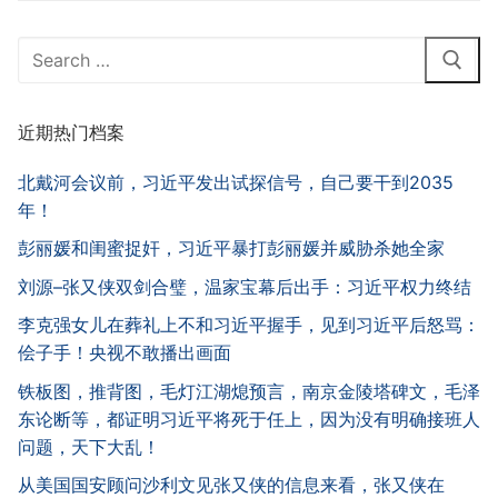
Search
for:
近期热门档案
北戴河会议前，习近平发出试探信号，自己要干到2035
年！
彭丽媛和闺蜜捉奸，习近平暴打彭丽媛并威胁杀她全家
刘源–张又侠双剑合璧，温家宝幕后出手：习近平权力终结
李克强女儿在葬礼上不和习近平握手，见到习近平后怒骂：
侩子手！央视不敢播出画面
铁板图，推背图，毛灯江湖熄预言，南京金陵塔碑文，毛泽
东论断等，都证明习近平将死于任上，因为没有明确接班人
问题，天下大乱！
从美国国安顾问沙利文见张又侠的信息来看，张又侠在