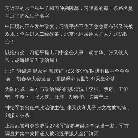
习近平的六个私生子和习仲勋陵墓，习陵墓的每一条路名是
习近平的私生子名字
中国境内正在发生政变；习近平捂不住了急急宣布张又侠被
双规；全军进入二级战备，北京地区采用人盯人方式防政
变！
以拖待变，习近平提出四中全会人事：胡春华、张又侠入
常，胡海峰直升政治局！
汪洋 胡锦涛 温家宝 曾庆红 张又侠让军队进驻四中全会会
场 ，胡春华大会发言，党媒讽刺袁世凯81天皇帝梦
为防内战，军方与政治局的同步清洗！李强、蔡奇、王沪
宁、李希下；张又侠、汪洋、胡春华、陈吉宁上
钟绍军复出任总政治部主任, 张又侠和儿子张文杰被抓捕，
刘振立被杀！
上海武警司令陈源等27名军官参与谋杀李克强一案，军方
调查并集中关押证人被习近平派人全部消灭