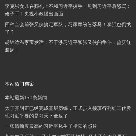
李克强女儿在葬礼上不和习近平握手，见到习近平后怒骂：
侩子手！央视不敢播出画面
四种全会前张又侠搞定军队；习家军纷纷落马！李强也倒戈
了？
胡锦涛温家宝发话：不干涉习近平和张又侠的争斗；曾庆红
装病！
本站热门档案
本站最新150条新闻
太子齐明正已经完成基层历练，正式步入接班行列红二代发
现习近平要的是习天下全反了
一张清晰度最高的习近平私生子褚阳的照片