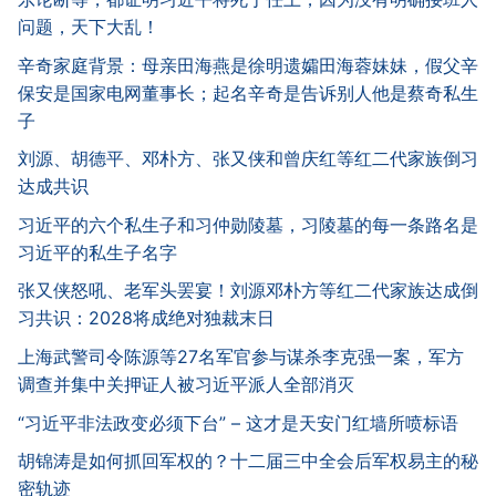
问题，天下大乱！
辛奇家庭背景：母亲田海燕是徐明遗孀田海蓉妹妹，假父辛
保安是国家电网董事长；起名辛奇是告诉别人他是蔡奇私生
子
刘源、胡德平、邓朴方、张又侠和曾庆红等红二代家族倒习
达成共识
习近平的六个私生子和习仲勋陵墓，习陵墓的每一条路名是
习近平的私生子名字
张又侠怒吼、老军头罢宴！刘源邓朴方等红二代家族达成倒
习共识：2028将成绝对独裁末日
上海武警司令陈源等27名军官参与谋杀李克强一案，军方
调查并集中关押证人被习近平派人全部消灭
“习近平非法政变必须下台” – 这才是天安门红墙所喷标语
胡锦涛是如何抓回军权的？十二届三中全会后军权易主的秘
密轨迹