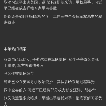
取消习近平出访美国，邀请泽连斯基来访，军权易手，习近
平已经变成吉祥物习家军鸟兽散
胡锦涛是如何抓回军权的？十二届三中全会后军权易主的秘
密轨迹
本年热门档案
蔡奇自己玩幼女, 子蔡尔津被军队抓捕, 私生子辛奇又弄死
于朦胧, 军方将很快介入
张又侠被抓捕细节
韩正已经在英国寻求政治庇护！其从多哈叛逃过程曝光
四中全会前夕 习近平已经将部分权力移交汪洋、胡春华
张又侠遭遇多次暗杀，果断出手逮捕对手；彻底瓦解习派势
力