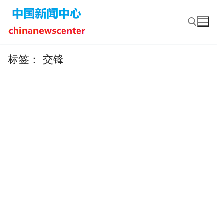
Skip
to
content
标签：
交锋
Search for: