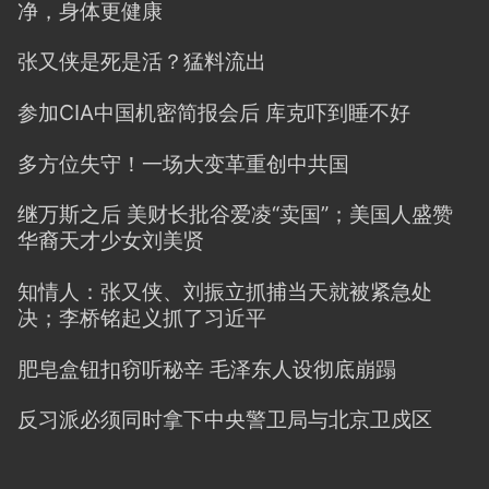
净，身体更健康
张又侠是死是活？猛料流出
参加CIA中国机密简报会后 库克吓到睡不好
多方位失守！一场大变革重创中共国
继万斯之后 美财长批谷爱凌“卖国”；美国人盛赞
华裔天才少女刘美贤
知情人：张又侠、刘振立抓捕当天就被紧急处
决；李桥铭起义抓了习近平
肥皂盒钮扣窃听秘辛 毛泽东人设彻底崩蹋
反习派必须同时拿下中央警卫局与北京卫戍区