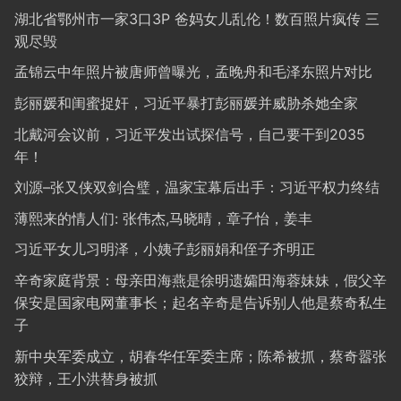
湖北省鄂州市一家3口3P 爸妈女儿乱伦！数百照片疯传 三
观尽毁
孟锦云中年照片被唐师曾曝光，孟晚舟和毛泽东照片对比
彭丽媛和闺蜜捉奸，习近平暴打彭丽媛并威胁杀她全家
北戴河会议前，习近平发出试探信号，自己要干到2035
年！
刘源–张又侠双剑合璧，温家宝幕后出手：习近平权力终结
薄熙来的情人们: 张伟杰,马晓晴，章子怡，姜丰
习近平女儿习明泽，小姨子彭丽娟和侄子齐明正
辛奇家庭背景：母亲田海燕是徐明遗孀田海蓉妹妹，假父辛
保安是国家电网董事长；起名辛奇是告诉别人他是蔡奇私生
子
新中央军委成立，胡春华任军委主席；陈希被抓，蔡奇嚣张
狡辩，王小洪替身被抓