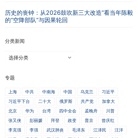
历史的丧钟：从2026鼓吹新三大改造”看当年陈毅
的“空降部队”与因果轮回
分类新闻
分
类
新
专题
闻
上海
中共
中南海
中国
乌克兰
习近平
习近平下台
二十大
俄罗斯
共产党
加拿大
北京
华为
台湾
四中全会
孟晚舟
川普
张又侠
彭丽媛
拜登
政变
普京
曾庆红
李克强
李强
武汉肺炎
毛泽东
江泽民
汪洋