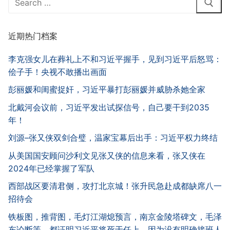
for:
近期热门档案
李克强女儿在葬礼上不和习近平握手，见到习近平后怒骂：
侩子手！央视不敢播出画面
彭丽媛和闺蜜捉奸，习近平暴打彭丽媛并威胁杀她全家
北戴河会议前，习近平发出试探信号，自己要干到2035
年！
刘源–张又侠双剑合璧，温家宝幕后出手：习近平权力终结
从美国国安顾问沙利文见张又侠的信息来看，张又侠在
2024年已经掌握了军队
西部战区要清君侧，攻打北京城！张升民急赴成都缺席八一
招待会
铁板图，推背图，毛灯江湖熄预言，南京金陵塔碑文，毛泽
东论断等，都证明习近平将死于任上，因为没有明确接班人