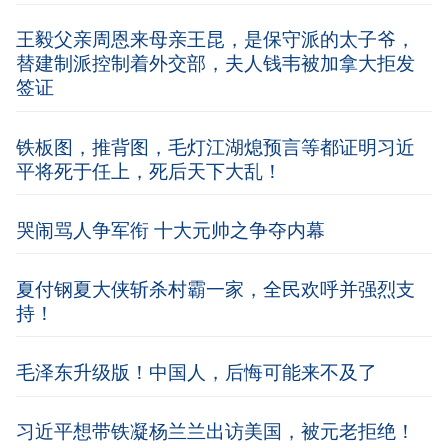
王毅父亲周恩来母亲王昆，是保守派的太子爷，
替建制派控制着外交部，夫人钱韦被加拿大拒发
签证
铁板图，推背图，毛灯江湖熄预言等都证明习近
平将死于任上，死后天下大乱！
哭闹骂人争军衔 十大元帅之争夺内幕
夏付钢夏大侠斩杀村霸一家，全民欢呼并强烈支
持！
毛泽东升级版！中国人，后悔可能来不及了
习近平想带铁凝杨兰兰出访美国，被元老拒绝！