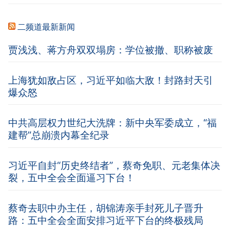
二频道最新新闻
贾浅浅、蒋方舟双双塌房：学位被撤、职称被废
上海犹如敌占区，习近平如临大敌！封路封天引
爆众怒
中共高层权力世纪大洗牌：新中央军委成立，“福
建帮”总崩溃内幕全纪录
习近平自封“历史终结者”，蔡奇免职、元老集体决
裂，五中全会全面逼习下台！
蔡奇去职中办主任，胡锦涛亲手封死儿子晋升
路：五中全会全面安排习近平下台的终极残局