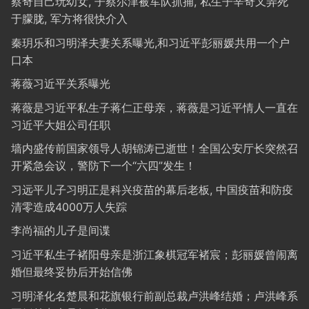
蔡奇自己玩幼女, 子蔡尔津被军队抓捕, 私生子辛奇又弄死
于朦胧, 军方将很快介入
秦玥乐和习明泽夫妻关系曝光,和习近平彭丽媛共用一个户
口本
蒋薇习近平关系曝光
蒋薇是习近平私生子蒋仁正母亲，蒋薇是习近平情人一直在
习近平大姐公司任职
墙内盛传前国家领导人胡锦涛已逝世！全国公安厅长突然召
开紧急会议，警防下一个“六四”发生！
习远平儿子习明正是科兴疫苗的幕后老板, 中国疫苗和防疫
清零造成4000万人失踪
李尚福的儿子是间谍
习近平私生子褚阳母亲是浙江象棋冠军褚宸；彭丽媛曾闹离
婚但最终妥协后开始信佛
习明泽化名楚晨和花旗银行前副总裁卢洪峰结婚；卢洪峰系