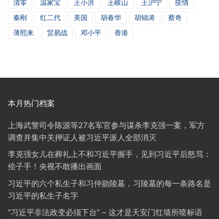
清零
温家宝
王小洪
王岐山
王沪宁
疫情
秦刚
红二代
美国
胡春华
胡锦涛
蔡奇
薄熙来
贸易战
邓小平
香港
本月热门档案
上海武警司令陈源等27名军官参与谋杀李克强一案，军方
调查并集中关押证人被习近平派人全部消灭
李克强女儿在葬礼上不和习近平握手，见到习近平后怒骂：
侩子手！央视不敢播出画面
习近平的六个私生子和习仲勋陵墓，习陵墓的每一条路名是
习近平的私生子名字
“习近平非法政变必须下台” – 这才是天安门红墙所喷标语