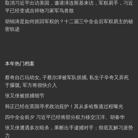
取消习近平出访美国，邀请泽连斯基来访，军权易手，习近
平已经变成吉祥物习家军鸟兽散
胡锦涛是如何抓回军权的？十二届三中全会后军权易主的秘
密轨迹
本年热门档案
蔡奇自己玩幼女, 子蔡尔津被军队抓捕, 私生子辛奇又弄死
于朦胧, 军方将很快介入
张又侠被抓捕细节
韩正已经在英国寻求政治庇护！其从多哈叛逃过程曝光
四中全会前夕 习近平已经将部分权力移交汪洋、胡春华
张又侠遭遇多次暗杀，果断出手逮捕对手；彻底瓦解习派势
力