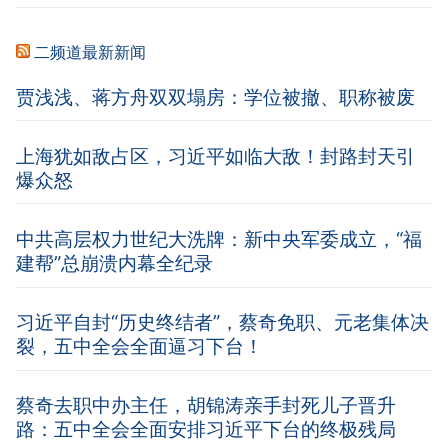
二频道最新新闻
贾浅浅、蒋方舟双双塌房：学位被撤、职称被废
上海犹如敌占区，习近平如临大敌！封路封天引
爆众怒
中共高层权力世纪大洗牌：新中央军委成立，“福
建帮”总崩溃内幕全纪录
习近平自封“历史终结者”，蔡奇免职、元老集体决
裂，五中全会全面逼习下台！
蔡奇去职中办主任，胡锦涛亲手封死儿子晋升
路：五中全会全面安排习近平下台的终极残局