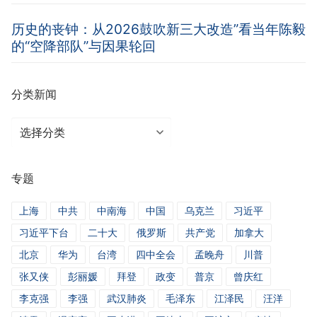
历史的丧钟：从2026鼓吹新三大改造”看当年陈毅
的“空降部队”与因果轮回
分类新闻
分
类
新
专题
闻
上海
中共
中南海
中国
乌克兰
习近平
习近平下台
二十大
俄罗斯
共产党
加拿大
北京
华为
台湾
四中全会
孟晚舟
川普
张又侠
彭丽媛
拜登
政变
普京
曾庆红
李克强
李强
武汉肺炎
毛泽东
江泽民
汪洋