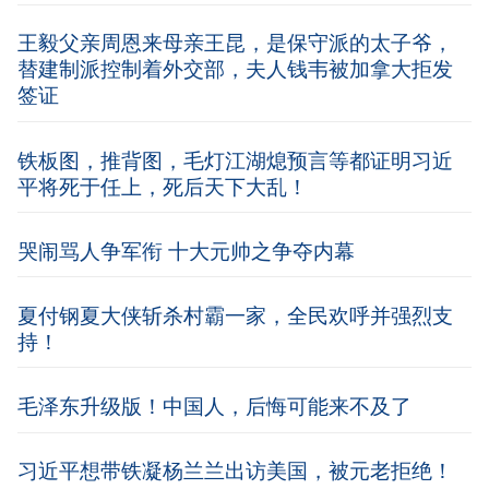
王毅父亲周恩来母亲王昆，是保守派的太子爷，
替建制派控制着外交部，夫人钱韦被加拿大拒发
签证
铁板图，推背图，毛灯江湖熄预言等都证明习近
平将死于任上，死后天下大乱！
哭闹骂人争军衔 十大元帅之争夺内幕
夏付钢夏大侠斩杀村霸一家，全民欢呼并强烈支
持！
毛泽东升级版！中国人，后悔可能来不及了
习近平想带铁凝杨兰兰出访美国，被元老拒绝！