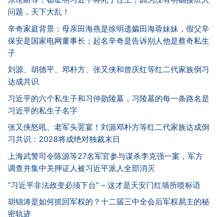
问题，天下大乱！
辛奇家庭背景：母亲田海燕是徐明遗孀田海蓉妹妹，假父辛
保安是国家电网董事长；起名辛奇是告诉别人他是蔡奇私生
子
刘源、胡德平、邓朴方、张又侠和曾庆红等红二代家族倒习
达成共识
习近平的六个私生子和习仲勋陵墓，习陵墓的每一条路名是
习近平的私生子名字
张又侠怒吼、老军头罢宴！刘源邓朴方等红二代家族达成倒
习共识：2028将成绝对独裁末日
上海武警司令陈源等27名军官参与谋杀李克强一案，军方
调查并集中关押证人被习近平派人全部消灭
“习近平非法政变必须下台” – 这才是天安门红墙所喷标语
胡锦涛是如何抓回军权的？十二届三中全会后军权易主的秘
密轨迹