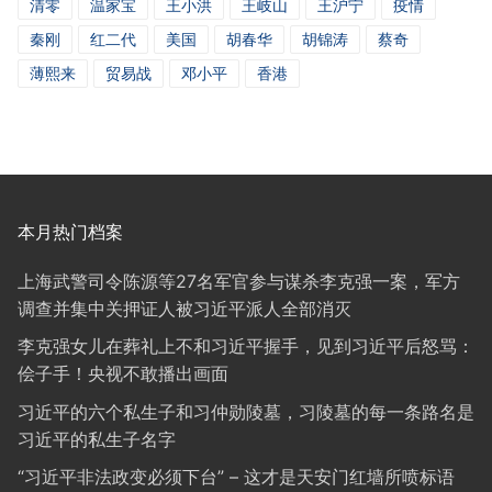
清零
温家宝
王小洪
王岐山
王沪宁
疫情
秦刚
红二代
美国
胡春华
胡锦涛
蔡奇
薄熙来
贸易战
邓小平
香港
本月热门档案
上海武警司令陈源等27名军官参与谋杀李克强一案，军方
调查并集中关押证人被习近平派人全部消灭
李克强女儿在葬礼上不和习近平握手，见到习近平后怒骂：
侩子手！央视不敢播出画面
习近平的六个私生子和习仲勋陵墓，习陵墓的每一条路名是
习近平的私生子名字
“习近平非法政变必须下台” – 这才是天安门红墙所喷标语