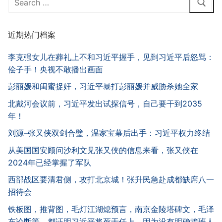
for:
近期热门档案
李克强女儿在葬礼上不和习近平握手，见到习近平后怒骂：
侩子手！央视不敢播出画面
彭丽媛和闺蜜捉奸，习近平暴打彭丽媛并威胁杀她全家
北戴河会议前，习近平发出试探信号，自己要干到2035
年！
刘源–张又侠双剑合璧，温家宝幕后出手：习近平权力终结
从美国国安顾问沙利文见张又侠的信息来看，张又侠在
2024年已经掌握了军队
西部战区要清君侧，攻打北京城！张升民急赴成都缺席八一
招待会
铁板图，推背图，毛灯江湖熄预言，南京金陵塔碑文，毛泽
东论断等，都证明习近平将死于任上，因为没有明确接班人