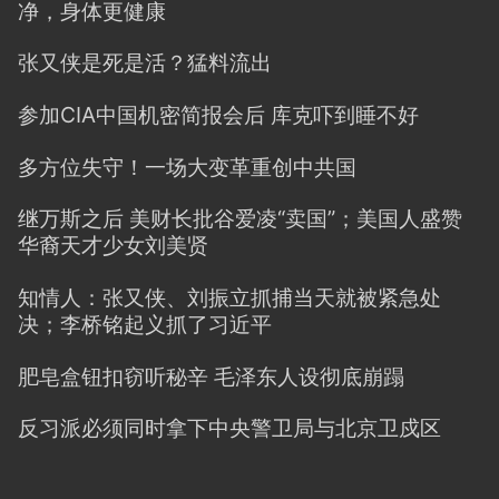
净，身体更健康
张又侠是死是活？猛料流出
参加CIA中国机密简报会后 库克吓到睡不好
多方位失守！一场大变革重创中共国
继万斯之后 美财长批谷爱凌“卖国”；美国人盛赞
华裔天才少女刘美贤
知情人：张又侠、刘振立抓捕当天就被紧急处
决；李桥铭起义抓了习近平
肥皂盒钮扣窃听秘辛 毛泽东人设彻底崩蹋
反习派必须同时拿下中央警卫局与北京卫戍区