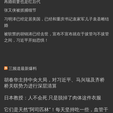
再婚前妻也是红后代
张又侠被抓捕细节
习明泽已经定居美国，已经和重庆书记袁家军儿子袁圣晰结
婚
被软禁的胡锦涛已经去世，宣布不宣布就在于拔管与不拔管
之间，习近平开始恐惧！
三频道最新爆料
胡春华主持中央大局，对习近平、马兴瑞及齐桥
桥关联势力进行深层清算
日本教授：人不会死 只是脱掉了肉体这件衣服
它们是天然“阿司匹林”！每天坚持吃一些，血管干