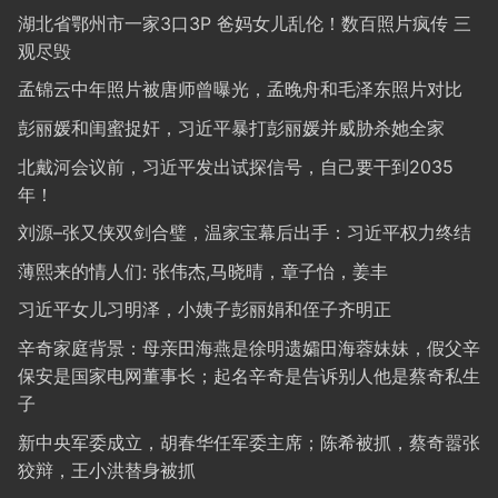
湖北省鄂州市一家3口3P 爸妈女儿乱伦！数百照片疯传 三
观尽毁
孟锦云中年照片被唐师曾曝光，孟晚舟和毛泽东照片对比
彭丽媛和闺蜜捉奸，习近平暴打彭丽媛并威胁杀她全家
北戴河会议前，习近平发出试探信号，自己要干到2035
年！
刘源–张又侠双剑合璧，温家宝幕后出手：习近平权力终结
薄熙来的情人们: 张伟杰,马晓晴，章子怡，姜丰
习近平女儿习明泽，小姨子彭丽娟和侄子齐明正
辛奇家庭背景：母亲田海燕是徐明遗孀田海蓉妹妹，假父辛
保安是国家电网董事长；起名辛奇是告诉别人他是蔡奇私生
子
新中央军委成立，胡春华任军委主席；陈希被抓，蔡奇嚣张
狡辩，王小洪替身被抓