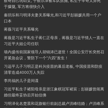
蔡奇自己玩幼女, 子蔡尔津被军队抓捕, 私生子辛奇又弄死
于朦胧, 军方将很快介入
秦玥乐和习明泽夫妻关系曝光,和习近平彭丽媛共用一个户
口本
蒋薇习近平关系曝光
蒋薇是习近平私生子蒋仁正母亲，蒋薇是习近平情人一直在
习近平大姐公司任职
墙内盛传前国家领导人胡锦涛已逝世！全国公安厅长突然召
开紧急会议，警防下一个“六四”发生！
习远平儿子习明正是科兴疫苗的幕后老板, 中国疫苗和防疫
清零造成4000万人失踪
李尚福的儿子是间谍
习近平私生子褚阳母亲是浙江象棋冠军褚宸；彭丽媛曾闹离
婚但最终妥协后开始信佛
习明泽化名楚晨和花旗银行前副总裁卢洪峰结婚；卢洪峰系