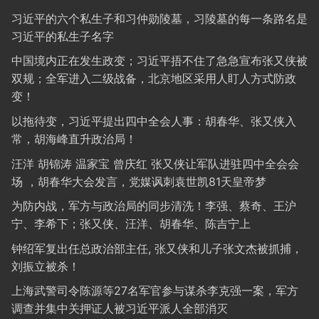
习近平的六个私生子和习仲勋陵墓，习陵墓的每一条路名是
习近平的私生子名字
中国境内正在发生政变；习近平捂不住了急急宣布张又侠被
双规；全军进入二级战备，北京地区采用人盯人方式防政
变！
以拖待变，习近平提出四中全会人事：胡春华、张又侠入
常，胡海峰直升政治局！
汪洋 胡锦涛 温家宝 曾庆红 张又侠让军队进驻四中全会会
场 ，胡春华大会发言，党媒讽刺袁世凯81天皇帝梦
为防内战，军方与政治局的同步清洗！李强、蔡奇、王沪
宁、李希下；张又侠、汪洋、胡春华、陈吉宁上
钟绍军复出任总政治部主任, 张又侠和儿子张文杰被抓捕，
刘振立被杀！
上海武警司令陈源等27名军官参与谋杀李克强一案，军方
调查并集中关押证人被习近平派人全部消灭