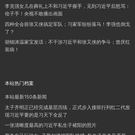
李克强女儿在葬礼上不和习近平握手，见到习近平后怒骂：
侩子手！央视不敢播出画面
四种全会前张又侠搞定军队；习家军纷纷落马！李强也倒戈
了？
胡锦涛温家宝发话：不干涉习近平和张又侠的争斗；曾庆红
装病！
本站热门档案
本站最新150条新闻
太子齐明正已经完成基层历练，正式步入接班行列红二代发
现习近平要的是习天下全反了
一张清晰度最高的习近平私生子褚阳的照片