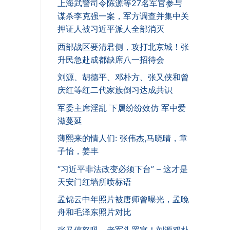
上海武警司令陈源等27名军官参与
谋杀李克强一案，军方调查并集中关
押证人被习近平派人全部消灭
西部战区要清君侧，攻打北京城！张
升民急赴成都缺席八一招待会
刘源、胡德平、邓朴方、张又侠和曾
庆红等红二代家族倒习达成共识
军委主席淫乱 下属纷纷效仿 军中爱
滋蔓延
薄熙来的情人们: 张伟杰,马晓晴，章
子怡，姜丰
“习近平非法政变必须下台” – 这才是
天安门红墙所喷标语
孟锦云中年照片被唐师曾曝光，孟晚
舟和毛泽东照片对比