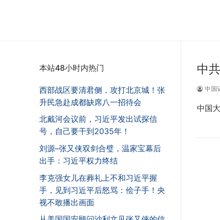
中共
本站48小时内热门
西部战区要清君侧，攻打北京城！张
中国
升民急赴成都缺席八一招待会
中国
北戴河会议前，习近平发出试探信
号，自己要干到2035年！
刘源–张又侠双剑合璧，温家宝幕后
出手：习近平权力终结
李克强女儿在葬礼上不和习近平握
手，见到习近平后怒骂：侩子手！央
视不敢播出画面
从美国国安顾问沙利文见张又侠的信