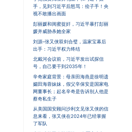
手，见到习近平后怒骂：侩子手！央
视不敢播出画面
彭丽媛和闺蜜捉奸，习近平暴打彭丽
媛并威胁杀她全家
刘源–张又侠双剑合璧，温家宝幕后
出手：习近平权力终结
北戴河会议前，习近平发出试探信
号，自己要干到2035年！
辛奇家庭背景：母亲田海燕是徐明遗
孀田海蓉妹妹，假父辛保安是国家电
网董事长；起名辛奇是告诉别人他是
蔡奇私生子
从美国国安顾问沙利文见张又侠的信
息来看，张又侠在2024年已经掌握
了军队