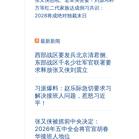
张又侠怒吼、老军头罢宴！刘源邓朴
方等红二代家族达成倒习共识：
2028将成绝对独裁末日
最新新闻
西部战区要发兵北京清君侧、
东部战区千名少壮军官联署要
求释放张又侠刘震立
习派爆料：赵乐际急切要求习
解决接班人问题，惹怒习近
平！
张又侠被抓前中央决定：
2026年五中全会将官宣胡春
华接班人地位