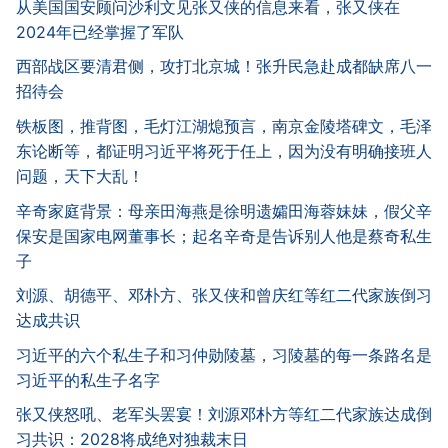
从美国国安顾问沙利文见张又侠的信息来看，张又侠在
2024年已经掌握了军队
西部战区要清君侧，攻打北京城！张升民急赴成都缺席八一
招待会
铁板图，推背图，毛灯江湖熄预言，南京金陵塔碑文，毛泽
东论断等，都证明习近平将死于任上，因为没有明确接班人
问题，天下大乱！
辛奇家庭背景：母亲田海燕是徐明遗孀田海蓉妹妹，假父辛
保安是国家电网董事长；起名辛奇是告诉别人他是蔡奇私生
子
刘源、胡德平、邓朴方、张又侠和曾庆红等红二代家族倒习
达成共识
习近平的六个私生子和习仲勋陵墓，习陵墓的每一条路名是
习近平的私生子名字
张又侠怒吼、老军头罢宴！刘源邓朴方等红二代家族达成倒
习共识：2028将成绝对独裁末日