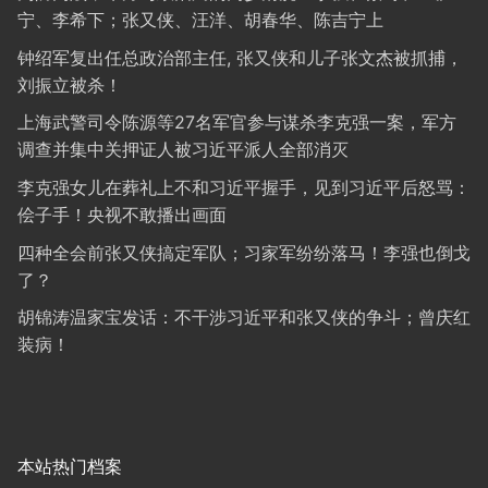
宁、李希下；张又侠、汪洋、胡春华、陈吉宁上
钟绍军复出任总政治部主任, 张又侠和儿子张文杰被抓捕，
刘振立被杀！
上海武警司令陈源等27名军官参与谋杀李克强一案，军方
调查并集中关押证人被习近平派人全部消灭
李克强女儿在葬礼上不和习近平握手，见到习近平后怒骂：
侩子手！央视不敢播出画面
四种全会前张又侠搞定军队；习家军纷纷落马！李强也倒戈
了？
胡锦涛温家宝发话：不干涉习近平和张又侠的争斗；曾庆红
装病！
本站热门档案