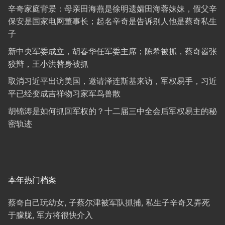
辛奇家庭背景：母亲田海燕是徐明遗孀田海蓉妹妹，假父辛
保安是国家电网董事长；起名辛奇是告诉别人他是蔡奇私生
子
新中央军委成立，胡春华任军委主席；陈希被抓，蔡奇嚣张
狡辩，王小洪替身被抓
取消习近平出访美国，邀请泽连斯基来访，军权易手，习近
平已经变成吉祥物习家军鸟兽散
胡锦涛是如何抓回军权的？十二届三中全会后军权易主的秘
密轨迹
本年热门档案
蔡奇自己玩幼女, 子蔡尔津被军队抓捕, 私生子辛奇又弄死
于朦胧, 军方将很快介入