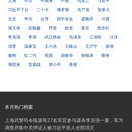
上海
中共
中南海
中国
乌克兰
习近平
习近平下台
二十大
俄罗斯
共产党
加拿大
北京
华为
台湾
四中全会
孟晚舟
川普
张又侠
彭丽媛
拜登
政变
普京
曾庆红
李克强
李强
武汉肺炎
毛泽东
江泽民
汪洋
清零
温家宝
王小洪
王岐山
王沪宁
疫情
秦刚
红二代
美国
胡春华
胡锦涛
蔡奇
薄熙来
贸易战
邓小平
香港
本月热门档案
上海武警司令陈源等27名军官参与谋杀李克强一案，军方
调查并集中关押证人被习近平派人全部消灭