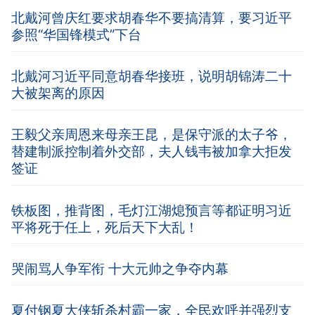
北戴河曾庆红要求胡春华不要搞清算，要习近平
参照“华国锋模式”下台
北戴河习近平同意胡春华接班，说明胡锦涛二十
大被架离的原因
王毅父亲周恩来母亲王昆，是保守派的太子爷，
替建制派控制着外交部，夫人钱韦被加拿大拒发
签证
铁板图，推背图，毛灯江湖熄预言等都证明习近
平将死于任上，死后天下大乱！
哭闹骂人争军衔 十大元帅之争夺内幕
夏付钢夏大侠斩杀村霸一家，全民欢呼并强烈支