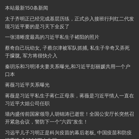
本站最新150条新闻
太子齐明正已经完成基层历练，正式步入接班行列红二代发
现习近平要的是习天下全反了
一张清晰度最高的习近平私生子褚阳的照片
蔡奇自己玩幼女, 子蔡尔津被军队抓捕, 私生子辛奇又弄死
于朦胧, 军方将很快介入
秦玥乐和习明泽夫妻关系曝光,和习近平彭丽媛共用一个户
口本
蒋薇习近平关系曝光
蒋薇是习近平私生子蒋仁正母亲，蒋薇是习近平情人一直在
习近平大姐公司任职
墙内盛传前国家领导人胡锦涛已逝世！全国公安厅长突然召
开紧急会议，警防下一个“六四”发生！
习远平儿子习明正是科兴疫苗的幕后老板, 中国疫苗和防疫