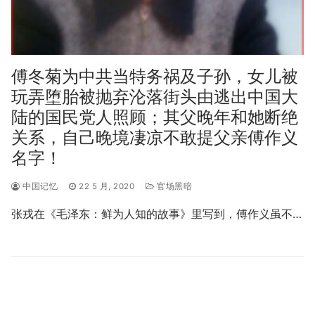
傅冬菊为中共当特务祸及子孙，女儿被
玩弄堕胎被抛弃沦落街头由逃出中国大
陆的国民党人照顾；其父晚年和她断绝
关系，自己晚境凄凉不敢提父亲傅作义
名字！
中国记忆
22 5 月, 2020
官场黑暗
张戎在《毛泽东：鲜为人知的故事》里写到，傅作义虽不…