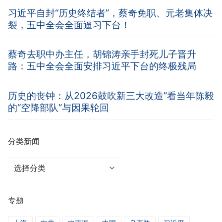
习近平自封“历史终结者”，蔡奇免职、元老集体决
裂，五中全会全面逼习下台！
蔡奇去职中办主任，胡锦涛亲手封死儿子晋升
路：五中全会全面安排习近平下台的终极残局
历史的丧钟：从2026鼓吹新三大改造”看当年陈毅
的“空降部队”与因果轮回
分类新闻
分
类
新
专题
闻