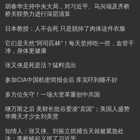
胡春华主持中央大局，对习近平、马兴瑞及齐桥
桥关联势力进行深层清算
日本教授：人不会死 只是脱掉了肉体这件衣服
它们是天然“阿司匹林”！每天坚持吃一些，血管干
净，身体更健康
张又侠是死是活？猛料流出
参加CIA中国机密简报会后 库克吓到睡不好
多方位失守！一场大变革重创中共国
继万斯之后 美财长批谷爱凌“卖国”；美国人盛赞
华裔天才少女刘美贤
知情人：张又侠、刘振立抓捕当天就被紧急处
决；李桥铭起义抓了习近平