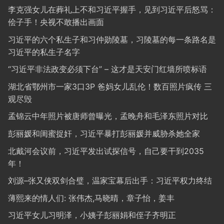
李克强女儿在葬礼上不和习近平握手，见到习近平后怒骂：
侩子手！央视不敢播出画面
习近平的六个私生子和习仲勋陵墓，习陵墓的每一条路名是
习近平的私生子名字
“习近平非法政变必须下台” – 这才是天安门红墙所喷标语
湖北省鄂州市一家3口3P 爸妈女儿乱伦！数百照片疯传 三
观尽毁
孟锦云中年照片被唐师曾曝光，孟晚舟和毛泽东照片对比
彭丽媛和闺蜜捉奸，习近平暴打彭丽媛并威胁杀她全家
北戴河会议前，习近平发出试探信号，自己要干到2035
年！
刘源–张又侠双剑合璧，温家宝幕后出手：习近平权力终结
薄熙来的情人们: 张伟杰,马晓晴，章子怡，姜丰
习近平女儿习明泽，小姨子彭丽娟和侄子齐明正