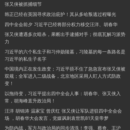
张又侠被抓捕细节
韩正已经在英国寻求政治庇护！其从多哈叛逃过程曝光
四中全会前夕 习近平已经将部分权力移交汪洋、胡春华
张又侠遭遇多次暗杀，果断出手逮捕对手；彻底瓦解习派势
力
习近平的六个私生子和习仲勋陵墓，习陵墓的每一条路名是
习近平的私生子名字
中国境内正在发生政变；习近平捂不住了急急宣布张又侠被
双规；全军进入二级战备，北京地区采用人盯人方式防政
变！
以拖待变，习近平提出四中全会人事：胡春华、张又侠入
常，胡海峰直升政治局！
汪洋 胡锦涛 温家宝 曾庆红 张又侠让军队进驻四中全会会
场 ，胡春华大会发言，党媒讽刺袁世凯81天皇帝梦
为防内战，军方与政治局的同步清洗！李强、蔡奇、王沪