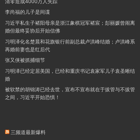
清零造成4000万人失踪
李尚福的儿子是间谍
习近平私生子褚阳母亲是浙江象棋冠军褚宸；彭丽媛曾闹离
婚但最终妥协后开始信佛
习明泽化名楚晨和花旗银行前副总裁卢洪峰结婚；卢洪峰系
再婚前妻也是红后代
张又侠被抓捕细节
习明泽已经定居美国，已经和重庆书记袁家军儿子袁圣晰结
婚
被软禁的胡锦涛已经去世，宣布不宣布就在于拔管与不拔管
之间，习近平开始恐惧！
三频道最新爆料