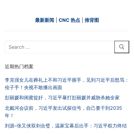
最新新闻
|
CNC 热点
|
推背图
Search
for:
近期热门档案
李克强女儿在葬礼上不和习近平握手，见到习近平后怒骂：
侩子手！央视不敢播出画面
彭丽媛和闺蜜捉奸，习近平暴打彭丽媛并威胁杀她全家
北戴河会议前，习近平发出试探信号，自己要干到2035
年！
刘源–张又侠双剑合璧，温家宝幕后出手：习近平权力终结