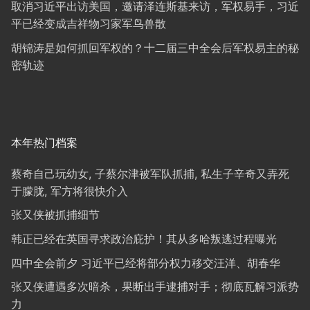
取消习近平出访美国，邀请泽连斯基来访，军权易手，习近
平已经变成吉祥物习家军鸟兽散
胡锦涛是如何抓回军权的？十二届三中全会后军权易主的秘
密轨迹
本年热门档案
蔡奇自己玩幼女, 子蔡尔津被军队抓捕, 私生子辛奇又弄死
于朦胧, 军方将很快介入
张又侠被抓捕细节
韩正已经在英国寻求政治庇护！其从多哈叛逃过程曝光
四中全会前夕 习近平已经将部分权力移交汪洋、胡春华
张又侠遭遇多次暗杀，果断出手逮捕对手；彻底瓦解习派势
力