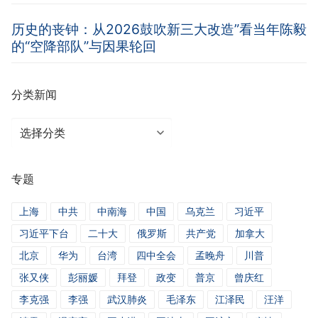
历史的丧钟：从2026鼓吹新三大改造”看当年陈毅
的“空降部队”与因果轮回
分类新闻
分
类
新
专题
闻
上海
中共
中南海
中国
乌克兰
习近平
习近平下台
二十大
俄罗斯
共产党
加拿大
北京
华为
台湾
四中全会
孟晚舟
川普
张又侠
彭丽媛
拜登
政变
普京
曾庆红
李克强
李强
武汉肺炎
毛泽东
江泽民
汪洋