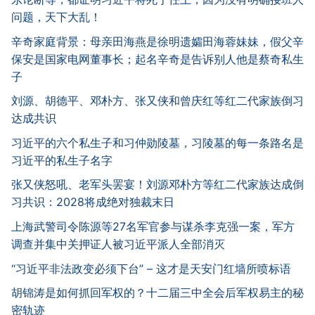
问题，天下大乱！
辛奇家庭背景：母亲田海燕是徐明遗孀田海蓉妹妹，假父辛
保安是国家电网董事长；起名辛奇是告诉别人他是蔡奇私生
子
刘源、胡德平、邓朴方、张又侠和曾庆红等红二代家族倒习
达成共识
习近平的六个私生子和习仲勋陵墓，习陵墓的每一条路名是
习近平的私生子名字
张又侠怒吼、老军头罢宴！刘源邓朴方等红二代家族达成倒
习共识：2028将成绝对独裁末日
上海武警司令陈源等27名军官参与谋杀李克强一案，军方
调查并集中关押证人被习近平派人全部消灭
“习近平非法政变必须下台” – 这才是天安门红墙所喷标语
胡锦涛是如何抓回军权的？十二届三中全会后军权易主的秘
密轨迹