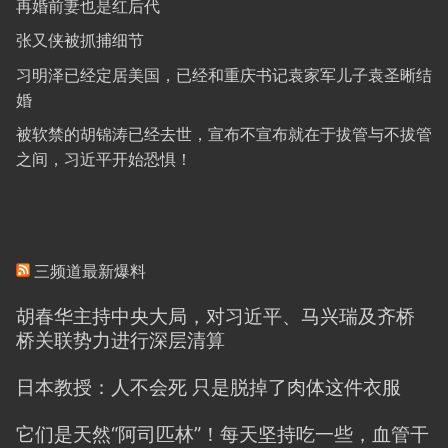
再婚前妻也是红后代
张又侠被抓捕细节
习明泽已经定居美国，已经和重庆书记袁家军儿子袁圣晰结
婚
被软禁的胡锦涛已经去世，宣布不宣布就在于拔管与不拔管
之间，习近平开始恐惧！
三频道最新爆料
胡春华主持中央大局，对习近平、马兴瑞及齐桥
桥关联势力进行深层清算
日本教授：人不会死 只是脱掉了肉体这件衣服
它们是天然“阿司匹林”！每天坚持吃一些，血管干