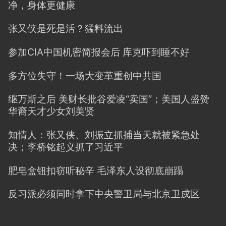
净，身体更健康
张又侠是死是活？猛料流出
参加CIA中国机密简报会后 库克吓到睡不好
多方位失守！一场大变革重创中共国
继万斯之后 美财长批谷爱凌“卖国”；美国人盛赞
华裔天才少女刘美贤
知情人：张又侠、刘振立抓捕当天就被紧急处
决；李桥铭起义抓了习近平
肥皂盒钮扣窃听秘辛 毛泽东人设彻底崩蹋
反习派必须同时拿下中央警卫局与北京卫戍区