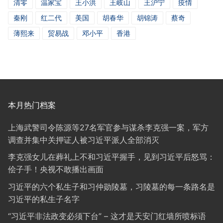
清零
温家宝
王小洪
王岐山
王沪宁
疫情
秦刚
红二代
美国
胡春华
胡锦涛
蔡奇
薄熙来
贸易战
邓小平
香港
本月热门档案
上海武警司令陈源等27名军官参与谋杀李克强一案，军方
调查并集中关押证人被习近平派人全部消灭
李克强女儿在葬礼上不和习近平握手，见到习近平后怒骂：
侩子手！央视不敢播出画面
习近平的六个私生子和习仲勋陵墓，习陵墓的每一条路名是
习近平的私生子名字
“习近平非法政变必须下台” – 这才是天安门红墙所喷标语