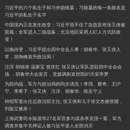
习近平的六个私生子和习仲勋陵墓，习陵墓的每一条路名是
习近平的私生子名字
中国境内正在发生政变；习近平捂不住了急急宣布张又侠被
双规；全军进入二级战备，北京地区采用人盯人方式防政
变！
以拖待变，习近平提出四中全会人事：胡春华、张又侠入
常，胡海峰直升政治局！
汪洋 胡锦涛 温家宝 曾庆红 张又侠让军队进驻四中全会会
场 ，胡春华大会发言，党媒讽刺袁世凯81天皇帝梦
为防内战，军方与政治局的同步清洗！李强、蔡奇、王沪
宁、李希下；张又侠、汪洋、胡春华、陈吉宁上
钟绍军复出任总政治部主任, 张又侠和儿子张文杰被抓捕，
刘振立被杀！
上海武警司令陈源等27名军官参与谋杀李克强一案，军方
调查并集中关押证人被习近平派人全部消灭