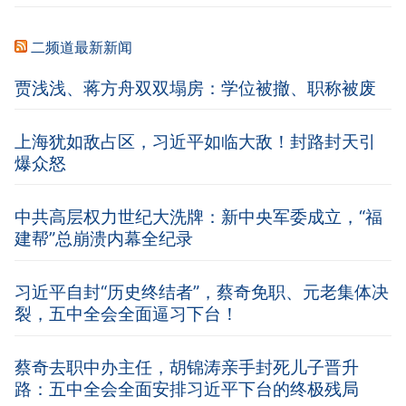
二频道最新新闻
贾浅浅、蒋方舟双双塌房：学位被撤、职称被废
上海犹如敌占区，习近平如临大敌！封路封天引
爆众怒
中共高层权力世纪大洗牌：新中央军委成立，“福
建帮”总崩溃内幕全纪录
习近平自封“历史终结者”，蔡奇免职、元老集体决
裂，五中全会全面逼习下台！
蔡奇去职中办主任，胡锦涛亲手封死儿子晋升
路：五中全会全面安排习近平下台的终极残局