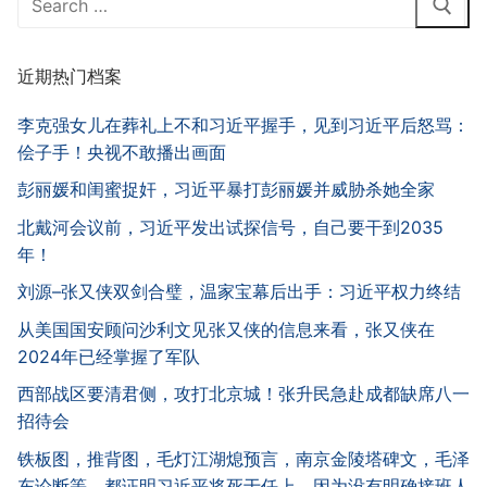
for:
近期热门档案
李克强女儿在葬礼上不和习近平握手，见到习近平后怒骂：
侩子手！央视不敢播出画面
彭丽媛和闺蜜捉奸，习近平暴打彭丽媛并威胁杀她全家
北戴河会议前，习近平发出试探信号，自己要干到2035
年！
刘源–张又侠双剑合璧，温家宝幕后出手：习近平权力终结
从美国国安顾问沙利文见张又侠的信息来看，张又侠在
2024年已经掌握了军队
西部战区要清君侧，攻打北京城！张升民急赴成都缺席八一
招待会
铁板图，推背图，毛灯江湖熄预言，南京金陵塔碑文，毛泽
东论断等，都证明习近平将死于任上，因为没有明确接班人