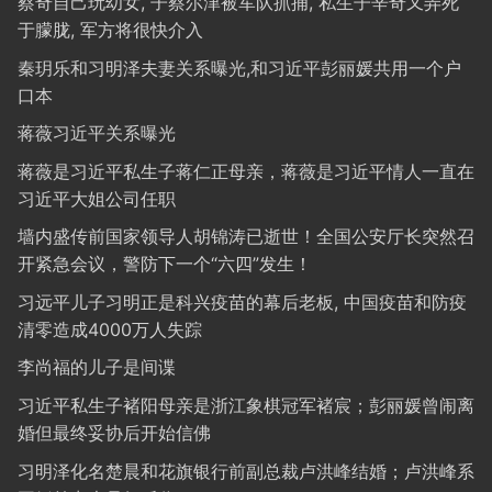
蔡奇自己玩幼女, 子蔡尔津被军队抓捕, 私生子辛奇又弄死
于朦胧, 军方将很快介入
秦玥乐和习明泽夫妻关系曝光,和习近平彭丽媛共用一个户
口本
蒋薇习近平关系曝光
蒋薇是习近平私生子蒋仁正母亲，蒋薇是习近平情人一直在
习近平大姐公司任职
墙内盛传前国家领导人胡锦涛已逝世！全国公安厅长突然召
开紧急会议，警防下一个“六四”发生！
习远平儿子习明正是科兴疫苗的幕后老板, 中国疫苗和防疫
清零造成4000万人失踪
李尚福的儿子是间谍
习近平私生子褚阳母亲是浙江象棋冠军褚宸；彭丽媛曾闹离
婚但最终妥协后开始信佛
习明泽化名楚晨和花旗银行前副总裁卢洪峰结婚；卢洪峰系