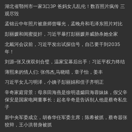
湖北省鄂州市一家3口3P 爸妈女儿乱伦！数百照片疯传 三
观尽毁
孟锦云中年照片被唐师曾曝光，孟晚舟和毛泽东照片对比
彭丽媛和闺蜜捉奸，习近平暴打彭丽媛并威胁杀她全家
北戴河会议前，习近平发出试探信号，自己要干到2035
年！
刘源–张又侠双剑合璧，温家宝幕后出手：习近平权力终结
薄熙来的情人们: 张伟杰,马晓晴，章子怡，姜丰
习近平女儿习明泽，小姨子彭丽娟和侄子齐明正
辛奇家庭背景：母亲田海燕是徐明遗孀田海蓉妹妹，假父辛
保安是国家电网董事长；起名辛奇是告诉别人他是蔡奇私生
子
新中央军委成立，胡春华任军委主席；陈希被抓，蔡奇嚣张
狡辩，王小洪替身被抓