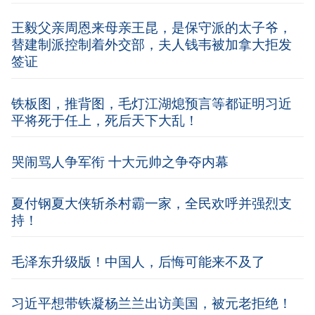
王毅父亲周恩来母亲王昆，是保守派的太子爷，
替建制派控制着外交部，夫人钱韦被加拿大拒发
签证
铁板图，推背图，毛灯江湖熄预言等都证明习近
平将死于任上，死后天下大乱！
哭闹骂人争军衔 十大元帅之争夺内幕
夏付钢夏大侠斩杀村霸一家，全民欢呼并强烈支
持！
毛泽东升级版！中国人，后悔可能来不及了
习近平想带铁凝杨兰兰出访美国，被元老拒绝！