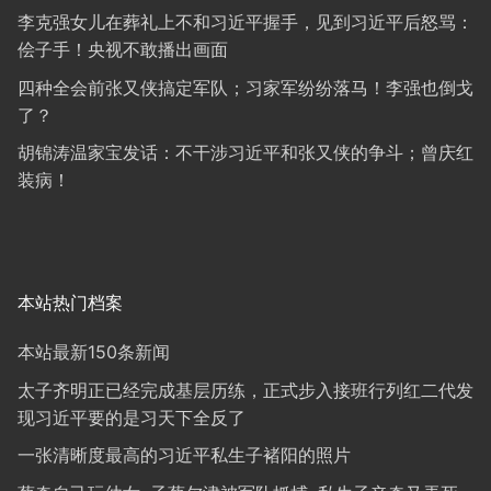
李克强女儿在葬礼上不和习近平握手，见到习近平后怒骂：
侩子手！央视不敢播出画面
四种全会前张又侠搞定军队；习家军纷纷落马！李强也倒戈
了？
胡锦涛温家宝发话：不干涉习近平和张又侠的争斗；曾庆红
装病！
本站热门档案
本站最新150条新闻
太子齐明正已经完成基层历练，正式步入接班行列红二代发
现习近平要的是习天下全反了
一张清晰度最高的习近平私生子褚阳的照片