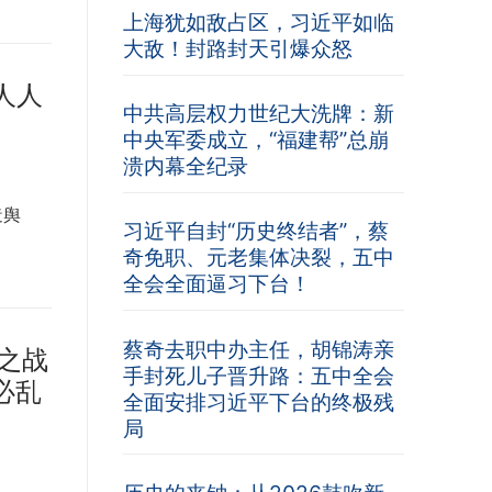
上海犹如敌占区，习近平如临
大敌！封路封天引爆众怒
人人
中共高层权力世纪大洗牌：新
中央军委成立，“福建帮”总崩
溃内幕全纪录
造舆
习近平自封“历史终结者”，蔡
奇免职、元老集体决裂，五中
全会全面逼习下台！
蔡奇去职中办主任，胡锦涛亲
乌之战
手封死儿子晋升路：五中全会
必乱
全面安排习近平下台的终极残
局