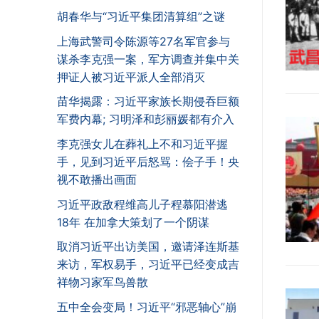
胡春华与“习近平集团清算组”之谜
上海武警司令陈源等27名军官参与
谋杀李克强一案，军方调查并集中关
押证人被习近平派人全部消灭
苗华揭露：习近平家族长期侵吞巨额
军费内幕; 习明泽和彭丽媛都有介入
李克强女儿在葬礼上不和习近平握
手，见到习近平后怒骂：侩子手！央
视不敢播出画面
习近平政敌程维高儿子程慕阳潜逃
18年 在加拿大策划了一个阴谋
取消习近平出访美国，邀请泽连斯基
来访，军权易手，习近平已经变成吉
祥物习家军鸟兽散
五中全会变局！习近平“邪恶轴心”崩