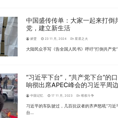
中国盛传传单：大家一起来打倒
党，建立新生活
娇雯
23 11 月, 2024
星星之火
大陆民众手写《告全国人民书》呼吁“打倒共产党”
“习近平下台”，“共产党下台”的
响彻出席APEC峰会的习近平周
中国记忆
17 11 月, 2023
维权斗争
习近平的车队驶过，几百抗议者的齐声怒吼“习近
台…