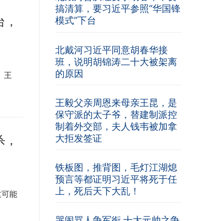
搞清算，要习近平参照“华国锋
台，
模式”下台
北戴河习近平同意胡春华接
班，说明胡锦涛二十大被架离
的原因
 王
王毅父亲周恩来母亲王昆，是
保守派的太子爷，替建制派控
制着外交部，夫人钱韦被加拿
大拒发签证
杀，
铁板图，推背图，毛灯江湖熄
预言等都证明习近平将死于任
上，死后天下大乱！
这可能
哭闹骂人争军衔 十大元帅之争