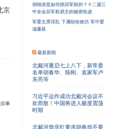
胡锦涛是如何抓回军权的？十二届三
北京
中全会后军权易主的秘密轨迹
军委主席淫乱 下属纷纷效仿 军中爱
滋蔓延
最新新闻
北戴河重启七上八下，新常委
名单胡春华、陈刚、袁家军卢
东亮等
习近平运作成功北戴河会议不
欢而散！中国将进入极度震荡
失踪事
时期
北戴河曾庆红要求胡春华不要