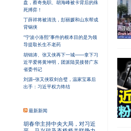
盘，蔡奇免职、胡海峰被卡背后的殊
死搏弈！
丁薛祥将被清洗，彭丽媛和山东帮成
背锅侠
“宁波小洛熙”事件的根本目的是为领
导提取长生不老药
胡锦涛、张又侠再下一城——拿下习
近平爱将黄坤明，团派陆昊接替广东
省委书记
刘源–张又侠双剑合璧，温家宝幕后
出手：习近平权力终结
最新新闻
胡春华主持中央大局，对习近
平、马兴瑞及齐桥桥关联势力