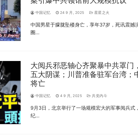
案引爆中共领馆前大规模抗议
中国记忆
24 9 月, 2025
星星之火
中国男星于朦胧坠楼身亡，享年37岁，死讯震撼
圈…
大阅兵邪恶轴心齐聚暴中共罩门
五大阴谋；川普准备驻军台湾；
将亡
中国记忆
4 9 月, 2025
共党内斗
9月3日，北京举行了一场规模宏大的军事阅兵式
纪…