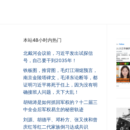
本站48小时内热门
北戴河会议前，习近平发出试探信
号，自己要干到2035年！
铁板图，推背图，毛灯江湖熄预言，
南京金陵塔碑文，毛泽东论断等，都
证明习近平将死于任上，因为没有明
确接班人问题，天下大乱！
胡锦涛是如何抓回军权的？十二届三
中全会后军权易主的秘密轨迹
刘源、胡德平、邓朴方、张又侠和曾
庆红等红二代家族倒习达成共识