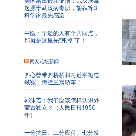
美国给出最新证据：武汉病毒
起源于武汉病毒所，胡犇等3
科学家最先感染
中医：早逝的人有个共同点，
那就是这里先“死掉”了！
网友论坛新闻
齐心曾带齐桥桥和习近平跪道
喊冤，跪拦王震轿车！
郭沫若：我们应该怎样认识外
蒙古独立？（人民日报1950
年）
一分抗日、二分应付、七分发