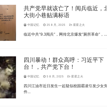
共产党早就该亡了！阅兵临近，
大街小巷贴满标语
中国记忆
25 8 月, 2025
星星之火
临近中共“9.3阅兵”，网传北京爆发“厕所革命”，…
四川暴动！群众高呼：习近平下
台！，共产党下台！
中国记忆
5 8 月, 2025
星星之火
四川江油市近日发生一起疑似校园霸凌引发少女
件…