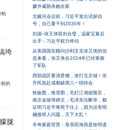
媛并威胁杀她全家
唐柏
北戴河会议前，习近平发出试探信
号，自己要干到2035年！
刘源–张又侠双剑合璧，温家宝幕后
出手：习近平权力终结
搞垮
从美国国安顾问沙利文见张又侠的信
息来看，张又侠在2024年已经掌握
了军队
西部战区要清君侧，攻打北京城！张
升民急赴成都缺席八一招待会
会前的
铁板图，推背图，毛灯江湖熄预言，
南京金陵塔碑文，毛泽东论断等，都
证明习近平将死于任上，因为没有明
确接班人问题，天下大乱！
于朦胧
辛奇家庭背景：母亲田海燕是徐明遗