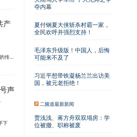
夺内幕
共产
夏付钢夏大侠斩杀村霸一家，
全民欢呼并强烈支持！
毛泽东升级版！中国人，后悔
的传…
可能来不及了
习近平想带铁凝杨兰兰出访美
国，被元老拒绝！
口号声
边
二频道最新新闻
贾浅浅、蒋方舟双双塌房：学
平下
位被撤、职称被废