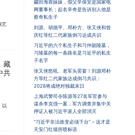
孀田海蓉妹妹，假父辛保安是国家电
网董事长；起名辛奇是告诉别人他是
蔡奇私生子
演艺
刘源、胡德平、邓朴方、张又侠和曾
庆红等红二代家族倒习达成共识
习近平的六个私生子和习仲勋陵墓，
习陵墓的每一条路名是习近平的私生
子名字
，藏
张又侠怒吼、老军头罢宴！刘源邓朴
中共
方等红二代家族达成倒习共识：
2028将成绝对独裁末日
上海武警司令陈源等27名军官参与
谋杀李克强一案，军方调查并集中关
，以
押证人被习近平派人全部消灭
“习近平非法政变必须下台” – 这才是
天安门红墙所喷标语