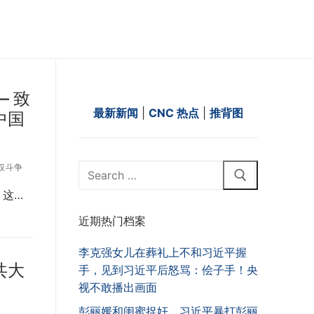
— 致
最新新闻
|
CNC 热点
|
推背图
中国
Search
权斗争
for:
 这…
近期热门档案
李克强女儿在葬礼上不和习近平握
共大
手，见到习近平后怒骂：侩子手！央
视不敢播出画面
彭丽媛和闺蜜捉奸，习近平暴打彭丽