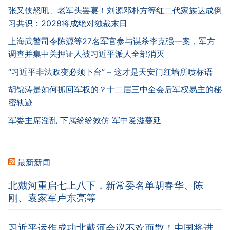
张又侠怒吼、老军头罢宴！刘源邓朴方等红二代家族达成倒
习共识：2028将成绝对独裁末日
上海武警司令陈源等27名军官参与谋杀李克强一案，军方
调查并集中关押证人被习近平派人全部消灭
“习近平非法政变必须下台” – 这才是天安门红墙所喷标语
胡锦涛是如何抓回军权的？十二届三中全会后军权易主的秘
密轨迹
军委主席淫乱 下属纷纷效仿 军中爱滋蔓延
最新新闻
北戴河重启七上八下，新常委名单胡春华、陈
刚、袁家军卢东亮等
习近平运作成功北戴河会议不欢而散！中国将进