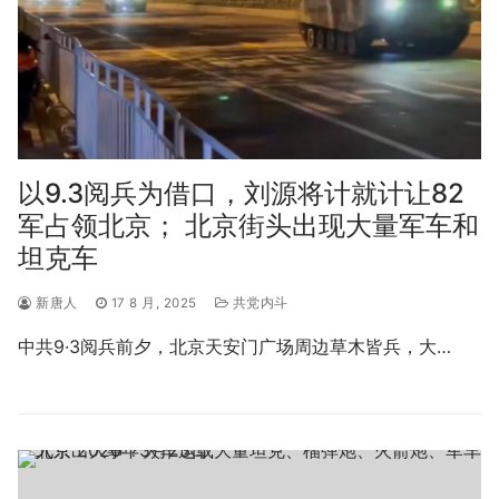
以9.3阅兵为借口，刘源将计就计让82
军占领北京； 北京街头出现大量军车和
坦克车
新唐人
17 8 月, 2025
共党内斗
中共9·3阅兵前夕，北京天安门广场周边草木皆兵，大…