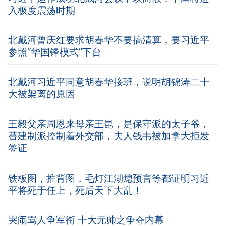
入极度震荡时期
北戴河曾庆红要求胡春华不要搞清算，要习近平
参照“华国锋模式”下台
北戴河习近平同意胡春华接班，说明胡锦涛二十
大被架离的原因
王毅父亲周恩来母亲王昆，是保守派的太子爷，
替建制派控制着外交部，夫人钱韦被加拿大拒发
签证
铁板图，推背图，毛灯江湖熄预言等都证明习近
平将死于任上，死后天下大乱！
哭闹骂人争军衔 十大元帅之争夺内幕