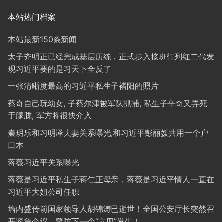
本站热门档案
本站最新150条新闻
太子齐明正已经完成基层历练，正式步入接班行列红二代发
现习近平要的是习天下全反了
一张清晰度最高的习近平私生子褚阳的照片
蔡奇自己玩幼女, 子蔡尔津被军队抓捕, 私生子辛奇又弄死
于朦胧, 军方将很快介入
秦玥乐和习明泽夫妻关系曝光,和习近平彭丽媛共用一个户
口本
蒋薇习近平关系曝光
蒋薇是习近平私生子蒋仁正母亲，蒋薇是习近平情人一直在
习近平大姐公司任职
墙内盛传前国家领导人胡锦涛已逝世！全国公安厅长突然召
开紧急会议，警防下一个“六四”发生！