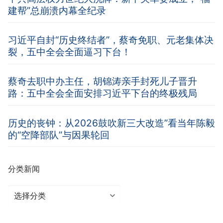
建帮”总崩溃内幕全纪录
习近平自封“历史终结者”，蔡奇免职、元老集体决
裂，五中全会全面逼习下台！
蔡奇去职中办主任，胡锦涛亲手封死儿子晋升
路：五中全会全面安排习近平下台的终极残局
历史的丧钟：从2026鼓吹新三大改造”看当年陈毅
的“空降部队”与因果轮回
分类新闻
分
类
新