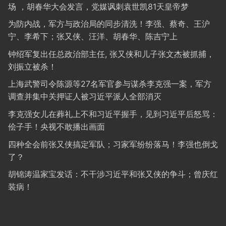
场 ，胡春华大会发言，党媒讽刺袁世凯81天皇帝梦
为防内战，军方与政治局的同步清洗！李强、蔡奇、王沪
宁、李希下；张又侠、汪洋、胡春华、陈吉宁上
钟绍军复出任总政治部主任, 张又侠和儿子张文杰被抓捕，
刘振立被杀！
上海武警司令陈源等27名军官参与谋杀李克强一案，军方
调查并集中关押证人被习近平派人全部消灭
李克强女儿在葬礼上不和习近平握手，见到习近平后怒骂：
侩子手！央视不敢播出画面
四种全会前张又侠搞定军队；习家军纷纷落马！李强也倒戈
了？
胡锦涛温家宝发话：不干涉习近平和张又侠的争斗；曾庆红
装病！