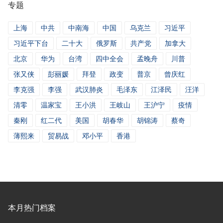
专题
闻
上海
中共
中南海
中国
乌克兰
习近平
习近平下台
二十大
俄罗斯
共产党
加拿大
北京
华为
台湾
四中全会
孟晚舟
川普
张又侠
彭丽媛
拜登
政变
普京
曾庆红
李克强
李强
武汉肺炎
毛泽东
江泽民
汪洋
清零
温家宝
王小洪
王岐山
王沪宁
疫情
秦刚
红二代
美国
胡春华
胡锦涛
蔡奇
薄熙来
贸易战
邓小平
香港
本月热门档案