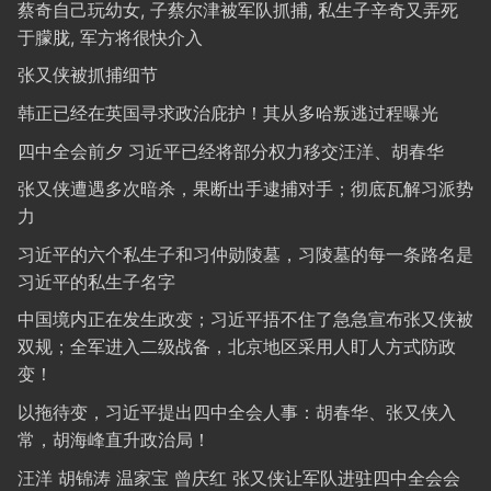
蔡奇自己玩幼女, 子蔡尔津被军队抓捕, 私生子辛奇又弄死
于朦胧, 军方将很快介入
张又侠被抓捕细节
韩正已经在英国寻求政治庇护！其从多哈叛逃过程曝光
四中全会前夕 习近平已经将部分权力移交汪洋、胡春华
张又侠遭遇多次暗杀，果断出手逮捕对手；彻底瓦解习派势
力
习近平的六个私生子和习仲勋陵墓，习陵墓的每一条路名是
习近平的私生子名字
中国境内正在发生政变；习近平捂不住了急急宣布张又侠被
双规；全军进入二级战备，北京地区采用人盯人方式防政
变！
以拖待变，习近平提出四中全会人事：胡春华、张又侠入
常，胡海峰直升政治局！
汪洋 胡锦涛 温家宝 曾庆红 张又侠让军队进驻四中全会会