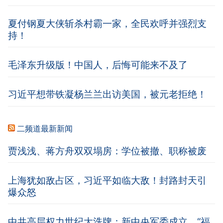
夏付钢夏大侠斩杀村霸一家，全民欢呼并强烈支
持！
毛泽东升级版！中国人，后悔可能来不及了
习近平想带铁凝杨兰兰出访美国，被元老拒绝！
二频道最新新闻
贾浅浅、蒋方舟双双塌房：学位被撤、职称被废
上海犹如敌占区，习近平如临大敌！封路封天引
爆众怒
中共高层权力世纪大洗牌：新中央军委成立，“福