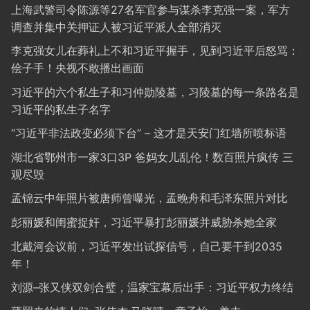
上海武警司令陈源等27名军官参与谋杀李克强一案，军方
调查并集中关押证人被习近平派人全部消灭
李克强女儿在葬礼上不和习近平握手，见到习近平后怒骂：
侩子手！央视不敢播出画面
习近平的六个私生子和习仲勋陵墓，习陵墓的每一条路名是
习近平的私生子名字
“习近平非法政变必须下台” – 这才是天安门红墙所喷标语
湖北省鄂州市一家3口3P 爸妈女儿乱伦！数百照片疯传 三
观尽毁
孟锦云中年照片被唐师曾曝光，孟晚舟和毛泽东照片对比
彭丽媛和闺蜜捉奸，习近平暴打彭丽媛并威胁杀她全家
北戴河会议前，习近平发出试探信号，自己要干到2035
年！
刘源–张又侠双剑合璧，温家宝幕后出手：习近平权力终结