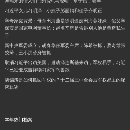
薄熙来的情人们: 张伟杰,马晓晴，章子怡，姜丰
习近平女儿习明泽，小姨子彭丽娟和侄子齐明正
辛奇家庭背景：母亲田海燕是徐明遗孀田海蓉妹妹，假父辛
保安是国家电网董事长；起名辛奇是告诉别人他是蔡奇私生
子
新中央军委成立，胡春华任军委主席；陈希被抓，蔡奇嚣张
狡辩，王小洪替身被抓
取消习近平出访美国，邀请泽连斯基来访，军权易手，习近
平已经变成吉祥物习家军鸟兽散
胡锦涛是如何抓回军权的？十二届三中全会后军权易主的秘
密轨迹
本年热门档案