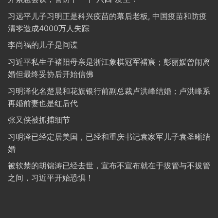
习远平儿子习明正是科兴疫苗的幕后老板, 中国疫苗和防疫
清零造成4000万人失踪
李尚福的儿子是间谍
习近平私生子褚阳母亲是浙江象棋冠军褚宸；彭丽媛曾闹离
婚但最终妥协后开始信佛
习明泽化名楚晨和花旗银行前副总裁卢洪峰结婚；卢洪峰系
再婚前妻也是红后代
张又侠被抓捕细节
习明泽已经定居美国，已经和重庆书记袁家军儿子袁圣晰结
婚
被软禁的胡锦涛已经去世，宣布不宣布就在于拔管与不拔管
之间，习近平开始恐惧！