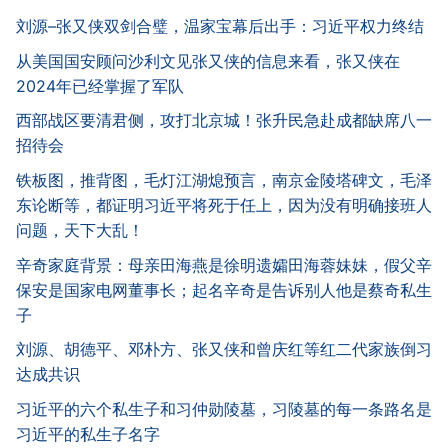
刘源–张又侠双剑合璧，温家宝幕后出手：习近平权力终结
从美国国安顾问沙利文见张又侠的信息来看，张又侠在
2024年已经掌握了军队
西部战区要清君侧，攻打北京城！张升民急赴成都缺席八一
招待会
铁板图，推背图，毛灯江湖熄预言，南京金陵塔碑文，毛泽
东论断等，都证明习近平将死于任上，因为没有明确接班人
问题，天下大乱！
辛奇家庭背景：母亲田海燕是徐明遗孀田海蓉妹妹，假父辛
保安是国家电网董事长；起名辛奇是告诉别人他是蔡奇私生
子
刘源、胡德平、邓朴方、张又侠和曾庆红等红二代家族倒习
达成共识
习近平的六个私生子和习仲勋陵墓，习陵墓的每一条路名是
习近平的私生子名字