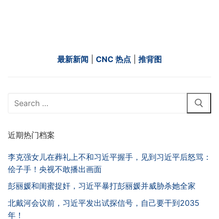
最新新闻
|
CNC 热点
|
推背图
Search
for:
近期热门档案
李克强女儿在葬礼上不和习近平握手，见到习近平后怒骂：
侩子手！央视不敢播出画面
彭丽媛和闺蜜捉奸，习近平暴打彭丽媛并威胁杀她全家
北戴河会议前，习近平发出试探信号，自己要干到2035
年！