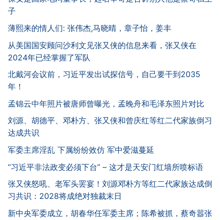
子
薄熙来的情人们: 张伟杰,马晓晴，章子怡，姜丰
从美国国安顾问沙利文见张又侠的信息来看，张又侠在
2024年已经掌握了军队
北戴河会议前，习近平发出试探信号，自己要干到2035
年！
孟锦云中年照片被唐师曾曝光，孟晚舟和毛泽东照片对比
刘源、胡德平、邓朴方、张又侠和曾庆红等红二代家族倒习
达成共识
军委主席淫乱 下属纷纷效仿 军中爱滋蔓延
“习近平非法政变必须下台” – 这才是天安门红墙所喷标语
张又侠怒吼、老军头罢宴！刘源邓朴方等红二代家族达成倒
习共识：2028将成绝对独裁末日
新中央军委成立，胡春华任军委主席；陈希被抓，蔡奇嚣张