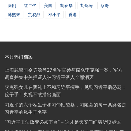
秦刚
红二代
美国
胡春华
胡锦涛
蔡奇
薄熙来
贸易战
邓小平
香港
本月热门档案
上海武警司令陈源等27名军官参与谋杀李克强一案，军方
调查并集中关押证人被习近平派人全部消灭
李克强女儿在葬礼上不和习近平握手，见到习近平后怒骂：
侩子手！央视不敢播出画面
习近平的六个私生子和习仲勋陵墓，习陵墓的每一条路名是
习近平的私生子名字
“习近平非法政变必须下台” – 这才是天安门红墙所喷标语