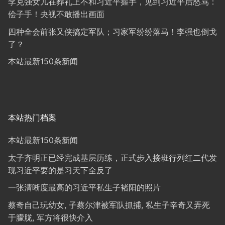
李克强女儿在葬礼上不和习近平握手，见到习近平后怒骂：
侩子手！央视不敢播出画面
四种全会前张又侠搞定军队；习家军纷纷落马！李强也倒戈
了？
本站最新150条新闻
本站热门档案
本站最新150条新闻
太子齐明正已经完成基层历练，正式步入接班行列红二代发
现习近平要的是习天下全反了
一张清晰度最高的习近平私生子褚阳的照片
蔡奇自己玩幼女, 子蔡尔津被军队抓捕, 私生子辛奇又弄死
于朦胧, 军方将很快介入