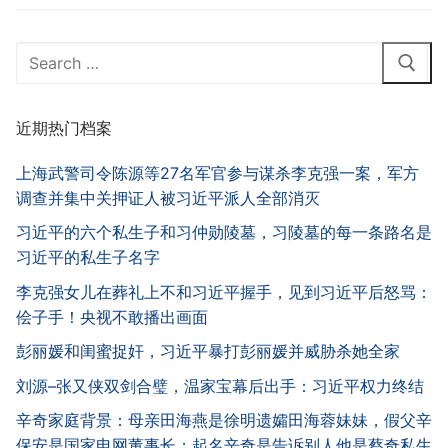
Search
for:
近期热门档案
上海武警司令陈源等27名军官参与谋杀李克强一案，军方
调查并集中关押证人被习近平派人全部消灭
习近平的六个私生子和习仲勋陵墓，习陵墓的每一条路名是
习近平的私生子名字
李克强女儿在葬礼上不和习近平握手，见到习近平后怒骂：
侩子手！央视不敢播出画面
彭丽媛和闺蜜捉奸，习近平暴打彭丽媛并威胁杀她全家
刘源–张又侠双剑合璧，温家宝幕后出手：习近平权力终结
辛奇家庭背景：母亲田海燕是徐明遗孀田海蓉妹妹，假父辛
保安是国家电网董事长；起名辛奇是告诉别人他是蔡奇私生