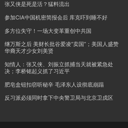
张又侠是死是活？猛料流出
参加CIA中国机密简报会后 库克吓到睡不好
多方位失守！一场大变革重创中共国
继万斯之后 美财长批谷爱凌“卖国”；美国人盛赞
华裔天才少女刘美贤
知情人：张又侠、刘振立抓捕当天就被紧急处
决；李桥铭起义抓了习近平
肥皂盒钮扣窃听秘辛 毛泽东人设彻底崩蹋
反习派必须同时拿下中央警卫局与北京卫戍区