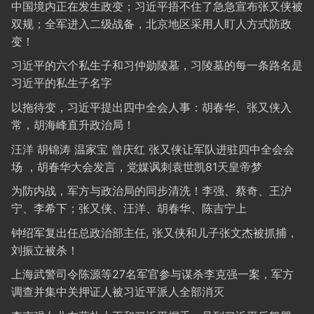
中国境内正在发生政变；习近平捂不住了急急宣布张又侠被
双规；全军进入二级战备，北京地区采用人盯人方式防政
变！
习近平的六个私生子和习仲勋陵墓，习陵墓的每一条路名是
习近平的私生子名字
以拖待变，习近平提出四中全会人事：胡春华、张又侠入
常，胡海峰直升政治局！
汪洋 胡锦涛 温家宝 曾庆红 张又侠让军队进驻四中全会会
场 ，胡春华大会发言，党媒讽刺袁世凯81天皇帝梦
为防内战，军方与政治局的同步清洗！李强、蔡奇、王沪
宁、李希下；张又侠、汪洋、胡春华、陈吉宁上
钟绍军复出任总政治部主任, 张又侠和儿子张文杰被抓捕，
刘振立被杀！
上海武警司令陈源等27名军官参与谋杀李克强一案，军方
调查并集中关押证人被习近平派人全部消灭