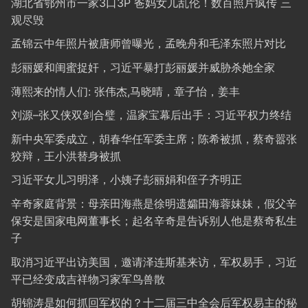
湖北省鄂州市一家3口3P 爸妈女儿乱伦！数百照片疯传 三
观尽毁
孟锦云中年照片被唐师曾曝光，孟晚舟和毛泽东照片对比
彭丽媛和闺蜜捉奸，习近平暴打彭丽媛并威胁杀她全家
薄熙来的情人们: 张伟杰,马晓晴，章子怡，姜丰
刘源–张又侠双剑合璧，温家宝幕后出手：习近平权力终结
新中央军委成立，胡春华任军委主席；陈希被抓，蔡奇嚣张
狡辩，王小洪替身被抓
习近平女儿习明泽，小姨子彭丽娟和侄子齐明正
辛奇家庭背景：母亲田海燕是徐明遗孀田海蓉妹妹，假父辛
保安是国家电网董事长；起名辛奇是告诉别人他是蔡奇私生
子
取消习近平出访美国，邀请泽连斯基来访，军权易手，习近
平已经变成吉祥物习家军鸟兽散
胡锦涛是如何抓回军权的？十二届三中全会后军权易主的秘