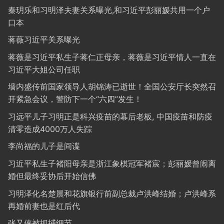
秦玥乐和习明泽夫妻关系曝光,和习近平彭丽媛共用一个户
口本
蒋薇习近平关系曝光
蒋薇是习近平私生子蒋仁正母亲，蒋薇是习近平情人一直在
习近平大姐公司任职
墙内盛传前国家领导人胡锦涛已逝世！全国公安厅长突然召
开紧急会议，警防下一个“六四”发生！
习远平儿子习明正是科兴疫苗的幕后老板, 中国疫苗和防疫
清零造成4000万人失踪
李尚福的儿子是间谍
习近平私生子褚阳母亲是浙江象棋冠军褚宸；彭丽媛曾闹离
婚但最终妥协后开始信佛
习明泽化名楚晨和花旗银行前副总裁卢洪峰结婚；卢洪峰系
再婚前妻也是红后代
张又侠被抓捕细节