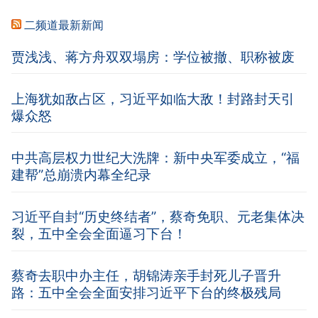
二频道最新新闻
贾浅浅、蒋方舟双双塌房：学位被撤、职称被废
上海犹如敌占区，习近平如临大敌！封路封天引
爆众怒
中共高层权力世纪大洗牌：新中央军委成立，“福
建帮”总崩溃内幕全纪录
习近平自封“历史终结者”，蔡奇免职、元老集体决
裂，五中全会全面逼习下台！
蔡奇去职中办主任，胡锦涛亲手封死儿子晋升
路：五中全会全面安排习近平下台的终极残局