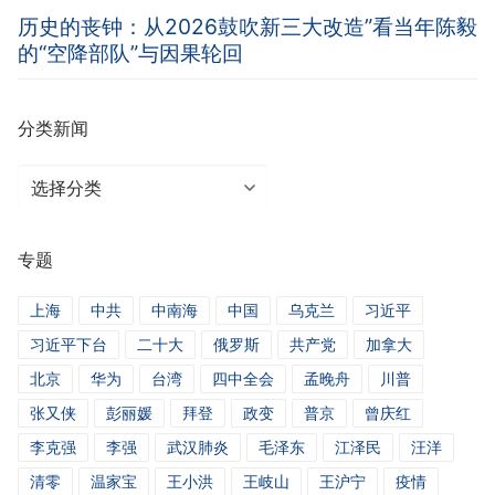
历史的丧钟：从2026鼓吹新三大改造”看当年陈毅
的“空降部队”与因果轮回
分类新闻
分
类
新
专题
闻
上海
中共
中南海
中国
乌克兰
习近平
习近平下台
二十大
俄罗斯
共产党
加拿大
北京
华为
台湾
四中全会
孟晚舟
川普
张又侠
彭丽媛
拜登
政变
普京
曾庆红
李克强
李强
武汉肺炎
毛泽东
江泽民
汪洋
清零
温家宝
王小洪
王岐山
王沪宁
疫情