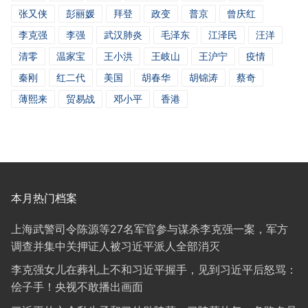
张又侠
彭丽媛
拜登
政变
普京
曾庆红
李克强
李强
武汉肺炎
毛泽东
江泽民
汪洋
清零
温家宝
王小洪
王岐山
王沪宁
疫情
秦刚
红二代
美国
胡春华
胡锦涛
蔡奇
薄熙来
贸易战
邓小平
香港
本月热门档案
上海武警司令陈源等27名军官参与谋杀李克强一案，军方
调查并集中关押证人被习近平派人全部消灭
李克强女儿在葬礼上不和习近平握手，见到习近平后怒骂：
侩子手！央视不敢播出画面