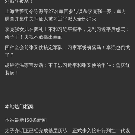
刘振立被杀！
上海武警司令陈源等27名军官参与谋杀李克强一案，军方
调查并集中关押证人被习近平派人全部消灭
李克强女儿在葬礼上不和习近平握手，见到习近平后怒骂：
侩子手！央视不敢播出画面
四种全会前张又侠搞定军队；习家军纷纷落马！李强也倒戈
了？
胡锦涛温家宝发话：不干涉习近平和张又侠的争斗；曾庆红
装病！
本站热门档案
本站最新150条新闻
太子齐明正已经完成基层历练，正式步入接班行列红二代发