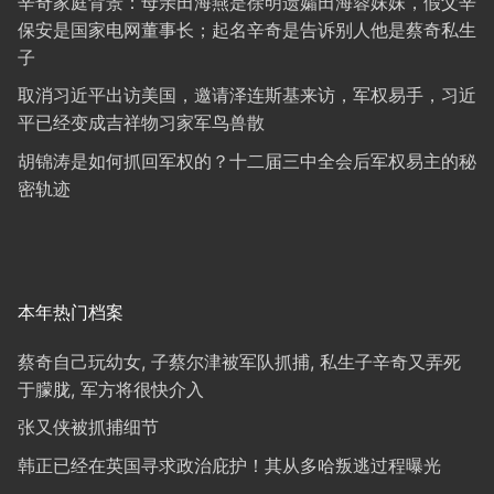
辛奇家庭背景：母亲田海燕是徐明遗孀田海蓉妹妹，假父辛
保安是国家电网董事长；起名辛奇是告诉别人他是蔡奇私生
子
取消习近平出访美国，邀请泽连斯基来访，军权易手，习近
平已经变成吉祥物习家军鸟兽散
胡锦涛是如何抓回军权的？十二届三中全会后军权易主的秘
密轨迹
本年热门档案
蔡奇自己玩幼女, 子蔡尔津被军队抓捕, 私生子辛奇又弄死
于朦胧, 军方将很快介入
张又侠被抓捕细节
韩正已经在英国寻求政治庇护！其从多哈叛逃过程曝光