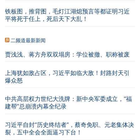
铁板图，推背图，毛灯江湖熄预言等都证明习近
平将死于任上，死后天下大乱！
二频道最新新闻
贾浅浅、蒋方舟双双塌房：学位被撤、职称被废
上海犹如敌占区，习近平如临大敌！封路封天引
爆众怒
中共高层权力世纪大洗牌：新中央军委成立，“福
建帮”总崩溃内幕全纪录
习近平自封“历史终结者”，蔡奇免职、元老集体决
裂，五中全会全面逼习下台！