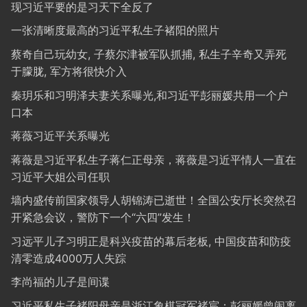
现习近平要的是习天下全反了
一张清晰度最高的习近平私生子褚阳的照片
蔡奇自己玩幼女, 子蔡尔津被军队抓捕, 私生子辛奇又弄死
于朦胧, 军方将很快介入
秦玥乐和习明泽夫妻关系曝光,和习近平彭丽媛共用一个户
口本
蒋薇习近平关系曝光
蒋薇是习近平私生子蒋仁正母亲，蒋薇是习近平情人一直在
习近平大姐公司任职
墙内盛传前国家领导人胡锦涛已逝世！全国公安厅长突然召
开紧急会议，警防下一个“六四”发生！
习远平儿子习明正是科兴疫苗的幕后老板, 中国疫苗和防疫
清零造成4000万人失踪
李尚福的儿子是间谍
习近平私生子褚阳母亲是浙江象棋冠军褚宸；彭丽媛曾闹离