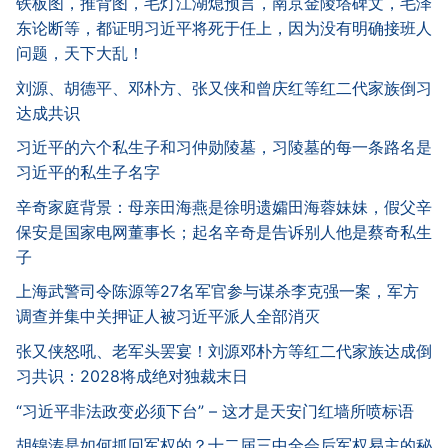
铁板图，推背图，毛灯江湖熄预言，南京金陵塔碑文，毛泽
东论断等，都证明习近平将死于任上，因为没有明确接班人
问题，天下大乱！
刘源、胡德平、邓朴方、张又侠和曾庆红等红二代家族倒习
达成共识
习近平的六个私生子和习仲勋陵墓，习陵墓的每一条路名是
习近平的私生子名字
辛奇家庭背景：母亲田海燕是徐明遗孀田海蓉妹妹，假父辛
保安是国家电网董事长；起名辛奇是告诉别人他是蔡奇私生
子
上海武警司令陈源等27名军官参与谋杀李克强一案，军方
调查并集中关押证人被习近平派人全部消灭
张又侠怒吼、老军头罢宴！刘源邓朴方等红二代家族达成倒
习共识：2028将成绝对独裁末日
“习近平非法政变必须下台” – 这才是天安门红墙所喷标语
胡锦涛是如何抓回军权的？十二届三中全会后军权易主的秘