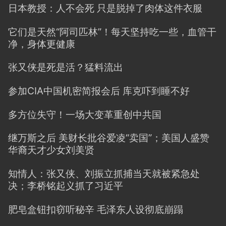
日本教授：人不会死 只是脱掉了肉体这件衣服
它们是天然“阿司匹林”！每天坚持吃一些，血管干
净，身体更健康
张又侠是死是活？猛料流出
参加CIA中国机密简报会后 库克吓到睡不好
多方位失守！一场大变革重创中共国
继万斯之后 美财长批谷爱凌“卖国”；美国人盛赞
华裔天才少女刘美贤
知情人：张又侠、刘振立抓捕当天就被紧急处
决；李桥铭起义抓了习近平
肥皂盒钮扣窃听秘辛 毛泽东人设彻底崩蹋