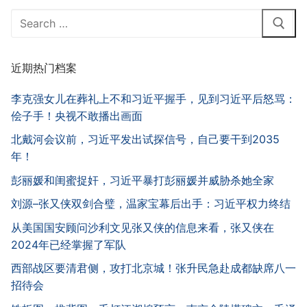
Search
for:
近期热门档案
李克强女儿在葬礼上不和习近平握手，见到习近平后怒骂：
侩子手！央视不敢播出画面
北戴河会议前，习近平发出试探信号，自己要干到2035
年！
彭丽媛和闺蜜捉奸，习近平暴打彭丽媛并威胁杀她全家
刘源–张又侠双剑合璧，温家宝幕后出手：习近平权力终结
从美国国安顾问沙利文见张又侠的信息来看，张又侠在
2024年已经掌握了军队
西部战区要清君侧，攻打北京城！张升民急赴成都缺席八一
招待会