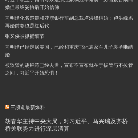
婚但最终妥协后开始信佛
习明泽化名楚晨和花旗银行前副总裁卢洪峰结婚；卢洪峰系
再婚前妻也是红后代
张又侠被抓捕细节
习明泽已经定居美国，已经和重庆书记袁家军儿子袁圣晰结
婚
被软禁的胡锦涛已经去世，宣布不宣布就在于拔管与不拔管
之间，习近平开始恐惧！
三频道最新爆料
胡春华主持中央大局，对习近平、马兴瑞及齐桥
桥关联势力进行深层清算