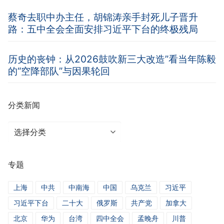
蔡奇去职中办主任，胡锦涛亲手封死儿子晋升
路：五中全会全面安排习近平下台的终极残局
历史的丧钟：从2026鼓吹新三大改造”看当年陈毅
的“空降部队”与因果轮回
分类新闻
分
类
新
专题
闻
上海
中共
中南海
中国
乌克兰
习近平
习近平下台
二十大
俄罗斯
共产党
加拿大
北京
华为
台湾
四中全会
孟晚舟
川普