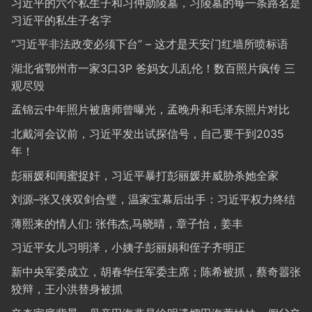
习近平的六个私生子和习仲勋陵墓，习陵墓的每一条路名是
习近平的私生子名字
“习近平非法政变必须下台” – 这才是天安门红墙所喷标语
湖北省鄂州市一家3口3P 爸妈女儿乱伦！数百照片疯传 三
观尽毁
孟锦云中年照片被唐师曾曝光，孟晚舟和毛泽东照片对比
北戴河会议前，习近平发出试探信号，自己要干到2035
年！
彭丽媛和闺蜜捉奸，习近平暴打彭丽媛并威胁杀她全家
刘源–张又侠双剑合璧，温家宝幕后出手：习近平权力终结
薄熙来的情人们: 张伟杰,马晓晴，章子怡，姜丰
习近平女儿习明泽，小姨子彭丽娟和侄子齐明正
新中央军委成立，胡春华任军委主席；陈希被抓，蔡奇嚣张
狡辩，王小洪替身被抓