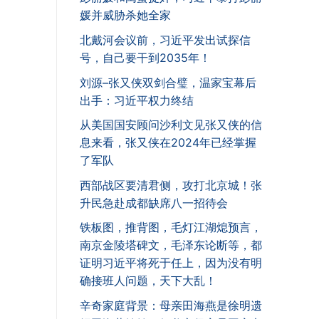
媛并威胁杀她全家
北戴河会议前，习近平发出试探信
号，自己要干到2035年！
刘源–张又侠双剑合璧，温家宝幕后
出手：习近平权力终结
从美国国安顾问沙利文见张又侠的信
息来看，张又侠在2024年已经掌握
了军队
西部战区要清君侧，攻打北京城！张
升民急赴成都缺席八一招待会
铁板图，推背图，毛灯江湖熄预言，
南京金陵塔碑文，毛泽东论断等，都
证明习近平将死于任上，因为没有明
确接班人问题，天下大乱！
辛奇家庭背景：母亲田海燕是徐明遗