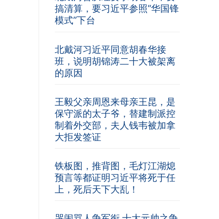
搞清算，要习近平参照“华国锋
模式”下台
北戴河习近平同意胡春华接
班，说明胡锦涛二十大被架离
的原因
王毅父亲周恩来母亲王昆，是
保守派的太子爷，替建制派控
制着外交部，夫人钱韦被加拿
大拒发签证
铁板图，推背图，毛灯江湖熄
预言等都证明习近平将死于任
上，死后天下大乱！
哭闹骂人争军衔 十大元帅之争