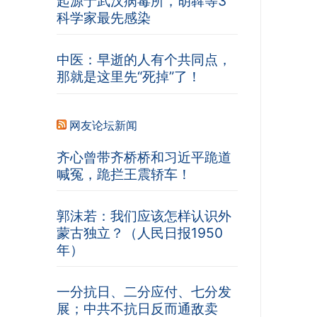
起源于武汉病毒所，胡犇等3
科学家最先感染
中医：早逝的人有个共同点，
那就是这里先“死掉”了！
网友论坛新闻
齐心曾带齐桥桥和习近平跪道
喊冤，跪拦王震轿车！
郭沫若：我们应该怎样认识外
蒙古独立？（人民日报1950
年）
一分抗日、二分应付、七分发
展；中共不抗日反而通敌卖