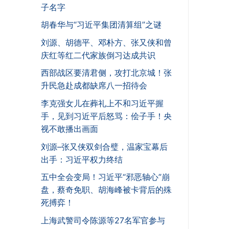
子名字
胡春华与“习近平集团清算组”之谜
刘源、胡德平、邓朴方、张又侠和曾
庆红等红二代家族倒习达成共识
西部战区要清君侧，攻打北京城！张
升民急赴成都缺席八一招待会
李克强女儿在葬礼上不和习近平握
手，见到习近平后怒骂：侩子手！央
视不敢播出画面
刘源–张又侠双剑合璧，温家宝幕后
出手：习近平权力终结
五中全会变局！习近平“邪恶轴心”崩
盘，蔡奇免职、胡海峰被卡背后的殊
死搏弈！
上海武警司令陈源等27名军官参与