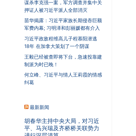
谋杀李克强一案，军方调查并集中关
押证人被习近平派人全部消灭
苗华揭露：习近平家族长期侵吞巨额
军费内幕; 习明泽和彭丽媛都有介入
习近平政敌程维高儿子程慕阳潜逃
18年 在加拿大策划了一个阴谋
王毅已经被查即将下台，急速投靠建
制派为时已晚！
何立峰、习近平与情人王莉霞的情感
纠葛
最新新闻
胡春华主持中央大局，对习近
平、马兴瑞及齐桥桥关联势力
进行深层清算