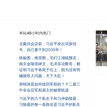
本站48小时内热门
北戴河会议前，习近平发出试探信
号，自己要干到2035年！
铁板图，推背图，毛灯江湖熄预言，
南京金陵塔碑文，毛泽东论断等，都
证明习近平将死于任上，因为没有明
确接班人问题，天下大乱！
胡锦涛是如何抓回军权的？十二届三
中全会后军权易主的秘密轨迹
习近平的六个私生子和习仲勋陵墓，
习陵墓的每一条路名是习近平的私生