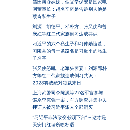
孀田海蓉妹妹，假父辛保安是国家电
网董事长；起名辛奇是告诉别人他是
蔡奇私生子
刘源、胡德平、邓朴方、张又侠和曾
庆红等红二代家族倒习达成共识
习近平的六个私生子和习仲勋陵墓，
习陵墓的每一条路名是习近平的私生
子名字
张又侠怒吼、老军头罢宴！刘源邓朴
方等红二代家族达成倒习共识：
2028将成绝对独裁末日
上海武警司令陈源等27名军官参与
谋杀李克强一案，军方调查并集中关
押证人被习近平派人全部消灭
“习近平非法政变必须下台” – 这才是
天安门红墙所喷标语