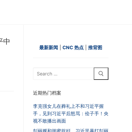
平中
最新新闻
|
CNC 热点
|
推背图
Search
for:
近期热门档案
李克强女儿在葬礼上不和习近平握
手，见到习近平后怒骂：侩子手！央
视不敢播出画面
彭丽媛和闺蜜捉奸，习近平暴打彭丽