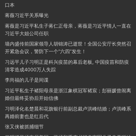
口本
蒋薇习近平关系曝光
蒋薇是习近平私生子蒋仁正母亲，蒋薇是习近平情人一直在
习近平大姐公司任职
墙内盛传前国家领导人胡锦涛已逝世！全国公安厅长突然召
开紧急会议，警防下一个“六四”发生！
习远平儿子习明正是科兴疫苗的幕后老板, 中国疫苗和防疫
清零造成4000万人失踪
李尚福的儿子是间谍
习近平私生子褚阳母亲是浙江象棋冠军褚宸；彭丽媛曾闹离
婚但最终妥协后开始信佛
习明泽化名楚晨和花旗银行前副总裁卢洪峰结婚；卢洪峰系
再婚前妻也是红后代
张又侠被抓捕细节