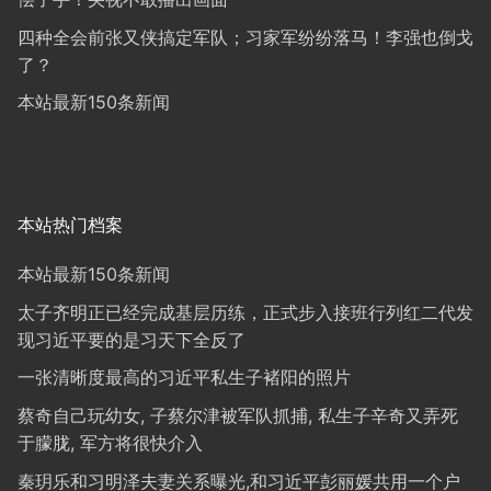
四种全会前张又侠搞定军队；习家军纷纷落马！李强也倒戈
了？
本站最新150条新闻
本站热门档案
本站最新150条新闻
太子齐明正已经完成基层历练，正式步入接班行列红二代发
现习近平要的是习天下全反了
一张清晰度最高的习近平私生子褚阳的照片
蔡奇自己玩幼女, 子蔡尔津被军队抓捕, 私生子辛奇又弄死
于朦胧, 军方将很快介入
秦玥乐和习明泽夫妻关系曝光,和习近平彭丽媛共用一个户