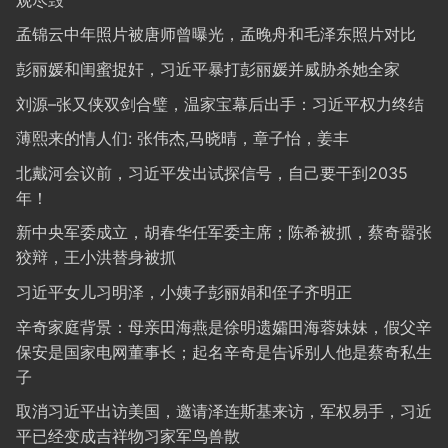
孟锦云中年照片被唐师曾曝光，孟晚舟和毛泽东照片对比
彭丽媛和闺蜜捉奸，习近平暴打彭丽媛并威胁杀她全家
刘源–张又侠双剑合璧，温家宝幕后出手：习近平权力终结
薄熙来的情人们: 张伟杰,马晓晴，章子怡，姜丰
北戴河会议前，习近平发出试探信号，自己要干到2035
年！
新中央军委成立，胡春华任军委主席；陈希被抓，蔡奇嚣张
狡辩，王小洪替身被抓
习近平女儿习明泽，小姨子彭丽娟和侄子齐明正
辛奇家庭背景：母亲田海燕是徐明遗孀田海蓉妹妹，假父辛
保安是国家电网董事长；起名辛奇是告诉别人他是蔡奇私生
子
取消习近平出访美国，邀请泽连斯基来访，军权易手，习近
平已经变成吉祥物习家军鸟兽散