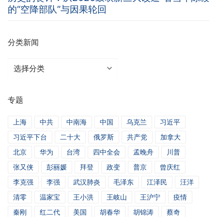
的“空降部队”与因果轮回
分类新闻
分
类
新
专题
闻
上海
中共
中南海
中国
乌克兰
习近平
习近平下台
二十大
俄罗斯
共产党
加拿大
北京
华为
台湾
四中全会
孟晚舟
川普
张又侠
彭丽媛
拜登
政变
普京
曾庆红
李克强
李强
武汉肺炎
毛泽东
江泽民
汪洋
清零
温家宝
王小洪
王岐山
王沪宁
疫情
秦刚
红二代
美国
胡春华
胡锦涛
蔡奇