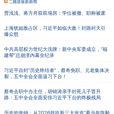
二频道最新新闻
贾浅浅、蒋方舟双双塌房：学位被撤、职称被废
上海犹如敌占区，习近平如临大敌！封路封天引
爆众怒
中共高层权力世纪大洗牌：新中央军委成立，“福
建帮”总崩溃内幕全纪录
习近平自封“历史终结者”，蔡奇免职、元老集体决
裂，五中全会全面逼习下台！
蔡奇去职中办主任，胡锦涛亲手封死儿子晋升
路：五中全会全面安排习近平下台的终极残局
历史的丧钟：从2026鼓吹新三大改造”看当年陈毅