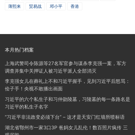
薄熙来
贸易战
邓小平
香港
本月热门档案
上海武警司令陈源等27名军官参与谋杀李克强一案，军方
调查并集中关押证人被习近平派人全部消灭
李克强女儿在葬礼上不和习近平握手，见到习近平后怒骂：
侩子手！央视不敢播出画面
习近平的六个私生子和习仲勋陵墓，习陵墓的每一条路名是
习近平的私生子名字
“习近平非法政变必须下台” – 这才是天安门红墙所喷标语
湖北省鄂州市一家3口3P 爸妈女儿乱伦！数百照片疯传 三
观尽毁