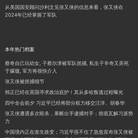
从美国国安顾问沙利文见张又侠的信息来看，张又侠在
2024年已经掌握了军队
本年热门档案
蔡奇自己玩幼女, 子蔡尔津被军队抓捕, 私生子辛奇又弄死
于朦胧, 军方将很快介入
张又侠被抓捕细节
韩正已经在英国寻求政治庇护！其从多哈叛逃过程曝光
四中全会前夕 习近平已经将部分权力移交汪洋、胡春华
张又侠遭遇多次暗杀，果断出手逮捕对手；彻底瓦解习派势
力
中国境内正在发生政变；习近平捂不住了急急宣布张又侠被