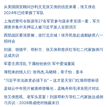
从美国国安顾问沙利文见张又侠的信息来看，张又侠在
2024年已经掌握了军队
上海武警司令陈源等27名军官参与谋杀李克强一案，军方
调查并集中关押证人被习近平派人全部消灭
西部战区要清君侧，攻打北京城！张升民急赴成都缺席八一
招待会
刘源、胡德平、邓朴方、张又侠和曾庆红等红二代家族倒习
达成共识
军委主席淫乱 下属纷纷效仿 军中爱滋蔓延
薄熙来的情人们: 张伟杰,马晓晴，章子怡，姜丰
“习近平非法政变必须下台” – 这才是天安门红墙所喷标语
孟锦云中年照片被唐师曾曝光，孟晚舟和毛泽东照片对比
张又侠怒吼、老军头罢宴！刘源邓朴方等红二代家族达成倒
习共识：2028将成绝对独裁末日