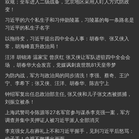
双规；全军进入二级战备，北京地区采用人盯人方式防政
变！
习近平的六个私生子和习仲勋陵墓，习陵墓的每一条路名是
习近平的私生子名字
以拖待变，习近平提出四中全会人事：胡春华、张又侠入
常，胡海峰直升政治局！
汪洋 胡锦涛 温家宝 曾庆红 张又侠让军队进驻四中全会会
场 ，胡春华大会发言，党媒讽刺袁世凯81天皇帝梦
为防内战，军方与政治局的同步清洗！李强、蔡奇、王沪
宁、李希下；张又侠、汪洋、胡春华、陈吉宁上
钟绍军复出任总政治部主任, 张又侠和儿子张文杰被抓捕，
刘振立被杀！
上海武警司令陈源等27名军官参与谋杀李克强一案，军方
调查并集中关押证人被习近平派人全部消灭
李克强女儿在葬礼上不和习近平握手，见到习近平后怒骂：
侩子手！央视不敢播出画面