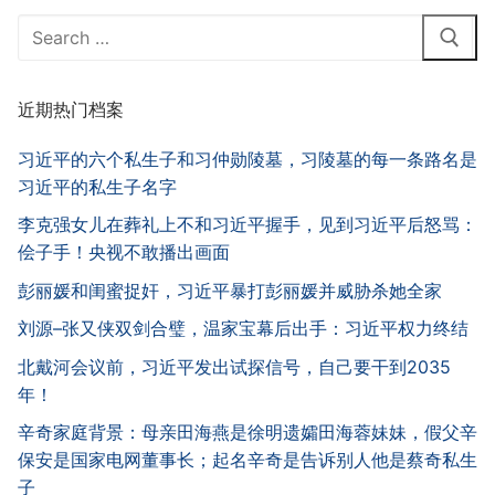
Search
for:
近期热门档案
习近平的六个私生子和习仲勋陵墓，习陵墓的每一条路名是
习近平的私生子名字
李克强女儿在葬礼上不和习近平握手，见到习近平后怒骂：
侩子手！央视不敢播出画面
彭丽媛和闺蜜捉奸，习近平暴打彭丽媛并威胁杀她全家
刘源–张又侠双剑合璧，温家宝幕后出手：习近平权力终结
北戴河会议前，习近平发出试探信号，自己要干到2035
年！
辛奇家庭背景：母亲田海燕是徐明遗孀田海蓉妹妹，假父辛
保安是国家电网董事长；起名辛奇是告诉别人他是蔡奇私生
子