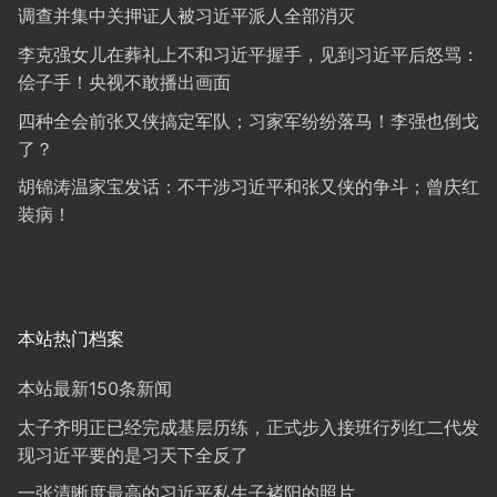
调查并集中关押证人被习近平派人全部消灭
李克强女儿在葬礼上不和习近平握手，见到习近平后怒骂：
侩子手！央视不敢播出画面
四种全会前张又侠搞定军队；习家军纷纷落马！李强也倒戈
了？
胡锦涛温家宝发话：不干涉习近平和张又侠的争斗；曾庆红
装病！
本站热门档案
本站最新150条新闻
太子齐明正已经完成基层历练，正式步入接班行列红二代发
现习近平要的是习天下全反了
一张清晰度最高的习近平私生子褚阳的照片