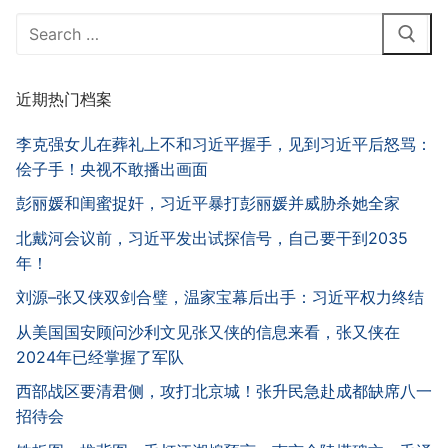
Search
for:
近期热门档案
李克强女儿在葬礼上不和习近平握手，见到习近平后怒骂：
侩子手！央视不敢播出画面
彭丽媛和闺蜜捉奸，习近平暴打彭丽媛并威胁杀她全家
北戴河会议前，习近平发出试探信号，自己要干到2035
年！
刘源–张又侠双剑合璧，温家宝幕后出手：习近平权力终结
从美国国安顾问沙利文见张又侠的信息来看，张又侠在
2024年已经掌握了军队
西部战区要清君侧，攻打北京城！张升民急赴成都缺席八一
招待会