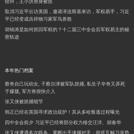
狡辩，王小洪替身被抓
取消习近平出访美国，邀请泽连斯基来访，军权易手，习近
平已经变成吉祥物习家军鸟兽散
胡锦涛是如何抓回军权的？十二届三中全会后军权易主的秘
密轨迹
本年热门档案
蔡奇自己玩幼女, 子蔡尔津被军队抓捕, 私生子辛奇又弄死
于朦胧, 军方将很快介入
张又侠被抓捕细节
韩正已经在英国寻求政治庇护！其从多哈叛逃过程曝光
四中全会前夕 习近平已经将部分权力移交汪洋、胡春华
张又侠遭遇多次暗杀，果断出手逮捕对手；彻底瓦解习派势