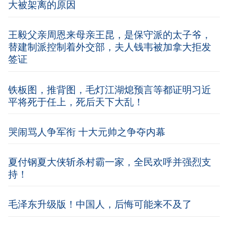
大被架离的原因
王毅父亲周恩来母亲王昆，是保守派的太子爷，
替建制派控制着外交部，夫人钱韦被加拿大拒发
签证
铁板图，推背图，毛灯江湖熄预言等都证明习近
平将死于任上，死后天下大乱！
哭闹骂人争军衔 十大元帅之争夺内幕
夏付钢夏大侠斩杀村霸一家，全民欢呼并强烈支
持！
毛泽东升级版！中国人，后悔可能来不及了