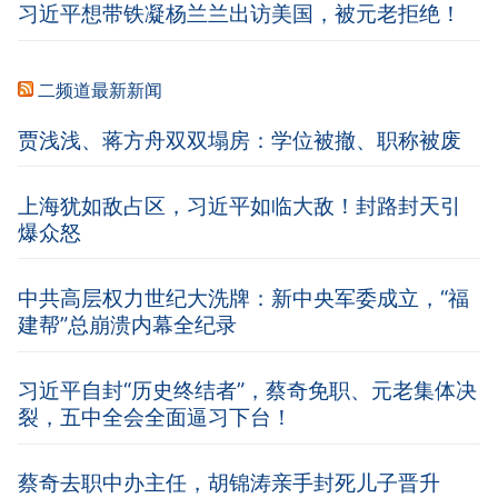
习近平想带铁凝杨兰兰出访美国，被元老拒绝！
二频道最新新闻
贾浅浅、蒋方舟双双塌房：学位被撤、职称被废
上海犹如敌占区，习近平如临大敌！封路封天引
爆众怒
中共高层权力世纪大洗牌：新中央军委成立，“福
建帮”总崩溃内幕全纪录
习近平自封“历史终结者”，蔡奇免职、元老集体决
裂，五中全会全面逼习下台！
蔡奇去职中办主任，胡锦涛亲手封死儿子晋升