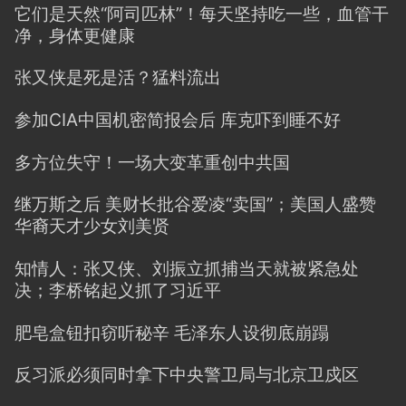
它们是天然“阿司匹林”！每天坚持吃一些，血管干
净，身体更健康
张又侠是死是活？猛料流出
参加CIA中国机密简报会后 库克吓到睡不好
多方位失守！一场大变革重创中共国
继万斯之后 美财长批谷爱凌“卖国”；美国人盛赞
华裔天才少女刘美贤
知情人：张又侠、刘振立抓捕当天就被紧急处
决；李桥铭起义抓了习近平
肥皂盒钮扣窃听秘辛 毛泽东人设彻底崩蹋
反习派必须同时拿下中央警卫局与北京卫戍区