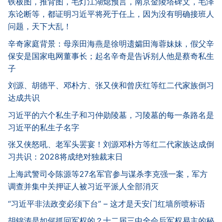
铁板图，推背图，毛灯江湖熄预言，南京金陵塔碑文，毛泽
东论断等，都证明习近平将死于任上，因为没有明确接班人
问题，天下大乱！
辛奇家庭背景：母亲田海燕是徐明遗孀田海蓉妹妹，假父辛
保安是国家电网董事长；起名辛奇是告诉别人他是蔡奇私生
子
刘源、胡德平、邓朴方、张又侠和曾庆红等红二代家族倒习
达成共识
习近平的六个私生子和习仲勋陵墓，习陵墓的每一条路名是
习近平的私生子名字
张又侠怒吼、老军头罢宴！刘源邓朴方等红二代家族达成倒
习共识：2028将成绝对独裁末日
上海武警司令陈源等27名军官参与谋杀李克强一案，军方
调查并集中关押证人被习近平派人全部消灭
“习近平非法政变必须下台” – 这才是天安门红墙所喷标语
胡锦涛是如何抓回军权的？十二届三中全会后军权易主的秘