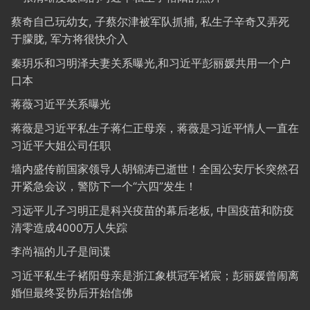
蔡奇自己玩幼女, 子蔡尔津被军队抓捕, 私生子辛奇又弄死
于朦胧, 军方将很快介入
秦玥乐和习明泽夫妻关系曝光,和习近平彭丽媛共用一个户
口本
蒋薇习近平关系曝光
蒋薇是习近平私生子蒋仁正母亲，蒋薇是习近平情人一直在
习近平大姐公司任职
墙内盛传前国家领导人胡锦涛已逝世！全国公安厅长突然召
开紧急会议，警防下一个“六四”发生！
习远平儿子习明正是科兴疫苗的幕后老板, 中国疫苗和防疫
清零造成4000万人失踪
李尚福的儿子是间谍
习近平私生子褚阳母亲是浙江象棋冠军褚宸；彭丽媛曾闹离
婚但最终妥协后开始信佛