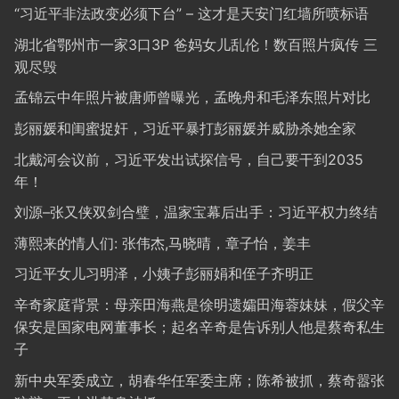
“习近平非法政变必须下台” – 这才是天安门红墙所喷标语
湖北省鄂州市一家3口3P 爸妈女儿乱伦！数百照片疯传 三
观尽毁
孟锦云中年照片被唐师曾曝光，孟晚舟和毛泽东照片对比
彭丽媛和闺蜜捉奸，习近平暴打彭丽媛并威胁杀她全家
北戴河会议前，习近平发出试探信号，自己要干到2035
年！
刘源–张又侠双剑合璧，温家宝幕后出手：习近平权力终结
薄熙来的情人们: 张伟杰,马晓晴，章子怡，姜丰
习近平女儿习明泽，小姨子彭丽娟和侄子齐明正
辛奇家庭背景：母亲田海燕是徐明遗孀田海蓉妹妹，假父辛
保安是国家电网董事长；起名辛奇是告诉别人他是蔡奇私生
子
新中央军委成立，胡春华任军委主席；陈希被抓，蔡奇嚣张