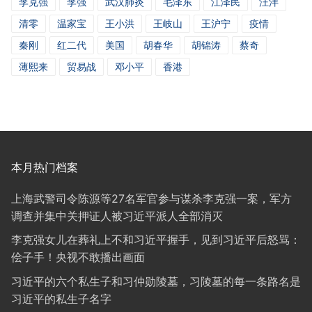
李克强
李强
武汉肺炎
毛泽东
江泽民
汪洋
清零
温家宝
王小洪
王岐山
王沪宁
疫情
秦刚
红二代
美国
胡春华
胡锦涛
蔡奇
薄熙来
贸易战
邓小平
香港
本月热门档案
上海武警司令陈源等27名军官参与谋杀李克强一案，军方
调查并集中关押证人被习近平派人全部消灭
李克强女儿在葬礼上不和习近平握手，见到习近平后怒骂：
侩子手！央视不敢播出画面
习近平的六个私生子和习仲勋陵墓，习陵墓的每一条路名是
习近平的私生子名字