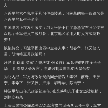
力
习近平的六个私生子和习仲勋陵墓，习陵墓的每一条路名是
习近平的私生子名字
中国境内正在发生政变；习近平捂不住了急急宣布张又侠被
双规；全军进入二级战备，北京地区采用人盯人方式防政
变！
以拖待变，习近平提出四中全会人事：胡春华、张又侠入
常，胡海峰直升政治局！
汪洋 胡锦涛 温家宝 曾庆红 张又侠让军队进驻四中全会会
场 ，胡春华大会发言，党媒讽刺袁世凯81天皇帝梦
为防内战，军方与政治局的同步清洗！李强、蔡奇、王沪
宁、李希下；张又侠、汪洋、胡春华、陈吉宁上
钟绍军复出任总政治部主任, 张又侠和儿子张文杰被抓捕，
刘振立被杀！
上海武警司令陈源等27名军官参与谋杀李克强一案，军方