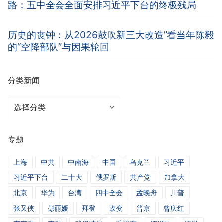
路：五中全会全面安排习近平下台的终极残局
历史的丧钟：从2026鼓吹新三大改造”看当年陈毅
的“空降部队”与因果轮回
分类新闻
分
类
新
专题
闻
上海
中共
中南海
中国
乌克兰
习近平
习近平下台
二十大
俄罗斯
共产党
加拿大
北京
华为
台湾
四中全会
孟晚舟
川普
张又侠
彭丽媛
拜登
政变
普京
曾庆红