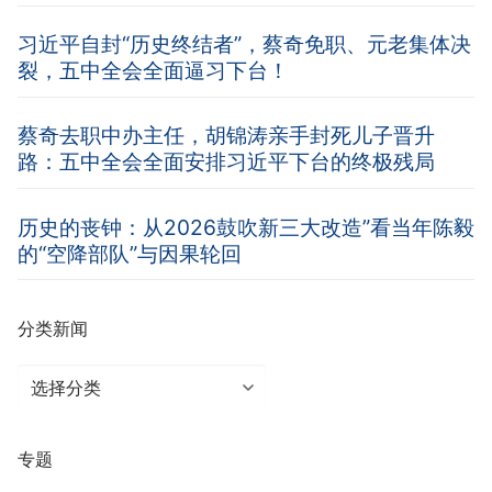
习近平自封“历史终结者”，蔡奇免职、元老集体决
裂，五中全会全面逼习下台！
蔡奇去职中办主任，胡锦涛亲手封死儿子晋升
路：五中全会全面安排习近平下台的终极残局
历史的丧钟：从2026鼓吹新三大改造”看当年陈毅
的“空降部队”与因果轮回
分类新闻
分
类
新
专题
闻