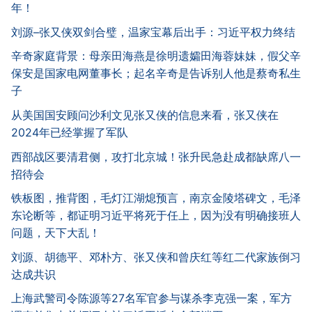
年！
刘源–张又侠双剑合璧，温家宝幕后出手：习近平权力终结
辛奇家庭背景：母亲田海燕是徐明遗孀田海蓉妹妹，假父辛
保安是国家电网董事长；起名辛奇是告诉别人他是蔡奇私生
子
从美国国安顾问沙利文见张又侠的信息来看，张又侠在
2024年已经掌握了军队
西部战区要清君侧，攻打北京城！张升民急赴成都缺席八一
招待会
铁板图，推背图，毛灯江湖熄预言，南京金陵塔碑文，毛泽
东论断等，都证明习近平将死于任上，因为没有明确接班人
问题，天下大乱！
刘源、胡德平、邓朴方、张又侠和曾庆红等红二代家族倒习
达成共识
上海武警司令陈源等27名军官参与谋杀李克强一案，军方