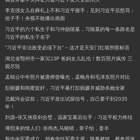
李克强女儿在葬礼上不和习近平握手，见到习近平后怒骂：
侩子手！央视不敢播出画面
习近平的六个私生子和习仲勋陵墓，习陵墓的每一条路名是
习近平的私生子名字
“习近平非法政变必须下台” – 这才是天安门红墙所喷标语
湖北省鄂州市一家3口3P 爸妈女儿乱伦！数百照片疯传 三
观尽毁
孟锦云中年照片被唐师曾曝光，孟晚舟和毛泽东照片对比
彭丽媛和闺蜜捉奸，习近平暴打彭丽媛并威胁杀她全家
北戴河会议前，习近平发出试探信号，自己要干到2035
年！
刘源–张又侠双剑合璧，温家宝幕后出手：习近平权力终结
薄熙来的情人们: 张伟杰,马晓晴，章子怡，姜丰
新中央军委成立，胡春华任军委主席；陈希被抓，蔡奇嚣张