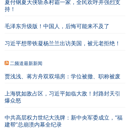
夏付钢夏大侠斩杀村霸一家，全民欢呼并强烈支
持！
毛泽东升级版！中国人，后悔可能来不及了
习近平想带铁凝杨兰兰出访美国，被元老拒绝！
二频道最新新闻
贾浅浅、蒋方舟双双塌房：学位被撤、职称被废
上海犹如敌占区，习近平如临大敌！封路封天引
爆众怒
中共高层权力世纪大洗牌：新中央军委成立，“福
建帮”总崩溃内幕全纪录