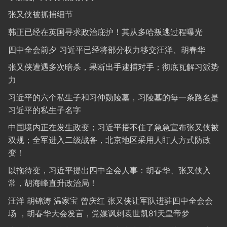
张又侠被抓捕细节
韩正已经在英国寻求政治庇护！其从多哈叛逃过程曝光
四中全会前夕 习近平已经将部分权力移交汪洋、胡春华
张又侠遭遇多次暗杀，果断出手逮捕对手；彻底瓦解习派势
力
习近平的六个私生子和习仲勋陵墓，习陵墓的每一条路名是
习近平的私生子名字
中国境内正在发生政变；习近平捂不住了急急宣布张又侠被
双规；全军进入二级战备，北京地区采用人盯人方式防政
变！
以拖待变，习近平提出四中全会人事：胡春华、张又侠入
常，胡海峰直升政治局！
汪洋 胡锦涛 温家宝 曾庆红 张又侠让军队进驻四中全会会
场 ，胡春华大会发言，党媒讽刺袁世凯81天皇帝梦