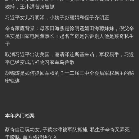
狡辩，王小洪替身被抓
习近平女儿习明泽，小姨子彭丽娟和侄子齐明正
辛奇家庭背景：母亲田海燕是徐明遗孀田海蓉妹妹，假父辛
保安是国家电网董事长；起名辛奇是告诉别人他是蔡奇私生
子
取消习近平出访美国，邀请泽连斯基来访，军权易手，习近
平已经变成吉祥物习家军鸟兽散
胡锦涛是如何抓回军权的？十二届三中全会后军权易主的秘
密轨迹
本年热门档案
蔡奇自己玩幼女, 子蔡尔津被军队抓捕, 私生子辛奇又弄死
于朦胧, 军方将很快介入