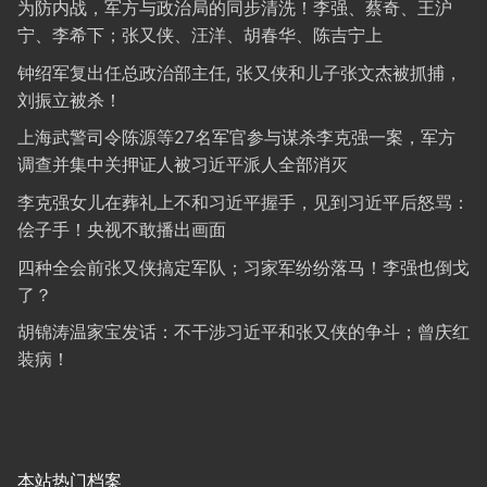
为防内战，军方与政治局的同步清洗！李强、蔡奇、王沪
宁、李希下；张又侠、汪洋、胡春华、陈吉宁上
钟绍军复出任总政治部主任, 张又侠和儿子张文杰被抓捕，
刘振立被杀！
上海武警司令陈源等27名军官参与谋杀李克强一案，军方
调查并集中关押证人被习近平派人全部消灭
李克强女儿在葬礼上不和习近平握手，见到习近平后怒骂：
侩子手！央视不敢播出画面
四种全会前张又侠搞定军队；习家军纷纷落马！李强也倒戈
了？
胡锦涛温家宝发话：不干涉习近平和张又侠的争斗；曾庆红
装病！
本站热门档案