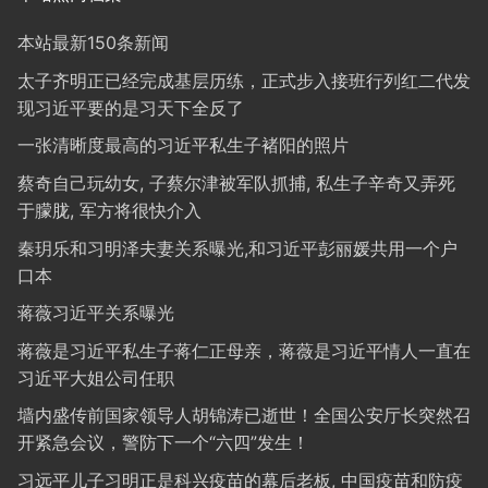
本站最新150条新闻
太子齐明正已经完成基层历练，正式步入接班行列红二代发
现习近平要的是习天下全反了
一张清晰度最高的习近平私生子褚阳的照片
蔡奇自己玩幼女, 子蔡尔津被军队抓捕, 私生子辛奇又弄死
于朦胧, 军方将很快介入
秦玥乐和习明泽夫妻关系曝光,和习近平彭丽媛共用一个户
口本
蒋薇习近平关系曝光
蒋薇是习近平私生子蒋仁正母亲，蒋薇是习近平情人一直在
习近平大姐公司任职
墙内盛传前国家领导人胡锦涛已逝世！全国公安厅长突然召
开紧急会议，警防下一个“六四”发生！
习远平儿子习明正是科兴疫苗的幕后老板, 中国疫苗和防疫