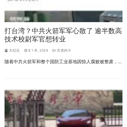
打台湾？中共火箭军军心散了 逾半数高
技术校尉军官想转业
大纪元
8 1 月, 2024
共党内斗
随着中共火箭军和整个国防工业基地因惊人腐败被整肃，…