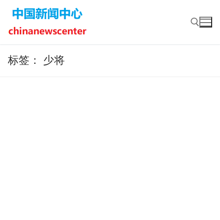
Skip
to
content
标签：
少将
Search for: