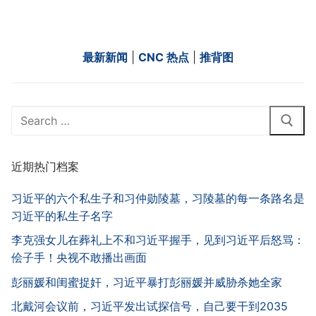
最新新闻
|
CNC 热点
|
推背图
Search
for:
近期热门档案
习近平的六个私生子和习仲勋陵墓，习陵墓的每一条路名是
习近平的私生子名字
李克强女儿在葬礼上不和习近平握手，见到习近平后怒骂：
侩子手！央视不敢播出画面
彭丽媛和闺蜜捉奸，习近平暴打彭丽媛并威胁杀她全家
北戴河会议前，习近平发出试探信号，自己要干到2035