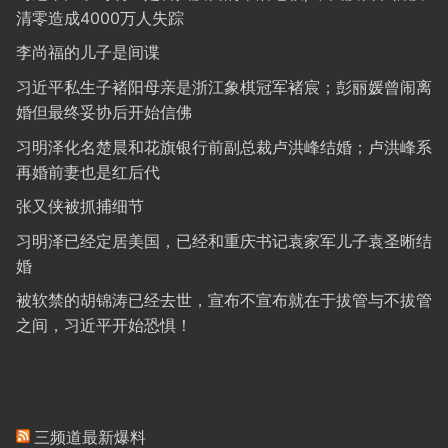
清零造成4000万人失踪
李尚福的儿子是间谍
习近平私生子褚阳母亲是浙江象棋冠军褚宸；彭丽媛曾闹离
婚但最终妥协后开始信佛
习明泽化名楚晨和花旗银行前副总裁卢洪峰结婚；卢洪峰系
再婚前妻也是红后代
张又侠被抓捕细节
习明泽已经定居美国，已经和重庆书记袁家军儿子袁圣晰结
婚
被软禁的胡锦涛已经去世，宣布不宣布就在于拔管与不拔管
之间，习近平开始恐惧！
三频道最新爆料