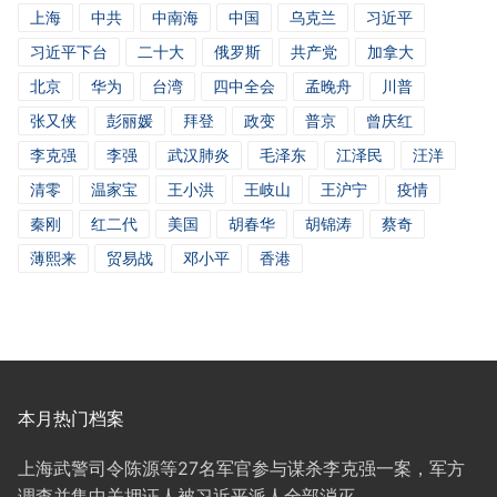
上海
中共
中南海
中国
乌克兰
习近平
习近平下台
二十大
俄罗斯
共产党
加拿大
北京
华为
台湾
四中全会
孟晚舟
川普
张又侠
彭丽媛
拜登
政变
普京
曾庆红
李克强
李强
武汉肺炎
毛泽东
江泽民
汪洋
清零
温家宝
王小洪
王岐山
王沪宁
疫情
秦刚
红二代
美国
胡春华
胡锦涛
蔡奇
薄熙来
贸易战
邓小平
香港
本月热门档案
上海武警司令陈源等27名军官参与谋杀李克强一案，军方
调查并集中关押证人被习近平派人全部消灭