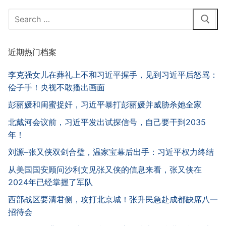
Search
for:
近期热门档案
李克强女儿在葬礼上不和习近平握手，见到习近平后怒骂：
侩子手！央视不敢播出画面
彭丽媛和闺蜜捉奸，习近平暴打彭丽媛并威胁杀她全家
北戴河会议前，习近平发出试探信号，自己要干到2035
年！
刘源–张又侠双剑合璧，温家宝幕后出手：习近平权力终结
从美国国安顾问沙利文见张又侠的信息来看，张又侠在
2024年已经掌握了军队
西部战区要清君侧，攻打北京城！张升民急赴成都缺席八一
招待会