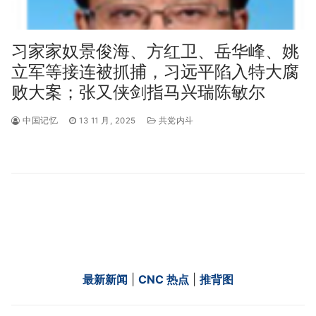
习家家奴景俊海、方红卫、岳华峰、姚
立军等接连被抓捕，习远平陷入特大腐
败大案；张又侠剑指马兴瑞陈敏尔
中国记忆
13 11 月, 2025
共党内斗
最新新闻
|
CNC 热点
|
推背图