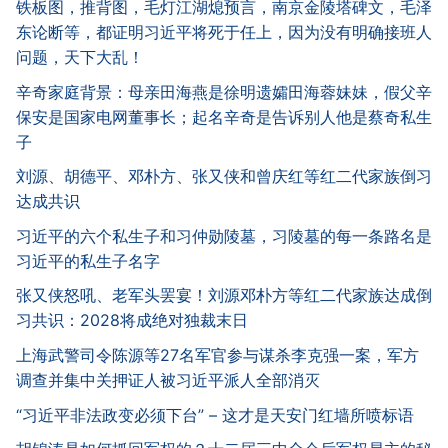
铁板图，推背图，毛灯江湖熄预言，南京金陵塔碑文，毛泽
东论断等，都证明习近平将死于任上，因为没有明确接班人
问题，天下大乱！
辛奇家庭背景：母亲田海燕是徐明遗孀田海蓉妹妹，假父辛
保安是国家电网董事长；起名辛奇是告诉别人他是蔡奇私生
子
刘源、胡德平、邓朴方、张又侠和曾庆红等红二代家族倒习
达成共识
习近平的六个私生子和习仲勋陵墓，习陵墓的每一条路名是
习近平的私生子名字
张又侠怒吼、老军头罢宴！刘源邓朴方等红二代家族达成倒
习共识：2028将成绝对独裁末日
上海武警司令陈源等27名军官参与谋杀李克强一案，军方
调查并集中关押证人被习近平派人全部消灭
“习近平非法政变必须下台” – 这才是天安门红墙所喷标语