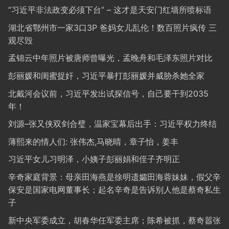
“习近平非法政变必须下台” – 这才是天安门红墙所喷标语
湖北省鄂州市一家3口3P 爸妈女儿乱伦！数百照片疯传 三
观尽毁
孟锦云中年照片被唐师曾曝光，孟晚舟和毛泽东照片对比
彭丽媛和闺蜜捉奸，习近平暴打彭丽媛并威胁杀她全家
北戴河会议前，习近平发出试探信号，自己要干到2035
年！
刘源–张又侠双剑合璧，温家宝幕后出手：习近平权力终结
薄熙来的情人们: 张伟杰,马晓晴，章子怡，姜丰
习近平女儿习明泽，小姨子彭丽娟和侄子齐明正
辛奇家庭背景：母亲田海燕是徐明遗孀田海蓉妹妹，假父辛
保安是国家电网董事长；起名辛奇是告诉别人他是蔡奇私生
子
新中央军委成立，胡春华任军委主席；陈希被抓，蔡奇嚣张