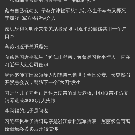
一张清晰度最高的习近平私生子褚阳的照片
蔡奇自己玩幼女, 子蔡尔津被军队抓捕, 私生子辛奇又弄死
于朦胧, 军方将很快介入
秦玥乐和习明泽夫妻关系曝光,和习近平彭丽媛共用一个户
口本
蒋薇习近平关系曝光
蒋薇是习近平私生子蒋仁正母亲，蒋薇是习近平情人一直在
习近平大姐公司任职
墙内盛传前国家领导人胡锦涛已逝世！全国公安厅长突然召
开紧急会议，警防下一个“六四”发生！
习远平儿子习明正是科兴疫苗的幕后老板, 中国疫苗和防疫
清零造成4000万人失踪
李尚福的儿子是间谍
习近平私生子褚阳母亲是浙江象棋冠军褚宸；彭丽媛曾闹离
婚但最终妥协后开始信佛