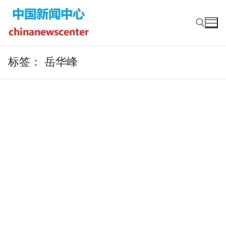
Skip
to
content
标签：
岳华峰
Search for: