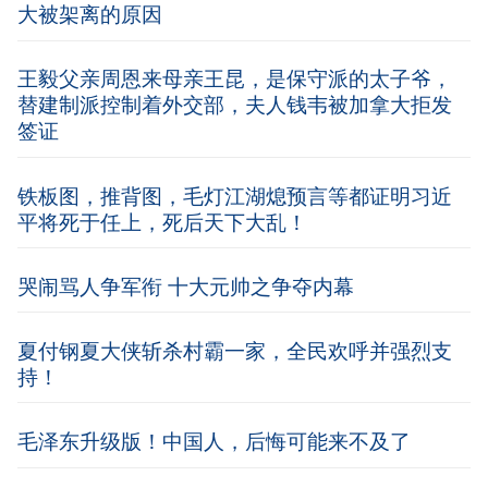
大被架离的原因
王毅父亲周恩来母亲王昆，是保守派的太子爷，
替建制派控制着外交部，夫人钱韦被加拿大拒发
签证
铁板图，推背图，毛灯江湖熄预言等都证明习近
平将死于任上，死后天下大乱！
哭闹骂人争军衔 十大元帅之争夺内幕
夏付钢夏大侠斩杀村霸一家，全民欢呼并强烈支
持！
毛泽东升级版！中国人，后悔可能来不及了