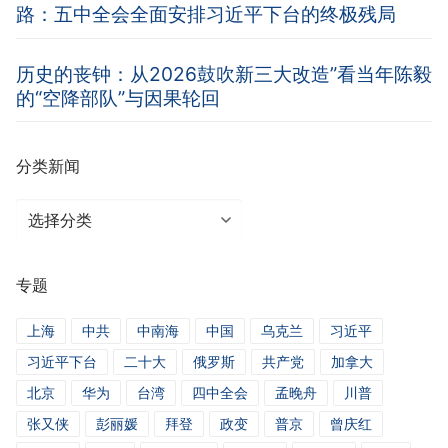
路：五中全会全面安排习近平下台的终极残局
历史的丧钟：从2026鼓吹新三大改造”看当年陈毅
的“空降部队”与因果轮回
分类新闻
分
类
新
专题
闻
上海
中共
中南海
中国
乌克兰
习近平
习近平下台
二十大
俄罗斯
共产党
加拿大
北京
华为
台湾
四中全会
孟晚舟
川普
张又侠
彭丽媛
拜登
政变
普京
曾庆红