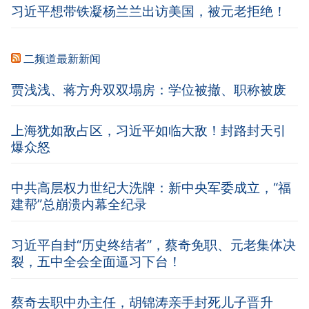
习近平想带铁凝杨兰兰出访美国，被元老拒绝！
二频道最新新闻
贾浅浅、蒋方舟双双塌房：学位被撤、职称被废
上海犹如敌占区，习近平如临大敌！封路封天引
爆众怒
中共高层权力世纪大洗牌：新中央军委成立，“福
建帮”总崩溃内幕全纪录
习近平自封“历史终结者”，蔡奇免职、元老集体决
裂，五中全会全面逼习下台！
蔡奇去职中办主任，胡锦涛亲手封死儿子晋升