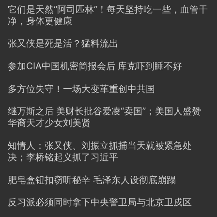
它们是天然“阿司匹林”！每天坚持吃一些，血管干
净，身体更健康
张又侠是死是活？猛料流出
参加CIA中国机密简报会后 库克吓到睡不好
多方位失守！一场大变革重创中共国
继万斯之后 美财长批谷爱凌“卖国”；美国人盛赞
华裔天才少女刘美贤
知情人：张又侠、刘振立抓捕当天就被紧急处
决；李桥铭起义抓了习近平
肥皂盒钮扣窃听秘辛 毛泽东人设彻底崩蹋
反习派必须同时拿下中央警卫局与北京卫戍区