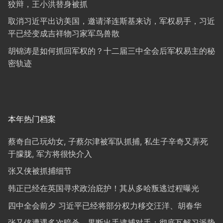
狡辩，王小洪替身被抓
取消习近平出访美国，邀请泽连斯基来访，军权易手，习近
平已经变成吉祥物习家军鸟兽散
胡锦涛是如何抓回军权的？十二届三中全会后军权易主的秘
密轨迹
本年热门档案
蔡奇自己玩幼女, 子蔡尔津被军队抓捕, 私生子辛奇又弄死
于朦胧, 军方将很快介入
张又侠被抓捕细节
韩正已经在英国寻求政治庇护！其从多哈叛逃过程曝光
四中全会前夕 习近平已经将部分权力移交汪洋、胡春华
张又侠遭遇多次暗杀，果断出手逮捕对手；彻底瓦解习派势