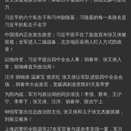
力
习近平的六个私生子和习仲勋陵墓，习陵墓的每一条路名是
习近平的私生子名字
中国境内正在发生政变；习近平捂不住了急急宣布张又侠被
双规；全军进入二级战备，北京地区采用人盯人方式防政
变！
以拖待变，习近平提出四中全会人事：胡春华、张又侠入
常，胡海峰直升政治局！
汪洋 胡锦涛 温家宝 曾庆红 张又侠让军队进驻四中全会会
场 ，胡春华大会发言，党媒讽刺袁世凯81天皇帝梦
为防内战，军方与政治局的同步清洗！李强、蔡奇、王沪
宁、李希下；张又侠、汪洋、胡春华、陈吉宁上
钟绍军复出任总政治部主任, 张又侠和儿子张文杰被抓捕，
刘振立被杀！
上海武警司令陈源等27名军官参与谋杀李克强一案，军方