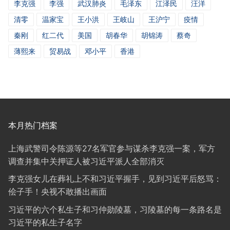
李克强
李强
武汉肺炎
毛泽东
江泽民
汪洋
清零
温家宝
王小洪
王岐山
王沪宁
疫情
秦刚
红二代
美国
胡春华
胡锦涛
蔡奇
薄熙来
贸易战
邓小平
香港
本月热门档案
上海武警司令陈源等27名军官参与谋杀李克强一案，军方
调查并集中关押证人被习近平派人全部消灭
李克强女儿在葬礼上不和习近平握手，见到习近平后怒骂：
侩子手！央视不敢播出画面
习近平的六个私生子和习仲勋陵墓，习陵墓的每一条路名是
习近平的私生子名字