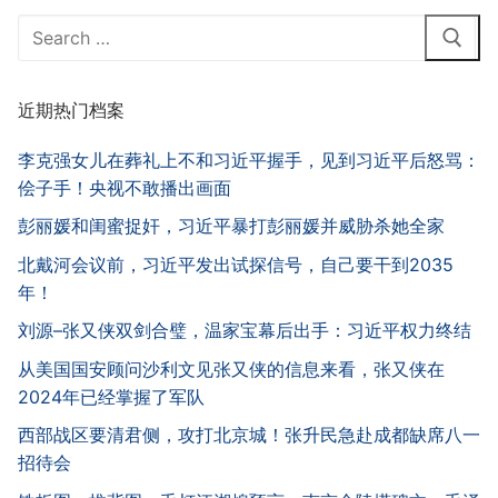
Search
for:
近期热门档案
李克强女儿在葬礼上不和习近平握手，见到习近平后怒骂：
侩子手！央视不敢播出画面
彭丽媛和闺蜜捉奸，习近平暴打彭丽媛并威胁杀她全家
北戴河会议前，习近平发出试探信号，自己要干到2035
年！
刘源–张又侠双剑合璧，温家宝幕后出手：习近平权力终结
从美国国安顾问沙利文见张又侠的信息来看，张又侠在
2024年已经掌握了军队
西部战区要清君侧，攻打北京城！张升民急赴成都缺席八一
招待会