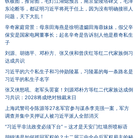
铁板图，推背图，毛灯江湖熄预言，南京金陵塔碑文，毛泽
东论断等，都证明习近平将死于任上，因为没有明确接班人
问题，天下大乱！
辛奇家庭背景：母亲田海燕是徐明遗孀田海蓉妹妹，假父辛
保安是国家电网董事长；起名辛奇是告诉别人他是蔡奇私生
子
刘源、胡德平、邓朴方、张又侠和曾庆红等红二代家族倒习
达成共识
习近平的六个私生子和习仲勋陵墓，习陵墓的每一条路名是
习近平的私生子名字
张又侠怒吼、老军头罢宴！刘源邓朴方等红二代家族达成倒
习共识：2028将成绝对独裁末日
上海武警司令陈源等27名军官参与谋杀李克强一案，军方
调查并集中关押证人被习近平派人全部消灭
“习近平非法政变必须下台” – 这才是天安门红墙所喷标语
胡锦涛是如何抓回军权的？十二届三中全会后军权易主的秘