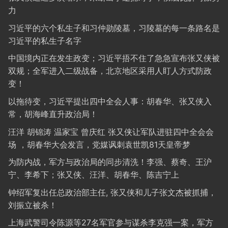
力
习近平的六个私生子和习仲勋陵墓，习陵墓的每一条路名是
习近平的私生子名字
中国境内正在发生政变；习近平捂不住了急急宣布张又侠被
双规；全军进入二级战备，北京地区采用人盯人方式防政
变！
以拖待变，习近平提出四中全会人事：胡春华、张又侠入
常，胡海峰直升政治局！
汪洋 胡锦涛 温家宝 曾庆红 张又侠让军队进驻四中全会会
场 ，胡春华大会发言，党媒讽刺袁世凯81天皇帝梦
为防内战，军方与政治局的同步清洗！李强、蔡奇、王沪
宁、李希下；张又侠、汪洋、胡春华、陈吉宁上
钟绍军复出任总政治部主任, 张又侠和儿子张文杰被抓捕，
刘振立被杀！
上海武警司令陈源等27名军官参与谋杀李克强一案，军方