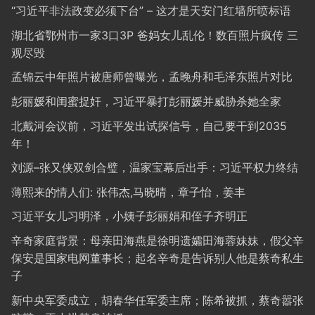
“习近平非法政变必须下台” – 这才是天安门红墙所喷标语
湖北省鄂州市一家3口3P 爸妈女儿乱伦！数百照片疯传 三
观尽毁
孟锦云中年照片被唐师曾曝光，孟晚舟和毛泽东照片对比
彭丽媛和闺蜜捉奸，习近平暴打彭丽媛并威胁杀她全家
北戴河会议前，习近平发出试探信号，自己要干到2035
年！
刘源–张又侠双剑合璧，温家宝幕后出手：习近平权力终结
薄熙来的情人们: 张伟杰,马晓晴，章子怡，姜丰
习近平女儿习明泽，小姨子彭丽娟和侄子齐明正
辛奇家庭背景：母亲田海燕是徐明遗孀田海蓉妹妹，假父辛
保安是国家电网董事长；起名辛奇是告诉别人他是蔡奇私生
子
新中央军委成立，胡春华任军委主席；陈希被抓，蔡奇嚣张