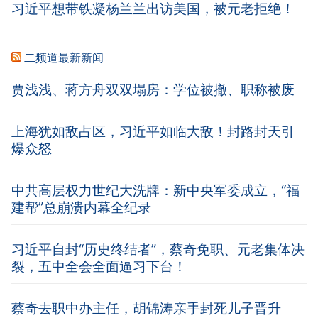
习近平想带铁凝杨兰兰出访美国，被元老拒绝！
二频道最新新闻
贾浅浅、蒋方舟双双塌房：学位被撤、职称被废
上海犹如敌占区，习近平如临大敌！封路封天引
爆众怒
中共高层权力世纪大洗牌：新中央军委成立，“福
建帮”总崩溃内幕全纪录
习近平自封“历史终结者”，蔡奇免职、元老集体决
裂，五中全会全面逼习下台！
蔡奇去职中办主任，胡锦涛亲手封死儿子晋升