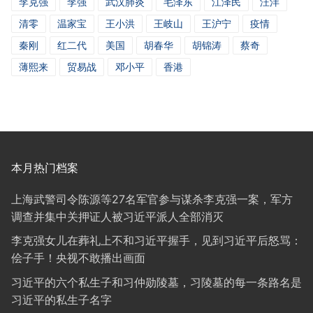
李克强
李强
武汉肺炎
毛泽东
江泽民
汪洋
清零
温家宝
王小洪
王岐山
王沪宁
疫情
秦刚
红二代
美国
胡春华
胡锦涛
蔡奇
薄熙来
贸易战
邓小平
香港
本月热门档案
上海武警司令陈源等27名军官参与谋杀李克强一案，军方
调查并集中关押证人被习近平派人全部消灭
李克强女儿在葬礼上不和习近平握手，见到习近平后怒骂：
侩子手！央视不敢播出画面
习近平的六个私生子和习仲勋陵墓，习陵墓的每一条路名是
习近平的私生子名字