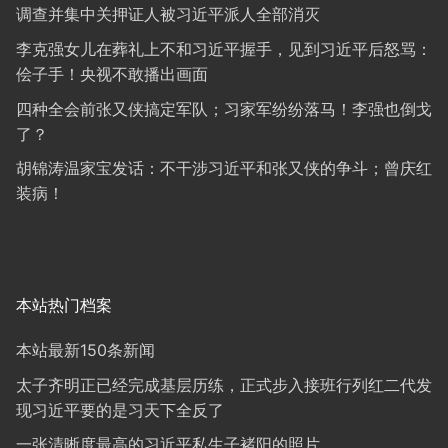
调查并集中关押证人被习近平派人全部消灭
李克强女儿在葬礼上不和习近平握手，见到习近平后怒骂：
侩子手！央视不敢播出画面
四种全会前张又侠搞定军队；习家军纷纷落马！李强也倒戈
了？
胡锦涛温家宝发话：不干涉习近平和张又侠的争斗；曾庆红
装病！
本站热门档案
本站最新150条新闻
太子齐明正已经完成基层历练，正式步入接班行列红二代发
现习近平要的是习天下全反了
一张清晰度最高的习近平私生子褚阳的照片