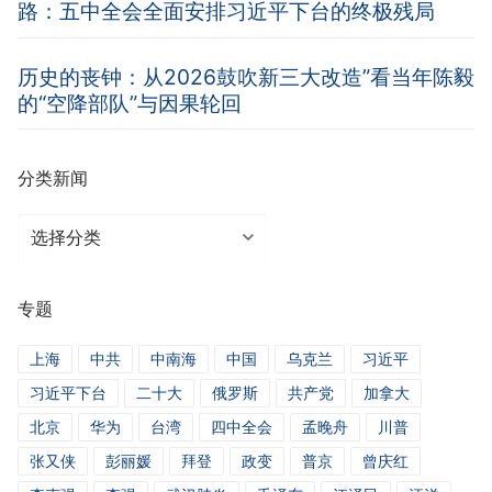
路：五中全会全面安排习近平下台的终极残局
历史的丧钟：从2026鼓吹新三大改造”看当年陈毅
的“空降部队”与因果轮回
分类新闻
分
类
新
专题
闻
上海
中共
中南海
中国
乌克兰
习近平
习近平下台
二十大
俄罗斯
共产党
加拿大
北京
华为
台湾
四中全会
孟晚舟
川普
张又侠
彭丽媛
拜登
政变
普京
曾庆红