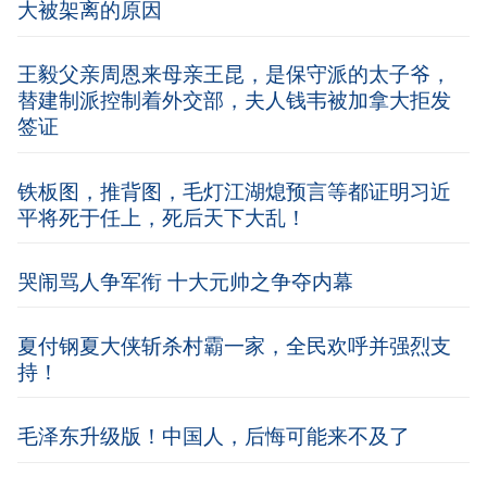
大被架离的原因
王毅父亲周恩来母亲王昆，是保守派的太子爷，
替建制派控制着外交部，夫人钱韦被加拿大拒发
签证
铁板图，推背图，毛灯江湖熄预言等都证明习近
平将死于任上，死后天下大乱！
哭闹骂人争军衔 十大元帅之争夺内幕
夏付钢夏大侠斩杀村霸一家，全民欢呼并强烈支
持！
毛泽东升级版！中国人，后悔可能来不及了