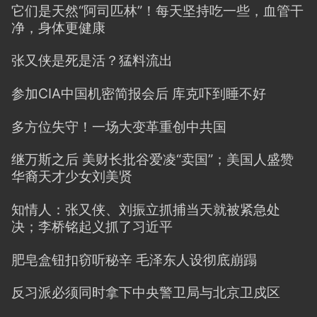
它们是天然“阿司匹林”！每天坚持吃一些，血管干
净，身体更健康
张又侠是死是活？猛料流出
参加CIA中国机密简报会后 库克吓到睡不好
多方位失守！一场大变革重创中共国
继万斯之后 美财长批谷爱凌“卖国”；美国人盛赞
华裔天才少女刘美贤
知情人：张又侠、刘振立抓捕当天就被紧急处
决；李桥铭起义抓了习近平
肥皂盒钮扣窃听秘辛 毛泽东人设彻底崩蹋
反习派必须同时拿下中央警卫局与北京卫戍区