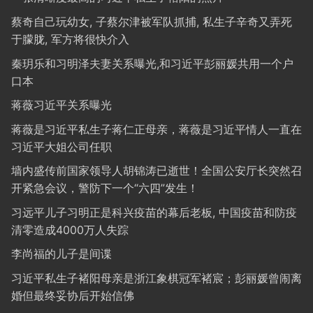
蔡奇自己玩幼女, 子蔡尔津被军队抓捕, 私生子辛奇又弄死
于朦胧, 军方将很快介入
秦玥乐和习明泽夫妻关系曝光,和习近平彭丽媛共用一个户
口本
蒋薇习近平关系曝光
蒋薇是习近平私生子蒋仁正母亲，蒋薇是习近平情人一直在
习近平大姐公司任职
墙内盛传前国家领导人胡锦涛已逝世！全国公安厅长突然召
开紧急会议，警防下一个“六四”发生！
习远平儿子习明正是科兴疫苗的幕后老板, 中国疫苗和防疫
清零造成4000万人失踪
李尚福的儿子是间谍
习近平私生子褚阳母亲是浙江象棋冠军褚宸；彭丽媛曾闹离
婚但最终妥协后开始信佛