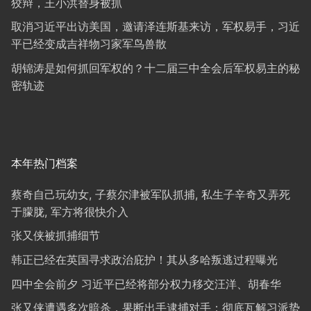
狡辩，王小洪替身被抓
取消习近平出访美国，邀请泽连斯基来访，军权易手，习近
平已经变成吉祥物习家军鸟兽散
胡锦涛是如何抓回军权的？十二届三中全会后军权易主的秘
密轨迹
本年热门档案
蔡奇自己玩幼女, 子蔡尔津被军队抓捕, 私生子辛奇又弄死
于朦胧, 军方将很快介入
张又侠被抓捕细节
韩正已经在英国寻求政治庇护！其从多哈叛逃过程曝光
四中全会前夕 习近平已经将部分权力移交汪洋、胡春华
张又侠遭遇多次暗杀，果断出手逮捕对手；彻底瓦解习派势