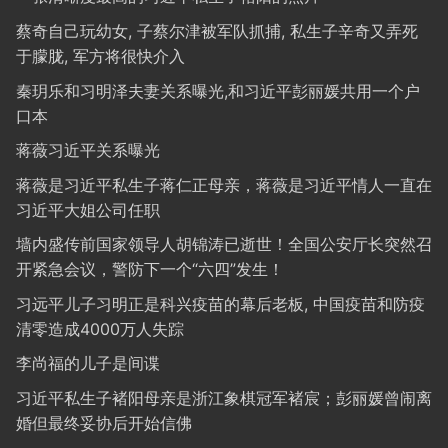
蔡奇自己玩幼女, 子蔡尔津被军队抓捕, 私生子辛奇又弄死
于朦胧, 军方将很快介入
秦玥乐和习明泽夫妻关系曝光,和习近平彭丽媛共用一个户
口本
蒋薇习近平关系曝光
蒋薇是习近平私生子蒋仁正母亲，蒋薇是习近平情人一直在
习近平大姐公司任职
墙内盛传前国家领导人胡锦涛已逝世！全国公安厅长突然召
开紧急会议，警防下一个“六四”发生！
习远平儿子习明正是科兴疫苗的幕后老板, 中国疫苗和防疫
清零造成4000万人失踪
李尚福的儿子是间谍
习近平私生子褚阳母亲是浙江象棋冠军褚宸；彭丽媛曾闹离
婚但最终妥协后开始信佛