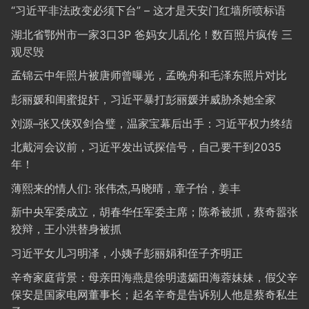
“习近平非法政变必须下台” – 这才是天安门红墙所喷标语
湖北省鄂州市一家3口3P 爸妈女儿乱伦！数百照片疯传 三
观尽毁
孟锦云中年照片被唐师曾曝光，孟晚舟和毛泽东照片对比
彭丽媛和闺蜜捉奸，习近平暴打彭丽媛并威胁杀她全家
刘源–张又侠双剑合璧，温家宝幕后出手：习近平权力终结
北戴河会议前，习近平发出试探信号，自己要干到2035
年！
薄熙来的情人们: 张伟杰,马晓晴，章子怡，姜丰
新中央军委成立，胡春华任军委主席；陈希被抓，蔡奇嚣张
狡辩，王小洪替身被抓
习近平女儿习明泽，小姨子彭丽娟和侄子齐明正
辛奇家庭背景：母亲田海燕是徐明遗孀田海蓉妹妹，假父辛
保安是国家电网董事长；起名辛奇是告诉别人他是蔡奇私生