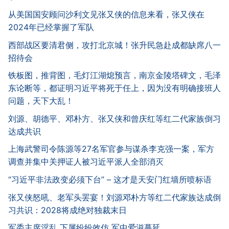
从美国国安顾问沙利文见张又侠的信息来看，张又侠在
2024年已经掌握了军队
西部战区要清君侧，攻打北京城！张升民急赴成都缺席八一
招待会
铁板图，推背图，毛灯江湖熄预言，南京金陵塔碑文，毛泽
东论断等，都证明习近平将死于任上，因为没有明确接班人
问题，天下大乱！
刘源、胡德平、邓朴方、张又侠和曾庆红等红二代家族倒习
达成共识
上海武警司令陈源等27名军官参与谋杀李克强一案，军方
调查并集中关押证人被习近平派人全部消灭
“习近平非法政变必须下台” – 这才是天安门红墙所喷标语
张又侠怒吼、老军头罢宴！刘源邓朴方等红二代家族达成倒
习共识：2028将成绝对独裁末日
军委主席淫乱 下属纷纷效仿 军中爱滋蔓延