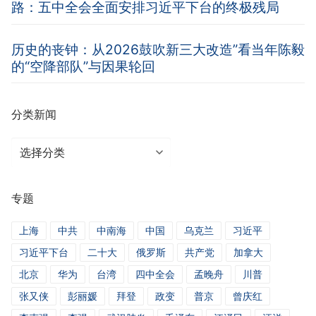
路：五中全会全面安排习近平下台的终极残局
历史的丧钟：从2026鼓吹新三大改造”看当年陈毅
的“空降部队”与因果轮回
分类新闻
分
类
新
专题
闻
上海
中共
中南海
中国
乌克兰
习近平
习近平下台
二十大
俄罗斯
共产党
加拿大
北京
华为
台湾
四中全会
孟晚舟
川普
张又侠
彭丽媛
拜登
政变
普京
曾庆红