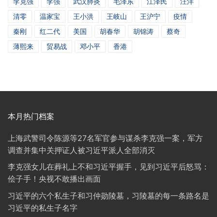
李克强
李强
武汉肺炎
毛泽东
江泽民
汪洋
清零
温家宝
王小洪
王岐山
王沪宁
疫情
秦刚
红二代
美国
胡春华
胡锦涛
蔡奇
薄熙来
贸易战
邓小平
香港
本月热门档案
上海武警司令陈源等27名军官参与谋杀李克强一案，军方
调查并集中关押证人被习近平派人全部消灭
李克强女儿在葬礼上不和习近平握手，见到习近平后怒骂：
侩子手！央视不敢播出画面
习近平的六个私生子和习仲勋陵墓，习陵墓的每一条路名是
习近平的私生子名字