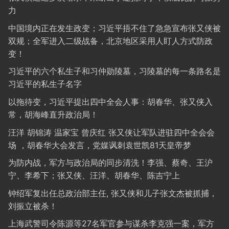
力
中国境内正在发生政变；习近平捂不住了急急宣布张又侠被
双规；全军进入二级战备，北京地区采用人盯人方式防政
变！
习近平的六个私生子和习仲勋陵墓，习陵墓的每一条路名是
习近平的私生子名字
以拖待变，习近平提出四中全会人事：胡春华、张又侠入
常，胡海峰直升政治局！
汪洋 胡锦涛 温家宝 曾庆红 张又侠让军队进驻四中全会会
场 ，胡春华大会发言，党媒讽刺袁世凯81天皇帝梦
为防内战，军方与政治局的同步清洗！李强、蔡奇、王沪
宁、李希下；张又侠、汪洋、胡春华、陈吉宁上
钟绍军复出任总政治部主任, 张又侠和儿子张文杰被抓捕，
刘振立被杀！
上海武警司令陈源等27名军官参与谋杀李克强一案，军方