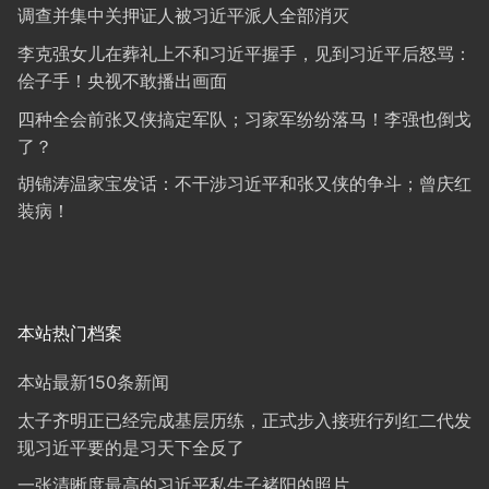
调查并集中关押证人被习近平派人全部消灭
李克强女儿在葬礼上不和习近平握手，见到习近平后怒骂：
侩子手！央视不敢播出画面
四种全会前张又侠搞定军队；习家军纷纷落马！李强也倒戈
了？
胡锦涛温家宝发话：不干涉习近平和张又侠的争斗；曾庆红
装病！
本站热门档案
本站最新150条新闻
太子齐明正已经完成基层历练，正式步入接班行列红二代发
现习近平要的是习天下全反了
一张清晰度最高的习近平私生子褚阳的照片