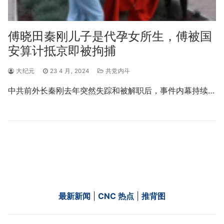
傅晓田秦刚儿子是代孕女所生，傅被国
安算计抵京即被拘捕
大纪元
23 4 月, 2024
共党内斗
中共前外长秦刚去年突然失踪和被解职后，事件内幕持续…
最新新闻
|
CNC 热点
|
推背图