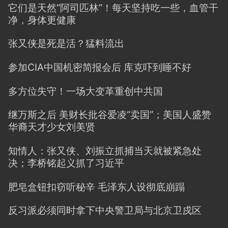
它们是天然“阿司匹林”！每天坚持吃一些，血管干
净，身体更健康
张又侠是死是活？猛料流出
参加CIA中国机密简报会后 库克吓到睡不好
多方位失守！一场大变革重创中共国
继万斯之后 美财长批谷爱凌“卖国”；美国人盛赞
华裔天才少女刘美贤
知情人：张又侠、刘振立抓捕当天就被紧急处
决；李桥铭起义抓了习近平
肥皂盒钮扣窃听秘辛 毛泽东人设彻底崩蹋
反习派必须同时拿下中央警卫局与北京卫戍区