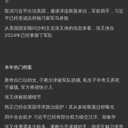
子
取消习近平出访美国，邀请泽连斯基来访，军权易手，习近
平已经变成吉祥物习家军鸟兽散
从美国国安顾问沙利文见张又侠的信息来看，张又侠在
2024年已经掌握了军队
本年热门档案
蔡奇自己玩幼女, 子蔡尔津被军队抓捕, 私生子辛奇又弄死
于朦胧, 军方将很快介入
张又侠被抓捕细节
韩正已经在英国寻求政治庇护！其从多哈叛逃过程曝光
四中全会前夕 习近平已经将部分权力移交汪洋、胡春华
张又侠遭遇多次暗杀，果断出手逮捕对手；彻底瓦解习派势