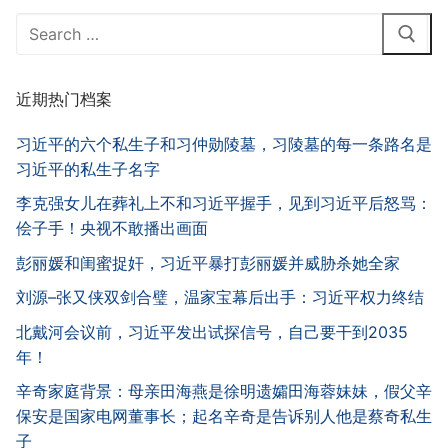
Search
for:
近期热门档案
习近平的六个私生子和习仲勋陵墓，习陵墓的每一条路名是
习近平的私生子名字
李克强女儿在葬礼上不和习近平握手，见到习近平后怒骂：
侩子手！央视不敢播出画面
彭丽媛和闺蜜捉奸，习近平暴打彭丽媛并威胁杀她全家
刘源–张又侠双剑合璧，温家宝幕后出手：习近平权力终结
北戴河会议前，习近平发出试探信号，自己要干到2035
年！
辛奇家庭背景：母亲田海燕是徐明遗孀田海蓉妹妹，假父辛
保安是国家电网董事长；起名辛奇是告诉别人他是蔡奇私生
子