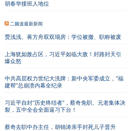
胡春华接班人地位
二频道最新新闻
贾浅浅、蒋方舟双双塌房：学位被撤、职称被废
上海犹如敌占区，习近平如临大敌！封路封天引
爆众怒
中共高层权力世纪大洗牌：新中央军委成立，“福
建帮”总崩溃内幕全纪录
习近平自封“历史终结者”，蔡奇免职、元老集体决
裂，五中全会全面逼习下台！
蔡奇去职中办主任，胡锦涛亲手封死儿子晋升