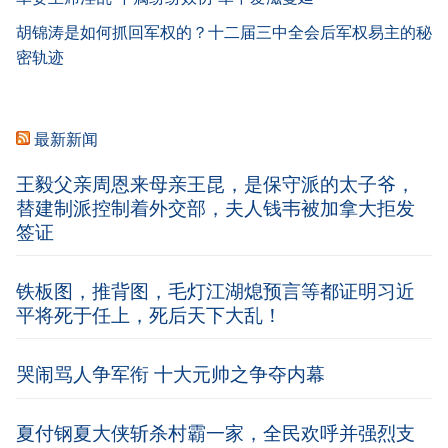
胡锦涛是如何抓回军权的？十二届三中全会后军权易主的秘
密轨迹
最新新闻
王毅父亲周恩来母亲王昆，是保守派的太子爷，
替建制派控制着外交部，夫人钱韦被加拿大拒发
签证
铁板图，推背图，毛灯江湖熄预言等都证明习近
平将死于任上，死后天下大乱！
哭闹骂人争军衔 十大元帅之争夺内幕
夏付钢夏大侠斩杀村霸一家，全民欢呼并强烈支