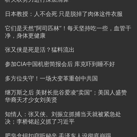
日本教授：人不会死 只是脱掉了肉体这件衣服
它们是天然“阿司匹林”！每天坚持吃一些，血管干
净，身体更健康
张又侠是死是活？猛料流出
参加CIA中国机密简报会后 库克吓到睡不好
多方位失守！一场大变革重创中共国
继万斯之后 美财长批谷爱凌“卖国”；美国人盛赞
华裔天才少女刘美贤
知情人：张又侠、刘振立抓捕当天就被紧急处
决；李桥铭起义抓了习近平
肥皂盒钮扣窃听秘辛 毛泽东人设彻底崩蹋