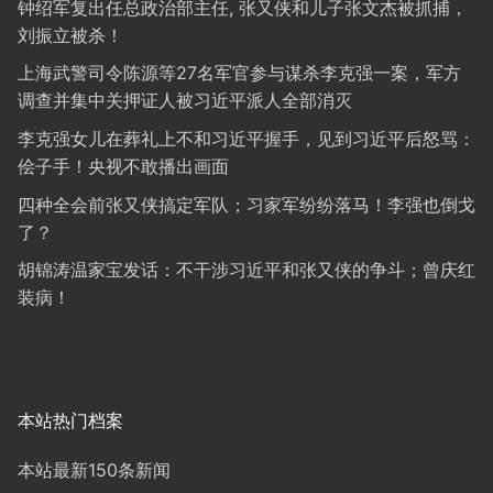
钟绍军复出任总政治部主任, 张又侠和儿子张文杰被抓捕，
刘振立被杀！
上海武警司令陈源等27名军官参与谋杀李克强一案，军方
调查并集中关押证人被习近平派人全部消灭
李克强女儿在葬礼上不和习近平握手，见到习近平后怒骂：
侩子手！央视不敢播出画面
四种全会前张又侠搞定军队；习家军纷纷落马！李强也倒戈
了？
胡锦涛温家宝发话：不干涉习近平和张又侠的争斗；曾庆红
装病！
本站热门档案
本站最新150条新闻