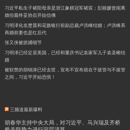
习近平私生子褚阳母亲是浙江象棋冠军褚宸；彭丽媛曾闹离
婚但最终妥协后开始信佛
习明泽化名楚晨和花旗银行前副总裁卢洪峰结婚；卢洪峰系
再婚前妻也是红后代
张又侠被抓捕细节
习明泽已经定居美国，已经和重庆书记袁家军儿子袁圣晰结
婚
被软禁的胡锦涛已经去世，宣布不宣布就在于拔管与不拔管
之间，习近平开始恐惧！
三频道最新爆料
胡春华主持中央大局，对习近平、马兴瑞及齐桥
桥关联势力进行深层清算