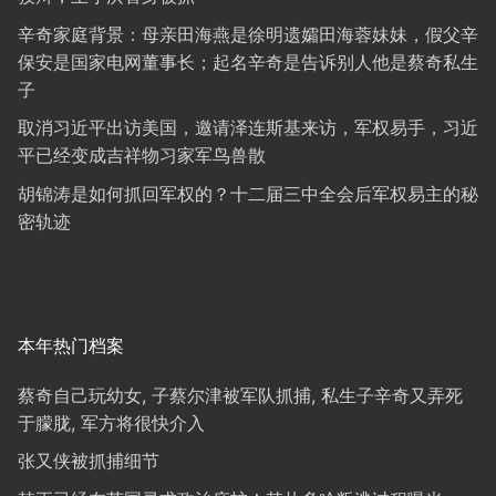
辛奇家庭背景：母亲田海燕是徐明遗孀田海蓉妹妹，假父辛
保安是国家电网董事长；起名辛奇是告诉别人他是蔡奇私生
子
取消习近平出访美国，邀请泽连斯基来访，军权易手，习近
平已经变成吉祥物习家军鸟兽散
胡锦涛是如何抓回军权的？十二届三中全会后军权易主的秘
密轨迹
本年热门档案
蔡奇自己玩幼女, 子蔡尔津被军队抓捕, 私生子辛奇又弄死
于朦胧, 军方将很快介入
张又侠被抓捕细节