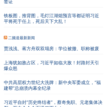
签证
铁板图，推背图，毛灯江湖熄预言等都证明习近
平将死于任上，死后天下大乱！
二频道最新新闻
贾浅浅、蒋方舟双双塌房：学位被撤、职称被废
上海犹如敌占区，习近平如临大敌！封路封天引
爆众怒
中共高层权力世纪大洗牌：新中央军委成立，“福
建帮”总崩溃内幕全纪录
习近平自封“历史终结者”，蔡奇免职、元老集体决