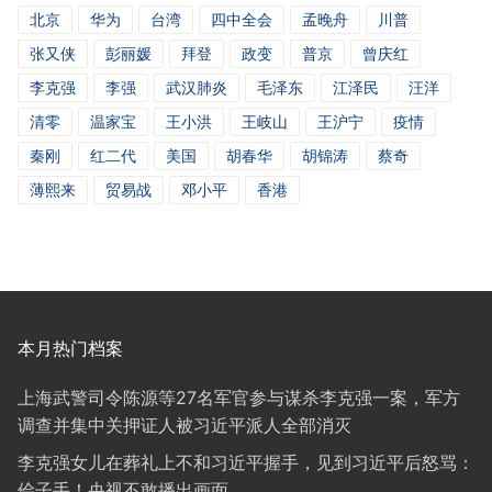
北京
华为
台湾
四中全会
孟晚舟
川普
张又侠
彭丽媛
拜登
政变
普京
曾庆红
李克强
李强
武汉肺炎
毛泽东
江泽民
汪洋
清零
温家宝
王小洪
王岐山
王沪宁
疫情
秦刚
红二代
美国
胡春华
胡锦涛
蔡奇
薄熙来
贸易战
邓小平
香港
本月热门档案
上海武警司令陈源等27名军官参与谋杀李克强一案，军方
调查并集中关押证人被习近平派人全部消灭
李克强女儿在葬礼上不和习近平握手，见到习近平后怒骂：
侩子手！央视不敢播出画面