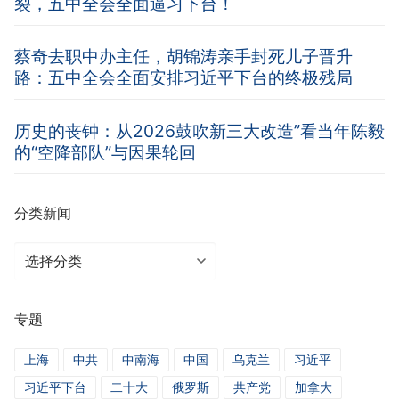
裂，五中全会全面逼习下台！
蔡奇去职中办主任，胡锦涛亲手封死儿子晋升
路：五中全会全面安排习近平下台的终极残局
历史的丧钟：从2026鼓吹新三大改造”看当年陈毅
的“空降部队”与因果轮回
分类新闻
分
类
新
专题
闻
上海
中共
中南海
中国
乌克兰
习近平
习近平下台
二十大
俄罗斯
共产党
加拿大