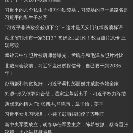
习近平的六个私生子和习仲勋陵墓，习陵墓的每一条路名是
习近平的私生子名字
“习近平非法政变必须下台” – 这才是天安门红墙所喷标语
湖北省鄂州市一家3口3P 爸妈女儿乱伦！数百照片疯传 三
观尽毁
孟锦云中年照片被唐师曾曝光，孟晚舟和毛泽东照片对比
北戴河会议前，习近平发出试探信号，自己要干到2035
年！
彭丽媛和闺蜜捉奸，习近平暴打彭丽媛并威胁杀她全家
刘源–张又侠双剑合璧，温家宝幕后出手：习近平权力终结
薄熙来的情人们: 张伟杰,马晓晴，章子怡，姜丰
习近平女儿习明泽，小姨子彭丽娟和侄子齐明正
新中央军委成立，胡春华任军委主席；陈希被抓，蔡奇嚣张
狡辩，王小洪替身被抓