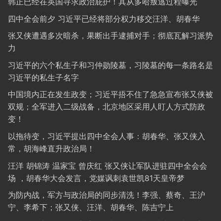
韩正已经在英国寻求政治庇护！其从多哈叛逃过程曝光
四中全会前夕 习近平已经将部分权力移交汪洋、胡春华
张又侠遭遇多次暗杀，果断出手逮捕对手；彻底瓦解习派势
力
习近平的六个私生子和习仲勋陵墓，习陵墓的每一条路名是
习近平的私生子名字
中国境内正在发生政变；习近平捂不住了急急宣布张又侠被
双规；全军进入二级战备，北京地区采用人盯人方式防政
变！
以拖待变，习近平提出四中全会人事：胡春华、张又侠入
常，胡海峰直升政治局！
汪洋 胡锦涛 温家宝 曾庆红 张又侠让军队进驻四中全会会
场 ，胡春华大会发言，党媒讽刺袁世凯81天皇帝梦
为防内战，军方与政治局的同步清洗！李强、蔡奇、王沪
宁、李希下；张又侠、汪洋、胡春华、陈吉宁上