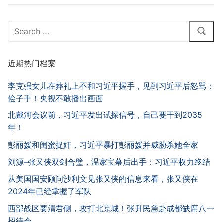
Search
for:
近期热门档案
李克强女儿在葬礼上不和习近平握手，见到习近平后怒骂：
侩子手！央视不敢播出画面
北戴河会议前，习近平发出试探信号，自己要干到2035
年！
彭丽媛和闺蜜捉奸，习近平暴打彭丽媛并威胁杀她全家
刘源–张又侠双剑合璧，温家宝幕后出手：习近平权力终结
从美国国安顾问沙利文见张又侠的信息来看，张又侠在
2024年已经掌握了军队
西部战区要清君侧，攻打北京城！张升民急赴成都缺席八一
招待会