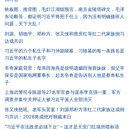
铁板图，推背图，毛灯江湖熄预言，南京金陵塔碑文，毛泽
东论断等，都证明习近平将死于任上，因为没有明确接班人
问题，天下大乱！
刘源、胡德平、邓朴方、张又侠和曾庆红等红二代家族倒习
达成共识
习近平的六个私生子和习仲勋陵墓，习陵墓的每一条路名是
习近平的私生子名字
辛奇家庭背景：母亲田海燕是徐明遗孀田海蓉妹妹，假父辛
保安是国家电网董事长；起名辛奇是告诉别人他是蔡奇私生
子
上海武警司令陈源等27名军官参与谋杀李克强一案，军方
调查并集中关押证人被习近平派人全部消灭
张又侠怒吼、老军头罢宴！刘源邓朴方等红二代家族达成倒
习共识：2028将成绝对独裁末日
“习近平非法政变必须下台” – 这才是天安门红墙所喷标语