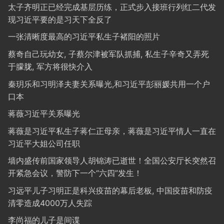
太子齐明正已经完成基层历练，正式步入接班行列红二代发
现习近平要的是习天下全反了
一张清晰度最高的习近平私生子褚阳的照片
蔡奇自己玩幼女, 子蔡尔津被军队抓捕, 私生子辛奇又弄死
于朦胧, 军方将很快介入
秦玥乐和习明泽夫妻关系曝光,和习近平彭丽媛共用一个户
口本
蒋薇习近平关系曝光
蒋薇是习近平私生子蒋仁正母亲，蒋薇是习近平情人一直在
习近平大姐公司任职
墙内盛传前国家领导人胡锦涛已逝世！全国公安厅长突然召
开紧急会议，警防下一个“六四”发生！
习远平儿子习明正是科兴疫苗的幕后老板, 中国疫苗和防疫
清零造成4000万人失踪
李尚福的儿子是间谍