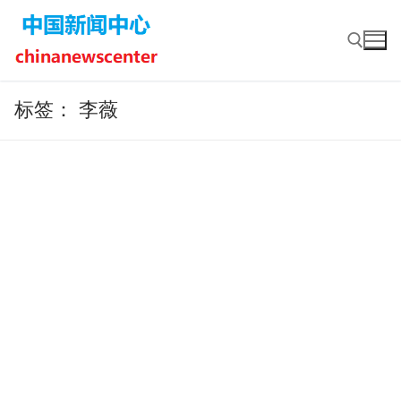
Skip
to
content
标签：
李薇
Search for: