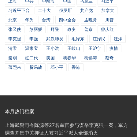
上海
中共
中南海
中国
乌克兰
习近平
习近平下台
二十大
俄罗斯
共产党
加拿大
北京
华为
台湾
四中全会
孟晚舟
川普
张又侠
彭丽媛
拜登
政变
普京
曾庆红
李克强
李强
武汉肺炎
毛泽东
江泽民
汪洋
清零
温家宝
王小洪
王岐山
王沪宁
疫情
秦刚
红二代
美国
胡春华
胡锦涛
蔡奇
薄熙来
贸易战
邓小平
香港
本月热门档案
上海武警司令陈源等27名军官参与谋杀李克强一案，军方
调查并集中关押证人被习近平派人全部消灭