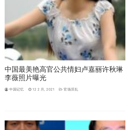
中国最美艳高官公共情妇卢嘉丽许秋琳
李薇照片曝光
中国记忆
12 2 月, 2021
官场淫乱