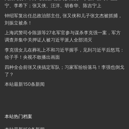
宁、李希下；张又侠、汪洋、胡春华、陈吉宁上
钟绍军复出任总政治部主任, 张又侠和儿子张文杰被抓捕，
刘振立被杀！
上海武警司令陈源等27名军官参与谋杀李克强一案，军方
调查并集中关押证人被习近平派人全部消灭
李克强女儿在葬礼上不和习近平握手，见到习近平后怒骂：
侩子手！央视不敢播出画面
四种全会前张又侠搞定军队；习家军纷纷落马！李强也倒戈
了？
本站最新150条新闻
本站热门档案