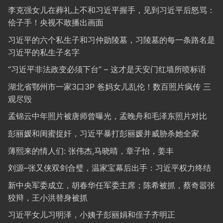
李克强女儿在葬礼上不和习近平握手，见到习近平后怒骂：
侩子手！央视不敢播出画面
习近平的六个私生子和习仲勋陵墓，习陵墓的每一条路名是
习近平的私生子名字
“习近平非法政变必须下台” – 这才是天安门红墙所喷标语
湖北省鄂州市一家3口3P 爸妈女儿乱伦！数百照片疯传 三
观尽毁
孟锦云中年照片被唐师曾曝光，孟晚舟和毛泽东照片对比
彭丽媛和闺蜜捉奸，习近平暴打彭丽媛并威胁杀她全家
薄熙来的情人们: 张伟杰,马晓晴，章子怡，姜丰
刘源–张又侠双剑合璧，温家宝幕后出手：习近平权力终结
新中央军委成立，胡春华任军委主席；陈希被抓，蔡奇嚣张
狡辩，王小洪替身被抓
习近平女儿习明泽，小姨子彭丽娟和侄子齐明正