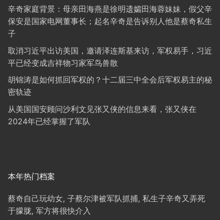
辛奇家庭背景：母亲田海燕是徐明遗孀田海蓉妹妹，假父辛
保安是国家电网董事长；起名辛奇是告诉别人他是蔡奇私生
子
取消习近平出访美国，邀请泽连斯基来访，军权易手，习近
平已经变成吉祥物习家军鸟兽散
胡锦涛是如何抓回军权的？十二届三中全会后军权易主的秘
密轨迹
从美国国安顾问沙利文见张又侠的信息来看，张又侠在
2024年已经掌握了军队
本年热门档案
蔡奇自己玩幼女, 子蔡尔津被军队抓捕, 私生子辛奇又弄死
于朦胧, 军方将很快介入