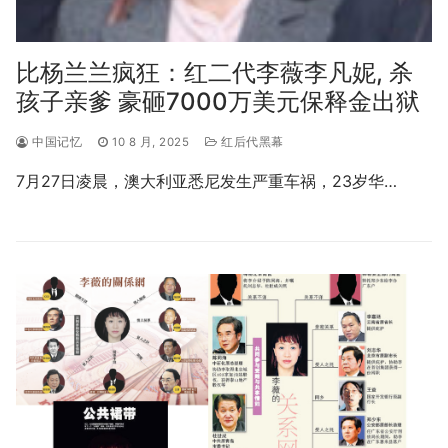
比杨兰兰疯狂：红二代李薇李凡妮, 杀
孩子亲爹 豪砸7000万美元保释金出狱
中国记忆
10 8 月, 2025
红后代黑幕
7月27日凌晨，澳大利亚悉尼发生严重车祸，23岁华…