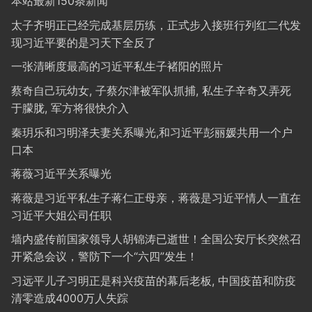
本站最新150条新闻
太子齐明正已经完成基层历练，正式步入接班行列红二代发
现习近平要的是习天下全反了
一张清晰度最高的习近平私生子褚阳的照片
蔡奇自己玩幼女, 子蔡尔津被军队抓捕, 私生子辛奇又弄死
于朦胧, 军方将很快介入
秦玥乐和习明泽夫妻关系曝光,和习近平彭丽媛共用一个户
口本
蒋薇习近平关系曝光
蒋薇是习近平私生子蒋仁正母亲，蒋薇是习近平情人一直在
习近平大姐公司任职
墙内盛传前国家领导人胡锦涛已逝世！全国公安厅长突然召
开紧急会议，警防下一个“六四”发生！
习远平儿子习明正是科兴疫苗的幕后老板, 中国疫苗和防疫
清零造成4000万人失踪