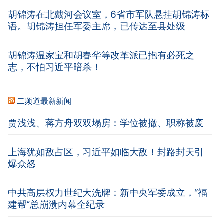
胡锦涛在北戴河会议室，6省市军队悬挂胡锦涛标
语。胡锦涛担任军委主席，已传达至县处级
胡锦涛温家宝和胡春华等改革派已抱有必死之
志，不怕习近平暗杀！
二频道最新新闻
贾浅浅、蒋方舟双双塌房：学位被撤、职称被废
上海犹如敌占区，习近平如临大敌！封路封天引
爆众怒
中共高层权力世纪大洗牌：新中央军委成立，“福
建帮”总崩溃内幕全纪录