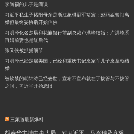
李尚福的儿子是间谍
习近平私生子褚阳母亲是浙江象棋冠军褚宸；彭丽媛曾闹离
婚但最终妥协后开始信佛
习明泽化名楚晨和花旗银行前副总裁卢洪峰结婚；卢洪峰系
再婚前妻也是红后代
张又侠被抓捕细节
习明泽已经定居美国，已经和重庆书记袁家军儿子袁圣晰结
婚
被软禁的胡锦涛已经去世，宣布不宣布就在于拔管与不拔管
之间，习近平开始恐惧！
三频道最新爆料
胡春华主持中央大局，对习近平、马兴瑞及齐桥