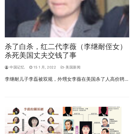
杀了白杀，红二代李薇（李继耐侄女）
杀死美国丈夫交钱了事
中国记忆
15 1 月, 2022
美国新闻
李继耐儿子李磊被双规，外甥女李薇在美国杀了人高价聘…