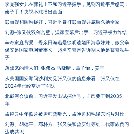
李克强女儿在葬礼上不和习近平握手，见到习近平后怒骂：
侩子手！央视不敢播出画面
彭丽媛和闺蜜捉奸，习近平暴打彭丽媛并威胁杀她全家
刘源–张又侠双剑合璧，温家宝幕后出手：习近平权力终结
辛奇家庭背景：母亲田海燕是徐明遗孀田海蓉妹妹，假父辛
保安是国家电网董事长；起名辛奇是告诉别人他是蔡奇私生
子
薄熙来的情人们: 张伟杰,马晓晴，章子怡，姜丰
从美国国安顾问沙利文见张又侠的信息来看，张又侠在
2024年已经掌握了军队
北戴河会议前，习近平发出试探信号，自己要干到2035
年！
孟锦云中年照片被唐师曾曝光，孟晚舟和毛泽东照片对比
刘源、胡德平、邓朴方、张又侠和曾庆红等红二代家族倒习
达成共识