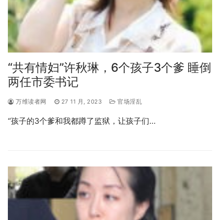
“共有情妇”许秋琳，6个孩子3个爹 睡倒
两任市委书记
万维读者网
27 11 月, 2023
官场淫乱
“孩子的3个爹和我都蹲了监狱，让孩子们…