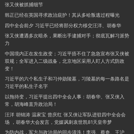
张又侠被抓捕细节
韩正已经在英国寻求政治庇护！其从多哈叛逃过程曝光
四中全会前夕 习近平已经将部分权力移交汪洋、胡春华
张又侠遭遇多次暗杀，果断出手逮捕对手；彻底瓦解习派势
力
中国境内正在发生政变；习近平捂不住了急急宣布张又侠被
双规；全军进入二级战备，北京地区采用人盯人方式防政
变！
习近平的六个私生子和习仲勋陵墓，习陵墓的每一条路名是
习近平的私生子名字
以拖待变，习近平提出四中全会人事：胡春华、张又侠入
常，胡海峰直升政治局！
汪洋 胡锦涛 温家宝 曾庆红 张又侠让军队进驻四中全会会
场 ，胡春华大会发言，党媒讽刺袁世凯81天皇帝梦
为防内战，军方与政治局的同步清洗！李强、蔡奇、王沪