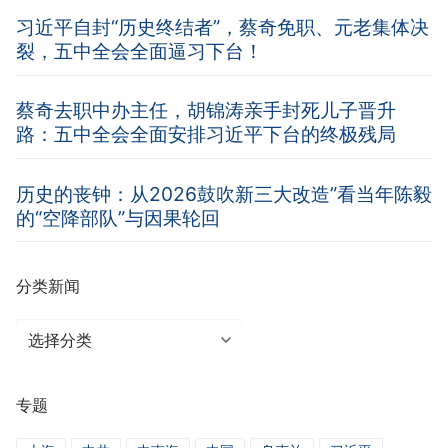
习近平自封“历史终结者”，蔡奇免职、元老集体决
裂，五中全会全面逼习下台！
蔡奇去职中办主任，胡锦涛亲手封死儿子晋升
路：五中全会全面安排习近平下台的终极残局
历史的丧钟：从2026鼓吹新三大改造”看当年陈毅
的“空降部队”与因果轮回
分类新闻
分
类
新
专题
闻