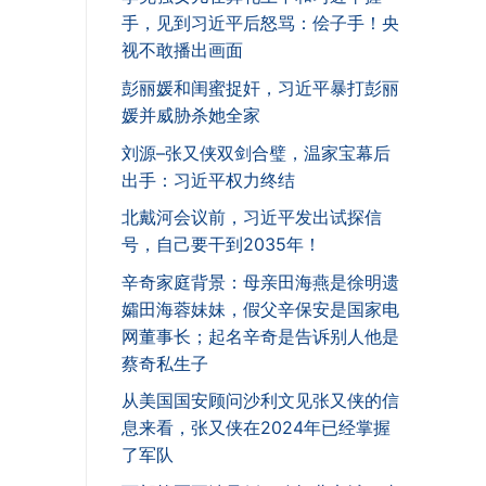
手，见到习近平后怒骂：侩子手！央
视不敢播出画面
彭丽媛和闺蜜捉奸，习近平暴打彭丽
媛并威胁杀她全家
刘源–张又侠双剑合璧，温家宝幕后
出手：习近平权力终结
北戴河会议前，习近平发出试探信
号，自己要干到2035年！
辛奇家庭背景：母亲田海燕是徐明遗
孀田海蓉妹妹，假父辛保安是国家电
网董事长；起名辛奇是告诉别人他是
蔡奇私生子
从美国国安顾问沙利文见张又侠的信
息来看，张又侠在2024年已经掌握
了军队