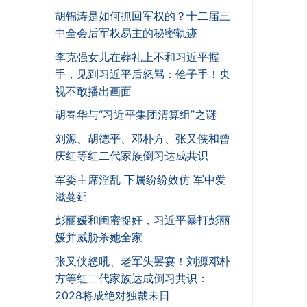
胡锦涛是如何抓回军权的？十二届三
中全会后军权易主的秘密轨迹
李克强女儿在葬礼上不和习近平握
手，见到习近平后怒骂：侩子手！央
视不敢播出画面
胡春华与“习近平集团清算组”之谜
刘源、胡德平、邓朴方、张又侠和曾
庆红等红二代家族倒习达成共识
军委主席淫乱 下属纷纷效仿 军中爱
滋蔓延
彭丽媛和闺蜜捉奸，习近平暴打彭丽
媛并威胁杀她全家
张又侠怒吼、老军头罢宴！刘源邓朴
方等红二代家族达成倒习共识：
2028将成绝对独裁末日