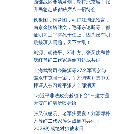
西部战区要清君侧，攻打北京城！张
升民急赴成都缺席八一招待会
铁板图，推背图，毛灯江湖熄预言，
南京金陵塔碑文，毛泽东论断等，都
证明习近平将死于任上，因为没有明
确接班人问题，天下大乱！
刘源、胡德平、邓朴方、张又侠和曾
庆红等红二代家族倒习达成共识
上海武警司令陈源等27名军官参与
谋杀李克强一案，军方调查并集中关
押证人被习近平派人全部消灭
“习近平非法政变必须下台” – 这才是
天安门红墙所喷标语
张又侠怒吼、老军头罢宴！刘源邓朴
方等红二代家族达成倒习共识：
2028将成绝对独裁末日