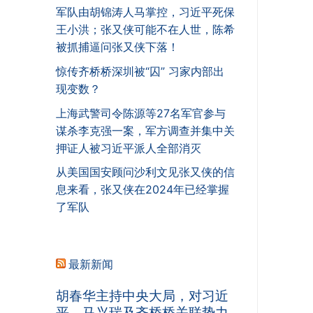
军队由胡锦涛人马掌控，习近平死保
王小洪；张又侠可能不在人世，陈希
被抓捕逼问张又侠下落！
惊传齐桥桥深圳被“囚” 习家内部出
现变数？
上海武警司令陈源等27名军官参与
谋杀李克强一案，军方调查并集中关
押证人被习近平派人全部消灭
从美国国安顾问沙利文见张又侠的信
息来看，张又侠在2024年已经掌握
了军队
最新新闻
胡春华主持中央大局，对习近
平、马兴瑞及齐桥桥关联势力