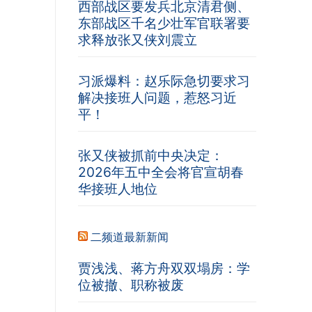
西部战区要发兵北京清君侧、
东部战区千名少壮军官联署要
求释放张又侠刘震立
习派爆料：赵乐际急切要求习
解决接班人问题，惹怒习近
平！
张又侠被抓前中央决定：
2026年五中全会将官宣胡春
华接班人地位
二频道最新新闻
贾浅浅、蒋方舟双双塌房：学
位被撤、职称被废