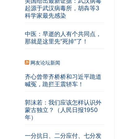
美国给出最新证据：武汉病毒
起源于武汉病毒所，胡犇等3
科学家最先感染
中医：早逝的人有个共同点，
那就是这里先“死掉”了！
网友论坛新闻
齐心曾带齐桥桥和习近平跪道
喊冤，跪拦王震轿车！
郭沫若：我们应该怎样认识外
蒙古独立？（人民日报1950
年）
一分抗日、二分应付、七分发