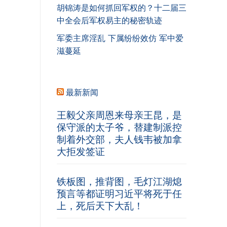
胡锦涛是如何抓回军权的？十二届三
中全会后军权易主的秘密轨迹
军委主席淫乱 下属纷纷效仿 军中爱
滋蔓延
最新新闻
王毅父亲周恩来母亲王昆，是
保守派的太子爷，替建制派控
制着外交部，夫人钱韦被加拿
大拒发签证
铁板图，推背图，毛灯江湖熄
预言等都证明习近平将死于任
上，死后天下大乱！