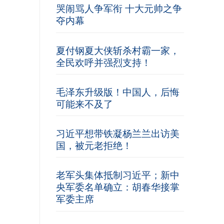
哭闹骂人争军衔 十大元帅之争
夺内幕
夏付钢夏大侠斩杀村霸一家，
全民欢呼并强烈支持！
毛泽东升级版！中国人，后悔
可能来不及了
习近平想带铁凝杨兰兰出访美
国，被元老拒绝！
老军头集体抵制习近平；新中
央军委名单确立：胡春华接掌
军委主席