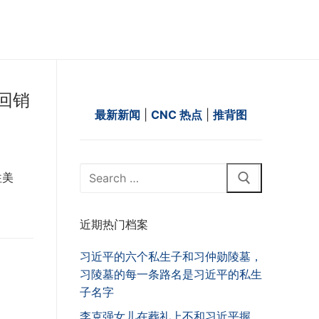
回销
最新新闻
|
CNC 热点
|
推背图
Search
往美
for:
近期热门档案
习近平的六个私生子和习仲勋陵墓，
习陵墓的每一条路名是习近平的私生
子名字
李克强女儿在葬礼上不和习近平握