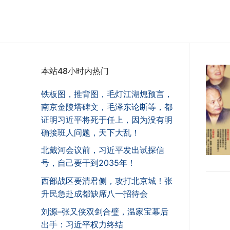
本站48小时内热门
铁板图，推背图，毛灯江湖熄预言，
南京金陵塔碑文，毛泽东论断等，都
证明习近平将死于任上，因为没有明
确接班人问题，天下大乱！
北戴河会议前，习近平发出试探信
号，自己要干到2035年！
西部战区要清君侧，攻打北京城！张
升民急赴成都缺席八一招待会
刘源–张又侠双剑合璧，温家宝幕后
出手：习近平权力终结