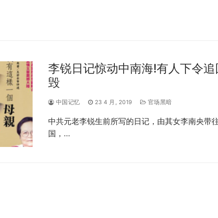
李锐日记惊动中南海!有人下令追
毁
中国记忆
23 4 月, 2019
官场黑暗
中共元老李锐生前所写的日记，由其女李南央带
国，…