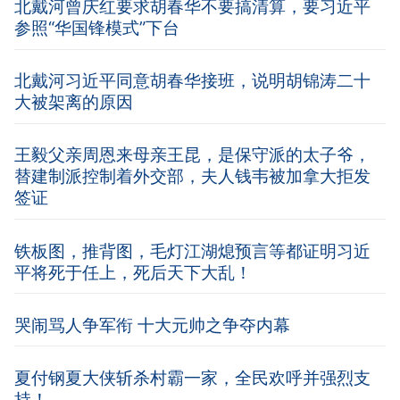
北戴河曾庆红要求胡春华不要搞清算，要习近平
参照“华国锋模式”下台
北戴河习近平同意胡春华接班，说明胡锦涛二十
大被架离的原因
王毅父亲周恩来母亲王昆，是保守派的太子爷，
替建制派控制着外交部，夫人钱韦被加拿大拒发
签证
铁板图，推背图，毛灯江湖熄预言等都证明习近
平将死于任上，死后天下大乱！
哭闹骂人争军衔 十大元帅之争夺内幕
夏付钢夏大侠斩杀村霸一家，全民欢呼并强烈支
持！