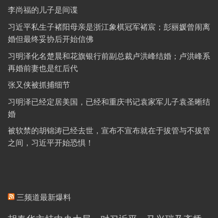
李尚福的儿子是间谍
习近平私生子褚阳母亲是浙江象棋冠军褚宸；彭丽媛曾闹离
婚但最终妥协后开始信佛
习明泽化名楚晨和花旗银行前副总裁卢洪峰结婚；卢洪峰系
再婚前妻也是红后代
张又侠被抓捕细节
习明泽已经定居美国，已经和重庆书记袁家军儿子袁圣晰结
婚
被软禁的胡锦涛已经去世，宣布不宣布就在于拔管与不拔管
之间，习近平开始恐惧！
三频道最新爆料