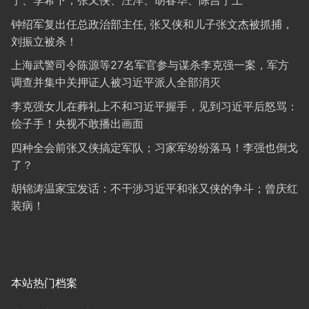
宁、李希下；张又侠、汪洋、胡春华、陈吉宁上
钟绍军复出任总政治部主任, 张又侠和儿子张文杰被抓捕，
刘振立被杀！
上海武警司令陈源等27名军官参与谋杀李克强一案，军方
调查并集中关押证人被习近平派人全部消灭
李克强女儿在葬礼上不和习近平握手，见到习近平后怒骂：
侩子手！央视不敢播出画面
四种全会前张又侠搞定军队；习家军纷纷落马！李强也倒戈
了？
胡锦涛温家宝发话：不干涉习近平和张又侠的争斗；曾庆红
装病！
本站热门档案