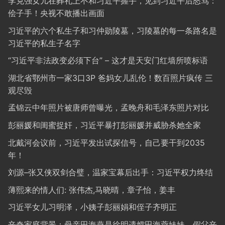
李克强女儿在葬礼上不和习近平握手，见到习近平后怒骂：
侩子手！央视不敢播出画面
习近平的六个私生子和习仲勋陵墓，习陵墓的每一条路名是
习近平的私生子名字
“习近平非法政变必须下台” – 这才是天安门红墙所喷标语
湖北省鄂州市一家3口3P 爸妈女儿乱伦！数百照片疯传 三
观尽毁
孟锦云中年照片被唐师曾曝光，孟晚舟和毛泽东照片对比
彭丽媛和闺蜜捉奸，习近平暴打彭丽媛并威胁杀她全家
北戴河会议前，习近平发出试探信号，自己要干到2035
年！
刘源–张又侠双剑合璧，温家宝幕后出手：习近平权力终结
薄熙来的情人们: 张伟杰,马晓晴，章子怡，姜丰
习近平女儿习明泽，小姨子彭丽娟和侄子齐明正
辛奇家庭背景：母亲田海燕是徐明遗孀田海蓉妹妹，假父辛