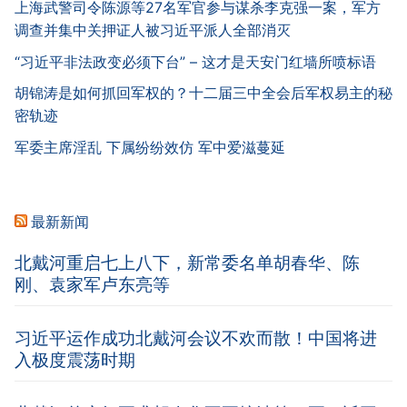
上海武警司令陈源等27名军官参与谋杀李克强一案，军方
调查并集中关押证人被习近平派人全部消灭
“习近平非法政变必须下台” – 这才是天安门红墙所喷标语
胡锦涛是如何抓回军权的？十二届三中全会后军权易主的秘
密轨迹
军委主席淫乱 下属纷纷效仿 军中爱滋蔓延
最新新闻
北戴河重启七上八下，新常委名单胡春华、陈
刚、袁家军卢东亮等
习近平运作成功北戴河会议不欢而散！中国将进
入极度震荡时期