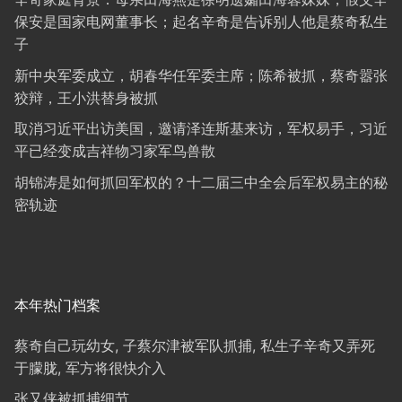
保安是国家电网董事长；起名辛奇是告诉别人他是蔡奇私生
子
新中央军委成立，胡春华任军委主席；陈希被抓，蔡奇嚣张
狡辩，王小洪替身被抓
取消习近平出访美国，邀请泽连斯基来访，军权易手，习近
平已经变成吉祥物习家军鸟兽散
胡锦涛是如何抓回军权的？十二届三中全会后军权易主的秘
密轨迹
本年热门档案
蔡奇自己玩幼女, 子蔡尔津被军队抓捕, 私生子辛奇又弄死
于朦胧, 军方将很快介入
张又侠被抓捕细节