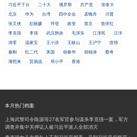
习近平下台
二十大
俄罗斯
共产党
加拿大
北京
华为
台湾
四中全会
孟晚舟
川普
张又侠
彭丽媛
拜登
政变
普京
曾庆红
李克强
李强
武汉肺炎
毛泽东
江泽民
汪洋
清零
温家宝
王小洪
王岐山
王沪宁
疫情
秦刚
红二代
美国
胡春华
胡锦涛
蔡奇
薄熙来
贸易战
邓小平
香港
本月热门档案
上海武警司令陈源等27名军官参与谋杀李克强一案，军方
调查并集中关押证人被习近平派人全部消灭