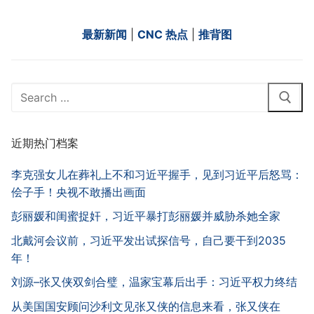
最新新闻
|
CNC 热点
|
推背图
Search
for:
近期热门档案
李克强女儿在葬礼上不和习近平握手，见到习近平后怒骂：
侩子手！央视不敢播出画面
彭丽媛和闺蜜捉奸，习近平暴打彭丽媛并威胁杀她全家
北戴河会议前，习近平发出试探信号，自己要干到2035
年！
刘源–张又侠双剑合璧，温家宝幕后出手：习近平权力终结
从美国国安顾问沙利文见张又侠的信息来看，张又侠在