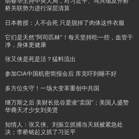
胡春华主持中央大局，对习近平、马兴瑞及齐桥
桥关联势力进行深层清算
日本教授：人不会死 只是脱掉了肉体这件衣服
它们是天然“阿司匹林”！每天坚持吃一些，血管干
净，身体更健康
张又侠是死是活？猛料流出
参加CIA中国机密简报会后 库克吓到睡不好
多方位失守！一场大变革重创中共国
继万斯之后 美财长批谷爱凌“卖国”；美国人盛赞
华裔天才少女刘美贤
知情人：张又侠、刘振立抓捕当天就被紧急处
决；李桥铭起义抓了习近平