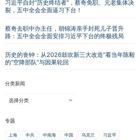
习近平自封“历史终结者”，蔡奇免职、元老集体决
裂，五中全会全面逼习下台！
蔡奇去职中办主任，胡锦涛亲手封死儿子晋升
路：五中全会全面安排习近平下台的终极残局
历史的丧钟：从2026鼓吹新三大改造”看当年陈毅
的“空降部队”与因果轮回
分类新闻
分
类
新
专题
闻
上海
中共
中南海
中国
乌克兰
习近平