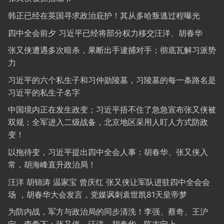
韩正已经在英国寻求政治庇护！其从多哈叛逃过程曝光
四中全会前夕 习近平已经将部分权力移交汪洋、胡春华
张又侠遭遇多次暗杀，果断出手逮捕对手；彻底瓦解习派势
力
习近平的六个私生子和习仲勋陵墓，习陵墓的每一条路名是
习近平的私生子名字
中国境内正在发生政变；习近平捂不住了急急宣布张又侠被
双规；全军进入二级战备，北京地区采用人盯人方式防政
变！
以拖待变，习近平提出四中全会人事：胡春华、张又侠入
常，胡海峰直升政治局！
汪洋 胡锦涛 温家宝 曾庆红 张又侠让军队进驻四中全会会
场 ，胡春华大会发言，党媒讽刺袁世凯81天皇帝梦
为防内战，军方与政治局的同步清洗！李强、蔡奇、王沪