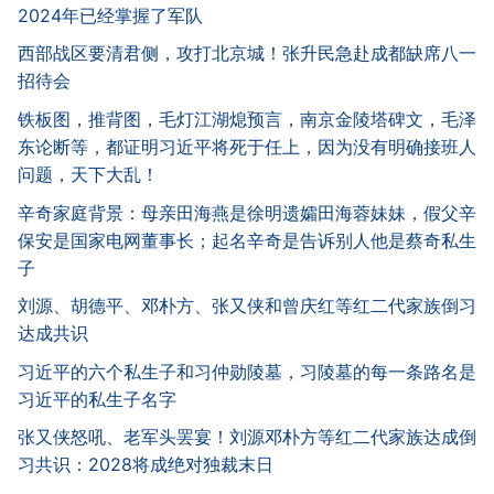
2024年已经掌握了军队
西部战区要清君侧，攻打北京城！张升民急赴成都缺席八一
招待会
铁板图，推背图，毛灯江湖熄预言，南京金陵塔碑文，毛泽
东论断等，都证明习近平将死于任上，因为没有明确接班人
问题，天下大乱！
辛奇家庭背景：母亲田海燕是徐明遗孀田海蓉妹妹，假父辛
保安是国家电网董事长；起名辛奇是告诉别人他是蔡奇私生
子
刘源、胡德平、邓朴方、张又侠和曾庆红等红二代家族倒习
达成共识
习近平的六个私生子和习仲勋陵墓，习陵墓的每一条路名是
习近平的私生子名字
张又侠怒吼、老军头罢宴！刘源邓朴方等红二代家族达成倒
习共识：2028将成绝对独裁末日