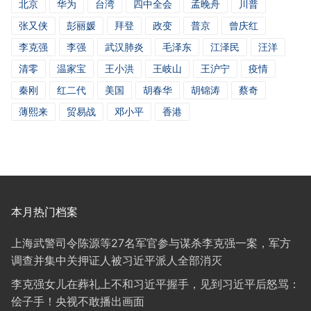
北京
华为
台湾
四中全会
孟晚舟
川普
张又侠
彭丽媛
拜登
政变
普京
曾庆红
李克强
李强
武汉肺炎
毛泽东
江泽民
汪洋
清零
温家宝
王小洪
王岐山
王沪宁
疫情
秦刚
红二代
美国
胡春华
胡锦涛
蔡奇
薄熙来
贸易战
邓小平
香港
本月热门档案
上海武警司令陈源等27名军官参与谋杀李克强一案，军方
调查并集中关押证人被习近平派人全部消灭
李克强女儿在葬礼上不和习近平握手，见到习近平后怒骂：
侩子手！央视不敢播出画面