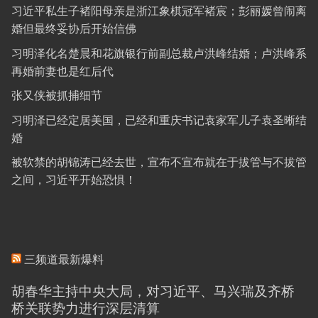
习近平私生子褚阳母亲是浙江象棋冠军褚宸；彭丽媛曾闹离
婚但最终妥协后开始信佛
习明泽化名楚晨和花旗银行前副总裁卢洪峰结婚；卢洪峰系
再婚前妻也是红后代
张又侠被抓捕细节
习明泽已经定居美国，已经和重庆书记袁家军儿子袁圣晰结
婚
被软禁的胡锦涛已经去世，宣布不宣布就在于拔管与不拔管
之间，习近平开始恐惧！
三频道最新爆料
胡春华主持中央大局，对习近平、马兴瑞及齐桥
桥关联势力进行深层清算