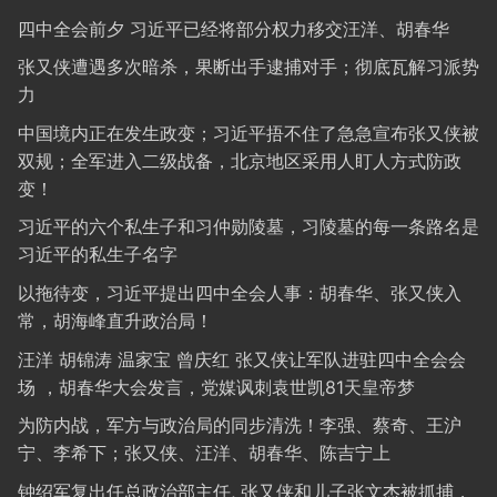
四中全会前夕 习近平已经将部分权力移交汪洋、胡春华
张又侠遭遇多次暗杀，果断出手逮捕对手；彻底瓦解习派势
力
中国境内正在发生政变；习近平捂不住了急急宣布张又侠被
双规；全军进入二级战备，北京地区采用人盯人方式防政
变！
习近平的六个私生子和习仲勋陵墓，习陵墓的每一条路名是
习近平的私生子名字
以拖待变，习近平提出四中全会人事：胡春华、张又侠入
常，胡海峰直升政治局！
汪洋 胡锦涛 温家宝 曾庆红 张又侠让军队进驻四中全会会
场 ，胡春华大会发言，党媒讽刺袁世凯81天皇帝梦
为防内战，军方与政治局的同步清洗！李强、蔡奇、王沪
宁、李希下；张又侠、汪洋、胡春华、陈吉宁上
钟绍军复出任总政治部主任, 张又侠和儿子张文杰被抓捕，