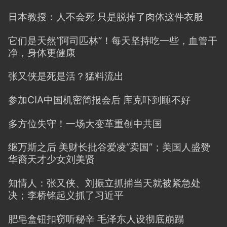
日本教授：人不会死 只是脱掉了肉体这件衣服
它们是天然“阿司匹林”！每天坚持吃一些，血管干
净，身体更健康
张又侠是死是活？猛料流出
参加CIA中国机密简报会后 库克吓到睡不好
多方位失守！一场大变革重创中共国
继万斯之后 美财长批谷爱凌“卖国”；美国人盛赞
华裔天才少女刘美贤
知情人：张又侠、刘振立抓捕当天就被紧急处
决；李桥铭起义抓了习近平
肥皂盒钮扣窃听秘辛 毛泽东人设彻底崩蹋