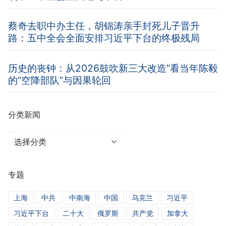
蔡奇去职中办主任，胡锦涛亲手封死儿子晋升
路：五中全会全面安排习近平下台的终极残局
历史的丧钟：从2026鼓吹新三大改造”看当年陈毅
的“空降部队”与因果轮回
分类新闻
分
类
新
专题
闻
上海
中共
中南海
中国
乌克兰
习近平
习近平下台
二十大
俄罗斯
共产党
加拿大