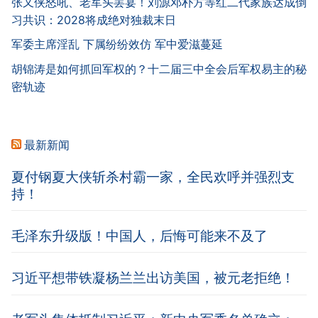
张又侠怒吼、老军头罢宴！刘源邓朴方等红二代家族达成倒
习共识：2028将成绝对独裁末日
军委主席淫乱 下属纷纷效仿 军中爱滋蔓延
胡锦涛是如何抓回军权的？十二届三中全会后军权易主的秘
密轨迹
最新新闻
夏付钢夏大侠斩杀村霸一家，全民欢呼并强烈支
持！
毛泽东升级版！中国人，后悔可能来不及了
习近平想带铁凝杨兰兰出访美国，被元老拒绝！