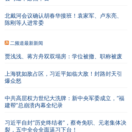
北戴河会议确认胡春华接班！袁家军、卢东亮、
陈刚等人进常委
二频道最新新闻
贾浅浅、蒋方舟双双塌房：学位被撤、职称被废
上海犹如敌占区，习近平如临大敌！封路封天引
爆众怒
中共高层权力世纪大洗牌：新中央军委成立，“福
建帮”总崩溃内幕全纪录
习近平自封“历史终结者”，蔡奇免职、元老集体决
裂，五中全会全面逼习下台！