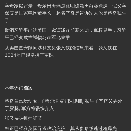
辛奇家庭背景：母亲田海燕是徐明遗孀田海蓉妹妹，假父辛
保安是国家电网董事长；起名辛奇是告诉别人他是蔡奇私生
子
取消习近平出访美国，邀请泽连斯基来访，军权易手，习近
平已经变成吉祥物习家军鸟兽散
从美国国安顾问沙利文见张又侠的信息来看，张又侠在
2024年已经掌握了军队
本年热门档案
蔡奇自己玩幼女, 子蔡尔津被军队抓捕, 私生子辛奇又弄死
于朦胧, 军方将很快介入
张又侠被抓捕细节
韩正已经在英国寻求政治庇护！其从多哈叛逃过程曝光