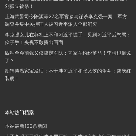
刘振立被杀！
上海武警司令陈源等27名军官参与谋杀李克强一案，军方
调查并集中关押证人被习近平派人全部消灭
李克强女儿在葬礼上不和习近平握手，见到习近平后怒骂：
侩子手！央视不敢播出画面
四种全会前张又侠搞定军队；习家军纷纷落马！李强也倒戈
了？
胡锦涛温家宝发话：不干涉习近平和张又侠的争斗；曾庆红
装病！
本站热门档案
本站最新150条新闻