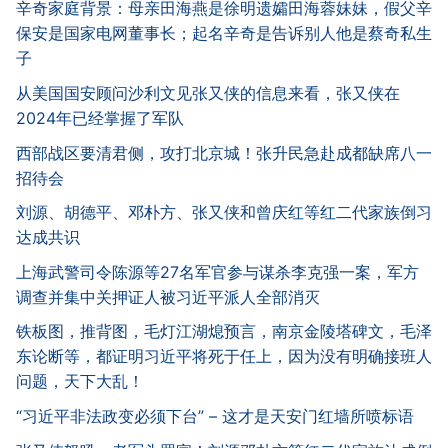
辛奇家庭背景：母亲田海燕是徐明遗孀田海蓉妹妹，假父辛
保安是国家电网董事长；起名辛奇是告诉别人他是蔡奇私生
子
从美国国安顾问沙利文见张又侠的信息来看，张又侠在
2024年已经掌握了军队
西部战区要清君侧，攻打北京城！张升民急赴成都缺席八一
招待会
刘源、胡德平、邓朴方、张又侠和曾庆红等红二代家族倒习
达成共识
上海武警司令陈源等27名军官参与谋杀李克强一案，军方
调查并集中关押证人被习近平派人全部消灭
铁板图，推背图，毛灯江湖熄预言，南京金陵塔碑文，毛泽
东论断等，都证明习近平将死于任上，因为没有明确接班人
问题，天下大乱！
“习近平非法政变必须下台” – 这才是天安门红墙所喷标语