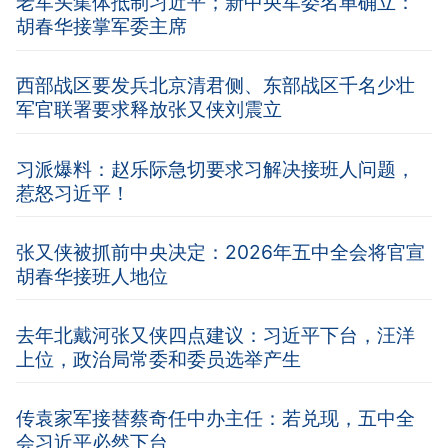
老军头集体抵制习近平；新中央军委名单确立：
胡春华接掌军委主席
西部战区要发兵北京清君侧、东部战区千名少壮
军官联署要求释放张又侠刘震立
习派爆料：赵乐际急切要求习解决接班人问题，
惹怒习近平！
张又侠被抓前中央决定：2026年五中全会将官宣
胡春华接班人地位
去年北戴河张又侠四点建议：习近平下台，汪洋
上位，政治局常委和委员选举产生
传袁家军接替蔡奇任中办主任：若兑现，五中全
会习近平必然下台