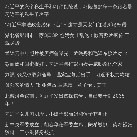
习近平的六个私生子和习仲勋陵墓，习陵墓的每一条路名是
习近平的私生子名字
“习近平非法政变必须下台” – 这才是天安门红墙所喷标语
湖北省鄂州市一家3口3P 爸妈女儿乱伦！数百照片疯传 三
观尽毁
孟锦云中年照片被唐师曾曝光，孟晚舟和毛泽东照片对比
彭丽媛和闺蜜捉奸，习近平暴打彭丽媛并威胁杀她全家
刘源–张又侠双剑合璧，温家宝幕后出手：习近平权力终结
薄熙来的情人们: 张伟杰,马晓晴，章子怡，姜丰
北戴河会议前，习近平发出试探信号，自己要干到2035
年！
习近平女儿习明泽，小姨子彭丽娟和侄子齐明正
新中央军委成立，胡春华任军委主席；陈希被抓，蔡奇嚣张
狡辩，王小洪替身被抓