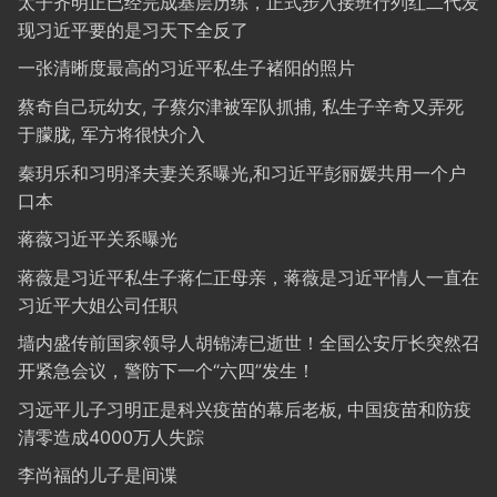
太子齐明正已经完成基层历练，正式步入接班行列红二代发
现习近平要的是习天下全反了
一张清晰度最高的习近平私生子褚阳的照片
蔡奇自己玩幼女, 子蔡尔津被军队抓捕, 私生子辛奇又弄死
于朦胧, 军方将很快介入
秦玥乐和习明泽夫妻关系曝光,和习近平彭丽媛共用一个户
口本
蒋薇习近平关系曝光
蒋薇是习近平私生子蒋仁正母亲，蒋薇是习近平情人一直在
习近平大姐公司任职
墙内盛传前国家领导人胡锦涛已逝世！全国公安厅长突然召
开紧急会议，警防下一个“六四”发生！
习远平儿子习明正是科兴疫苗的幕后老板, 中国疫苗和防疫
清零造成4000万人失踪
李尚福的儿子是间谍