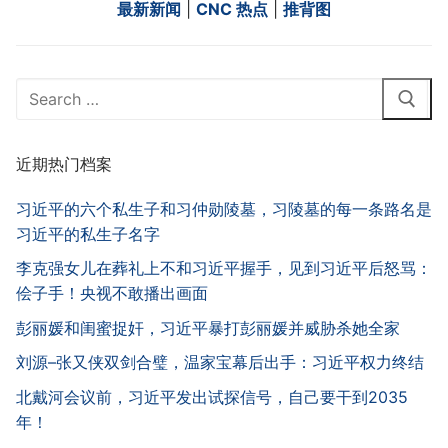
最新新闻
|
CNC 热点
|
推背图
Search
for:
近期热门档案
习近平的六个私生子和习仲勋陵墓，习陵墓的每一条路名是
习近平的私生子名字
李克强女儿在葬礼上不和习近平握手，见到习近平后怒骂：
侩子手！央视不敢播出画面
彭丽媛和闺蜜捉奸，习近平暴打彭丽媛并威胁杀她全家
刘源–张又侠双剑合璧，温家宝幕后出手：习近平权力终结
北戴河会议前，习近平发出试探信号，自己要干到2035
年！