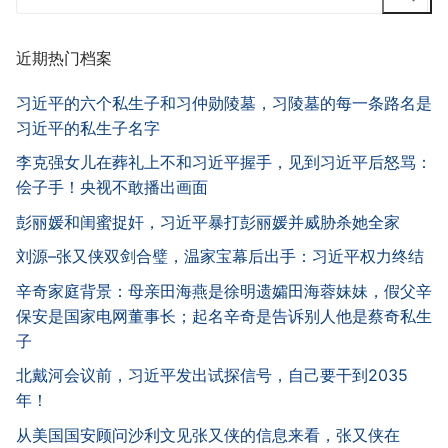
for:
近期热门档案
习近平的六个私生子和习仲勋陵墓，习陵墓的每一条路名是
习近平的私生子名字
李克强女儿在葬礼上不和习近平握手，见到习近平后怒骂：
侩子手！央视不敢播出画面
彭丽媛和闺蜜捉奸，习近平暴打彭丽媛并威胁杀她全家
刘源–张又侠双剑合璧，温家宝幕后出手：习近平权力终结
辛奇家庭背景：母亲田海燕是徐明遗孀田海蓉妹妹，假父辛
保安是国家电网董事长；起名辛奇是告诉别人他是蔡奇私生
子
北戴河会议前，习近平发出试探信号，自己要干到2035
年！
从美国国安顾问沙利文见张又侠的信息来看，张又侠在