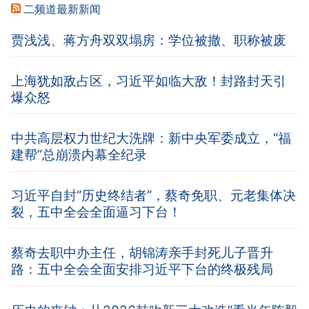
二频道最新新闻
贾浅浅、蒋方舟双双塌房：学位被撤、职称被废
上海犹如敌占区，习近平如临大敌！封路封天引
爆众怒
中共高层权力世纪大洗牌：新中央军委成立，“福
建帮”总崩溃内幕全纪录
习近平自封“历史终结者”，蔡奇免职、元老集体决
裂，五中全会全面逼习下台！
蔡奇去职中办主任，胡锦涛亲手封死儿子晋升
路：五中全会全面安排习近平下台的终极残局