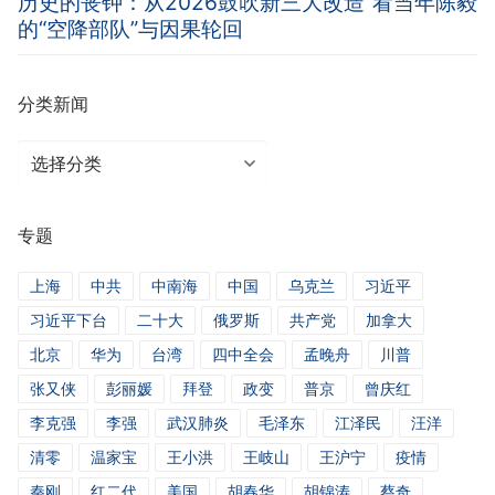
历史的丧钟：从2026鼓吹新三大改造”看当年陈毅
的“空降部队”与因果轮回
分类新闻
分
类
新
专题
闻
上海
中共
中南海
中国
乌克兰
习近平
习近平下台
二十大
俄罗斯
共产党
加拿大
北京
华为
台湾
四中全会
孟晚舟
川普
张又侠
彭丽媛
拜登
政变
普京
曾庆红
李克强
李强
武汉肺炎
毛泽东
江泽民
汪洋
清零
温家宝
王小洪
王岐山
王沪宁
疫情
秦刚
红二代
美国
胡春华
胡锦涛
蔡奇