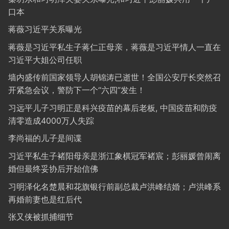
口本
蒋薇习近平关系曝光
蒋薇是习近平私生子蒋仁正母亲，蒋薇是习近平情人一直在
习近平大姐公司任职
墙内盛传前国家领导人胡锦涛已逝世！全国公安厅长突然召
开紧急会议，警防下一个“六四”发生！
习远平儿子习明正是科兴疫苗的幕后老板, 中国疫苗和防疫
清零造成4000万人失踪
李尚福的儿子是间谍
习近平私生子褚阳母亲是浙江象棋冠军褚宸；彭丽媛曾闹离
婚但最终妥协后开始信佛
习明泽化名楚晨和花旗银行前副总裁卢洪峰结婚；卢洪峰系
再婚前妻也是红后代
张又侠被抓捕细节