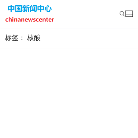
Skip
to
content
标签：
核酸
Search for: