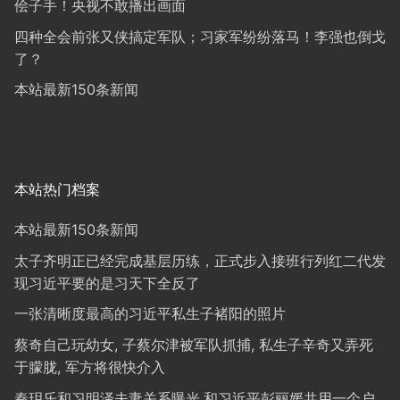
侩子手！央视不敢播出画面
四种全会前张又侠搞定军队；习家军纷纷落马！李强也倒戈
了？
本站最新150条新闻
本站热门档案
本站最新150条新闻
太子齐明正已经完成基层历练，正式步入接班行列红二代发
现习近平要的是习天下全反了
一张清晰度最高的习近平私生子褚阳的照片
蔡奇自己玩幼女, 子蔡尔津被军队抓捕, 私生子辛奇又弄死
于朦胧, 军方将很快介入
秦玥乐和习明泽夫妻关系曝光,和习近平彭丽媛共用一个户