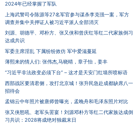
2024年已经掌握了军队
上海武警司令陈源等27名军官参与谋杀李克强一案，军方
调查并集中关押证人被习近平派人全部消灭
刘源、胡德平、邓朴方、张又侠和曾庆红等红二代家族倒习
达成共识
军委主席淫乱 下属纷纷效仿 军中爱滋蔓延
薄熙来的情人们: 张伟杰,马晓晴，章子怡，姜丰
“习近平非法政变必须下台” – 这才是天安门红墙所喷标语
西部战区要清君侧，攻打北京城！张升民急赴成都缺席八一
招待会
孟锦云中年照片被唐师曾曝光，孟晚舟和毛泽东照片对比
张又侠怒吼、老军头罢宴！刘源邓朴方等红二代家族达成倒
习共识：2028将成绝对独裁末日