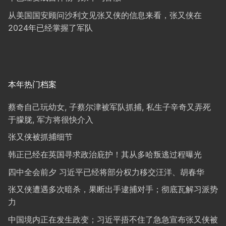
从美国国安顾问沙利文见张又侠的信息来看，张又侠在
2024年已经掌握了军队
本年热门档案
蔡奇自己玩幼女, 子蔡尔津被军队抓捕, 私生子辛奇又弄死
于朦胧, 军方将很快介入
张又侠被抓捕细节
韩正已经在英国寻求政治庇护！其从多哈叛逃过程曝光
四中全会前夕 习近平已经将部分权力移交汪洋、胡春华
张又侠遭遇多次暗杀，果断出手逮捕对手；彻底瓦解习派势
力
中国境内正在发生政变；习近平捂不住了急急宣布张又侠被