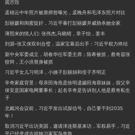
观尽毁
孟锦云中年照片被唐师曾曝光，孟晚舟和毛泽东照片对比
彭丽媛和闺蜜捉奸，习近平暴打彭丽媛并威胁杀她全家
薄熙来的情人们: 张伟杰,马晓晴，章子怡，姜丰
刘源–张又侠双剑合璧，温家宝幕后出手：习近平权力终结
新中央军委成立，胡春华任军委主席；陈希被抓，蔡奇嚣张
狡辩，王小洪替身被抓
习近平女儿习明泽，小姨子彭丽娟和侄子齐明正
辛奇家庭背景：母亲田海燕是徐明遗孀田海蓉妹妹，假父辛
保安是国家电网董事长；起名辛奇是告诉别人他是蔡奇私生
子
北戴河会议前，习近平发出试探信号，自己要干到2035
年！
取消习近平出访美国，邀请泽连斯基来访，军权易手，习近
平已经变成吉祥物习家军鸟兽散