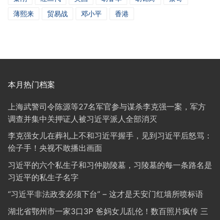
薄熙来
贸易战
邓小平
香港
本月热门档案
上海武警司令陈源等27名军官参与谋杀李克强一案，军方
调查并集中关押证人被习近平派人全部消灭
李克强女儿在葬礼上不和习近平握手，见到习近平后怒骂：
侩子手！央视不敢播出画面
习近平的六个私生子和习仲勋陵墓，习陵墓的每一条路名是
习近平的私生子名字
“习近平非法政变必须下台” – 这才是天安门红墙所喷标语
湖北省鄂州市一家3口3P 爸妈女儿乱伦！数百照片疯传 三