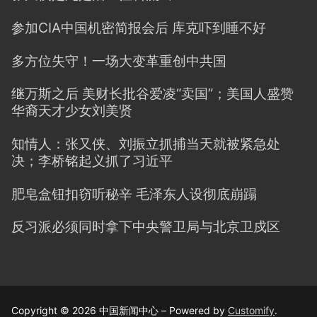
参加CIA中国机密简报会后 库克吓到睡不好
多方位失守！一场大变革重创中共国
继万斯之后 美财长批谷爱凌“卖国”；美国人盛赞
华裔天才少女刘美贤
知情人：张又侠、刘振立抓捕当天就被紧急处
决；李桥铭起义抓了习近平
肥皂盒钮扣窃听秘辛 毛泽东人设彻底崩蹋
反习派必须同时拿下中央警卫局与北京卫戍区
Copyright © 2026 中国新闻中心 – Powered by
Customify
.