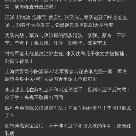
常，胡海峰直升政治局！
汪洋 胡锦涛 温家宝 曾庆红 张又侠让军队进驻四中全会会
场 ，胡春华大会发言，党媒讽刺袁世凯81天皇帝梦
为防内战，军方与政治局的同步清洗！李强、蔡奇、王沪
宁、李希下；张又侠、汪洋、胡春华、陈吉宁上
钟绍军复出任总政治部主任, 张又侠和儿子张文杰被抓捕，
刘振立被杀！
上海武警司令陈源等27名军官参与谋杀李克强一案，军方
调查并集中关押证人被习近平派人全部消灭
李克强女儿在葬礼上不和习近平握手，见到习近平后怒骂：
侩子手！央视不敢播出画面
四种全会前张又侠搞定军队；习家军纷纷落马！李强也倒戈
了？
胡锦涛温家宝发话：不干涉习近平和张又侠的争斗；曾庆红
装病！