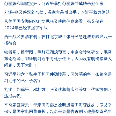
彭丽媛和闺蜜捉奸，习近平暴打彭丽媛并威胁杀她全家
刘源–张又侠双剑合璧，温家宝幕后出手：习近平权力终结
从美国国安顾问沙利文见张又侠的信息来看，张又侠在
2024年已经掌握了军队
西部战区要清君侧，攻打北京城！张升民急赴成都缺席八一
招待会
铁板图，推背图，毛灯江湖熄预言，南京金陵塔碑文，毛泽
东论断等，都证明习近平将死于任上，因为没有明确接班人
问题，天下大乱！
习近平的六个私生子和习仲勋陵墓，习陵墓的每一条路名是
习近平的私生子名字
刘源、胡德平、邓朴方、张又侠和曾庆红等红二代家族倒习
达成共识
辛奇家庭背景：母亲田海燕是徐明遗孀田海蓉妹妹，假父辛
保安是国家电网董事长；起名辛奇是告诉别人他是蔡奇私生