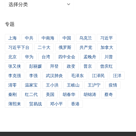
分
类
新
专题
闻
上海
中共
中南海
中国
乌克兰
习近平
习近平下台
二十大
俄罗斯
共产党
加拿大
北京
华为
台湾
四中全会
孟晚舟
川普
张又侠
彭丽媛
拜登
政变
普京
曾庆红
李克强
李强
武汉肺炎
毛泽东
江泽民
汪洋
清零
温家宝
王小洪
王岐山
王沪宁
疫情
秦刚
红二代
美国
胡春华
胡锦涛
蔡奇
薄熙来
贸易战
邓小平
香港