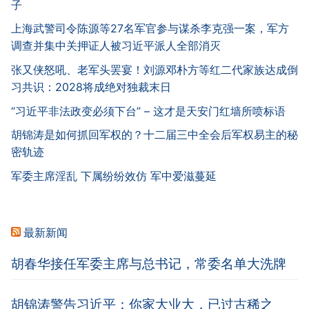
子
上海武警司令陈源等27名军官参与谋杀李克强一案，军方
调查并集中关押证人被习近平派人全部消灭
张又侠怒吼、老军头罢宴！刘源邓朴方等红二代家族达成倒
习共识：2028将成绝对独裁末日
“习近平非法政变必须下台” – 这才是天安门红墙所喷标语
胡锦涛是如何抓回军权的？十二届三中全会后军权易主的秘
密轨迹
军委主席淫乱 下属纷纷效仿 军中爱滋蔓延
最新新闻
胡春华接任军委主席与总书记，常委名单大洗牌
胡锦涛警告习近平：你家大业大，已过古稀之