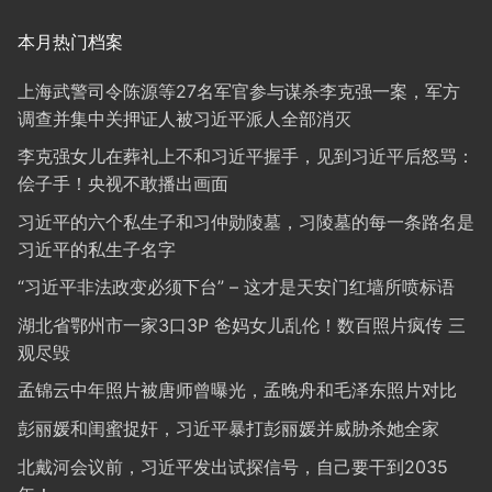
本月热门档案
上海武警司令陈源等27名军官参与谋杀李克强一案，军方
调查并集中关押证人被习近平派人全部消灭
李克强女儿在葬礼上不和习近平握手，见到习近平后怒骂：
侩子手！央视不敢播出画面
习近平的六个私生子和习仲勋陵墓，习陵墓的每一条路名是
习近平的私生子名字
“习近平非法政变必须下台” – 这才是天安门红墙所喷标语
湖北省鄂州市一家3口3P 爸妈女儿乱伦！数百照片疯传 三
观尽毁
孟锦云中年照片被唐师曾曝光，孟晚舟和毛泽东照片对比
彭丽媛和闺蜜捉奸，习近平暴打彭丽媛并威胁杀她全家
北戴河会议前，习近平发出试探信号，自己要干到2035