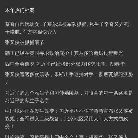
本年热门档案
蔡奇自己玩幼女, 子蔡尔津被军队抓捕, 私生子辛奇又弄死
于朦胧, 军方将很快介入
张又侠被抓捕细节
韩正已经在英国寻求政治庇护！其从多哈叛逃过程曝光
四中全会前夕 习近平已经将部分权力移交汪洋、胡春华
张又侠遭遇多次暗杀，果断出手逮捕对手；彻底瓦解习派势
力
习近平的六个私生子和习仲勋陵墓，习陵墓的每一条路名是
习近平的私生子名字
中国境内正在发生政变；习近平捂不住了急急宣布张又侠被
双规；全军进入二级战备，北京地区采用人盯人方式防政
变！
以拖待变，习近平提出四中全会人事：胡春华、张又侠入