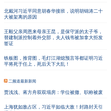
北戴河习近平同意胡春华接班，说明胡锦涛二十
大被架离的原因
王毅父亲周恩来母亲王昆，是保守派的太子爷，
替建制派控制着外交部，夫人钱韦被加拿大拒发
签证
铁板图，推背图，毛灯江湖熄预言等都证明习近
平将死于任上，死后天下大乱！
二频道最新新闻
贾浅浅、蒋方舟双双塌房：学位被撤、职称被废
上海犹如敌占区，习近平如临大敌！封路封天引