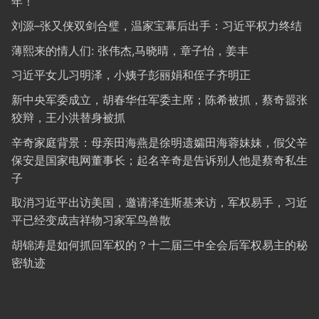
年！
刘源–张又侠双剑合璧，温家宝幕后出手：习近平权力终结
薄熙来的情人们: 张伟杰,马晓晴，章子怡，姜丰
习近平女儿习明泽，小姨子彭丽娟和侄子齐明正
新中央军委成立，胡春华任军委主席；陈希被抓，蔡奇嚣张
狡辩，王小洪替身被抓
辛奇家庭背景：母亲田海燕是徐明遗孀田海蓉妹妹，假父辛
保安是国家电网董事长；起名辛奇是告诉别人他是蔡奇私生
子
取消习近平出访美国，邀请泽连斯基来访，军权易手，习近
平已经变成吉祥物习家军鸟兽散
胡锦涛是如何抓回军权的？十二届三中全会后军权易主的秘
密轨迹