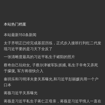
本站热门档案
本站最新150条新闻
太子齐明正已经完成基层历练，正式步入接班行列红二代发
现习近平要的是习天下全反了
一张清晰度最高的习近平私生子褚阳的照片
蔡奇自己玩幼女, 子蔡尔津被军队抓捕, 私生子辛奇又弄死
于朦胧, 军方将很快介入
秦玥乐和习明泽夫妻关系曝光,和习近平彭丽媛共用一个户
口本
蒋薇习近平关系曝光
蒋薇是习近平私生子蒋仁正母亲，蒋薇是习近平情人一直在