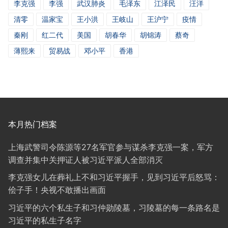
李克强
李强
武汉肺炎
毛泽东
江泽民
汪洋
清零
温家宝
王小洪
王岐山
王沪宁
疫情
秦刚
红二代
美国
胡春华
胡锦涛
蔡奇
薄熙来
贸易战
邓小平
香港
本月热门档案
上海武警司令陈源等27名军官参与谋杀李克强一案，军方
调查并集中关押证人被习近平派人全部消灭
李克强女儿在葬礼上不和习近平握手，见到习近平后怒骂：
侩子手！央视不敢播出画面
习近平的六个私生子和习仲勋陵墓，习陵墓的每一条路名是
习近平的私生子名字