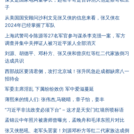
子
从美国国安顾问沙利文见张又侠的信息来看，张又侠在
2024年已经掌握了军队
上海武警司令陈源等27名军官参与谋杀李克强一案，军方
调查并集中关押证人被习近平派人全部消灭
刘源、胡德平、邓朴方、张又侠和曾庆红等红二代家族倒习
达成共识
西部战区要清君侧，攻打北京城！张升民急赴成都缺席八一
招待会
军委主席淫乱 下属纷纷效仿 军中爱滋蔓延
薄熙来的情人们: 张伟杰,马晓晴，章子怡，姜丰
“习近平非法政变必须下台” – 这才是天安门红墙所喷标语
孟锦云中年照片被唐师曾曝光，孟晚舟和毛泽东照片对比
张又侠怒吼、老军头罢宴！刘源邓朴方等红二代家族达成倒