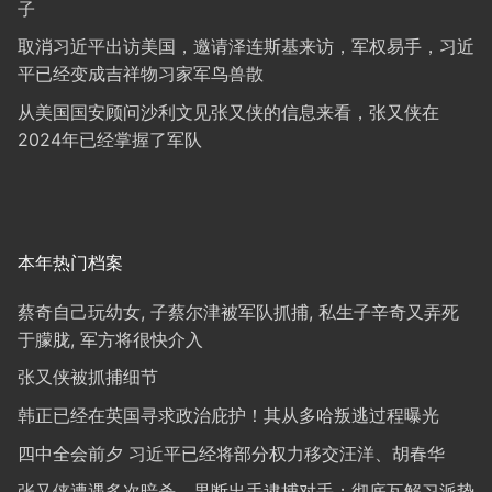
子
取消习近平出访美国，邀请泽连斯基来访，军权易手，习近
平已经变成吉祥物习家军鸟兽散
从美国国安顾问沙利文见张又侠的信息来看，张又侠在
2024年已经掌握了军队
本年热门档案
蔡奇自己玩幼女, 子蔡尔津被军队抓捕, 私生子辛奇又弄死
于朦胧, 军方将很快介入
张又侠被抓捕细节
韩正已经在英国寻求政治庇护！其从多哈叛逃过程曝光
四中全会前夕 习近平已经将部分权力移交汪洋、胡春华
张又侠遭遇多次暗杀，果断出手逮捕对手；彻底瓦解习派势