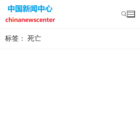
Skip
to
content
标签：
死亡
Search for: