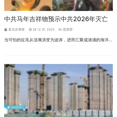
中共马年吉祥物预示中共2026年灭亡
老北京茶馆
28 12 月, 2025
思想罪
当可怕的征兆从涟漪演变为波涛，进而汇聚成汹涌的海洋…