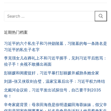
Search
for:
近期热门档案
习近平的六个私生子和习仲勋陵墓，习陵墓的每一条路名是
习近平的私生子名字
李克强女儿在葬礼上不和习近平握手，见到习近平后怒骂：
侩子手！央视不敢播出画面
彭丽媛和闺蜜捉奸，习近平暴打彭丽媛并威胁杀她全家
刘源–张又侠双剑合璧，温家宝幕后出手：习近平权力终结
北戴河会议前，习近平发出试探信号，自己要干到2035
年！
辛奇家庭背景：母亲田海燕是徐明遗孀田海蓉妹妹，假父辛
保安是国家电网董事长；起名辛奇是告诉别人他是蔡奇私生