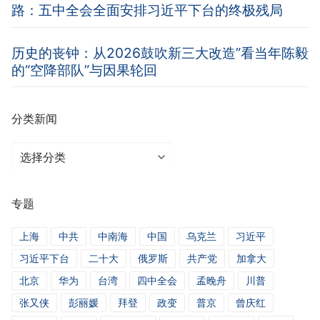
路：五中全会全面安排习近平下台的终极残局
历史的丧钟：从2026鼓吹新三大改造”看当年陈毅
的“空降部队”与因果轮回
分类新闻
分
类
新
专题
闻
上海
中共
中南海
中国
乌克兰
习近平
习近平下台
二十大
俄罗斯
共产党
加拿大
北京
华为
台湾
四中全会
孟晚舟
川普
张又侠
彭丽媛
拜登
政变
普京
曾庆红