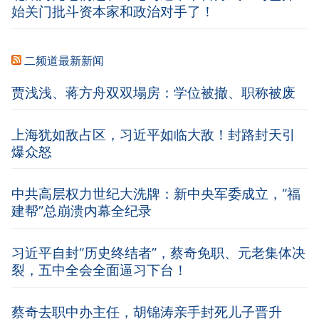
始关门批斗资本家和政治对手了！
二频道最新新闻
贾浅浅、蒋方舟双双塌房：学位被撤、职称被废
上海犹如敌占区，习近平如临大敌！封路封天引
爆众怒
中共高层权力世纪大洗牌：新中央军委成立，“福
建帮”总崩溃内幕全纪录
习近平自封“历史终结者”，蔡奇免职、元老集体决
裂，五中全会全面逼习下台！
蔡奇去职中办主任，胡锦涛亲手封死儿子晋升