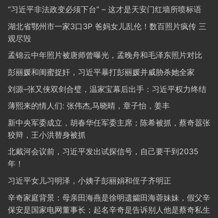
“习近平非法政变必须下台” – 这才是天安门红墙所喷标语
湖北省鄂州市一家3口3P 爸妈女儿乱伦！数百照片疯传 三
观尽毁
孟锦云中年照片被唐师曾曝光，孟晚舟和毛泽东照片对比
彭丽媛和闺蜜捉奸，习近平暴打彭丽媛并威胁杀她全家
刘源–张又侠双剑合璧，温家宝幕后出手：习近平权力终结
薄熙来的情人们: 张伟杰,马晓晴，章子怡，姜丰
新中央军委成立，胡春华任军委主席；陈希被抓，蔡奇嚣张
狡辩，王小洪替身被抓
北戴河会议前，习近平发出试探信号，自己要干到2035
年！
习近平女儿习明泽，小姨子彭丽娟和侄子齐明正
辛奇家庭背景：母亲田海燕是徐明遗孀田海蓉妹妹，假父辛
保安是国家电网董事长；起名辛奇是告诉别人他是蔡奇私生