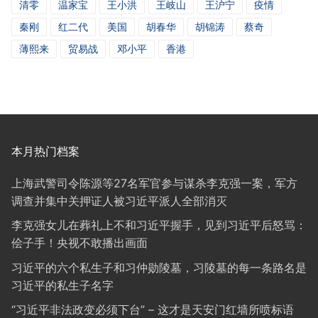
清零
温家宝
王小洪
王岐山
王沪宁
疫情
秦刚
红二代
美国
胡春华
胡锦涛
蔡奇
薄熙来
贸易战
邓小平
香港
本月热门档案
上海武警司令陈源等27名军官参与谋杀李克强一案，军方
调查并集中关押证人被习近平派人全部消灭
李克强女儿在葬礼上不和习近平握手，见到习近平后怒骂：
侩子手！央视不敢播出画面
习近平的六个私生子和习仲勋陵墓，习陵墓的每一条路名是
习近平的私生子名字
“习近平非法政变必须下台” – 这才是天安门红墙所喷标语