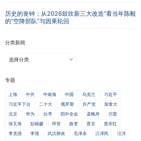
历史的丧钟：从2026鼓吹新三大改造”看当年陈毅
的“空降部队”与因果轮回
分类新闻
分
类
新
专题
闻
上海
中共
中南海
中国
乌克兰
习近平
习近平下台
二十大
俄罗斯
共产党
加拿大
北京
华为
台湾
四中全会
孟晚舟
川普
张又侠
彭丽媛
拜登
政变
普京
曾庆红
李克强
李强
武汉肺炎
毛泽东
江泽民
汪洋