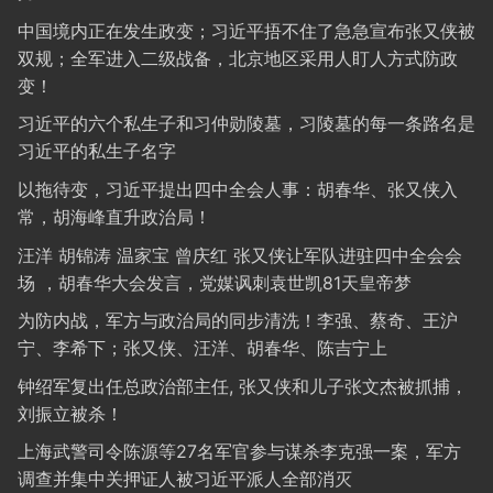
中国境内正在发生政变；习近平捂不住了急急宣布张又侠被
双规；全军进入二级战备，北京地区采用人盯人方式防政
变！
习近平的六个私生子和习仲勋陵墓，习陵墓的每一条路名是
习近平的私生子名字
以拖待变，习近平提出四中全会人事：胡春华、张又侠入
常，胡海峰直升政治局！
汪洋 胡锦涛 温家宝 曾庆红 张又侠让军队进驻四中全会会
场 ，胡春华大会发言，党媒讽刺袁世凯81天皇帝梦
为防内战，军方与政治局的同步清洗！李强、蔡奇、王沪
宁、李希下；张又侠、汪洋、胡春华、陈吉宁上
钟绍军复出任总政治部主任, 张又侠和儿子张文杰被抓捕，
刘振立被杀！
上海武警司令陈源等27名军官参与谋杀李克强一案，军方
调查并集中关押证人被习近平派人全部消灭