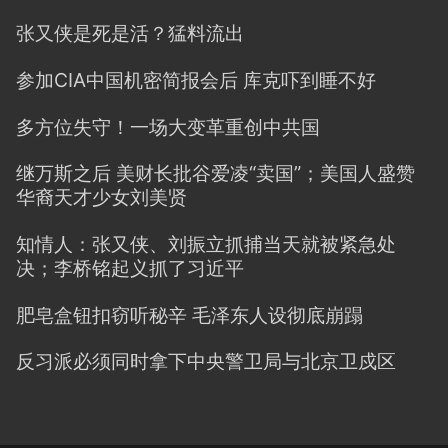
张又侠是死是活？猛料流出
参加CIA中国机密简报会后 库克吓到睡不好
多方位失守！一场大变革重创中共国
继万斯之后 美财长批谷爱凌“卖国”；美国人盛赞
华裔天才少女刘美贤
知情人：张又侠、刘振立抓捕当天就被紧急处
决；李桥铭起义抓了习近平
肥皂盒钮扣窃听秘辛 毛泽东人设彻底崩蹋
反习派必须同时拿下中央警卫局与北京卫戍区