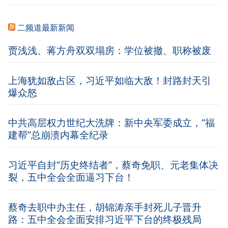
二频道最新新闻
贾浅浅、蒋方舟双双塌房：学位被撤、职称被废
上海犹如敌占区，习近平如临大敌！封路封天引
爆众怒
中共高层权力世纪大洗牌：新中央军委成立，“福
建帮”总崩溃内幕全纪录
习近平自封“历史终结者”，蔡奇免职、元老集体决
裂，五中全会全面逼习下台！
蔡奇去职中办主任，胡锦涛亲手封死儿子晋升
路：五中全会全面安排习近平下台的终极残局