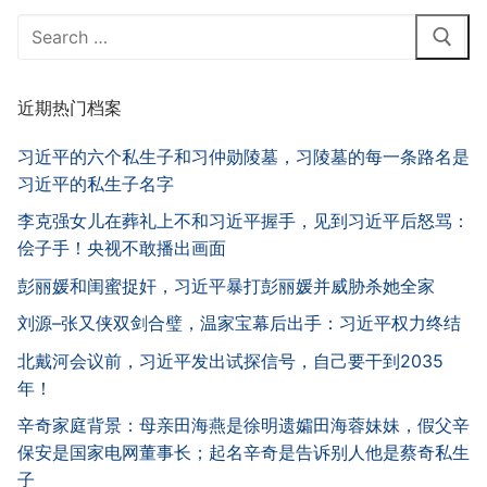
Search
for:
近期热门档案
习近平的六个私生子和习仲勋陵墓，习陵墓的每一条路名是
习近平的私生子名字
李克强女儿在葬礼上不和习近平握手，见到习近平后怒骂：
侩子手！央视不敢播出画面
彭丽媛和闺蜜捉奸，习近平暴打彭丽媛并威胁杀她全家
刘源–张又侠双剑合璧，温家宝幕后出手：习近平权力终结
北戴河会议前，习近平发出试探信号，自己要干到2035
年！
辛奇家庭背景：母亲田海燕是徐明遗孀田海蓉妹妹，假父辛
保安是国家电网董事长；起名辛奇是告诉别人他是蔡奇私生
子