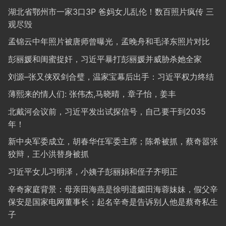
湖北省鄂州市一家3口3P 爸妈女儿乱伦！数百照片疯传 三
观尽毁
孟锦云中年照片被唐师曾曝光，孟晚舟和毛泽东照片对比
彭丽媛和闺蜜捉奸，习近平暴打彭丽媛并威胁杀她全家
刘源–张又侠双剑合璧，温家宝幕后出手：习近平权力终结
薄熙来的情人们: 张伟杰,马晓晴，章子怡，姜丰
北戴河会议前，习近平发出试探信号，自己要干到2035
年！
新中央军委成立，胡春华任军委主席；陈希被抓，蔡奇嚣张
狡辩，王小洪替身被抓
习近平女儿习明泽，小姨子彭丽娟和侄子齐明正
辛奇家庭背景：母亲田海燕是徐明遗孀田海蓉妹妹，假父辛
保安是国家电网董事长；起名辛奇是告诉别人他是蔡奇私生
子