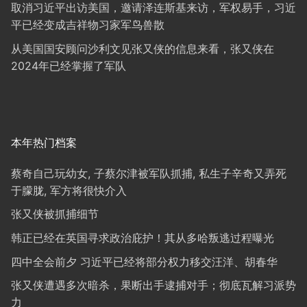
取消习近平出访美国，邀请泽连斯基来访，军权易手，习近
平已经变成吉祥物习家军鸟兽散
从美国国安顾问沙利文见张又侠的信息来看，张又侠在
2024年已经掌握了军队
本年热门档案
蔡奇自己玩幼女, 子蔡尔津被军队抓捕, 私生子辛奇又弄死
于朦胧, 军方将很快介入
张又侠被抓捕细节
韩正已经在英国寻求政治庇护！其从多哈叛逃过程曝光
四中全会前夕 习近平已经将部分权力移交汪洋、胡春华
张又侠遭遇多次暗杀，果断出手逮捕对手；彻底瓦解习派势
力