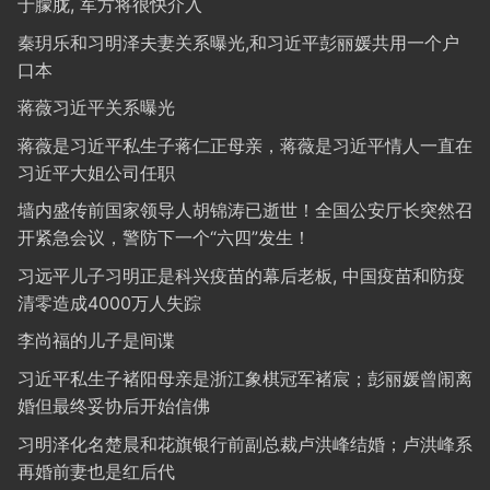
于朦胧, 军方将很快介入
秦玥乐和习明泽夫妻关系曝光,和习近平彭丽媛共用一个户
口本
蒋薇习近平关系曝光
蒋薇是习近平私生子蒋仁正母亲，蒋薇是习近平情人一直在
习近平大姐公司任职
墙内盛传前国家领导人胡锦涛已逝世！全国公安厅长突然召
开紧急会议，警防下一个“六四”发生！
习远平儿子习明正是科兴疫苗的幕后老板, 中国疫苗和防疫
清零造成4000万人失踪
李尚福的儿子是间谍
习近平私生子褚阳母亲是浙江象棋冠军褚宸；彭丽媛曾闹离
婚但最终妥协后开始信佛
习明泽化名楚晨和花旗银行前副总裁卢洪峰结婚；卢洪峰系
再婚前妻也是红后代