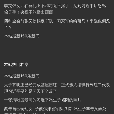
李克强女儿在葬礼上不和习近平握手，见到习近平后怒骂：
侩子手！央视不敢播出画面
四种全会前张又侠搞定军队；习家军纷纷落马！李强也倒戈
了？
本站最新150条新闻
本站热门档案
本站最新150条新闻
太子齐明正已经完成基层历练，正式步入接班行列红二代发
现习近平要的是习天下全反了
一张清晰度最高的习近平私生子褚阳的照片
蔡奇自己玩幼女, 子蔡尔津被军队抓捕, 私生子辛奇又弄死