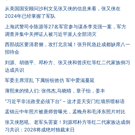
从美国国安顾问沙利文见张又侠的信息来看，张又侠在
2024年已经掌握了军队
上海武警司令陈源等27名军官参与谋杀李克强一案，军方
调查并集中关押证人被习近平派人全部消灭
西部战区要清君侧，攻打北京城！张升民急赴成都缺席八一
招待会
刘源、胡德平、邓朴方、张又侠和曾庆红等红二代家族倒习
达成共识
军委主席淫乱 下属纷纷效仿 军中爱滋蔓延
薄熙来的情人们: 张伟杰,马晓晴，章子怡，姜丰
“习近平非法政变必须下台” – 这才是天安门红墙所喷标语
孟锦云中年照片被唐师曾曝光，孟晚舟和毛泽东照片对比
张又侠怒吼、老军头罢宴！刘源邓朴方等红二代家族达成倒
习共识：2028将成绝对独裁末日