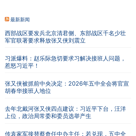
最新新闻
西部战区要发兵北京清君侧、东部战区千名少壮
军官联署要求释放张又侠刘震立
习派爆料：赵乐际急切要求习解决接班人问题，
惹怒习近平！
张又侠被抓前中央决定：2026年五中全会将官宣
胡春华接班人地位
去年北戴河张又侠四点建议：习近平下台，汪洋
上位，政治局常委和委员选举产生
传袁家军接替蔡奇任中办主任：若兑现，五中全