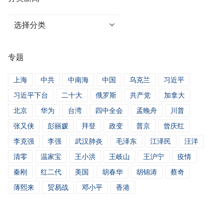
分
类
新
专题
闻
上海
中共
中南海
中国
乌克兰
习近平
习近平下台
二十大
俄罗斯
共产党
加拿大
北京
华为
台湾
四中全会
孟晚舟
川普
张又侠
彭丽媛
拜登
政变
普京
曾庆红
李克强
李强
武汉肺炎
毛泽东
江泽民
汪洋
清零
温家宝
王小洪
王岐山
王沪宁
疫情
秦刚
红二代
美国
胡春华
胡锦涛
蔡奇
薄熙来
贸易战
邓小平
香港