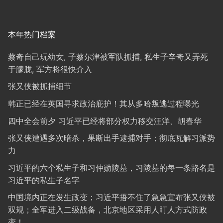
本年热门档案
蔡奇自己玩幼女, 子蔡尔津被军队抓捕, 私生子辛奇又弄死
于朦胧, 军方将很快介入
张又侠被抓捕细节
韩正已经在英国寻求政治庇护！其从多哈叛逃过程曝光
四中全会前夕 习近平已经将部分权力移交汪洋、胡春华
张又侠遭遇多次暗杀，果断出手逮捕对手；彻底瓦解习派势
力
习近平的六个私生子和习仲勋陵墓，习陵墓的每一条路名是
习近平的私生子名字
中国境内正在发生政变；习近平捂不住了急急宣布张又侠被
双规；全军进入二级战备，北京地区采用人盯人方式防政
变！