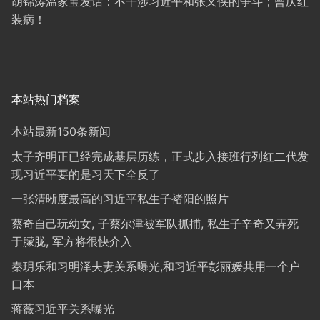
胡锦涛温家宝发话：不干涉习近平和张又侠的争斗；曾庆红
装病！
本站热门档案
本站最新150条新闻
太子齐明正已经完成基层历练，正式步入接班行列红二代发
现习近平要的是习天下全反了
一张清晰度最高的习近平私生子褚阳的照片
蔡奇自己玩幼女, 子蔡尔津被军队抓捕, 私生子辛奇又弄死
于朦胧, 军方将很快介入
秦玥乐和习明泽夫妻关系曝光,和习近平彭丽媛共用一个户
口本
蒋薇习近平关系曝光