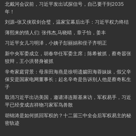
北戴河会议前，习近平发出试探信号，自己要干到2035
年！
刘源–张又侠双剑合璧，温家宝幕后出手：习近平权力终结
薄熙来的情人们: 张伟杰,马晓晴，章子怡，姜丰
习近平女儿习明泽，小姨子彭丽娟和侄子齐明正
新中央军委成立，胡春华任军委主席；陈希被抓，蔡奇嚣张
狡辩，王小洪替身被抓
辛奇家庭背景：母亲田海燕是徐明遗孀田海蓉妹妹，假父辛
保安是国家电网董事长；起名辛奇是告诉别人他是蔡奇私生
子
取消习近平出访美国，邀请泽连斯基来访，军权易手，习近
平已经变成吉祥物习家军鸟兽散
胡锦涛是如何抓回军权的？十二届三中全会后军权易主的秘
密轨迹