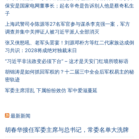
保安是国家电网董事长；起名辛奇是告诉别人他是蔡奇私生
子
上海武警司令陈源等27名军官参与谋杀李克强一案，军方
调查并集中关押证人被习近平派人全部消灭
张又侠怒吼、老军头罢宴！刘源邓朴方等红二代家族达成倒
习共识：2028将成绝对独裁末日
“习近平非法政变必须下台” – 这才是天安门红墙所喷标语
胡锦涛是如何抓回军权的？十二届三中全会后军权易主的秘
密轨迹
军委主席淫乱 下属纷纷效仿 军中爱滋蔓延
最新新闻
胡春华接任军委主席与总书记，常委名单大洗牌