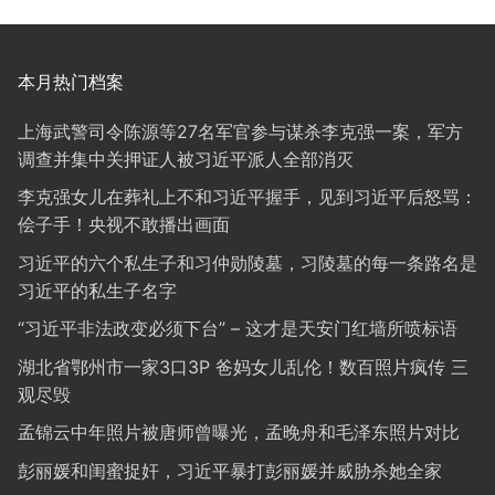
本月热门档案
上海武警司令陈源等27名军官参与谋杀李克强一案，军方
调查并集中关押证人被习近平派人全部消灭
李克强女儿在葬礼上不和习近平握手，见到习近平后怒骂：
侩子手！央视不敢播出画面
习近平的六个私生子和习仲勋陵墓，习陵墓的每一条路名是
习近平的私生子名字
“习近平非法政变必须下台” – 这才是天安门红墙所喷标语
湖北省鄂州市一家3口3P 爸妈女儿乱伦！数百照片疯传 三
观尽毁
孟锦云中年照片被唐师曾曝光，孟晚舟和毛泽东照片对比
彭丽媛和闺蜜捉奸，习近平暴打彭丽媛并威胁杀她全家