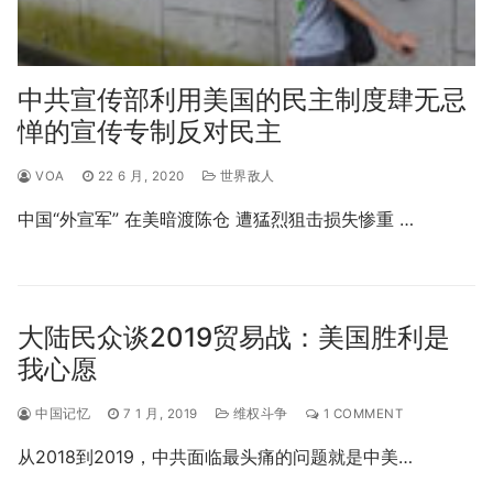
中共宣传部利用美国的民主制度肆无忌
惮的宣传专制反对民主
VOA
22 6 月, 2020
世界敌人
中国“外宣军” 在美暗渡陈仓 遭猛烈狙击损失惨重 …
大陆民众谈2019贸易战：美国胜利是
我心愿
中国记忆
7 1 月, 2019
维权斗争
1 COMMENT
从2018到2019，中共面临最头痛的问题就是中美…