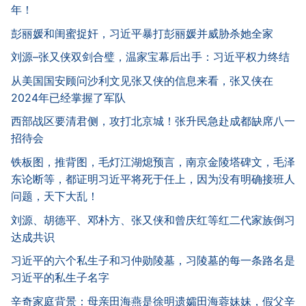
年！
彭丽媛和闺蜜捉奸，习近平暴打彭丽媛并威胁杀她全家
刘源–张又侠双剑合璧，温家宝幕后出手：习近平权力终结
从美国国安顾问沙利文见张又侠的信息来看，张又侠在
2024年已经掌握了军队
西部战区要清君侧，攻打北京城！张升民急赴成都缺席八一
招待会
铁板图，推背图，毛灯江湖熄预言，南京金陵塔碑文，毛泽
东论断等，都证明习近平将死于任上，因为没有明确接班人
问题，天下大乱！
刘源、胡德平、邓朴方、张又侠和曾庆红等红二代家族倒习
达成共识
习近平的六个私生子和习仲勋陵墓，习陵墓的每一条路名是
习近平的私生子名字
辛奇家庭背景：母亲田海燕是徐明遗孀田海蓉妹妹，假父辛