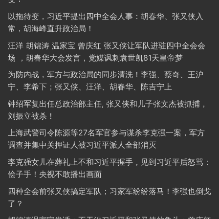
以拖待变，习近平提出四中全会人事：胡春华、张又侠入
常，胡海峰直升政治局！
汪洋 胡锦涛 温家宝 曾庆红 张又侠让军队进驻四中全会会
场 ，胡春华大会发言，党媒讽刺袁世凯81天皇帝梦
为防内战，军方与政治局的同步清洗！李强、蔡奇、王沪
宁、李希下；张又侠、汪洋、胡春华、陈吉宁上
钟绍军复出任总政治部主任, 张又侠和儿子张文杰被抓捕，
刘振立被杀！
上海武警司令陈源等27名军官参与谋杀李克强一案，军方
调查并集中关押证人被习近平派人全部消灭
李克强女儿在葬礼上不和习近平握手，见到习近平后怒骂：
侩子手！央视不敢播出画面
四种全会前张又侠搞定军队；习家军纷纷落马！李强也倒戈
了？