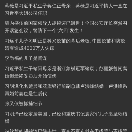
蒋薇是习近平私生子蒋仁正母亲，蒋薇是习近平情人一直在
习近平大姐公司任职
墙内盛传前国家领导人胡锦涛已逝世！全国公安厅长突然召
开紧急会议，警防下一个“六四”发生！
习远平儿子习明正是科兴疫苗的幕后老板, 中国疫苗和防疫
清零造成4000万人失踪
李尚福的儿子是间谍
习近平私生子褚阳母亲是浙江象棋冠军褚宸；彭丽媛曾闹离
婚但最终妥协后开始信佛
习明泽化名楚晨和花旗银行前副总裁卢洪峰结婚；卢洪峰系
再婚前妻也是红后代
张又侠被抓捕细节
习明泽已经定居美国，已经和重庆书记袁家军儿子袁圣晰结
婚
被软禁的胡锦涛已经去世，宣布不宣布就在于拔管与不拔管