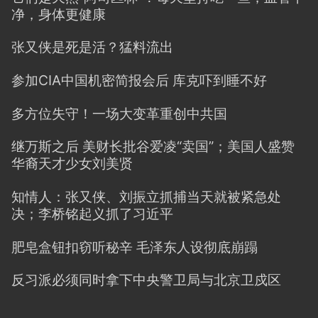
净，身体更健康
张又侠是死是活？猛料流出
参加CIA中国机密简报会后 库克吓到睡不好
多方位失守！一场大变革重创中共国
继万斯之后 美财长批谷爱凌“卖国”；美国人盛赞
华裔天才少女刘美贤
知情人：张又侠、刘振立抓捕当天就被紧急处
决；李桥铭起义抓了习近平
肥皂盒钮扣窃听秘辛 毛泽东人设彻底崩蹋
反习派必须同时拿下中央警卫局与北京卫戍区