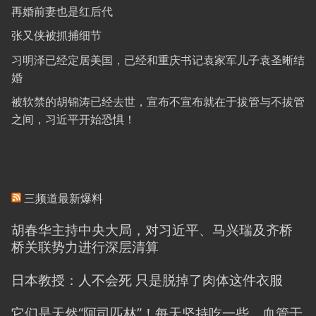
再婚前妻也是红后代
张又侠被抓捕细节
习明泽已经定居美国，已经和重庆书记袁家军儿子袁圣晰结
婚
被软禁的胡锦涛已经去世，宣布不宣布就在于拔管与不拔管
之间，习近平开始恐惧！
三频道最新爆料
胡春华主持中央大局，对习近平、马兴瑞及齐桥
桥关联势力进行深层清算
日本教授：人不会死 只是脱掉了肉体这件衣服
它们是天然“阿司匹林”！每天坚持吃一些，血管干