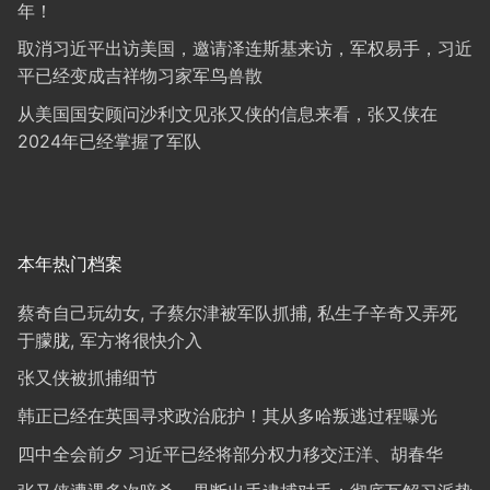
年！
取消习近平出访美国，邀请泽连斯基来访，军权易手，习近
平已经变成吉祥物习家军鸟兽散
从美国国安顾问沙利文见张又侠的信息来看，张又侠在
2024年已经掌握了军队
本年热门档案
蔡奇自己玩幼女, 子蔡尔津被军队抓捕, 私生子辛奇又弄死
于朦胧, 军方将很快介入
张又侠被抓捕细节
韩正已经在英国寻求政治庇护！其从多哈叛逃过程曝光
四中全会前夕 习近平已经将部分权力移交汪洋、胡春华