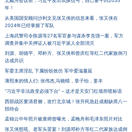
北戴河会议前，习近平发出试探信号，自己要干到2035
年！
从美国国安顾问沙利文见张又侠的信息来看，张又侠在
2024年已经掌握了军队
上海武警司令陈源等27名军官参与谋杀李克强一案，军方
调查并集中关押证人被习近平派人全部消灭
刘源、胡德平、邓朴方、张又侠和曾庆红等红二代家族倒习
达成共识
军委主席淫乱 下属纷纷效仿 军中爱滋蔓延
薄熙来的情人们: 张伟杰,马晓晴，章子怡，姜丰
“习近平非法政变必须下台” – 这才是天安门红墙所喷标语
西部战区要清君侧，攻打北京城！张升民急赴成都缺席八一
招待会
孟锦云中年照片被唐师曾曝光，孟晚舟和毛泽东照片对比
张又侠怒吼、老军头罢宴！刘源邓朴方等红二代家族达成倒