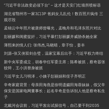
“习近平非法政变必须下台” – 这才是天安门红墙所喷标语
湖北省鄂州市一家3口3P 爸妈女儿乱伦！数百照片疯传 三
观尽毁
孟锦云中年照片被唐师曾曝光，孟晚舟和毛泽东照片对比
彭丽媛和闺蜜捉奸，习近平暴打彭丽媛并威胁杀她全家
薄熙来的情人们: 张伟杰,马晓晴，章子怡，姜丰
刘源–张又侠双剑合璧，温家宝幕后出手：习近平权力终结
新中央军委成立，胡春华任军委主席；陈希被抓，蔡奇嚣张
狡辩，王小洪替身被抓
习近平女儿习明泽，小姨子彭丽娟和侄子齐明正
辛奇家庭背景：母亲田海燕是徐明遗孀田海蓉妹妹，假父辛
保安是国家电网董事长；起名辛奇是告诉别人他是蔡奇私生
子
北戴河会议前，习近平发出试探信号，自己要干到2035