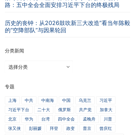
路：五中全会全面安排习近平下台的终极残局
历史的丧钟：从2026鼓吹新三大改造”看当年陈毅
的“空降部队”与因果轮回
分类新闻
分
类
新
专题
闻
上海
中共
中南海
中国
乌克兰
习近平
习近平下台
二十大
俄罗斯
共产党
加拿大
北京
华为
台湾
四中全会
孟晚舟
川普
张又侠
彭丽媛
拜登
政变
普京
曾庆红