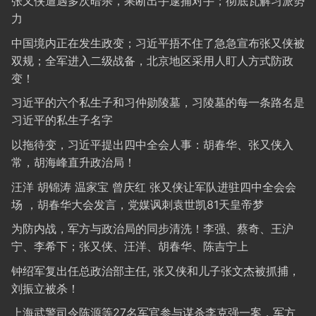
张又侠遭遇多次暗杀，果断出手逮捕对手；彻底瓦解习派势
力
中国境内正在发生政变；习近平捂不住了急急宣布张又侠被
双规；全军进入二级战备，北京地区采用人盯人方式防政
变！
习近平的六个私生子和习仲勋陵墓，习陵墓的每一条路名是
习近平的私生子名字
以拖待变，习近平提出四中全会人事：胡春华、张又侠入
常，胡海峰直升政治局！
汪洋 胡锦涛 温家宝 曾庆红 张又侠让军队进驻四中全会会
场 ，胡春华大会发言，党媒讽刺袁世凯81天皇帝梦
为防内战，军方与政治局的同步清洗！李强、蔡奇、王沪
宁、李希下；张又侠、汪洋、胡春华、陈吉宁上
钟绍军复出任总政治部主任, 张又侠和儿子张文杰被抓捕，
刘振立被杀！
上海武警司令陈源等27名军官参与谋杀李克强一案，军方