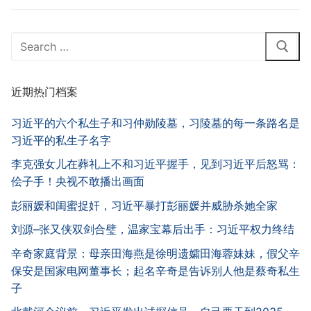
Search
for:
近期热门档案
习近平的六个私生子和习仲勋陵墓，习陵墓的每一条路名是
习近平的私生子名字
李克强女儿在葬礼上不和习近平握手，见到习近平后怒骂：
侩子手！央视不敢播出画面
彭丽媛和闺蜜捉奸，习近平暴打彭丽媛并威胁杀她全家
刘源–张又侠双剑合璧，温家宝幕后出手：习近平权力终结
辛奇家庭背景：母亲田海燕是徐明遗孀田海蓉妹妹，假父辛
保安是国家电网董事长；起名辛奇是告诉别人他是蔡奇私生
子