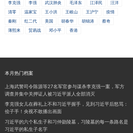
李克强
李强
武汉肺炎
毛泽东
江泽民
汪洋
清零
温家宝
王小洪
王岐山
王沪宁
疫情
秦刚
红二代
美国
胡春华
胡锦涛
蔡奇
薄熙来
贸易战
邓小平
香港
本月热门档案
上海武警司令陈源等27名军官参与谋杀李克强一案，军方
调查并集中关押证人被习近平派人全部消灭
李克强女儿在葬礼上不和习近平握手，见到习近平后怒骂：
侩子手！央视不敢播出画面
习近平的六个私生子和习仲勋陵墓，习陵墓的每一条路名是
习近平的私生子名字