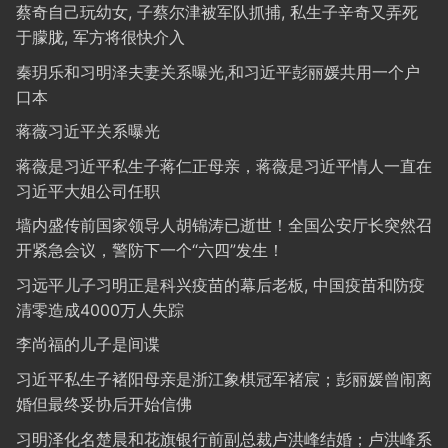
蔡奇自己玩幼女, 子蔡尔津被军队抓捕, 私生子辛奇又弄死
于朦胧, 军方将很快介入
秦玥乐和习明泽夫妻关系曝光,和习近平彭丽媛共用一个户
口本
蒋薇习近平关系曝光
蒋薇是习近平私生子蒋仁正母亲，蒋薇是习近平情人一直在
习近平大姐公司任职
墙内盛传前国家领导人胡锦涛已逝世！全国公安厅长突然召
开紧急会议，警防下一个“六四”发生！
习远平儿子习明正是科兴疫苗的幕后老板, 中国疫苗和防疫
清零造成4000万人失踪
李尚福的儿子是间谍
习近平私生子褚阳母亲是浙江象棋冠军褚宸；彭丽媛曾闹离
婚但最终妥协后开始信佛
习明泽化名楚晨和花旗银行前副总裁卢洪峰结婚；卢洪峰系