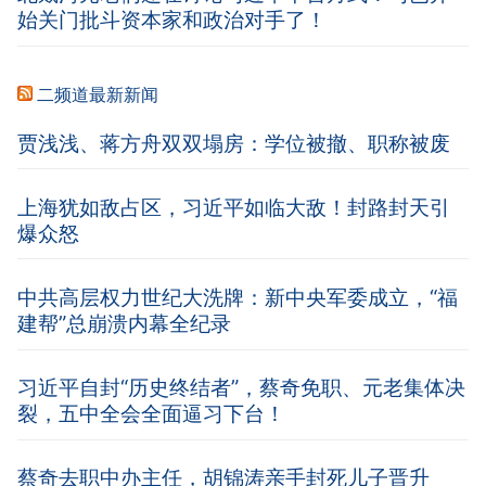
始关门批斗资本家和政治对手了！
二频道最新新闻
贾浅浅、蒋方舟双双塌房：学位被撤、职称被废
上海犹如敌占区，习近平如临大敌！封路封天引
爆众怒
中共高层权力世纪大洗牌：新中央军委成立，“福
建帮”总崩溃内幕全纪录
习近平自封“历史终结者”，蔡奇免职、元老集体决
裂，五中全会全面逼习下台！
蔡奇去职中办主任，胡锦涛亲手封死儿子晋升