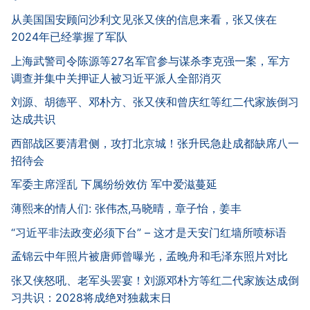
从美国国安顾问沙利文见张又侠的信息来看，张又侠在
2024年已经掌握了军队
上海武警司令陈源等27名军官参与谋杀李克强一案，军方
调查并集中关押证人被习近平派人全部消灭
刘源、胡德平、邓朴方、张又侠和曾庆红等红二代家族倒习
达成共识
西部战区要清君侧，攻打北京城！张升民急赴成都缺席八一
招待会
军委主席淫乱 下属纷纷效仿 军中爱滋蔓延
薄熙来的情人们: 张伟杰,马晓晴，章子怡，姜丰
“习近平非法政变必须下台” – 这才是天安门红墙所喷标语
孟锦云中年照片被唐师曾曝光，孟晚舟和毛泽东照片对比
张又侠怒吼、老军头罢宴！刘源邓朴方等红二代家族达成倒
习共识：2028将成绝对独裁末日