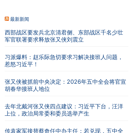
最新新闻
西部战区要发兵北京清君侧、东部战区千名少壮
军官联署要求释放张又侠刘震立
习派爆料：赵乐际急切要求习解决接班人问题，
惹怒习近平！
张又侠被抓前中央决定：2026年五中全会将官宣
胡春华接班人地位
去年北戴河张又侠四点建议：习近平下台，汪洋
上位，政治局常委和委员选举产生
传袁家军接替蔡奇任中办主任：若兑现，五中全