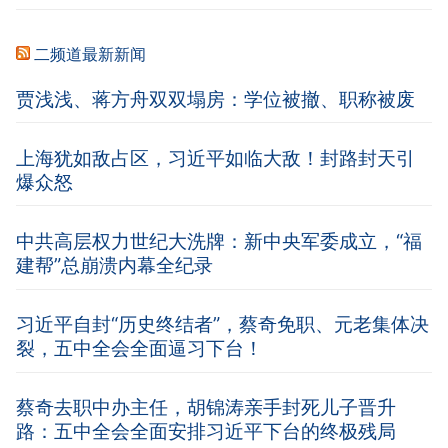
二频道最新新闻
贾浅浅、蒋方舟双双塌房：学位被撤、职称被废
上海犹如敌占区，习近平如临大敌！封路封天引
爆众怒
中共高层权力世纪大洗牌：新中央军委成立，“福
建帮”总崩溃内幕全纪录
习近平自封“历史终结者”，蔡奇免职、元老集体决
裂，五中全会全面逼习下台！
蔡奇去职中办主任，胡锦涛亲手封死儿子晋升
路：五中全会全面安排习近平下台的终极残局