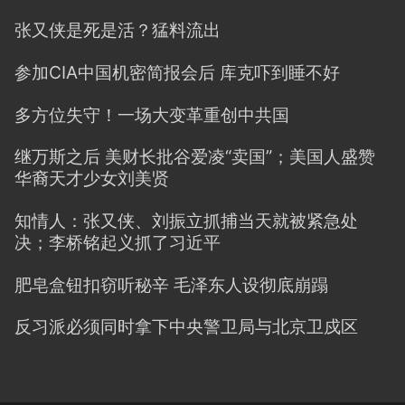
张又侠是死是活？猛料流出
参加CIA中国机密简报会后 库克吓到睡不好
多方位失守！一场大变革重创中共国
继万斯之后 美财长批谷爱凌“卖国”；美国人盛赞
华裔天才少女刘美贤
知情人：张又侠、刘振立抓捕当天就被紧急处
决；李桥铭起义抓了习近平
肥皂盒钮扣窃听秘辛 毛泽东人设彻底崩蹋
反习派必须同时拿下中央警卫局与北京卫戍区