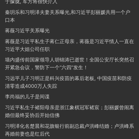
于朦胧, 军方将很快介入
秦玥乐和习明泽夫妻关系曝光,和习近平彭丽媛共用一个户
口本
蒋薇习近平关系曝光
蒋薇是习近平私生子蒋仁正母亲，蒋薇是习近平情人一直在
习近平大姐公司任职
墙内盛传前国家领导人胡锦涛已逝世！全国公安厅长突然召
开紧急会议，警防下一个“六四”发生！
习远平儿子习明正是科兴疫苗的幕后老板, 中国疫苗和防疫
清零造成4000万人失踪
李尚福的儿子是间谍
习近平私生子褚阳母亲是浙江象棋冠军褚宸；彭丽媛曾闹离
婚但最终妥协后开始信佛
习明泽化名楚晨和花旗银行前副总裁卢洪峰结婚；卢洪峰系
再婚前妻也是红后代