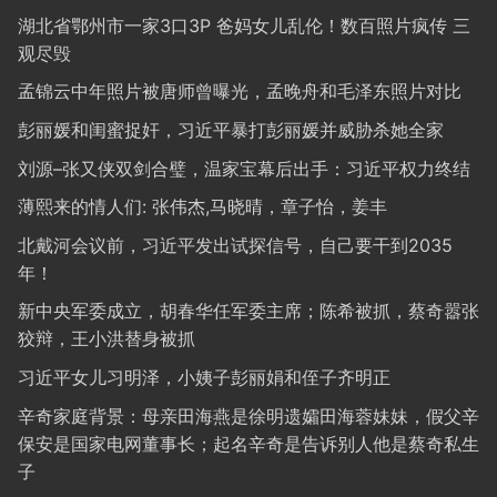
湖北省鄂州市一家3口3P 爸妈女儿乱伦！数百照片疯传 三
观尽毁
孟锦云中年照片被唐师曾曝光，孟晚舟和毛泽东照片对比
彭丽媛和闺蜜捉奸，习近平暴打彭丽媛并威胁杀她全家
刘源–张又侠双剑合璧，温家宝幕后出手：习近平权力终结
薄熙来的情人们: 张伟杰,马晓晴，章子怡，姜丰
北戴河会议前，习近平发出试探信号，自己要干到2035
年！
新中央军委成立，胡春华任军委主席；陈希被抓，蔡奇嚣张
狡辩，王小洪替身被抓
习近平女儿习明泽，小姨子彭丽娟和侄子齐明正
辛奇家庭背景：母亲田海燕是徐明遗孀田海蓉妹妹，假父辛
保安是国家电网董事长；起名辛奇是告诉别人他是蔡奇私生
子