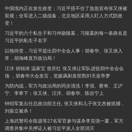
中国境内正在发生政变；习近平捂不住了急急宣布张又侠被
双规；全军进入二级战备，北京地区采用人盯人方式防政
变！
习近平的六个私生子和习仲勋陵墓，习陵墓的每一条路名是
习近平的私生子名字
以拖待变，习近平提出四中全会人事：胡春华、张又侠入
常，胡海峰直升政治局！
汪洋 胡锦涛 温家宝 曾庆红 张又侠让军队进驻四中全会会
场 ，胡春华大会发言，党媒讽刺袁世凯81天皇帝梦
为防内战，军方与政治局的同步清洗！李强、蔡奇、王沪
宁、李希下；张又侠、汪洋、胡春华、陈吉宁上
钟绍军复出任总政治部主任, 张又侠和儿子张文杰被抓捕，
刘振立被杀！
上海武警司令陈源等27名军官参与谋杀李克强一案，军方
调查并集中关押证人被习近平派人全部消灭