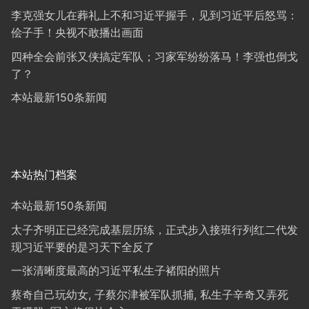
李克强女儿在葬礼上不和习近平握手，见到习近平后怒骂：
侩子手！央视不敢播出画面
四种全会前张又侠搞定军队；习家军纷纷落马！李强也倒戈
了？
本站最新150条新闻
本站热门档案
本站最新150条新闻
太子齐明正已经完成基层历练，正式步入接班行列红二代发
现习近平要的是习天下全反了
一张清晰度最高的习近平私生子褚阳的照片
蔡奇自己玩幼女, 子蔡尔津被军队抓捕, 私生子辛奇又弄死