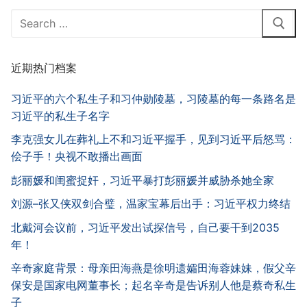
Search
for:
近期热门档案
习近平的六个私生子和习仲勋陵墓，习陵墓的每一条路名是
习近平的私生子名字
李克强女儿在葬礼上不和习近平握手，见到习近平后怒骂：
侩子手！央视不敢播出画面
彭丽媛和闺蜜捉奸，习近平暴打彭丽媛并威胁杀她全家
刘源–张又侠双剑合璧，温家宝幕后出手：习近平权力终结
北戴河会议前，习近平发出试探信号，自己要干到2035
年！
辛奇家庭背景：母亲田海燕是徐明遗孀田海蓉妹妹，假父辛
保安是国家电网董事长；起名辛奇是告诉别人他是蔡奇私生
子