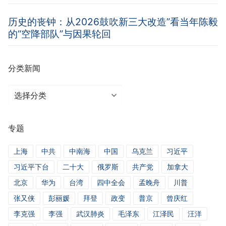
历史的丧钟：从2026鼓吹新三大改造”看当年陈毅
的“空降部队”与因果轮回
分类新闻
分
类
新
专题
闻
上海
中共
中南海
中国
乌克兰
习近平
习近平下台
二十大
俄罗斯
共产党
加拿大
北京
华为
台湾
四中全会
孟晚舟
川普
张又侠
彭丽媛
拜登
政变
普京
曾庆红
李克强
李强
武汉肺炎
毛泽东
江泽民
汪洋