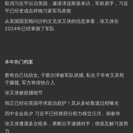
取消习近平出访美国，邀请泽连斯基来访，军权易手，习近
平已经变成吉祥物习家军鸟兽散
从美国国安顾问沙利文见张又侠的信息来看，张又侠在
2024年已经掌握了军队
本年热门档案
蔡奇自己玩幼女, 子蔡尔津被军队抓捕, 私生子辛奇又弄死
于朦胧, 军方将很快介入
张又侠被抓捕细节
韩正已经在英国寻求政治庇护！其从多哈叛逃过程曝光
四中全会前夕 习近平已经将部分权力移交汪洋、胡春华
张又侠遭遇多次暗杀，果断出手逮捕对手；彻底瓦解习派势
力