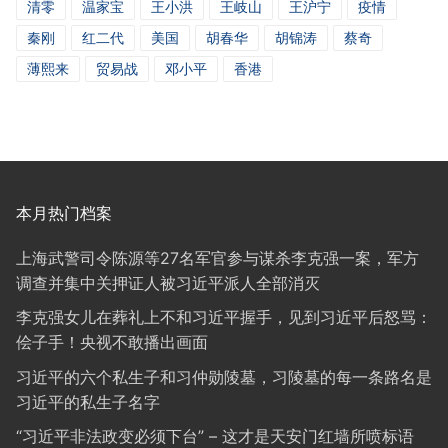
清零
温家宝
王小洪
王岐山
王沪宁
疫情
秦刚
红二代
美国
胡春华
胡锦涛
蔡奇
薄熙来
贸易战
邓小平
香港
本月热门档案
上海武警司令陈源等27名军官参与谋杀李克强一案，军方
调查并集中关押证人被习近平派人全部消灭
李克强女儿在葬礼上不和习近平握手，见到习近平后怒骂：
侩子手！央视不敢播出画面
习近平的六个私生子和习仲勋陵墓，习陵墓的每一条路名是
习近平的私生子名字
“习近平非法政变必须下台” – 这才是天安门红墙所喷标语