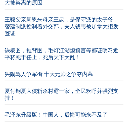
大被架离的原因
王毅父亲周恩来母亲王昆，是保守派的太子爷，
替建制派控制着外交部，夫人钱韦被加拿大拒发
签证
铁板图，推背图，毛灯江湖熄预言等都证明习近
平将死于任上，死后天下大乱！
哭闹骂人争军衔 十大元帅之争夺内幕
夏付钢夏大侠斩杀村霸一家，全民欢呼并强烈支
持！
毛泽东升级版！中国人，后悔可能来不及了