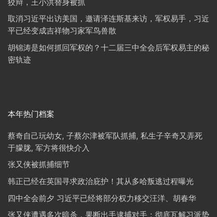
狡辩，王小洪替身被抓
取消习近平出访美国，邀请泽连斯基来访，军权易手，习近
平已经变成吉祥物习家军鸟兽散
胡锦涛是如何抓回军权的？十二届三中全会后军权易主的秘
密轨迹
本年热门档案
蔡奇自己玩幼女, 子蔡尔津被军队抓捕, 私生子辛奇又弄死
于朦胧, 军方将很快介入
张又侠被抓捕细节
韩正已经在英国寻求政治庇护！其从多哈叛逃过程曝光
四中全会前夕 习近平已经将部分权力移交汪洋、胡春华
张又侠遭遇多次暗杀，果断出手逮捕对手；彻底瓦解习派势