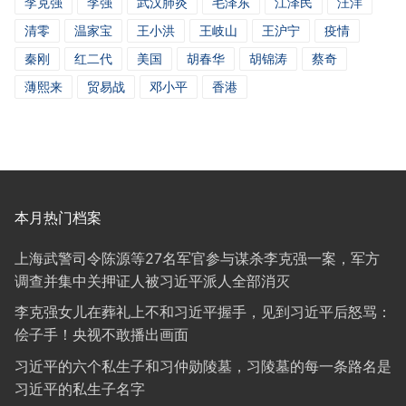
李克强
李强
武汉肺炎
毛泽东
江泽民
汪洋
清零
温家宝
王小洪
王岐山
王沪宁
疫情
秦刚
红二代
美国
胡春华
胡锦涛
蔡奇
薄熙来
贸易战
邓小平
香港
本月热门档案
上海武警司令陈源等27名军官参与谋杀李克强一案，军方
调查并集中关押证人被习近平派人全部消灭
李克强女儿在葬礼上不和习近平握手，见到习近平后怒骂：
侩子手！央视不敢播出画面
习近平的六个私生子和习仲勋陵墓，习陵墓的每一条路名是
习近平的私生子名字