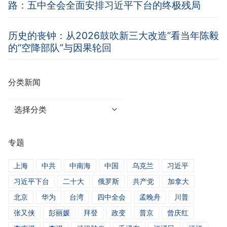
路：五中全会全面安排习近平下台的终极残局
历史的丧钟：从2026鼓吹新三大改造”看当年陈毅
的“空降部队”与因果轮回
分类新闻
分
类
新
专题
闻
上海
中共
中南海
中国
乌克兰
习近平
习近平下台
二十大
俄罗斯
共产党
加拿大
北京
华为
台湾
四中全会
孟晚舟
川普
张又侠
彭丽媛
拜登
政变
普京
曾庆红