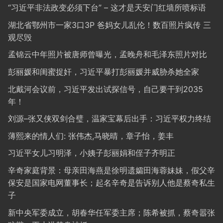
“习近平非法政变必须下台” – 这才是天安门红墙所喷标语
湖北省鄂州市一家3口3P 爸妈女儿乱伦！数百照片疯传 三
观尽毁
孟锦云中年照片被唐师曾曝光，孟晚舟和毛泽东照片对比
彭丽媛和闺蜜捉奸，习近平暴打彭丽媛并威胁杀她全家
北戴河会议前，习近平发出试探信号，自己要干到2035
年！
刘源–张又侠双剑合璧，温家宝幕后出手：习近平权力终结
薄熙来的情人们: 张伟杰,马晓晴，章子怡，姜丰
习近平女儿习明泽，小姨子彭丽娟和侄子齐明正
辛奇家庭背景：母亲田海燕是徐明遗孀田海蓉妹妹，假父辛
保安是国家电网董事长；起名辛奇是告诉别人他是蔡奇私生
子
新中央军委成立，胡春华任军委主席；陈希被抓，蔡奇嚣张