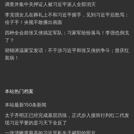
调查并集中关押证人被习近平派人全部消灭
李克强女儿在葬礼上不和习近平握手，见到习近平后怒骂：
侩子手！央视不敢播出画面
四种全会前张又侠搞定军队；习家军纷纷落马！李强也倒戈
了？
胡锦涛温家宝发话：不干涉习近平和张又侠的争斗；曾庆红
装病！
本站热门档案
本站最新150条新闻
太子齐明正已经完成基层历练，正式步入接班行列红二代发
现习近平要的是习天下全反了
一张清晰度最高的习近平私生子褚阳的照片