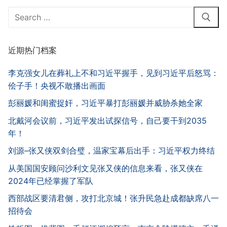
Search
for:
近期热门档案
李克强女儿在葬礼上不和习近平握手，见到习近平后怒骂：
侩子手！央视不敢播出画面
彭丽媛和闺蜜捉奸，习近平暴打彭丽媛并威胁杀她全家
北戴河会议前，习近平发出试探信号，自己要干到2035
年！
刘源–张又侠双剑合璧，温家宝幕后出手：习近平权力终结
从美国国安顾问沙利文见张又侠的信息来看，张又侠在
2024年已经掌握了军队
西部战区要清君侧，攻打北京城！张升民急赴成都缺席八一
招待会