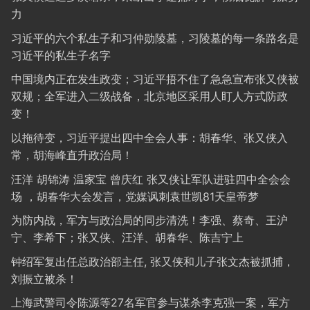
力
习近平的六个私生子和习仲勋陵墓，习陵墓的每一条路名是
习近平的私生子名字
中国境内正在发生政变；习近平捂不住了急急宣布张又侠被
双规；全军进入二级战备，北京地区采用人盯人方式防政
变！
以拖待变，习近平提出四中全会人事：胡春华、张又侠入
常，胡海峰直升政治局！
汪洋 胡锦涛 温家宝 曾庆红 张又侠让军队进驻四中全会会
场 ，胡春华大会发言，党媒讽刺袁世凯81天皇帝梦
为防内战，军方与政治局的同步清洗！李强、蔡奇、王沪
宁、李希下；张又侠、汪洋、胡春华、陈吉宁上
钟绍军复出任总政治部主任, 张又侠和儿子张文杰被抓捕，
刘振立被杀！
上海武警司令陈源等27名军官参与谋杀李克强一案，军方