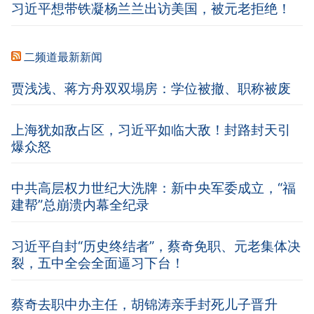
习近平想带铁凝杨兰兰出访美国，被元老拒绝！
二频道最新新闻
贾浅浅、蒋方舟双双塌房：学位被撤、职称被废
上海犹如敌占区，习近平如临大敌！封路封天引
爆众怒
中共高层权力世纪大洗牌：新中央军委成立，“福
建帮”总崩溃内幕全纪录
习近平自封“历史终结者”，蔡奇免职、元老集体决
裂，五中全会全面逼习下台！
蔡奇去职中办主任，胡锦涛亲手封死儿子晋升