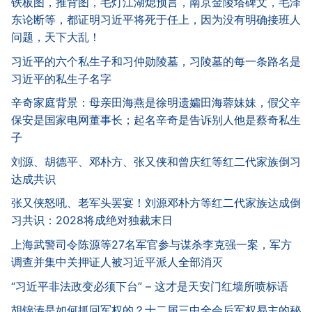
铁板图，推背图，毛灯江湖熄预言，南京金陵塔碑文，毛泽
东论断等，都证明习近平将死于任上，因为没有明确接班人
问题，天下大乱！
习近平的六个私生子和习仲勋陵墓，习陵墓的每一条路名是
习近平的私生子名字
辛奇家庭背景：母亲田海燕是徐明遗孀田海蓉妹妹，假父辛
保安是国家电网董事长；起名辛奇是告诉别人他是蔡奇私生
子
刘源、胡德平、邓朴方、张又侠和曾庆红等红二代家族倒习
达成共识
张又侠怒吼、老军头罢宴！刘源邓朴方等红二代家族达成倒
习共识：2028将成绝对独裁末日
上海武警司令陈源等27名军官参与谋杀李克强一案，军方
调查并集中关押证人被习近平派人全部消灭
“习近平非法政变必须下台” – 这才是天安门红墙所喷标语
胡锦涛是如何抓回军权的？十二届三中全会后军权易主的秘