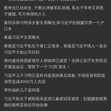
蔡奇自己玩幼女, 子蔡尔津被军队抓捕, 私生子辛奇又弄死
于朦胧, 军方将很快介入
秦玥乐和习明泽夫妻关系曝光,和习近平彭丽媛共用一个户
口本
蒋薇习近平关系曝光
蒋薇是习近平私生子蒋仁正母亲，蒋薇是习近平情人一直在
习近平大姐公司任职
墙内盛传前国家领导人胡锦涛已逝世！全国公安厅长突然召
开紧急会议，警防下一个“六四”发生！
习远平儿子习明正是科兴疫苗的幕后老板, 中国疫苗和防疫
清零造成4000万人失踪
李尚福的儿子是间谍
习近平私生子褚阳母亲是浙江象棋冠军褚宸；彭丽媛曾闹离
婚但最终妥协后开始信佛