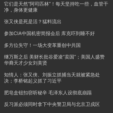
它们是天然“阿司匹林”！每天坚持吃一些，血管干
净，身体更健康
张又侠是死是活？猛料流出
参加CIA中国机密简报会后 库克吓到睡不好
多方位失守！一场大变革重创中共国
继万斯之后 美财长批谷爱凌“卖国”；美国人盛赞
华裔天才少女刘美贤
知情人：张又侠、刘振立抓捕当天就被紧急处
决；李桥铭起义抓了习近平
肥皂盒钮扣窃听秘辛 毛泽东人设彻底崩蹋
反习派必须同时拿下中央警卫局与北京卫戍区