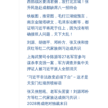
西部战区要清君侧，攻打北京城！张
升民急赴成都缺席八一招待会
铁板图，推背图，毛灯江湖熄预言，
南京金陵塔碑文，毛泽东论断等，都
证明习近平将死于任上，因为没有明
确接班人问题，天下大乱！
刘源、胡德平、邓朴方、张又侠和曾
庆红等红二代家族倒习达成共识
上海武警司令陈源等27名军官参与
谋杀李克强一案，军方调查并集中关
押证人被习近平派人全部消灭
“习近平非法政变必须下台” – 这才是
天安门红墙所喷标语
张又侠怒吼、老军头罢宴！刘源邓朴
方等红二代家族达成倒习共识：
2028将成绝对独裁末日