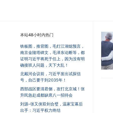
本站48小时内热门
铁板图，推背图，毛灯江湖熄预言，
南京金陵塔碑文，毛泽东论断等，都
证明习近平将死于任上，因为没有明
确接班人问题，天下大乱！
北戴河会议前，习近平发出试探信
号，自己要干到2035年！
西部战区要清君侧，攻打北京城！张
升民急赴成都缺席八一招待会
刘源–张又侠双剑合璧，温家宝幕后
出手：习近平权力终结