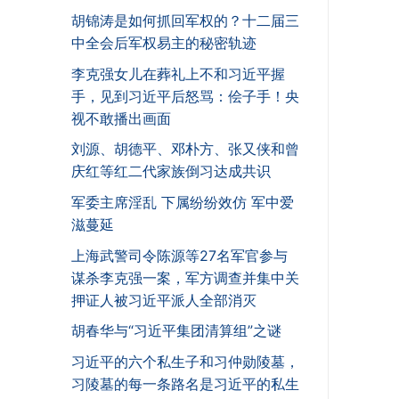
胡锦涛是如何抓回军权的？十二届三
中全会后军权易主的秘密轨迹
李克强女儿在葬礼上不和习近平握
手，见到习近平后怒骂：侩子手！央
视不敢播出画面
刘源、胡德平、邓朴方、张又侠和曾
庆红等红二代家族倒习达成共识
军委主席淫乱 下属纷纷效仿 军中爱
滋蔓延
上海武警司令陈源等27名军官参与
谋杀李克强一案，军方调查并集中关
押证人被习近平派人全部消灭
胡春华与“习近平集团清算组”之谜
习近平的六个私生子和习仲勋陵墓，
习陵墓的每一条路名是习近平的私生