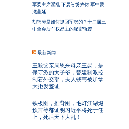
军委主席淫乱 下属纷纷效仿 军中爱
滋蔓延
胡锦涛是如何抓回军权的？十二届三
中全会后军权易主的秘密轨迹
最新新闻
王毅父亲周恩来母亲王昆，是
保守派的太子爷，替建制派控
制着外交部，夫人钱韦被加拿
大拒发签证
铁板图，推背图，毛灯江湖熄
预言等都证明习近平将死于任
上，死后天下大乱！