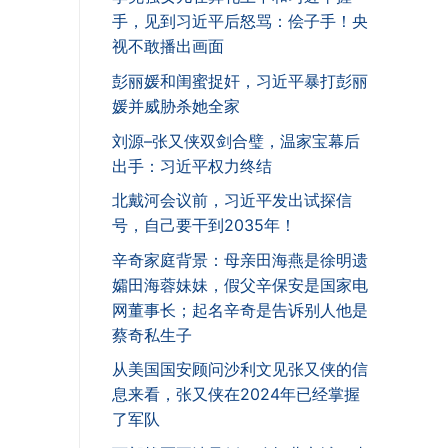
手，见到习近平后怒骂：侩子手！央
视不敢播出画面
彭丽媛和闺蜜捉奸，习近平暴打彭丽
媛并威胁杀她全家
刘源–张又侠双剑合璧，温家宝幕后
出手：习近平权力终结
北戴河会议前，习近平发出试探信
号，自己要干到2035年！
辛奇家庭背景：母亲田海燕是徐明遗
孀田海蓉妹妹，假父辛保安是国家电
网董事长；起名辛奇是告诉别人他是
蔡奇私生子
从美国国安顾问沙利文见张又侠的信
息来看，张又侠在2024年已经掌握
了军队