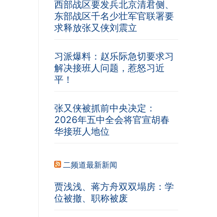
西部战区要发兵北京清君侧、
东部战区千名少壮军官联署要
求释放张又侠刘震立
习派爆料：赵乐际急切要求习
解决接班人问题，惹怒习近
平！
张又侠被抓前中央决定：
2026年五中全会将官宣胡春
华接班人地位
二频道最新新闻
贾浅浅、蒋方舟双双塌房：学
位被撤、职称被废