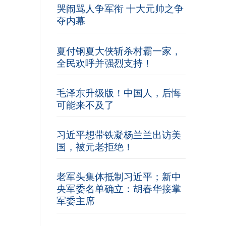
哭闹骂人争军衔 十大元帅之争
夺内幕
夏付钢夏大侠斩杀村霸一家，
全民欢呼并强烈支持！
毛泽东升级版！中国人，后悔
可能来不及了
习近平想带铁凝杨兰兰出访美
国，被元老拒绝！
老军头集体抵制习近平；新中
央军委名单确立：胡春华接掌
军委主席