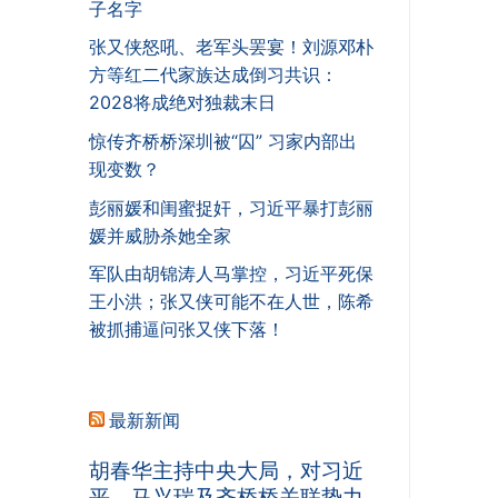
子名字
张又侠怒吼、老军头罢宴！刘源邓朴
方等红二代家族达成倒习共识：
2028将成绝对独裁末日
惊传齐桥桥深圳被“囚” 习家内部出
现变数？
彭丽媛和闺蜜捉奸，习近平暴打彭丽
媛并威胁杀她全家
军队由胡锦涛人马掌控，习近平死保
王小洪；张又侠可能不在人世，陈希
被抓捕逼问张又侠下落！
最新新闻
胡春华主持中央大局，对习近
平、马兴瑞及齐桥桥关联势力