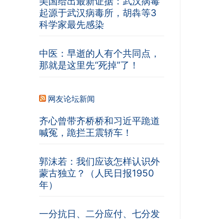
美国给出最新证据：武汉病毒
起源于武汉病毒所，胡犇等3
科学家最先感染
中医：早逝的人有个共同点，
那就是这里先“死掉”了！
网友论坛新闻
齐心曾带齐桥桥和习近平跪道
喊冤，跪拦王震轿车！
郭沫若：我们应该怎样认识外
蒙古独立？（人民日报1950
年）
一分抗日、二分应付、七分发