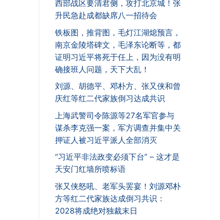
西部战区要清君侧，攻打北京城！张
升民急赴成都缺席八一招待会
铁板图，推背图，毛灯江湖熄预言，
南京金陵塔碑文，毛泽东论断等，都
证明习近平将死于任上，因为没有明
确接班人问题，天下大乱！
刘源、胡德平、邓朴方、张又侠和曾
庆红等红二代家族倒习达成共识
上海武警司令陈源等27名军官参与
谋杀李克强一案，军方调查并集中关
押证人被习近平派人全部消灭
“习近平非法政变必须下台” – 这才是
天安门红墙所喷标语
张又侠怒吼、老军头罢宴！刘源邓朴
方等红二代家族达成倒习共识：
2028将成绝对独裁末日