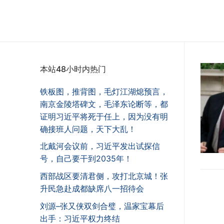
本站48小时内热门
铁板图，推背图，毛灯江湖熄预言，
南京金陵塔碑文，毛泽东论断等，都
证明习近平将死于任上，因为没有明
确接班人问题，天下大乱！
北戴河会议前，习近平发出试探信
号，自己要干到2035年！
西部战区要清君侧，攻打北京城！张
升民急赴成都缺席八一招待会
刘源–张又侠双剑合璧，温家宝幕后
出手：习近平权力终结