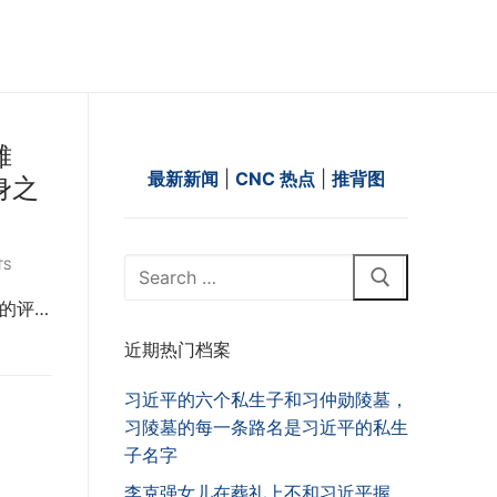
摊
最新新闻
|
CNC 热点
|
推背图
身之
Search
TS
for:
的评…
近期热门档案
习近平的六个私生子和习仲勋陵墓，
习陵墓的每一条路名是习近平的私生
子名字
李克强女儿在葬礼上不和习近平握