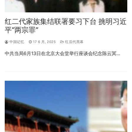
红二代家族集结联署要习下台 挑明习近
平“两宗罪”
中国记忆
17 6 月, 2025
红后代黑幕
中共当局6月13日在北京大会堂举行座谈会纪念陈云冥…