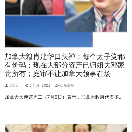
加拿大籍肖建华口头禅：每个太子党都
有价码；现在大部分资产已归姐夫邓家
贵所有；庭审不让加拿大领事在场
大纪元
5 7 月, 2022
官场黑暗
加拿大大使馆周二（7月5日）表示，加拿大政府代表多…