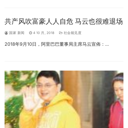
共产风吹富豪人人自危 马云也很难退场
国家 新闻
4 10 月, 2018
社会能见度
2018年9月10日，阿里巴巴董事局主席马云宣佈：…