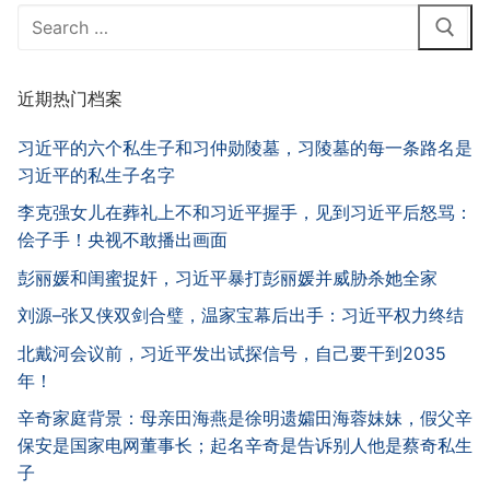
Search
for:
近期热门档案
习近平的六个私生子和习仲勋陵墓，习陵墓的每一条路名是
习近平的私生子名字
李克强女儿在葬礼上不和习近平握手，见到习近平后怒骂：
侩子手！央视不敢播出画面
彭丽媛和闺蜜捉奸，习近平暴打彭丽媛并威胁杀她全家
刘源–张又侠双剑合璧，温家宝幕后出手：习近平权力终结
北戴河会议前，习近平发出试探信号，自己要干到2035
年！
辛奇家庭背景：母亲田海燕是徐明遗孀田海蓉妹妹，假父辛
保安是国家电网董事长；起名辛奇是告诉别人他是蔡奇私生
子