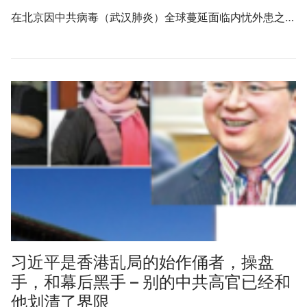
在北京因中共病毒（武汉肺炎）全球蔓延面临内忧外患之…
习近平是香港乱局的始作俑者，操盘
手，和幕后黑手 – 别的中共高官已经和
他划清了界限