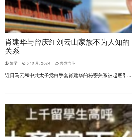
肖建华与曾庆红刘云山家族不为人知的
关系
娇雯
5 10 月, 2024
共党内斗
近日马云和中共太子党白手套肖建华的秘密关系被起底引…