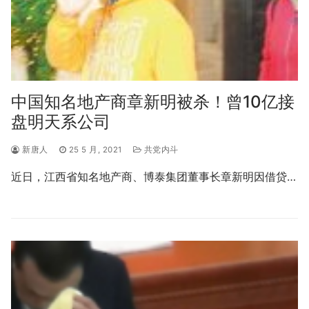
中国知名地产商章新明被杀！曾10亿接
盘明天系公司
新唐人
25 5 月, 2021
共党内斗
近日，江西省知名地产商、博泰集团董事长章新明因借贷…