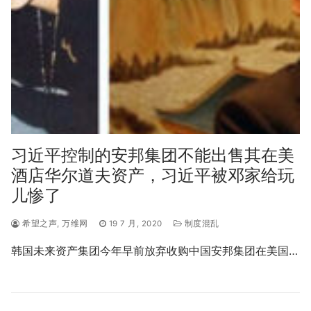
习近平控制的安邦集团不能出售其在美
酒店华尔道夫资产，习近平被邓家给玩
儿惨了
希望之声, 万维网
19 7 月, 2020
制度混乱
韩国未来资产集团今年早前放弃收购中国安邦集团在美国…