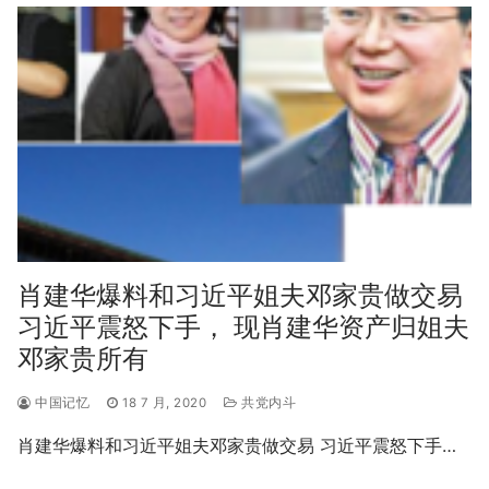
肖建华爆料和习近平姐夫邓家贵做交易
习近平震怒下手， 现肖建华资产归姐夫
邓家贵所有
中国记忆
18 7 月, 2020
共党内斗
肖建华爆料和习近平姐夫邓家贵做交易 习近平震怒下手…