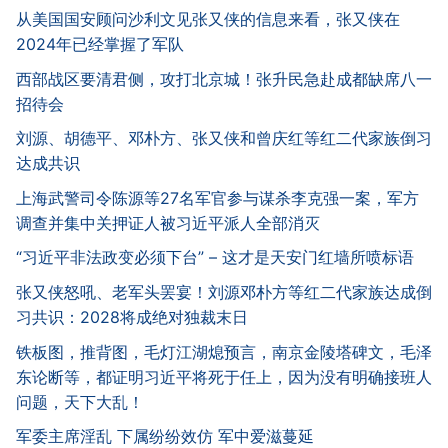
从美国国安顾问沙利文见张又侠的信息来看，张又侠在
2024年已经掌握了军队
西部战区要清君侧，攻打北京城！张升民急赴成都缺席八一
招待会
刘源、胡德平、邓朴方、张又侠和曾庆红等红二代家族倒习
达成共识
上海武警司令陈源等27名军官参与谋杀李克强一案，军方
调查并集中关押证人被习近平派人全部消灭
“习近平非法政变必须下台” – 这才是天安门红墙所喷标语
张又侠怒吼、老军头罢宴！刘源邓朴方等红二代家族达成倒
习共识：2028将成绝对独裁末日
铁板图，推背图，毛灯江湖熄预言，南京金陵塔碑文，毛泽
东论断等，都证明习近平将死于任上，因为没有明确接班人
问题，天下大乱！
军委主席淫乱 下属纷纷效仿 军中爱滋蔓延