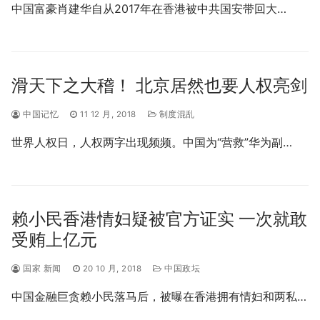
中国富豪肖建华自从2017年在香港被中共国安带回大…
滑天下之大稽！ 北京居然也要人权亮剑
中国记忆
11 12 月, 2018
制度混乱
世界人权日，人权两字出现频频。中国为“营救”华为副…
赖小民香港情妇疑被官方证实 一次就敢
受贿上亿元
国家 新闻
20 10 月, 2018
中国政坛
中国金融巨贪赖小民落马后，被曝在香港拥有情妇和两私…