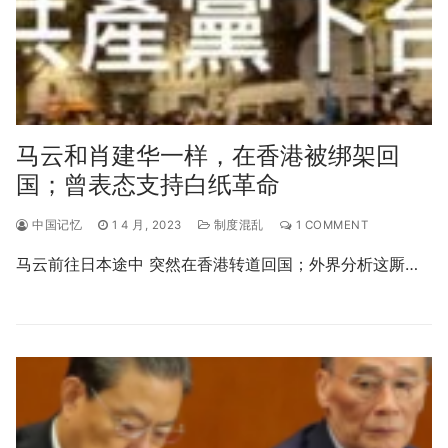
马云和肖建华一样，在香港被绑架回
国；曾表态支持白纸革命
中国记忆
1 4 月, 2023
制度混乱
1 COMMENT
马云前往日本途中 突然在香港转道回国；外界分析这厮…