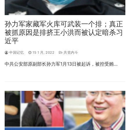
孙力军家藏军火库可武装一个排；真正
被抓原因是排挤王小洪而被认定暗杀习
近平
中国记忆
15 1 月, 2022
共党内斗
中共公安部原副部长孙力军1月13日被起诉，被控受贿…