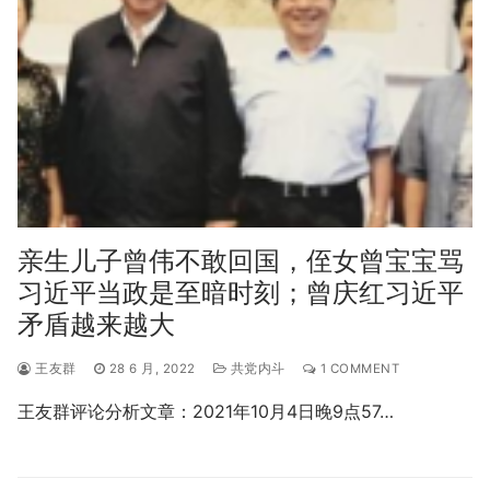
亲生儿子曾伟不敢回国，侄女曾宝宝骂
习近平当政是至暗时刻；曾庆红习近平
矛盾越来越大
王友群
28 6 月, 2022
共党内斗
1 COMMENT
王友群评论分析文章：2021年10月4日晚9点57…