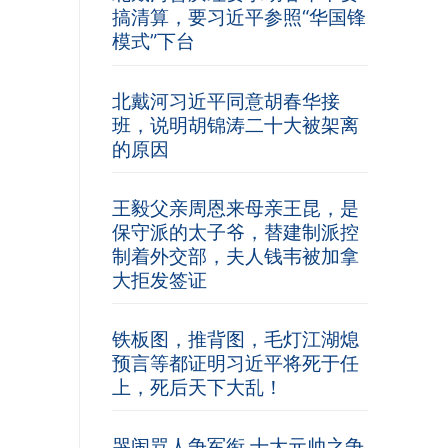
搞清算，要习近平参照“华国锋
模式”下台
北戴河习近平同意胡春华接
班，说明胡锦涛二十大被架离
的原因
王毅父亲周恩来母亲王昆，是
保守派的太子爷，替建制派控
制着外交部，夫人钱韦被加拿
大拒发签证
铁板图，推背图，毛灯江湖熄
预言等都证明习近平将死于任
上，死后天下大乱！
哭闹骂人争军衔 十大元帅之争