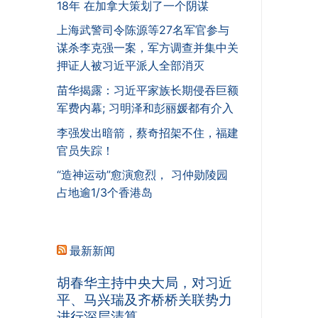
18年 在加拿大策划了一个阴谋
上海武警司令陈源等27名军官参与
谋杀李克强一案，军方调查并集中关
押证人被习近平派人全部消灭
苗华揭露：习近平家族长期侵吞巨额
军费内幕; 习明泽和彭丽媛都有介入
李强发出暗箭，蔡奇招架不住，福建
官员失踪！
“造神运动”愈演愈烈， 习仲勋陵园
占地逾1/3个香港岛
最新新闻
胡春华主持中央大局，对习近
平、马兴瑞及齐桥桥关联势力
进行深层清算