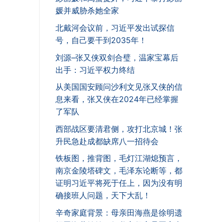
媛并威胁杀她全家
北戴河会议前，习近平发出试探信
号，自己要干到2035年！
刘源–张又侠双剑合璧，温家宝幕后
出手：习近平权力终结
从美国国安顾问沙利文见张又侠的信
息来看，张又侠在2024年已经掌握
了军队
西部战区要清君侧，攻打北京城！张
升民急赴成都缺席八一招待会
铁板图，推背图，毛灯江湖熄预言，
南京金陵塔碑文，毛泽东论断等，都
证明习近平将死于任上，因为没有明
确接班人问题，天下大乱！
辛奇家庭背景：母亲田海燕是徐明遗