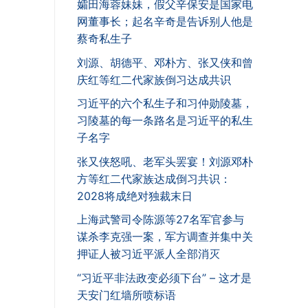
孀田海蓉妹妹，假父辛保安是国家电
网董事长；起名辛奇是告诉别人他是
蔡奇私生子
刘源、胡德平、邓朴方、张又侠和曾
庆红等红二代家族倒习达成共识
习近平的六个私生子和习仲勋陵墓，
习陵墓的每一条路名是习近平的私生
子名字
张又侠怒吼、老军头罢宴！刘源邓朴
方等红二代家族达成倒习共识：
2028将成绝对独裁末日
上海武警司令陈源等27名军官参与
谋杀李克强一案，军方调查并集中关
押证人被习近平派人全部消灭
“习近平非法政变必须下台” – 这才是
天安门红墙所喷标语