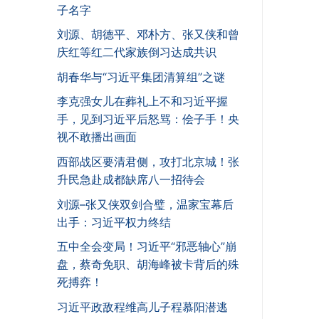
子名字
刘源、胡德平、邓朴方、张又侠和曾
庆红等红二代家族倒习达成共识
胡春华与“习近平集团清算组”之谜
李克强女儿在葬礼上不和习近平握
手，见到习近平后怒骂：侩子手！央
视不敢播出画面
西部战区要清君侧，攻打北京城！张
升民急赴成都缺席八一招待会
刘源–张又侠双剑合璧，温家宝幕后
出手：习近平权力终结
五中全会变局！习近平“邪恶轴心”崩
盘，蔡奇免职、胡海峰被卡背后的殊
死搏弈！
习近平政敌程维高儿子程慕阳潜逃