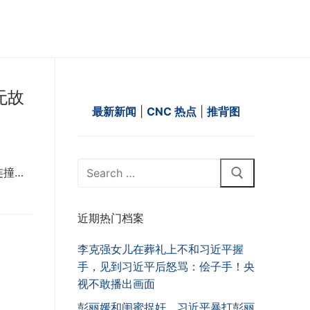
无故
最新新闻
|
CNC 热点
|
推背图
Search
连撞…
for:
近期热门档案
李克强女儿在葬礼上不和习近平握
手，见到习近平后怒骂：侩子手！央
视不敢播出画面
彭丽媛和闺蜜捉奸，习近平暴打彭丽