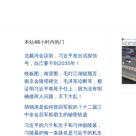
本站48小时内热门
北戴河会议前，习近平发出试探信
号，自己要干到2035年！
铁板图，推背图，毛灯江湖熄预言，
南京金陵塔碑文，毛泽东论断等，都
证明习近平将死于任上，因为没有明
确接班人问题，天下大乱！
胡锦涛是如何抓回军权的？十二届三
中全会后军权易主的秘密轨迹
习近平的六个私生子和习仲勋陵墓，
习陵墓的每一条路名是习近平的私生