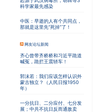
起源于武汉病毒所，胡犇等3
科学家最先感染
中医：早逝的人有个共同点，
那就是这里先“死掉”了！
网友论坛新闻
齐心曾带齐桥桥和习近平跪道
喊冤，跪拦王震轿车！
郭沫若：我们应该怎样认识外
蒙古独立？（人民日报1950
年）
一分抗日、二分应付、七分发
展；中共不抗日反而通敌卖