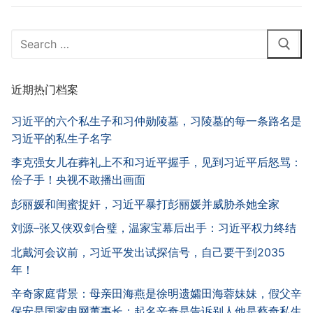
Search
for:
近期热门档案
习近平的六个私生子和习仲勋陵墓，习陵墓的每一条路名是
习近平的私生子名字
李克强女儿在葬礼上不和习近平握手，见到习近平后怒骂：
侩子手！央视不敢播出画面
彭丽媛和闺蜜捉奸，习近平暴打彭丽媛并威胁杀她全家
刘源–张又侠双剑合璧，温家宝幕后出手：习近平权力终结
北戴河会议前，习近平发出试探信号，自己要干到2035
年！
辛奇家庭背景：母亲田海燕是徐明遗孀田海蓉妹妹，假父辛
保安是国家电网董事长；起名辛奇是告诉别人他是蔡奇私生