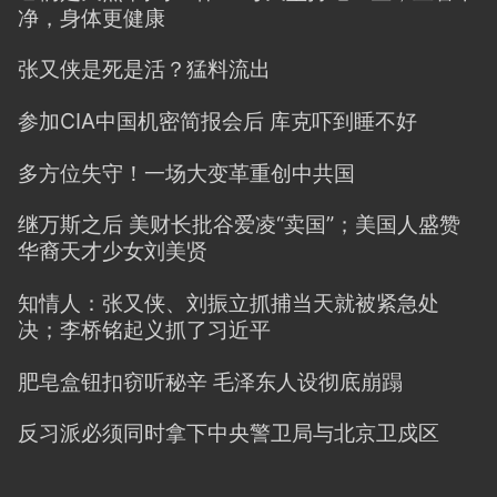
净，身体更健康
张又侠是死是活？猛料流出
参加CIA中国机密简报会后 库克吓到睡不好
多方位失守！一场大变革重创中共国
继万斯之后 美财长批谷爱凌“卖国”；美国人盛赞
华裔天才少女刘美贤
知情人：张又侠、刘振立抓捕当天就被紧急处
决；李桥铭起义抓了习近平
肥皂盒钮扣窃听秘辛 毛泽东人设彻底崩蹋
反习派必须同时拿下中央警卫局与北京卫戍区