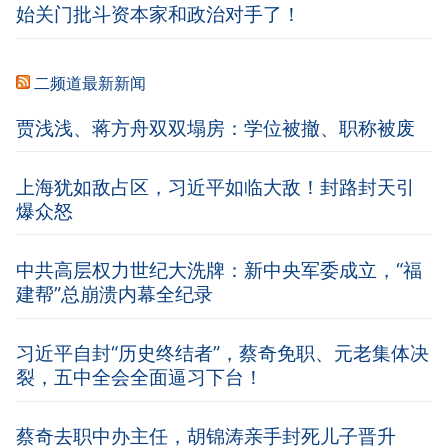
始关门批斗资本家和政治对手了！
二频道最新新闻
贾浅浅、蒋方舟双双塌房：学位被撤、职称被废
上海犹如敌占区，习近平如临大敌！封路封天引
爆众怒
中共高层权力世纪大洗牌：新中央军委成立，“福
建帮”总崩溃内幕全纪录
习近平自封“历史终结者”，蔡奇免职、元老集体决
裂，五中全会全面逼习下台！
蔡奇去职中办主任，胡锦涛亲手封死儿子晋升