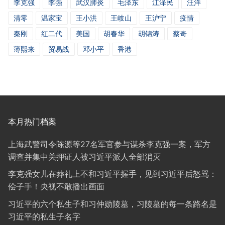
李克强
李强
武汉肺炎
毛泽东
江泽民
汪洋
清零
温家宝
王小洪
王岐山
王沪宁
疫情
秦刚
红二代
美国
胡春华
胡锦涛
蔡奇
薄熙来
贸易战
邓小平
香港
本月热门档案
上海武警司令陈源等27名军官参与谋杀李克强一案，军方
调查并集中关押证人被习近平派人全部消灭
李克强女儿在葬礼上不和习近平握手，见到习近平后怒骂：
侩子手！央视不敢播出画面
习近平的六个私生子和习仲勋陵墓，习陵墓的每一条路名是
习近平的私生子名字