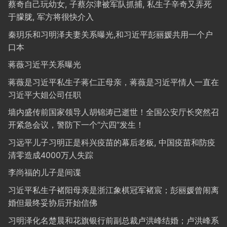
蔡奇自己玩幼女, 子蔡尔津被军队抓捕, 私生子辛奇又弄死
于朦胧, 军方将很快介入
秦玥乐和习明泽夫妻关系曝光,和习近平彭丽媛共用一个户
口本
蒋薇习近平关系曝光
蒋薇是习近平私生子蒋仁正母亲，蒋薇是习近平情人一直在
习近平大姐公司任职
墙内盛传前国家领导人胡锦涛已逝世！全国公安厅长突然召
开紧急会议，警防下一个“六四”发生！
习远平儿子习明正是科兴疫苗的幕后老板, 中国疫苗和防疫
清零造成4000万人失踪
李尚福的儿子是间谍
习近平私生子褚阳母亲是浙江象棋冠军褚宸；彭丽媛曾闹离
婚但最终妥协后开始信佛
习明泽化名楚晨和花旗银行前副总裁卢洪峰结婚；卢洪峰系