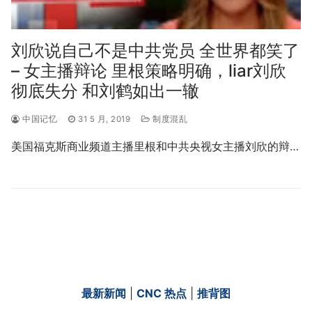
刘欣说自己不是中共党员 全世界都笑了
– 女主播辩论 里根策略明确，liar刘欣
彻底失分 和刘鹤如出一辙
中国记忆
31 5 月, 2019
制度混乱
美国福克斯商业频道主播里根和中共央视女主播刘欣的辩…
最新新闻
|
CNC 热点
|
推背图