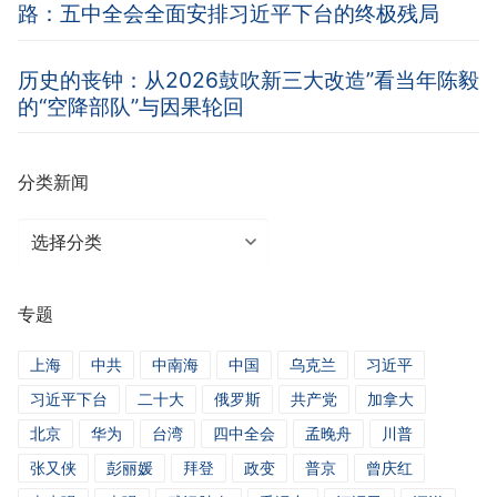
路：五中全会全面安排习近平下台的终极残局
历史的丧钟：从2026鼓吹新三大改造”看当年陈毅
的“空降部队”与因果轮回
分类新闻
分
类
新
专题
闻
上海
中共
中南海
中国
乌克兰
习近平
习近平下台
二十大
俄罗斯
共产党
加拿大
北京
华为
台湾
四中全会
孟晚舟
川普
张又侠
彭丽媛
拜登
政变
普京
曾庆红