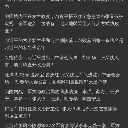
力
中国境内正在发生政变；习近平捂不住了急急宣布张又侠被
双规；全军进入二级战备，北京地区采用人盯人方式防政
变！
习近平的六个私生子和习仲勋陵墓，习陵墓的每一条路名是
习近平的私生子名字
以拖待变，习近平提出四中全会人事：胡春华、张又侠入
常，胡海峰直升政治局！
汪洋 胡锦涛 温家宝 曾庆红 张又侠让军队进驻四中全会会
场 ，胡春华大会发言，党媒讽刺袁世凯81天皇帝梦
为防内战，军方与政治局的同步清洗！李强、蔡奇、王沪
宁、李希下；张又侠、汪洋、胡春华、陈吉宁上
钟绍军复出任总政治部主任, 张又侠和儿子张文杰被抓捕，
刘振立被杀！
上海武警司令陈源等27名军官参与谋杀李克强一案，军方