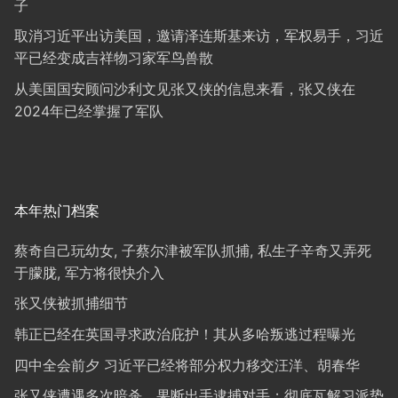
子
取消习近平出访美国，邀请泽连斯基来访，军权易手，习近
平已经变成吉祥物习家军鸟兽散
从美国国安顾问沙利文见张又侠的信息来看，张又侠在
2024年已经掌握了军队
本年热门档案
蔡奇自己玩幼女, 子蔡尔津被军队抓捕, 私生子辛奇又弄死
于朦胧, 军方将很快介入
张又侠被抓捕细节
韩正已经在英国寻求政治庇护！其从多哈叛逃过程曝光
四中全会前夕 习近平已经将部分权力移交汪洋、胡春华
张又侠遭遇多次暗杀，果断出手逮捕对手；彻底瓦解习派势