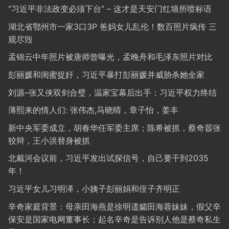
“习近平非法政变必须下台” – 这才是天安门红墙所喷标语
湖北省鄂州市一家3口3P 爸妈女儿乱伦！数百照片疯传 三
观尽毁
孟锦云中年照片被唐师曾曝光，孟晚舟和毛泽东照片对比
彭丽媛和闺蜜捉奸，习近平暴打彭丽媛并威胁杀她全家
刘源–张又侠双剑合璧，温家宝幕后出手：习近平权力终结
薄熙来的情人们: 张伟杰,马晓晴，章子怡，姜丰
新中央军委成立，胡春华任军委主席；陈希被抓，蔡奇嚣张
狡辩，王小洪替身被抓
北戴河会议前，习近平发出试探信号，自己要干到2035
年！
习近平女儿习明泽，小姨子彭丽娟和侄子齐明正
辛奇家庭背景：母亲田海燕是徐明遗孀田海蓉妹妹，假父辛
保安是国家电网董事长；起名辛奇是告诉别人他是蔡奇私生