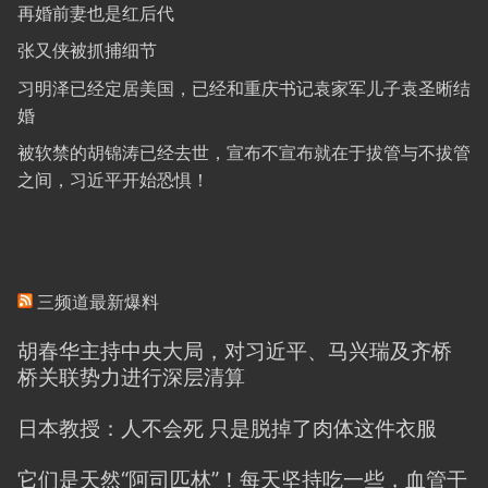
再婚前妻也是红后代
张又侠被抓捕细节
习明泽已经定居美国，已经和重庆书记袁家军儿子袁圣晰结
婚
被软禁的胡锦涛已经去世，宣布不宣布就在于拔管与不拔管
之间，习近平开始恐惧！
三频道最新爆料
胡春华主持中央大局，对习近平、马兴瑞及齐桥
桥关联势力进行深层清算
日本教授：人不会死 只是脱掉了肉体这件衣服
它们是天然“阿司匹林”！每天坚持吃一些，血管干