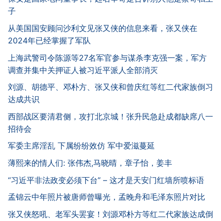
子
从美国国安顾问沙利文见张又侠的信息来看，张又侠在
2024年已经掌握了军队
上海武警司令陈源等27名军官参与谋杀李克强一案，军方
调查并集中关押证人被习近平派人全部消灭
刘源、胡德平、邓朴方、张又侠和曾庆红等红二代家族倒习
达成共识
西部战区要清君侧，攻打北京城！张升民急赴成都缺席八一
招待会
军委主席淫乱 下属纷纷效仿 军中爱滋蔓延
薄熙来的情人们: 张伟杰,马晓晴，章子怡，姜丰
“习近平非法政变必须下台” – 这才是天安门红墙所喷标语
孟锦云中年照片被唐师曾曝光，孟晚舟和毛泽东照片对比
张又侠怒吼、老军头罢宴！刘源邓朴方等红二代家族达成倒