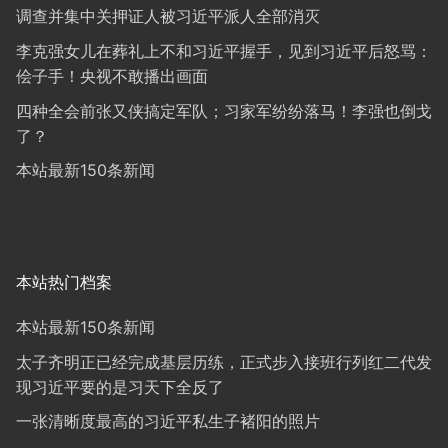
调查并集中关押证人被习近平派人全部消灭
李克强女儿在葬礼上不和习近平握手，见到习近平后怒骂：
侩子手！央视不敢播出画面
四种全会前张又侠搞定军队；习家军纷纷落马！李强也倒戈
了？
本站最新150条新闻
本站热门档案
本站最新150条新闻
太子齐明正已经完成基层历练，正式步入接班行列红二代发
现习近平要的是习天下全反了
一张清晰度最高的习近平私生子褚阳的照片