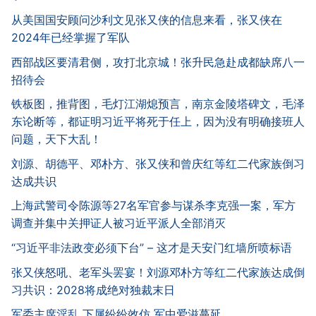
从美国国安顾问沙利文见张又侠的信息来看，张又侠在
2024年已经掌握了军队
西部战区要清君侧，攻打北京城！张升民急赴成都缺席八一
招待会
铁板图，推背图，毛灯江湖熄预言，南京金陵塔碑文，毛泽
东论断等，都证明习近平将死于任上，因为没有明确接班人
问题，天下大乱！
刘源、胡德平、邓朴方、张又侠和曾庆红等红二代家族倒习
达成共识
上海武警司令陈源等27名军官参与谋杀李克强一案，军方
调查并集中关押证人被习近平派人全部消灭
“习近平非法政变必须下台” – 这才是天安门红墙所喷标语
张又侠怒吼、老军头罢宴！刘源邓朴方等红二代家族达成倒
习共识：2028将成绝对独裁末日
军委主席淫乱 下属纷纷效仿 军中爱滋蔓延