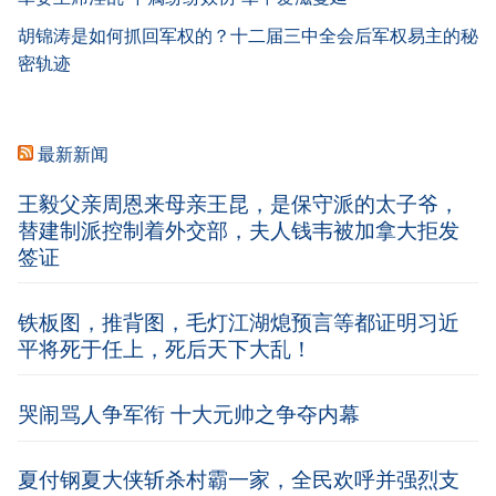
胡锦涛是如何抓回军权的？十二届三中全会后军权易主的秘
密轨迹
最新新闻
王毅父亲周恩来母亲王昆，是保守派的太子爷，
替建制派控制着外交部，夫人钱韦被加拿大拒发
签证
铁板图，推背图，毛灯江湖熄预言等都证明习近
平将死于任上，死后天下大乱！
哭闹骂人争军衔 十大元帅之争夺内幕
夏付钢夏大侠斩杀村霸一家，全民欢呼并强烈支