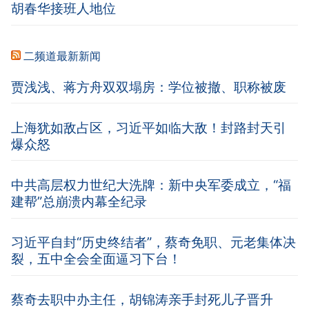
胡春华接班人地位
二频道最新新闻
贾浅浅、蒋方舟双双塌房：学位被撤、职称被废
上海犹如敌占区，习近平如临大敌！封路封天引
爆众怒
中共高层权力世纪大洗牌：新中央军委成立，“福
建帮”总崩溃内幕全纪录
习近平自封“历史终结者”，蔡奇免职、元老集体决
裂，五中全会全面逼习下台！
蔡奇去职中办主任，胡锦涛亲手封死儿子晋升