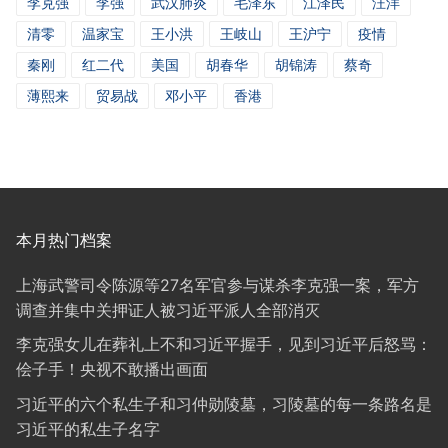
李克强
李强
武汉肺炎
毛泽东
江泽民
汪洋
清零
温家宝
王小洪
王岐山
王沪宁
疫情
秦刚
红二代
美国
胡春华
胡锦涛
蔡奇
薄熙来
贸易战
邓小平
香港
本月热门档案
上海武警司令陈源等27名军官参与谋杀李克强一案，军方
调查并集中关押证人被习近平派人全部消灭
李克强女儿在葬礼上不和习近平握手，见到习近平后怒骂：
侩子手！央视不敢播出画面
习近平的六个私生子和习仲勋陵墓，习陵墓的每一条路名是
习近平的私生子名字