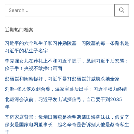
Search
for:
近期热门档案
习近平的六个私生子和习仲勋陵墓，习陵墓的每一条路名是
习近平的私生子名字
李克强女儿在葬礼上不和习近平握手，见到习近平后怒骂：
侩子手！央视不敢播出画面
彭丽媛和闺蜜捉奸，习近平暴打彭丽媛并威胁杀她全家
刘源–张又侠双剑合璧，温家宝幕后出手：习近平权力终结
北戴河会议前，习近平发出试探信号，自己要干到2035
年！
辛奇家庭背景：母亲田海燕是徐明遗孀田海蓉妹妹，假父辛
保安是国家电网董事长；起名辛奇是告诉别人他是蔡奇私生
子