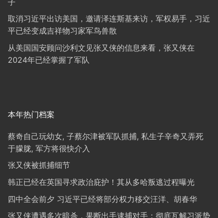
子
取消习近平出访美国，邀请泽连斯基来访，军权易手，习近
平已经变成吉祥物习家军鸟兽散
从美国国安顾问沙利文见张又侠的信息来看，张又侠在
2024年已经掌握了军队
本年热门档案
蔡奇自己玩幼女, 子蔡尔津被军队抓捕, 私生子辛奇又弄死
于朦胧, 军方将很快介入
张又侠被抓捕细节
韩正已经在英国寻求政治庇护！其从多哈叛逃过程曝光
四中全会前夕 习近平已经将部分权力移交汪洋、胡春华
张又侠遭遇多次暗杀，果断出手逮捕对手；彻底瓦解习派势