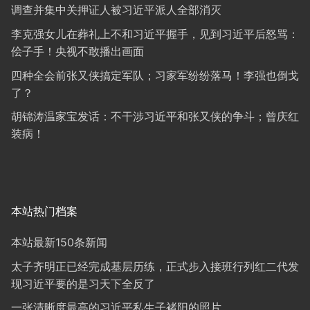
调查并集中关押证人被习近平派人全部消灭
李克强女儿在葬礼上不和习近平握手，见到习近平后怒骂：
侩子手！央视不敢播出画面
四种全会前张又侠搞定军队；习家军纷纷落马！李强也倒戈
了？
胡锦涛温家宝发话：不干涉习近平和张又侠的争斗；曾庆红
装病！
本站热门档案
本站最新150条新闻
太子齐明正已经完成基层历练，正式步入接班行列红二代发
现习近平要的是习天下全反了
一张清晰度最高的习近平私生子褚阳的照片