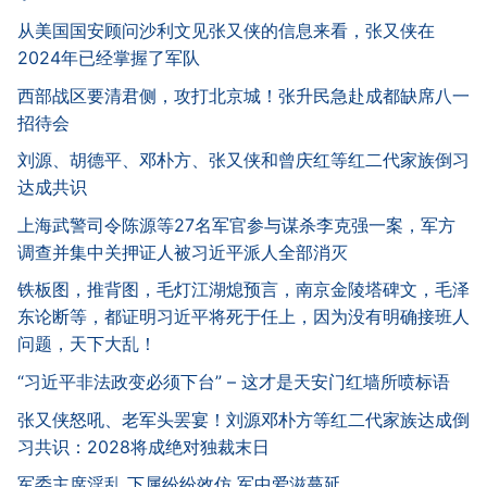
从美国国安顾问沙利文见张又侠的信息来看，张又侠在
2024年已经掌握了军队
西部战区要清君侧，攻打北京城！张升民急赴成都缺席八一
招待会
刘源、胡德平、邓朴方、张又侠和曾庆红等红二代家族倒习
达成共识
上海武警司令陈源等27名军官参与谋杀李克强一案，军方
调查并集中关押证人被习近平派人全部消灭
铁板图，推背图，毛灯江湖熄预言，南京金陵塔碑文，毛泽
东论断等，都证明习近平将死于任上，因为没有明确接班人
问题，天下大乱！
“习近平非法政变必须下台” – 这才是天安门红墙所喷标语
张又侠怒吼、老军头罢宴！刘源邓朴方等红二代家族达成倒
习共识：2028将成绝对独裁末日
军委主席淫乱 下属纷纷效仿 军中爱滋蔓延