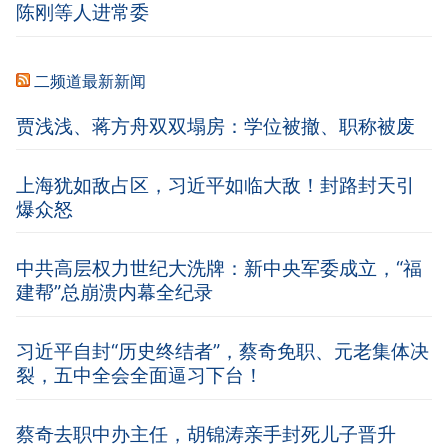
陈刚等人进常委
二频道最新新闻
贾浅浅、蒋方舟双双塌房：学位被撤、职称被废
上海犹如敌占区，习近平如临大敌！封路封天引
爆众怒
中共高层权力世纪大洗牌：新中央军委成立，“福
建帮”总崩溃内幕全纪录
习近平自封“历史终结者”，蔡奇免职、元老集体决
裂，五中全会全面逼习下台！
蔡奇去职中办主任，胡锦涛亲手封死儿子晋升