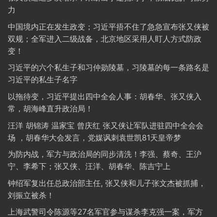
力
中国境内正在发生政变；习近平捂不住了急急宣布张又侠被
双规；全军进入二级战备，北京地区采用人盯人方式防政
变！
习近平的六个私生子和习仲勋陵墓，习陵墓的每一条路名是
习近平的私生子名字
以拖待变，习近平提出四中全会人事：胡春华、张又侠入
常，胡海峰直升政治局！
汪洋 胡锦涛 温家宝 曾庆红 张又侠让军队进驻四中全会会
场 ，胡春华大会发言，党媒讽刺袁世凯81天皇帝梦
为防内战，军方与政治局的同步清洗！李强、蔡奇、王沪
宁、李希下；张又侠、汪洋、胡春华、陈吉宁上
钟绍军复出任总政治部主任, 张又侠和儿子张文杰被抓捕，
刘振立被杀！
上海武警司令陈源等27名军官参与谋杀李克强一案，军方