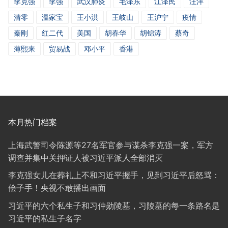
李克强
李强
武汉肺炎
毛泽东
江泽民
汪洋
清零
温家宝
王小洪
王岐山
王沪宁
疫情
秦刚
红二代
美国
胡春华
胡锦涛
蔡奇
薄熙来
贸易战
邓小平
香港
本月热门档案
上海武警司令陈源等27名军官参与谋杀李克强一案，军方
调查并集中关押证人被习近平派人全部消灭
李克强女儿在葬礼上不和习近平握手，见到习近平后怒骂：
侩子手！央视不敢播出画面
习近平的六个私生子和习仲勋陵墓，习陵墓的每一条路名是
习近平的私生子名字