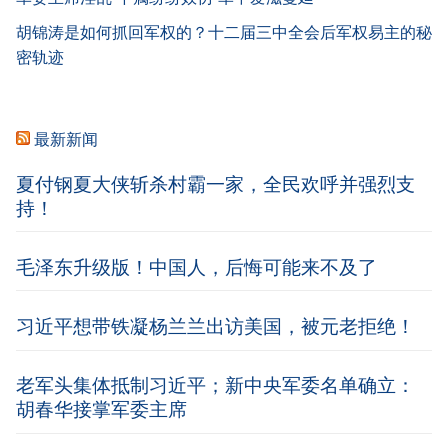
胡锦涛是如何抓回军权的？十二届三中全会后军权易主的秘
密轨迹
最新新闻
夏付钢夏大侠斩杀村霸一家，全民欢呼并强烈支
持！
毛泽东升级版！中国人，后悔可能来不及了
习近平想带铁凝杨兰兰出访美国，被元老拒绝！
老军头集体抵制习近平；新中央军委名单确立：
胡春华接掌军委主席