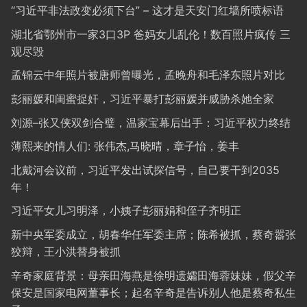
“习近平非法政变必须下台” – 这才是天安门红墙所喷标语
湖北省鄂州市一家3口3P 爸妈女儿乱伦！数百照片疯传 三
观尽毁
孟锦云中年照片被唐师曾曝光，孟晚舟和毛泽东照片对比
彭丽媛和闺蜜捉奸，习近平暴打彭丽媛并威胁杀她全家
刘源–张又侠双剑合璧，温家宝幕后出手：习近平权力终结
薄熙来的情人们: 张伟杰,马晓晴，章子怡，姜丰
北戴河会议前，习近平发出试探信号，自己要干到2035
年！
习近平女儿习明泽，小姨子彭丽娟和侄子齐明正
新中央军委成立，胡春华任军委主席；陈希被抓，蔡奇嚣张
狡辩，王小洪替身被抓
辛奇家庭背景：母亲田海燕是徐明遗孀田海蓉妹妹，假父辛
保安是国家电网董事长；起名辛奇是告诉别人他是蔡奇私生