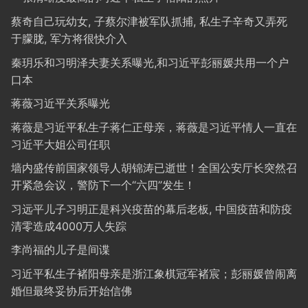
蔡奇自己玩幼女, 子蔡尔津被军队抓捕, 私生子辛奇又弄死
于朦胧, 军方将很快介入
秦玥乐和习明泽夫妻关系曝光,和习近平彭丽媛共用一个户
口本
蒋薇习近平关系曝光
蒋薇是习近平私生子蒋仁正母亲，蒋薇是习近平情人一直在
习近平大姐公司任职
墙内盛传前国家领导人胡锦涛已逝世！全国公安厅长突然召
开紧急会议，警防下一个“六四”发生！
习远平儿子习明正是科兴疫苗的幕后老板, 中国疫苗和防疫
清零造成4000万人失踪
李尚福的儿子是间谍
习近平私生子褚阳母亲是浙江象棋冠军褚宸；彭丽媛曾闹离
婚但最终妥协后开始信佛