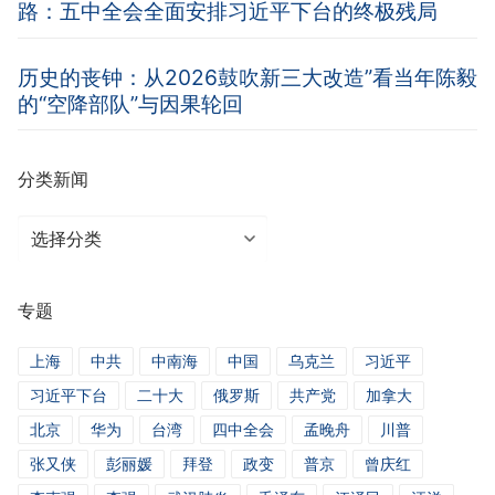
路：五中全会全面安排习近平下台的终极残局
历史的丧钟：从2026鼓吹新三大改造”看当年陈毅
的“空降部队”与因果轮回
分类新闻
分
类
新
专题
闻
上海
中共
中南海
中国
乌克兰
习近平
习近平下台
二十大
俄罗斯
共产党
加拿大
北京
华为
台湾
四中全会
孟晚舟
川普
张又侠
彭丽媛
拜登
政变
普京
曾庆红