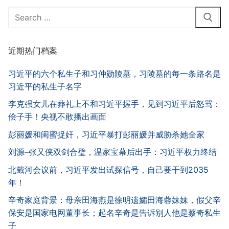
Search
for:
近期热门档案
习近平的六个私生子和习仲勋陵墓，习陵墓的每一条路名是
习近平的私生子名字
李克强女儿在葬礼上不和习近平握手，见到习近平后怒骂：
侩子手！央视不敢播出画面
彭丽媛和闺蜜捉奸，习近平暴打彭丽媛并威胁杀她全家
刘源–张又侠双剑合璧，温家宝幕后出手：习近平权力终结
北戴河会议前，习近平发出试探信号，自己要干到2035
年！
辛奇家庭背景：母亲田海燕是徐明遗孀田海蓉妹妹，假父辛
保安是国家电网董事长；起名辛奇是告诉别人他是蔡奇私生
子