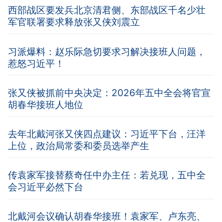
西部战区要发兵北京清君侧、东部战区千名少壮
军官联署要求释放张又侠刘震立
习派爆料：赵乐际急切要求习解决接班人问题，
惹怒习近平！
张又侠被抓前中央决定：2026年五中全会将官宣
胡春华接班人地位
去年北戴河张又侠四点建议：习近平下台，汪洋
上位，政治局常委和委员选举产生
传袁家军接替蔡奇任中办主任：若兑现，五中全
会习近平必然下台
北戴河会议确认胡春华接班！袁家军、卢东亮、