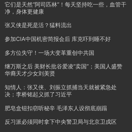
它们是天然“阿司匹林”！每天坚持吃一些，血管干
净，身体更健康
张又侠是死是活？猛料流出
参加CIA中国机密简报会后 库克吓到睡不好
多方位失守！一场大变革重创中共国
继万斯之后 美财长批谷爱凌“卖国”；美国人盛赞
华裔天才少女刘美贤
知情人：张又侠、刘振立抓捕当天就被紧急处
决；李桥铭起义抓了习近平
肥皂盒钮扣窃听秘辛 毛泽东人设彻底崩蹋
反习派必须同时拿下中央警卫局与北京卫戍区