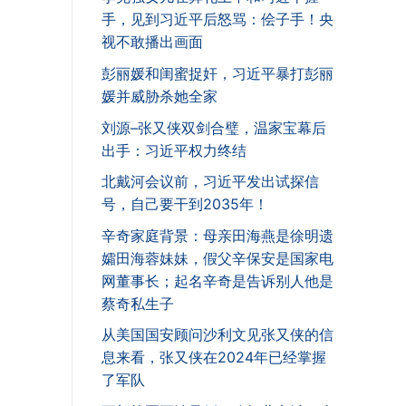
手，见到习近平后怒骂：侩子手！央
视不敢播出画面
彭丽媛和闺蜜捉奸，习近平暴打彭丽
媛并威胁杀她全家
刘源–张又侠双剑合璧，温家宝幕后
出手：习近平权力终结
北戴河会议前，习近平发出试探信
号，自己要干到2035年！
辛奇家庭背景：母亲田海燕是徐明遗
孀田海蓉妹妹，假父辛保安是国家电
网董事长；起名辛奇是告诉别人他是
蔡奇私生子
从美国国安顾问沙利文见张又侠的信
息来看，张又侠在2024年已经掌握
了军队