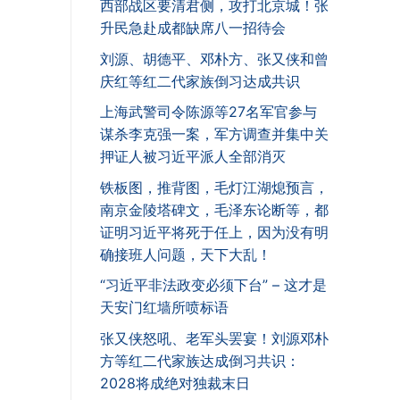
西部战区要清君侧，攻打北京城！张
升民急赴成都缺席八一招待会
刘源、胡德平、邓朴方、张又侠和曾
庆红等红二代家族倒习达成共识
上海武警司令陈源等27名军官参与
谋杀李克强一案，军方调查并集中关
押证人被习近平派人全部消灭
铁板图，推背图，毛灯江湖熄预言，
南京金陵塔碑文，毛泽东论断等，都
证明习近平将死于任上，因为没有明
确接班人问题，天下大乱！
“习近平非法政变必须下台” – 这才是
天安门红墙所喷标语
张又侠怒吼、老军头罢宴！刘源邓朴
方等红二代家族达成倒习共识：
2028将成绝对独裁末日