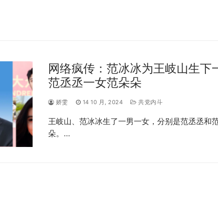
网络疯传：范冰冰为王岐山生下
范丞丞一女范朵朵
娇雯
14 10 月, 2024
共党内斗
王岐山、范冰冰生了一男一女，分别是范丞丞和
朵。…