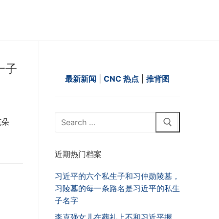
一子
最新新闻
|
CNC 热点
|
推背图
Search
范朵
for:
近期热门档案
习近平的六个私生子和习仲勋陵墓，
习陵墓的每一条路名是习近平的私生
子名字
李克强女儿在葬礼上不和习近平握