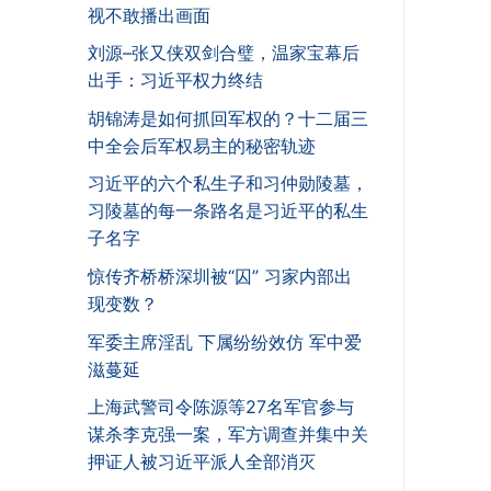
视不敢播出画面
刘源–张又侠双剑合璧，温家宝幕后
出手：习近平权力终结
胡锦涛是如何抓回军权的？十二届三
中全会后军权易主的秘密轨迹
习近平的六个私生子和习仲勋陵墓，
习陵墓的每一条路名是习近平的私生
子名字
惊传齐桥桥深圳被“囚” 习家内部出
现变数？
军委主席淫乱 下属纷纷效仿 军中爱
滋蔓延
上海武警司令陈源等27名军官参与
谋杀李克强一案，军方调查并集中关
押证人被习近平派人全部消灭