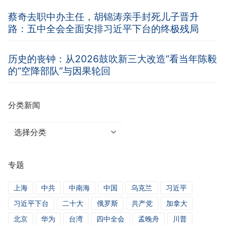
蔡奇去职中办主任，胡锦涛亲手封死儿子晋升
路：五中全会全面安排习近平下台的终极残局
历史的丧钟：从2026鼓吹新三大改造”看当年陈毅
的“空降部队”与因果轮回
分类新闻
分
类
新
专题
闻
上海
中共
中南海
中国
乌克兰
习近平
习近平下台
二十大
俄罗斯
共产党
加拿大
北京
华为
台湾
四中全会
孟晚舟
川普