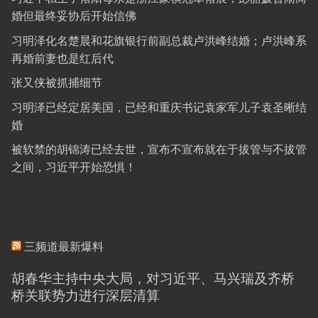
婚但最终妥协后开始信佛
习明泽化名楚晨和花旗银行前副总裁卢洪峰结婚；卢洪峰系
再婚前妻也是红后代
张又侠被抓捕细节
习明泽已经定居美国，已经和重庆书记袁家军儿子袁圣晰结
婚
被软禁的胡锦涛已经去世，宣布不宣布就在于拔管与不拔管
之间，习近平开始恐惧！
三频道最新爆料
胡春华主持中央大局，对习近平、马兴瑞及齐桥
桥关联势力进行深层清算