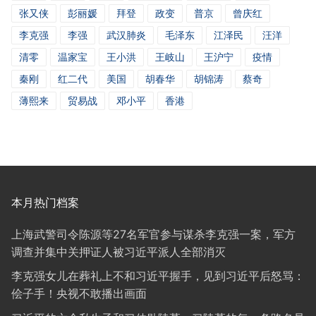
张又侠
彭丽媛
拜登
政变
普京
曾庆红
李克强
李强
武汉肺炎
毛泽东
江泽民
汪洋
清零
温家宝
王小洪
王岐山
王沪宁
疫情
秦刚
红二代
美国
胡春华
胡锦涛
蔡奇
薄熙来
贸易战
邓小平
香港
本月热门档案
上海武警司令陈源等27名军官参与谋杀李克强一案，军方
调查并集中关押证人被习近平派人全部消灭
李克强女儿在葬礼上不和习近平握手，见到习近平后怒骂：
侩子手！央视不敢播出画面