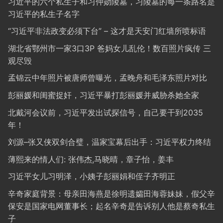
习近平的六个私生子和习仲勋陵墓，习陵墓的每一条路名是
习近平的私生子名字
“习近平非法政变必须下台” – 这才是天安门红墙所喷标语
湖北省鄂州市一家3口3P 爸妈女儿乱伦！数百照片疯传 三
观尽毁
孟锦云中年照片被唐师曾曝光，孟晚舟和毛泽东照片对比
彭丽媛和闺蜜捉奸，习近平暴打彭丽媛并威胁杀她全家
北戴河会议前，习近平发出试探信号，自己要干到2035
年！
刘源–张又侠双剑合璧，温家宝幕后出手：习近平权力终结
薄熙来的情人们: 张伟杰,马晓晴，章子怡，姜丰
习近平女儿习明泽，小姨子彭丽娟和侄子齐明正
辛奇家庭背景：母亲田海燕是徐明遗孀田海蓉妹妹，假父辛
保安是国家电网董事长；起名辛奇是告诉别人他是蔡奇私生
子