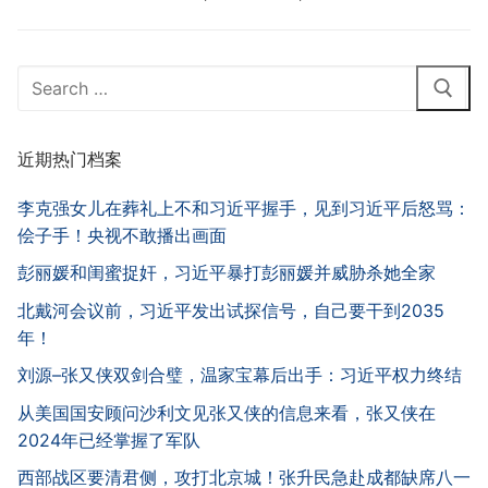
Search
for:
近期热门档案
李克强女儿在葬礼上不和习近平握手，见到习近平后怒骂：
侩子手！央视不敢播出画面
彭丽媛和闺蜜捉奸，习近平暴打彭丽媛并威胁杀她全家
北戴河会议前，习近平发出试探信号，自己要干到2035
年！
刘源–张又侠双剑合璧，温家宝幕后出手：习近平权力终结
从美国国安顾问沙利文见张又侠的信息来看，张又侠在
2024年已经掌握了军队
西部战区要清君侧，攻打北京城！张升民急赴成都缺席八一