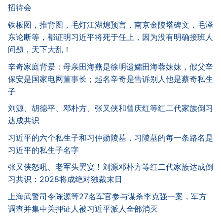
招待会
铁板图，推背图，毛灯江湖熄预言，南京金陵塔碑文，毛泽
东论断等，都证明习近平将死于任上，因为没有明确接班人
问题，天下大乱！
辛奇家庭背景：母亲田海燕是徐明遗孀田海蓉妹妹，假父辛
保安是国家电网董事长；起名辛奇是告诉别人他是蔡奇私生
子
刘源、胡德平、邓朴方、张又侠和曾庆红等红二代家族倒习
达成共识
习近平的六个私生子和习仲勋陵墓，习陵墓的每一条路名是
习近平的私生子名字
张又侠怒吼、老军头罢宴！刘源邓朴方等红二代家族达成倒
习共识：2028将成绝对独裁末日
上海武警司令陈源等27名军官参与谋杀李克强一案，军方
调查并集中关押证人被习近平派人全部消灭