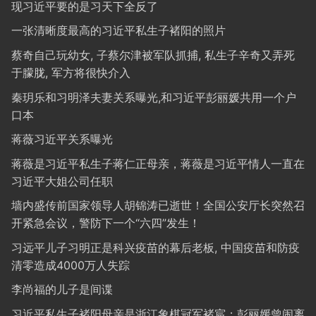
现习近平要的是习天下全反了
一张清晰度最高的习近平私生子褚阳的照片
蔡奇自己玩幼女, 子蔡尔津被军队抓捕, 私生子辛奇又弄死
于朦胧, 军方将很快介入
秦玥乐和习明泽夫妻关系曝光,和习近平彭丽媛共用一个户
口本
蒋薇习近平关系曝光
蒋薇是习近平私生子蒋仁正母亲，蒋薇是习近平情人一直在
习近平大姐公司任职
墙内盛传前国家领导人胡锦涛已逝世！全国公安厅长突然召
开紧急会议，警防下一个“六四”发生！
习远平儿子习明正是科兴疫苗的幕后老板, 中国疫苗和防疫
清零造成4000万人失踪
李尚福的儿子是间谍
习近平私生子褚阳母亲是浙江象棋冠军褚宸；彭丽媛曾闹离