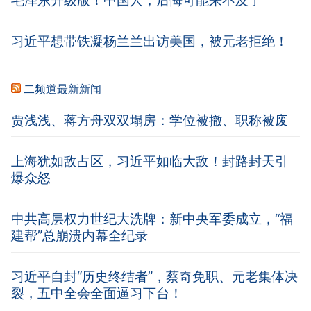
毛泽东升级版！中国人，后悔可能来不及了
习近平想带铁凝杨兰兰出访美国，被元老拒绝！
二频道最新新闻
贾浅浅、蒋方舟双双塌房：学位被撤、职称被废
上海犹如敌占区，习近平如临大敌！封路封天引
爆众怒
中共高层权力世纪大洗牌：新中央军委成立，“福
建帮”总崩溃内幕全纪录
习近平自封“历史终结者”，蔡奇免职、元老集体决
裂，五中全会全面逼习下台！