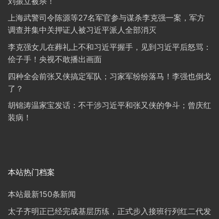
刘振立被杀！
上海武警司令陈源等27名军官参与谋杀李克强一案，军方
调查并集中关押证人被习近平派人全部消灭
李克强女儿在葬礼上不和习近平握手，见到习近平后怒骂：
侩子手！央视不敢播出画面
四种全会前张又侠搞定军队；习家军纷纷落马！李强也倒戈
了？
胡锦涛温家宝发话：不干涉习近平和张又侠的争斗；曾庆红
装病！
本站热门档案
本站最新150条新闻
太子齐明正已经完成基层历练，正式步入接班行列红二代发