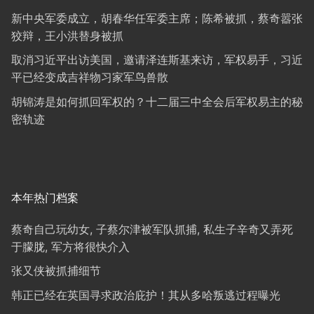
新中央军委成立，胡春华任军委主席；陈希被抓，蔡奇嚣张
狡辩，王小洪替身被抓
取消习近平出访美国，邀请泽连斯基来访，军权易手，习近
平已经变成吉祥物习家军鸟兽散
胡锦涛是如何抓回军权的？十二届三中全会后军权易主的秘
密轨迹
本年热门档案
蔡奇自己玩幼女, 子蔡尔津被军队抓捕, 私生子辛奇又弄死
于朦胧, 军方将很快介入
张又侠被抓捕细节
韩正已经在英国寻求政治庇护！其从多哈叛逃过程曝光