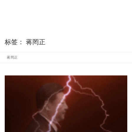
标签：
蒋罔正
蒋罔正