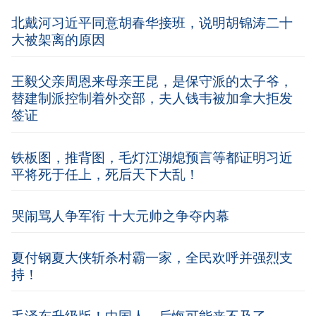
北戴河习近平同意胡春华接班，说明胡锦涛二十
大被架离的原因
王毅父亲周恩来母亲王昆，是保守派的太子爷，
替建制派控制着外交部，夫人钱韦被加拿大拒发
签证
铁板图，推背图，毛灯江湖熄预言等都证明习近
平将死于任上，死后天下大乱！
哭闹骂人争军衔 十大元帅之争夺内幕
夏付钢夏大侠斩杀村霸一家，全民欢呼并强烈支
持！