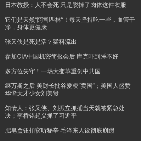
日本教授：人不会死 只是脱掉了肉体这件衣服
它们是天然“阿司匹林”！每天坚持吃一些，血管干
净，身体更健康
张又侠是死是活？猛料流出
参加CIA中国机密简报会后 库克吓到睡不好
多方位失守！一场大变革重创中共国
继万斯之后 美财长批谷爱凌“卖国”；美国人盛赞
华裔天才少女刘美贤
知情人：张又侠、刘振立抓捕当天就被紧急处
决；李桥铭起义抓了习近平
肥皂盒钮扣窃听秘辛 毛泽东人设彻底崩蹋