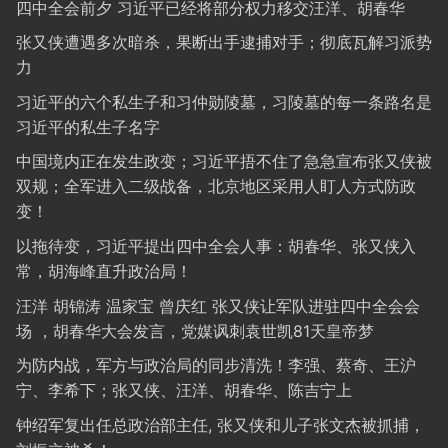
四中全会前夕 习近平已经将部分权力移交汪洋、胡春华
张又侠遭遇多次暗杀，果断出手逮捕对手；彻底瓦解习派势
力
习近平的六个私生子和习仲勋陵墓，习陵墓的每一条路名是
习近平的私生子名字
中国境内正在发生政变；习近平捂不住了急急宣布张又侠被
双规；全军进入二级战备，北京地区采用人盯人方式防政
变！
以拖待变，习近平提出四中全会人事：胡春华、张又侠入
常，胡海峰直升政治局！
汪洋 胡锦涛 温家宝 曾庆红 张又侠让军队进驻四中全会会
场 ，胡春华大会发言，党媒讽刺袁世凯81天皇帝梦
为防内战，军方与政治局的同步清洗！李强、蔡奇、王沪
宁、李希下；张又侠、汪洋、胡春华、陈吉宁上
钟绍军复出任总政治部主任, 张又侠和儿子张文杰被抓捕，