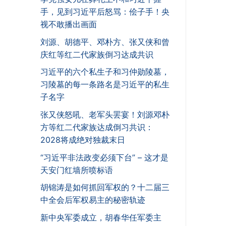
手，见到习近平后怒骂：侩子手！央
视不敢播出画面
刘源、胡德平、邓朴方、张又侠和曾
庆红等红二代家族倒习达成共识
习近平的六个私生子和习仲勋陵墓，
习陵墓的每一条路名是习近平的私生
子名字
张又侠怒吼、老军头罢宴！刘源邓朴
方等红二代家族达成倒习共识：
2028将成绝对独裁末日
“习近平非法政变必须下台” – 这才是
天安门红墙所喷标语
胡锦涛是如何抓回军权的？十二届三
中全会后军权易主的秘密轨迹
新中央军委成立，胡春华任军委主