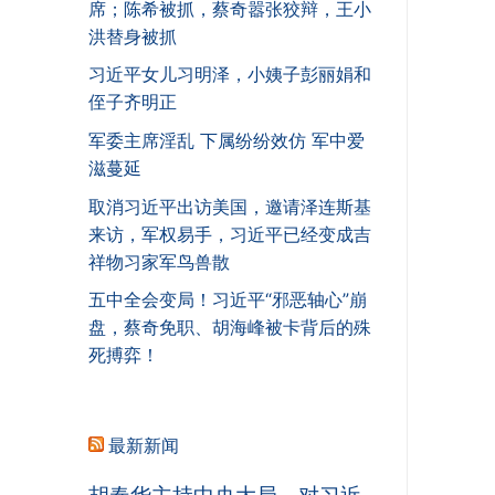
席；陈希被抓，蔡奇嚣张狡辩，王小
洪替身被抓
习近平女儿习明泽，小姨子彭丽娟和
侄子齐明正
军委主席淫乱 下属纷纷效仿 军中爱
滋蔓延
取消习近平出访美国，邀请泽连斯基
来访，军权易手，习近平已经变成吉
祥物习家军鸟兽散
五中全会变局！习近平“邪恶轴心”崩
盘，蔡奇免职、胡海峰被卡背后的殊
死搏弈！
最新新闻