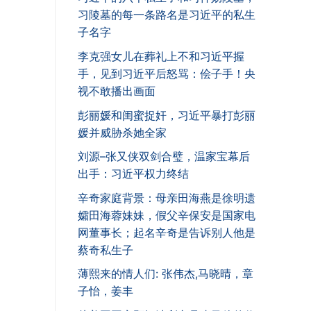
习陵墓的每一条路名是习近平的私生
子名字
李克强女儿在葬礼上不和习近平握
手，见到习近平后怒骂：侩子手！央
视不敢播出画面
彭丽媛和闺蜜捉奸，习近平暴打彭丽
媛并威胁杀她全家
刘源–张又侠双剑合璧，温家宝幕后
出手：习近平权力终结
辛奇家庭背景：母亲田海燕是徐明遗
孀田海蓉妹妹，假父辛保安是国家电
网董事长；起名辛奇是告诉别人他是
蔡奇私生子
薄熙来的情人们: 张伟杰,马晓晴，章
子怡，姜丰