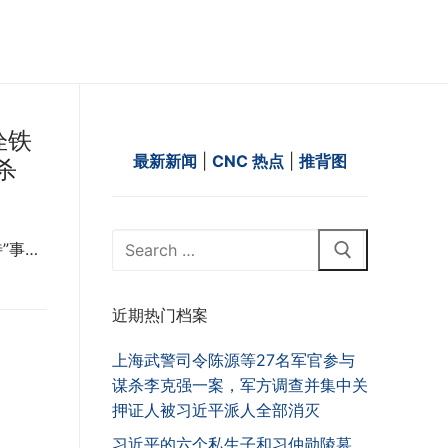
拴铁
最新新闻
|
CNC 热点
|
推背图
杀
Search
”事…
for:
近期热门档案
上海武警司令陈源等27名军官参与
谋杀李克强一案，军方调查并集中关
押证人被习近平派人全部消灭
习近平的六个私生子和习仲勋陵墓，