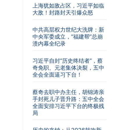
上海犹如敌占区，习近平如临
大敌！封路封天引爆众怒
中共高层权力世纪大洗牌：新
中央军委成立，“福建帮”总崩
溃内幕全纪录
习近平自封“历史终结者”，蔡
奇免职、元老集体决裂，五中
全会全面逼习下台！
蔡奇去职中办主任，胡锦涛亲
手封死儿子晋升路：五中全会
全面安排习近平下台的终极残
局
历史的丧钟：从2026鼓吹新