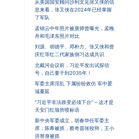
从美国国安顾问沙利文见张又侠的信
息来看，张又侠在2024年已经掌握
了军队
孟锦云中年照片被唐师曾曝光，孟晚
舟和毛泽东照片对比
刘源、胡德平、邓朴方、张又侠和曾
庆红等红二代家族倒习达成共识
北戴河会议前，习近平发出试探信
号，自己要干到2035年！
军委主席淫乱 下属纷纷效仿 军中爱
滋蔓延
“习近平非法政变必须下台” – 这才是
天安门红墙所喷标语
新中央军委成立，胡春华任军委主
席；陈希被抓，蔡奇嚣张狡辩，王小
洪替身被抓