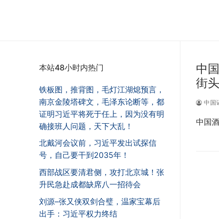
中国
本站48小时内热门
街
铁板图，推背图，毛灯江湖熄预言，
南京金陵塔碑文，毛泽东论断等，都
中国
证明习近平将死于任上，因为没有明
中国酒
确接班人问题，天下大乱！
北戴河会议前，习近平发出试探信
号，自己要干到2035年！
西部战区要清君侧，攻打北京城！张
升民急赴成都缺席八一招待会
刘源–张又侠双剑合璧，温家宝幕后
出手：习近平权力终结