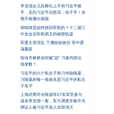
李克强女儿在葬礼上不和习近平握
手，见到习近平后怒骂：侩子手！央
视不敢播出画面
胡锦涛是如何抓回军权的？十二届三
中全会后军权易主的秘密轨迹
军委主席淫乱 下属纷纷效仿 军中爱
滋蔓延
惊传齐桥桥深圳被“囚” 习家内部出
现变数？
习近平的六个私生子和习仲勋陵墓，
习陵墓的每一条路名是习近平的私生
子名字
上海武警司令陈源等27名军官参与
谋杀李克强一案，军方调查并集中关
押证人被习近平派人全部消灭