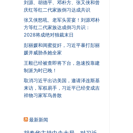
刘源、胡德平、邓朴方、张又侠和曾
庆红等红二代家族倒习达成共识
张又侠怒吼、老军头罢宴！刘源邓朴
方等红二代家族达成倒习共识：
2028将成绝对独裁末日
彭丽媛和闺蜜捉奸，习近平暴打彭丽
媛并威胁杀她全家
王毅已经被查即将下台，急速投靠建
制派为时已晚！
取消习近平出访美国，邀请泽连斯基
来访，军权易手，习近平已经变成吉
祥物习家军鸟兽散
最新新闻