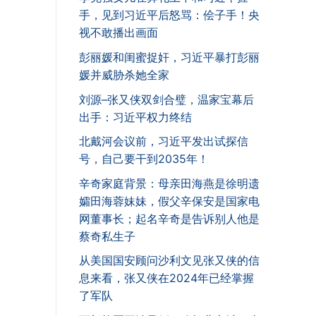
手，见到习近平后怒骂：侩子手！央
视不敢播出画面
彭丽媛和闺蜜捉奸，习近平暴打彭丽
媛并威胁杀她全家
刘源–张又侠双剑合璧，温家宝幕后
出手：习近平权力终结
北戴河会议前，习近平发出试探信
号，自己要干到2035年！
辛奇家庭背景：母亲田海燕是徐明遗
孀田海蓉妹妹，假父辛保安是国家电
网董事长；起名辛奇是告诉别人他是
蔡奇私生子
从美国国安顾问沙利文见张又侠的信
息来看，张又侠在2024年已经掌握
了军队