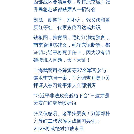
西部战区要清君侧，攻打北京城！张
升民急赴成都缺席八一招待会
刘源、胡德平、邓朴方、张又侠和曾
庆红等红二代家族倒习达成共识
铁板图，推背图，毛灯江湖熄预言，
南京金陵塔碑文，毛泽东论断等，都
证明习近平将死于任上，因为没有明
确接班人问题，天下大乱！
上海武警司令陈源等27名军官参与
谋杀李克强一案，军方调查并集中关
押证人被习近平派人全部消灭
“习近平非法政变必须下台” – 这才是
天安门红墙所喷标语
张又侠怒吼、老军头罢宴！刘源邓朴
方等红二代家族达成倒习共识：
2028将成绝对独裁末日