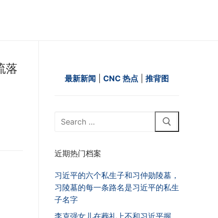
流落
最新新闻
|
CNC 热点
|
推背图
Search
for:
近期热门档案
习近平的六个私生子和习仲勋陵墓，
习陵墓的每一条路名是习近平的私生
子名字
李克强女儿在葬礼上不和习近平握